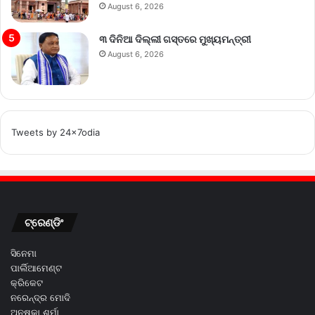
August 6, 2026
୩ ଦିନିଆ ଦିଲ୍ଲୀ ଗସ୍ତରେ ମୁଖ୍ୟମନ୍ତ୍ରୀ
August 6, 2026
Tweets by 24x7odia
ଟ୍ରେଣ୍ଡିଂ
ସିନେମା
ପାର୍ଲିଆମେଣ୍ଟ
କ୍ରିକେଟ
ନରେନ୍ଦ୍ର ମୋଦି
ଅନୁଷ୍କା ଶର୍ମା