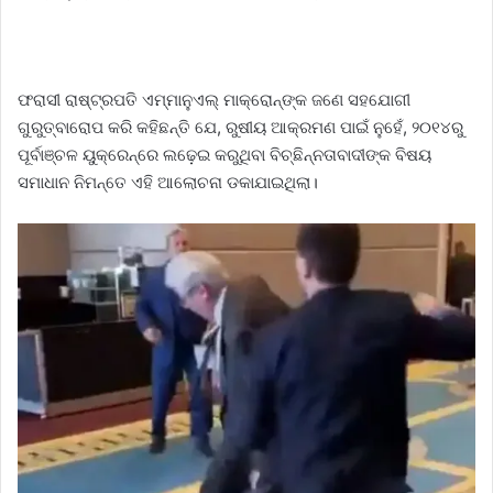
ଫରାସୀ ରାଷ୍ଟ୍ରପତି ଏମ୍ମାନୁଏଲ୍‌ ମାକ୍ରୋନ୍‌ଙ୍କ ଜଣେ ସହଯୋଗୀ
ଗୁରୁତ୍ବାରୋପ କରି କହିଛନ୍ତି ଯେ, ରୁଷୀୟ ଆକ୍ରମଣ ପାଇଁ ନୁହେଁ, ୨୦୧୪ରୁ
ପୂର୍ବାଞ୍ଚଳ ୟୁକ୍ରେନ୍‌ରେ ଲଢ଼େଇ କରୁଥିବା ବିଚ୍ଛିନ୍ନତାବାଦୀଙ୍କ ବିଷୟ
ସମାଧାନ ନିମନ୍ତେ ଏହି ଆଲୋଚନା ଡକାଯାଇଥିଲା।