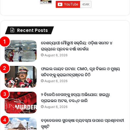
Recent Posts
ଦେଶବ୍ୟାପୀ ମୌସୁମୀ ସକ୍ରିୟ: ଓଡ଼ିଶା ସମେତ ୪
ରାଜ୍ୟରେ ପ୍ରବଳ ବର୍ଷା ସତର୍କତା
August 6, 2026
ଫାଇଲ ଗାୟବ ଘଟଣା: CMO, ଗୃହ ବିଭାଗ ଓ ମୁଖ୍ୟ
ସଚିବଙ୍କୁ କ୍ରାଇମବ୍ରାଞ୍ଚର ଚିଠି
August 6, 2026
୨ ବିଜେପି ନେତାଙ୍କୁ ହତ୍ୟା ଅଭିଯୋଗ: ହାଇୱା
ଡ୍ରାଇଭର ଅଟକ, ତଦନ୍ତ ଜାରି
August 6, 2026
ବଡ଼ଦେଉଳର ସୁରକ୍ଷା ବ୍ୟବସ୍ଥା ଉପରେ ପ୍ରଶ୍ନବାଚୀ
ସୃଷ୍ଟି