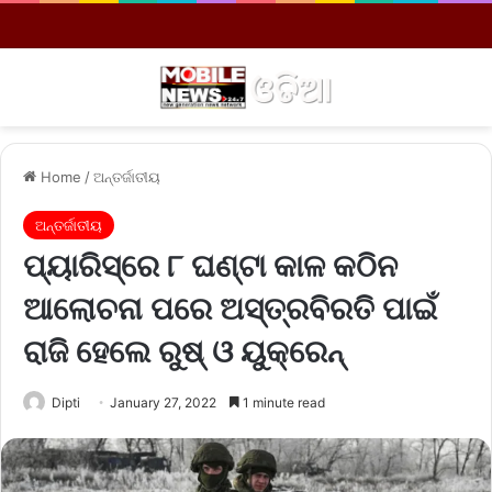
Menu
S
Home
/
ଅନ୍ତର୍ଜାତୀୟ
ଅନ୍ତର୍ଜାତୀୟ
ପ୍ୟାରିସ୍‌ରେ ୮ ଘଣ୍ଟା କାଳ କଠିନ
ଆଲୋଚନା ପରେ ଅସ୍ତ୍ରବିରତି ପାଇଁ
ରାଜି ହେଲେ ରୁଷ୍‌ ଓ ୟୁକ୍ରେନ୍‌
Dipti
January 27, 2022
1 minute read