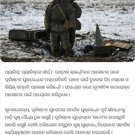
ପ୍ୟାରିସ୍‌: ପ୍ୟାରିସ୍‌ରେ ଦୀର୍ଘ ୮ ଘଣ୍ଟାର କ୍ଳାନ୍ତିକର ଆଲୋଚନା ପରେ
ପୂର୍ବାଞ୍ଚଳ ୟୁକ୍ରେନ୍‌ରେ ଅସ୍ତ୍ରବିରତି ପାଳନ ପାଇଁ ବୁଧବାର ଦିନ ମସ୍କୋ ଓ
କିୟିଭ୍‌ ସମ୍ମତି ପ୍ରକାଶ କରିଛନ୍ତି। ଫ୍ରାନ୍‌ସ୍‌ର ଜଣେ କୂଟନୀତିଜ୍ଞ ଉପରୋକ୍ତ
ଆଲୋଚନା ପାଇଁ ଆୟୋଜନ କରିଥିଲେ।
ସୂଚନାଯୋଗ୍ୟ, ପୂର୍ବାଞ୍ଚଳ ୟୁରୋପର ସମର୍ଥକ ୟୁକ୍ରେନ୍‌ର ପୂର୍ବ ସୀମାନ୍ତକୁ
ମାଡ଼ି ରୁଷ୍‌ ସୈନ୍ୟ ଠୁଳ କରୁଛି। ପୂର୍ବାଞ୍ଚଳ ୟୁରୋପ୍‌ରେ ‘ନାଟୋ’ର ଉପସ୍ଥିତି
ଜାହାରି କରୁଛି ବୋଲି ଅଭିଯୋଗ କରୁଥିବା ରୁଷ୍‌ ୟୁକ୍ରେନ୍‌ ବିରୋଧରେ ସାମରିକ
କାର୍ଯ୍ୟାନୁଷ୍ଠାନ ଗ୍ରହଣ କରିପାରେ ବୋଲି ଆଶଙ୍କା କରାଯାଉଛି।