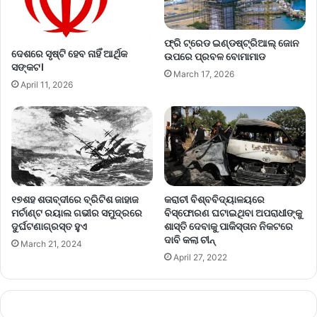
ଫ୍ରି ଟ୍ରେଡ ଇଣ୍ଡଷ୍ଟ୍ରିଆଲ୍‌ ଜୋନ
ଦେଶରେ ସୃଷ୍ଟି ହେବ ନାହିଁ ଆର୍ଥିକ
ଉପରେ ପ୍ରବଳ ବୋମାମାଡ
ସଙ୍କଟ।
March 17, 2026
April 11, 2026
୧୭ଶହ ଶତାବ୍ଦୀରେ ବ୍ରିଟିଶ ଜାହାଜ
କରାଚୀ ବିଶ୍ବବିଦ୍ୟାଳୟରେ
ମର୍ଚାଣ୍ଟ ରୟାଲ ଗଭୀର ସମୁଦ୍ରରେ
ବିସ୍ଫୋରଣ ଘଟାଇଥିବା ଅପରାଧୀଙ୍କୁ
ଦୁର୍ଘଟଣାଗ୍ରସ୍ତ ହୁଏ
ଶାସ୍ତି ଦେବାକୁ ପାକିସ୍ତାନ ନିକଟରେ
ଦାବି କଲା ଚୀନ୍‌
March 21, 2024
April 27, 2022