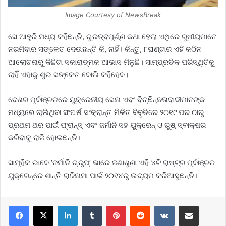
Image Courtesy of NewsBreak
ସେ ଆହୁରି ମଧ୍ୟ କହିଛନ୍ତି, ଗୁରତ୍ବପୂର୍ଣ୍ଣ କଥା ହେଲା ଏଥିରେ ରୁ‌ଷୀୟମାନେ
ନରମିବାର ସଙ୍କେତ ଦେଉଛନ୍ତି କି, ନାହିଁ। କିନ୍ତୁ, ୮ଘଣ୍ଟାର ଏହି କଠିନ
ଆଲୋଚନାରୁ କିଛିଟା ସକାରାତ୍ମକ ଆଭାସ ମିଳୁଛି। ସାମ୍ପ୍ରତିକ ପରିସ୍ଥିତିକୁ
ଚାହିଁ ଏହାକୁ ଶୁଭ ସଙ୍କେତ ବୋଲି କହିହେବ।
ଦେଶର ପୂର୍ବାଞ୍ଚଳରେ ୟୁକ୍ରେନୀୟ ସେନା ଏବଂ ବିଚ୍ଛିନ୍ନତାବାଦୀମାନଙ୍କ
ମଧ୍ୟରେ ଚାଲିଥିବା ସଂଘର୍ଷ ସଂକ୍ରାନ୍ତ ମିଳିତ ବିବୃତିରେ ୨୦୧୯ ପର ଠାରୁ
ପ୍ରଥମ ଥର ପାଇଁ ଫ୍ରାନ୍ସ୍‌ ଏବଂ ଜର୍ମାନି ସହ ୟୁକ୍ରେନ୍‌ ଓ ରୁଷ୍‌ ସ୍ବାକ୍ଷର
କରିବାକୁ ରାଜି ହୋଇଛନ୍ତି।
ସାମୂହିକ ଭାବେ ‘ନର୍ମାଡି ଗ୍ରୁପ୍‌’ ଭାରେ ଜଣାଶୁଣା ଏହି ୪ଟି ରାଷ୍ଟ୍ର ପୂର୍ବାଞ୍ଚଳ
ୟୁକ୍ରେନ୍‌ରେ ଶାନ୍ତି ରାଜିନାମା ପାଇଁ ୨୦୧୪ରୁ ଉଦ୍ୟମ କରିଆସୁଛନ୍ତି।
LinkedIn
Tumblr
Pinterest
Reddit
VKontakte
Share via Email