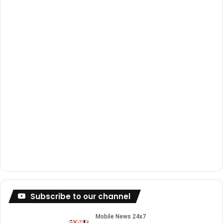
k
a
m
Subscribe to our channel