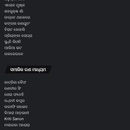
ଏଲୋନ ମୁଷ୍କ
ଶହରୁକ୍ଷ ଖାଁ
ଉଦ୍ଧବ ଥାକେରେ
କଙ୍ଗନା ରଣୟୁତଂ
ବିରାଟ କୋହଲି
ପ୍ରିୟଙ୍କା ଚୋପ୍ରା
ସୁନ୍ନି ଲିଓନି
ଆଲିଆ ଭଟ
ଉକରେଇନେ
ସମାଜିକ ଗଣ ମାଧ୍ୟମ
କାଟ୍ରିନା କୈଫ
ରଣବୀର ସିଂ
ନୋରା ଫତେହି
ଜନ୍ହବୀ କପୂର
ଉରଃଫି ଜାଭେଦ
କିଆରା ଆଡ଼ଭାନୀ
Kriti Sanon
ମଲାଇକା ଅରୋରା