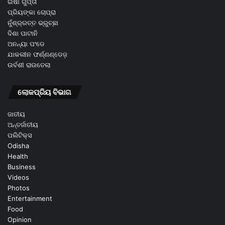
ଇଷା ଗୁପ୍ତା
ପ୍ରିୟଙ୍କା ଚୋପ୍ରା
ନୁଁଶ୍ର୍ରତ୍ତ ଭ୍ରୁଚ୍ଛା
ଦିଶା ପାଟାନି
ଅନନ୍ୟା ପଂଡେ
ଯାକଲୀନ ଫର୍ଣ୍ଣଣ୍ଡେଜ଼
ଉର୍ବଶୀ ରାଉତେଲା
ଲୋକପ୍ରିୟ ବିଭାଗ
ଜାତୀୟ
ଅନ୍ତର୍ଜାତୀୟ
ପଲିଟିକ୍ସ
Odisha
Health
Business
Videos
Photos
Entertainment
Food
Opinion