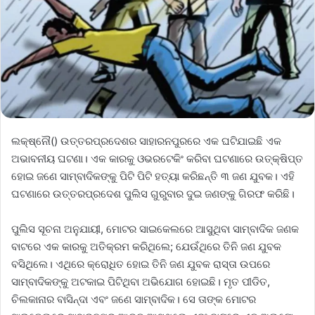
ଲକ୍ଷ୍ନୌ() ଉତ୍ତରପ୍ରଦେଶର ସାହାରନପୁରରେ ଏକ ଘଟିଯାଇଛି ଏକ
ଅଭାବନୀୟ ଘଟଣା। ଏକ କାରକୁ ଓଭରଟେକିଂ କରିବା ଘଟଣାରେ ଉତ୍‌କ୍ଷିପ୍ତ
ହୋଇ ଜଣେ ସାମ୍ବାଦିକଙ୍କୁ ପିଟି ପିଟି ହତ୍ୟା କରିଛନ୍ତି ୩ ଜଣ ଯୁବକ। ଏହି
ଘଟଣାରେ ଉତ୍ତରପ୍ରଦେଶ ପୁଲିସ ଗୁରୁବାର ଦୁଇ ଜଣଙ୍କୁ ଗିରଫ କରିଛି।
ପୁଲିସ ସୂଚନା ଅନୁଯାୟୀ, ମୋଟର ସାଇକେଲରେ ଆସୁଥିବା ସାମ୍ବାଦିକ ଜଣକ
ବାଟରେ ଏକ କାରକୁ ଅତିକ୍ରମ କରିଥିଲେ; ଯେଉଁଥିରେ ତିନି ଜଣ ଯୁବକ
ବସିଥିଲେ। ଏଥିରେ କ୍ରୋଧିତ ହୋଇ ତିନି ଜଣ ଯୁବକ ରାସ୍ତା ଉପରେ
ସାମ୍ବାଦିକଙ୍କୁ ଅଟକାଇ ପିଟିଥିବା ଅଭିଯୋଗ ହୋଇଛି। ମୃତ ପୀଡିତ,
ଚିଲକାନାର ବାସିନ୍ଦା ଏବଂ ଜଣେ ସାମ୍ବାଦିକ। ସେ ତାଙ୍କ ମୋଟର