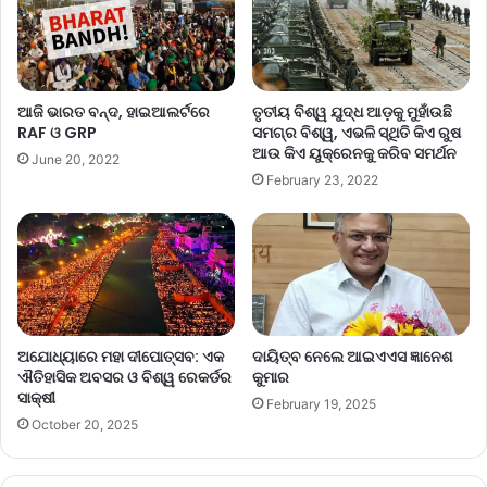
ଆଜି ଭାରତ ବନ୍ଦ, ହାଇଆଲର୍ଟରେ
ତୃତୀୟ ବିଶ୍ୱ ଯୁଦ୍ଧ ଆଡ଼କୁ ମୁହାଁଉଛି
RAF ଓ GRP
ସମଗ୍ର ବିଶ୍ୱ, ଏଭଳି ସ୍ଥିତି କିଏ ରୁଷ
ଆଉ କିଏ ୟୁକ୍ରେନକୁ କରିବ ସମର୍ଥନ
June 20, 2022
February 23, 2022
ଅଯୋଧ୍ୟାରେ ମହା ଦୀପୋତ୍ସବ: ଏକ
ଦାୟିତ୍ବ ନେଲେ ଆଇଏଏସ ଜ୍ଞାନେଶ
ଐତିହାସିକ ଅବସର ଓ ବିଶ୍ୱ ରେକର୍ଡର
କୁମାର
ସାକ୍ଷୀ
February 19, 2025
October 20, 2025