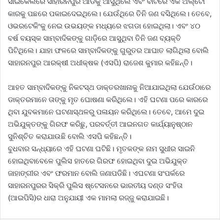
ସାଇକେଲରେ ସାହାରନପୁର ଆଡକୁ ଆସୁଥିଲେ ଏବଂ ବାଟରେ ଏକ ଅଲ୍‌ଟୋ
କାରକୁ ପଛରେ ପକାଇଦେଇଥିଲେ। ଯେଉଁଥିରେ ତିନି ଜଣ ବସିଥିଲେ। ତେବେ,
ଓଭରଟେକିଂକୁ ନେଇ ଉଭୟଙ୍କ ମଧ୍ୟରେ ଝଗଡା ହୋଇଥିଲା। ଏବଂ ୪୦
ବର୍ଷ ବୟସ୍କ ସାମ୍ବାଦିକଙ୍କୁ ଗାଡ଼ିରେ ଆସୁଥିବା ତିନି ଜଣ ବ୍ୟକ୍ତି
ପିଟିଥିଲେ। ଯାହା ଫଳରେ ସାମ୍ବାଦିକଙ୍କୁ ଗୁରୁତର ଆଘାତ ଲାଗିଥିଲା ବୋଲି
ସାହାରନପୁର ଆରକ୍ଷୀ ଅଧୀକ୍ଷକ (ଏସପି) ରାଜେଶ କୁମାର କହିଛନ୍ତି।
ଆହତ ସାମ୍ବାଦିକଙ୍କୁ ନିକଟସ୍ଥ ଡାକ୍ତରଖାନାକୁ ନିଆଯାଇଥିଲା ଯେଉଁଠାରେ
ଡାକ୍ତରମାନେ ତାଙ୍କୁ ମୃତ ଘୋଷଣା କରିଥିଲେ। ଏହି ଘଟଣା ପରେ କାରରେ
ଥିବା ଯୁବକମାନେ ଘଟଣାସ୍ଥଳରୁ ପଳାୟନ କରିଥିଲେ। ତେବେ, ଆମେ ଦୁଇ
ଅଭିଯୁକ୍ତଙ୍କୁ ଗିରଫ କରିଛୁ, ପରବର୍ତ୍ତୀ ଆଇନଗତ କାର୍ଯ୍ୟାନୁଷ୍ଠାନ
ସୁନିଶ୍ଚିତ କରାଯାଉଛି ବୋଲି ଏସପି କହିଛନ୍ତି।
ବୁଧବାର ସନ୍ଧ୍ୟାରେ ଏହି ଘଟଣା ଘଟିଛି। ମୃତକଙ୍କ ନାମ ସୁଧୀର ସାଇନି
ହୋଇଥିବାବେଳେ ପୁଲିସ ହାତରେ ଗିରଫ ହୋଇଥିବା ଦୁଇ ଅଭିଯୁକ୍ତ
ଜାହାଙ୍ଗୀର ଏବଂ ଫରମାନ ବୋଲି ଜଣାପଡିଛି। ଏଘଟଣା ସଂପର୍କରେ
ସାହାରନପୁରର ସିକ୍ରି ପୁଲିସ ଷ୍ଟେସନରେ ଭାରତୀୟ ଦଣ୍ଡ ସଂହିତା
(ଆଇପିସି)ର ଧାରା ଅନୁଯାୟୀ ଏକ ମାମଲା ରଜ୍ଜୁ କରାଯାଇଛି।