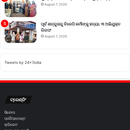
August 7, 2026
ପୂର୍ବ ଶତ୍ରୁତାରୁ ବିଜେପି କର୍ମୀଙ୍କୁ ହତ୍ୟା; ୩ ଅଭିଯୁକ୍ତ
ଗିରଫ
August 7, 2026
Tweets by 24x7odia
ଟ୍ରେଣ୍ଡିଂ
ସିନେମା
ପାର୍ଲିଆମେଣ୍ଟ
କ୍ରିକେଟ