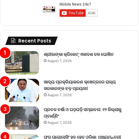
Recent Posts
ଶ୍ରୀଲଙ୍କା କ୍ରିକେଟ୍‌ ଏକାଦଶ ଦଳ ଘୋଷିତ
August 7, 2026
ଖାଦ୍ୟ ପ୍ରକ୍ରିୟାକରଣ କ୍ଷେତ୍ରରେ ରାଜ୍ୟ
ସରକାରଙ୍କ ବଡ଼ ପ୍ରୟାସ।
August 7, 2026
ପ୍ରବଳ ବର୍ଷା ଓ ଘଡ଼ଘଡ଼ି ସମ୍ଭାବନା: ୧୨ ଜିଲ୍ଲାକୁ
ଓ୍ବାର୍ଣ୍ଣିଂ
August 7, 2026
ଫୁଡ୍ ପ୍ରୋସେସିଂ ହବ୍ ହେବ ଓଡ଼ିଶା: ମୁଖ୍ୟମନ୍ତ୍ରୀ