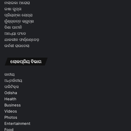
ମଲାଇକା ଅରୋରା
ଇଷା ଗୁପ୍ତା
ପ୍ରିୟଙ୍କା ଚୋପ୍ରା
ନୁଁଶ୍ର୍ରତ୍ତ ଭ୍ରୁଚ୍ଛା
ଦିଶା ପାଟାନି
ଅନନ୍ୟା ପଂଡେ
ଯାକଲୀନ ଫର୍ଣ୍ଣଣ୍ଡେଜ଼
ଉର୍ବଶୀ ରାଉତେଲା
ଲୋକପ୍ରିୟ ବିଭାଗ
ଜାତୀୟ
ଅନ୍ତର୍ଜାତୀୟ
ପଲିଟିକ୍ସ
Odisha
Health
Business
Videos
Photos
Entertainment
Food