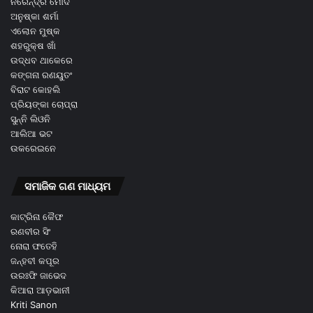
ନରେନ୍ଦ୍ର ମୋଦି
ଅନୁଷ୍କା ଶର୍ମା
ଏଲୋନ ମୁଷ୍କ
ଶହରୁକ୍ଷ ଖାଁ
ଉଦ୍ଧବ ଥାକେରେ
କଙ୍ଗନା ରଣୟୁତଂ
ବିରାଟ କୋହଲି
ପ୍ରିୟଙ୍କା ଚୋପ୍ରା
ସୁନ୍ନି ଲିଓନି
ଆଲିଆ ଭଟ
ଉକରେଇନେ
ସମାଜିକ ଗଣ ମାଧ୍ୟମ
କାଟ୍ରିନା କୈଫ
ରଣବୀର ସିଂ
ନୋରା ଫତେହି
ଜନ୍ହବୀ କପୂର
ଉରଃଫି ଜାଭେଦ
କିଆରା ଆଡ଼ଭାନୀ
Kriti Sanon