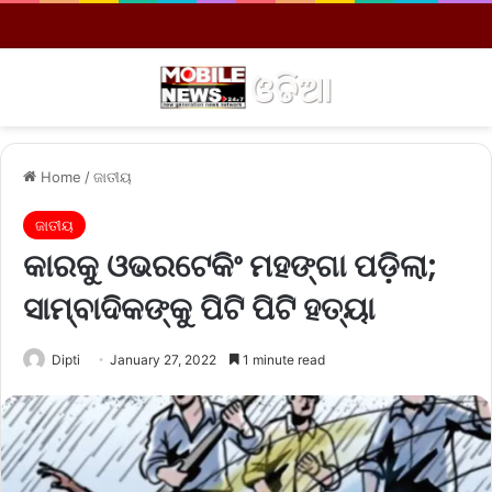
Menu
S
Home
/
ଜାତୀୟ
ଜାତୀୟ
କାରକୁ ଓଭରଟେକିଂ ମହଙ୍ଗା ପଡ଼ିଲା;
ସାମ୍ବାଦିକଙ୍କୁ ପିଟି ପିଟି ହତ୍ୟା
Dipti
January 27, 2022
1 minute read