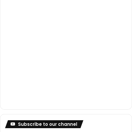
o
e
r
k
a
m
Subscribe to our channel