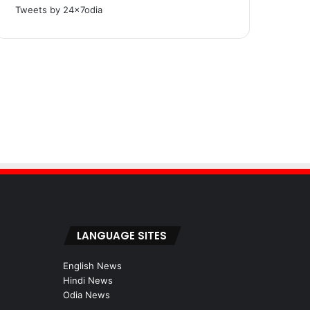
Tweets by 24x7odia
LANGUAGE SITES
English News
Hindi News
Odia News