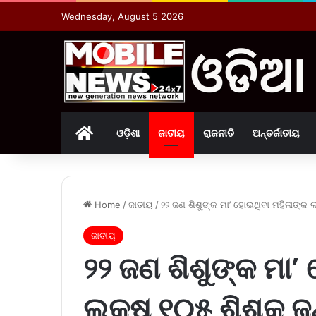
Wednesday, August 5 2026
Home
ଓଡ଼ିଶା
ଜାତୀୟ
ରାଜନୀତି
ଅନ୍ତର୍ଜାତୀୟ
Home
/
ଜାତୀୟ
/
୨୨ ଜଣ ଶିଶୁଙ୍କ ମା’ ହୋଇଥିବା ମହିଳାଙ୍କ 
ଜାତୀୟ
୨୨ ଜଣ ଶିଶୁଙ୍କ ମା’ 
ଲକ୍ଷ ୧୦୫ ଶିଶୁକୁ ଜ