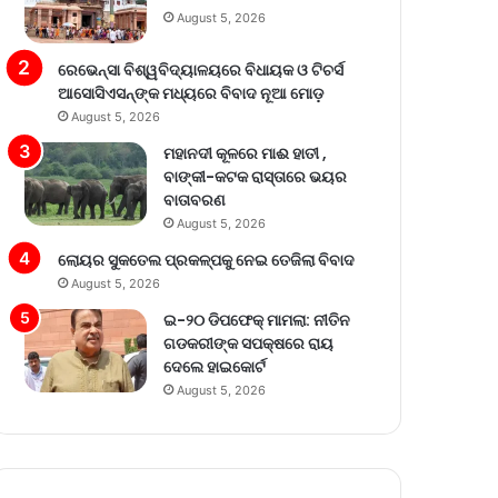
August 5, 2026
ରେଭେନ୍ସା ବିଶ୍ୱବିଦ୍ୟାଳୟରେ ବିଧାୟକ ଓ ଟିଚର୍ସ
ଆସୋସିଏସନ୍‌ଙ୍କ ମଧ୍ୟରେ ବିବାଦ ନୂଆ ମୋଡ଼
August 5, 2026
ମହାନଦୀ କୂଳରେ ମାଈ ହାତୀ ,
ବାଙ୍କୀ-କଟକ ରାସ୍ତାରେ ଭୟର
ବାତାବରଣ
August 5, 2026
ଲୋୟର ସୁକତେଲ ପ୍ରକଳ୍ପକୁ ନେଇ ତେଜିଲା ବିବାଦ
August 5, 2026
ଇ-୨୦ ଡିପଫେକ୍ ମାମଲା: ନୀତିନ
ଗଡକରୀଙ୍କ ସପକ୍ଷରେ ରାୟ
ଦେଲେ ହାଇକୋର୍ଟ
August 5, 2026