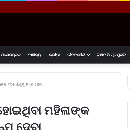
ମନୋରଞ୍ଜନ
ବାଣିଜ୍ୟ
କ୍ରୀଡ଼ା
ଜୀବନଶୈଳୀ
ବିଜ୍ଞାନ ଓ ପ୍ରଯୁକ୍ତି
ଲକ୍ଷ ୧୦୫ ଶିଶୁକୁ ଜନ୍ମ ଦେବା
ହୋଇଥିବା ମହିଳାଙ୍କ
ନ୍ମ ଦେବା