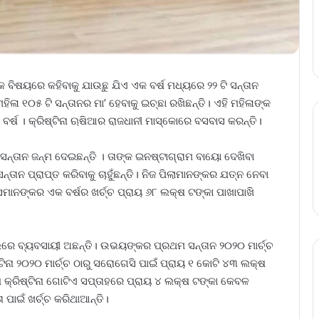
ବିଷୟରେ କହିବାକୁ ଯାଉଛୁ ଯିଏ ଏକ ବର୍ଷ ମଧ୍ୟରେ ୨୨ ଟି ସନ୍ତାନ
ିଳା ୧୦୫ ଟି ସନ୍ତାନର ମା’ ହେବାକୁ ଇଚ୍ଛା ରଖିଛନ୍ତି। ଏହି ମହିଳାଙ୍କ
 ବର୍ଷ । କ୍ରିଷ୍ଟିନା ଋଷିଆର ରାଜଧାନୀ ମାସ୍କୋରେ ବସବାସ କରନ୍ତି।
 ସନ୍ତାନ ଜନ୍ମ ଦେଇଛନ୍ତି । ତାଙ୍କ ଇନଷ୍ଟାଗ୍ରାମ ବାୟୋ ଦେଖିବା
 ପ୍ରାପ୍ତ କରିବାକୁ ଚାହୁଁଛନ୍ତି। ନିଜ ପିଲାମାନଙ୍କର ଯତ୍ନ ନେବା
ାନଙ୍କର ଏକ ବର୍ଷର ଖର୍ଚ୍ଚ ପ୍ରାୟ ୬୮ ଲକ୍ଷ ଟଙ୍କା ପାଖାପାଖି
ଲରେ ବ୍ୟବସାୟୀ ଅଛନ୍ତି। ଉଭୟଙ୍କର ପ୍ରଥମ ସନ୍ତାନ ୨୦୨୦ ମାର୍ଚ୍ଚ
ଟିନା ୨୦୨୦ ମାର୍ଚ୍ଚ ଠାରୁ ସରୋଗେସି ପାଇଁ ପ୍ରାୟ ୧ କୋଟି ୪୩ ଲକ୍ଷ
େ କ୍ରିଷ୍ଟିନା ଗୋଟିଏ ସପ୍ତାହରେ ପ୍ରାୟ ୪ ଲକ୍ଷ ଟଙ୍କା କେବଳ
ାଇଁ ଖର୍ଚ୍ଚ କରିଥାଆନ୍ତି।