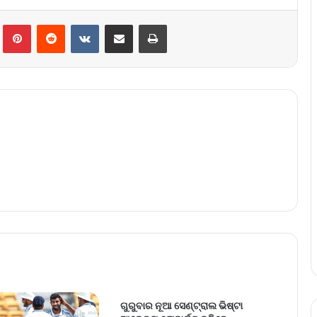
lr
Pinterest
Reddit
VKontakte
Share via Email
Print
ଗୁରୁବାର ନୂଆ ସେଣ୍ଟ୍ରାଲ ଭିଷ୍ଟା