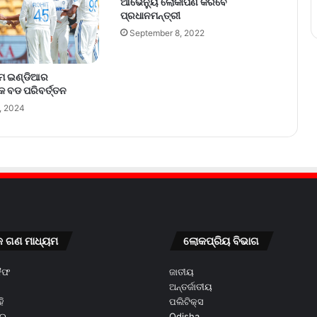
ଆଭେନ୍ୟୁ ଲୋକାର୍ପଣ କରିବେ
ପ୍ରଧାନମନ୍ତ୍ରୀ
September 8, 2022
ିମ ଇଣ୍ଡିଆର
କ ବଡ ପରିବର୍ତ୍ତନ
, 2024
କ ଗଣ ମାଧ୍ୟମ
ଲୋକପ୍ରିୟ ବିଭାଗ
କୈଫ
ଜାତୀୟ
ଅନ୍ତର୍ଜାତୀୟ
ି
ପଲିଟିକ୍ସ
ୂର
Odisha