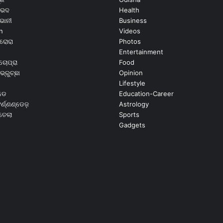
ଭେଦ
Health
ଭାନୀ
Business
n
Videos
ରୋରା
Photos
Entertainment
ଚୋପ୍ରା
Food
ଭ୍ରୁଚ୍ଛା
Opinion
Lifestyle
ଡେ
Education-Career
୍ଣ୍ଣଣ୍ଡେଜ଼
Astrology
ଉତେଲା
Sports
Gadgets