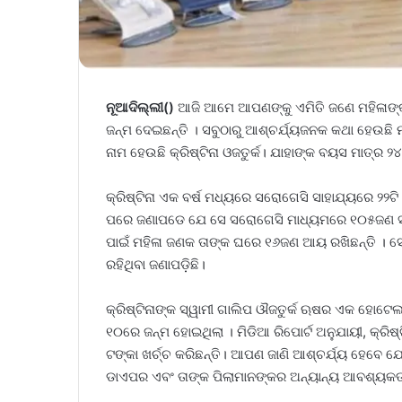
ନୂଆଦିଲ୍ଲୀ()
ଆଜି ଆମେ ଆପଣଙ୍କୁ ଏମିତି ଜଣେ ମହିଳାଙ୍କ 
ଜନ୍ମ ଦେଇଛନ୍ତି । ସବୁଠାରୁ ଆଶ୍ଚର୍ଯ୍ୟଜନକ କଥା ହେଉଛି ମହ
ନାମ ହେଉଛି କ୍ରିଷ୍ଟିନା ଓଜତୁର୍କ। ଯାହାଙ୍କ ବୟସ ମାତ୍ର ୨୪
କ୍ରିଷ୍ଟିନା ଏକ ବର୍ଷ ମଧ୍ୟରେ ସରୋଗେସି ସାହାଯ୍ୟରେ ୨୨ଟି
ପରେ ଜଣାପଡେ ଯେ ସେ ସରୋଗେସି ମାଧ୍ୟମରେ ୧୦୫ଜଣ ସନ୍ତାନ
ପାଇଁ ମହିଳା ଜଣକ ତାଙ୍କ ଘରେ ୧୬ଜଣ ଆୟ ରଖିଛନ୍ତି । ସେମ
ରହିଥିବା ଜଣାପଡ଼ିଛି।
କ୍ରିଷ୍ଟିନାଙ୍କ ସ୍ୱାମୀ ଗାଲିପ ଔଜତୁର୍କ ଋଷର ଏକ ହୋଟେ
୧୦ରେ ଜନ୍ମ ହୋଇଥିଲା । ମିଡିଆ ରିପୋର୍ଟ ଅନୁଯାୟୀ, କ୍ରିଷ୍
ଟଙ୍କା ଖର୍ଚ୍ଚ କରିଛନ୍ତି। ଆପଣ ଜାଣି ଆଶ୍ଚର୍ଯ୍ୟ ହେବେ ଯ
ଡାଏପର ଏବଂ ତାଙ୍କ ପିଲାମାନଙ୍କର ଅନ୍ୟାନ୍ୟ ଆବଶ୍ୟକତା ପ