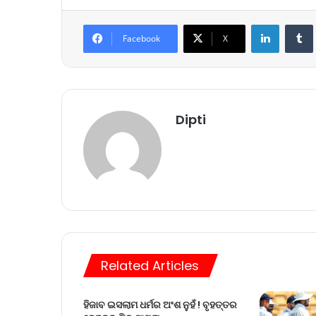
LinkedIn
Tumb
Facebook
X
Dipti
Related Articles
ହିଜାବ ଇସଲାମ ଧର୍ମର ଅଂଶ ନୁହଁ ! ବୃହତ୍ତର