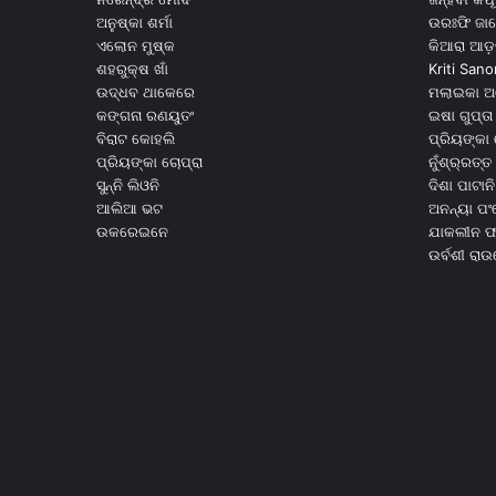
ଅନୁଷ୍କା ଶର୍ମା
ଉରଃଫି ଜା
ଏଲୋନ ମୁଷ୍କ
କିଆରା ଆଡ଼
ଶହରୁକ୍ଷ ଖାଁ
Kriti Sano
ଉଦ୍ଧବ ଥାକେରେ
ମଲାଇକା ଅ
କଙ୍ଗନା ରଣୟୁତଂ
ଇଷା ଗୁପ୍ତା
ବିରାଟ କୋହଲି
ପ୍ରିୟଙ୍କା 
ପ୍ରିୟଙ୍କା ଚୋପ୍ରା
ନୁଁଶ୍ର୍ରତ୍ତ 
ସୁନ୍ନି ଲିଓନି
ଦିଶା ପାଟାନି
ଆଲିଆ ଭଟ
ଅନନ୍ୟା ପଂ
ଉକରେଇନେ
ଯାକଲୀନ ଫର
ଉର୍ବଶୀ ରା