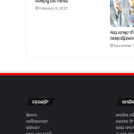
ବେଞ୍ଚକୁ ଯିବ ମାମଲା
February 9, 2022
୩ୟ ଟେଷ୍ଟ:ଟ
ଆଶ୍ଚର୍ଯ୍ୟଜନ
November 1
ଟ୍ରେଣ୍ଡିଂ
ସମାଜି
ସିନେମା
କାଟ୍ରିନା 
ପାର୍ଲିଆମେଣ୍ଟ
ରଣବୀର ସିଂ
କ୍ରିକେଟ
ନୋରା ଫତେହ
ନରେନ୍ଦ୍ର ମୋଦି
ଜନ୍ହବୀ କପ