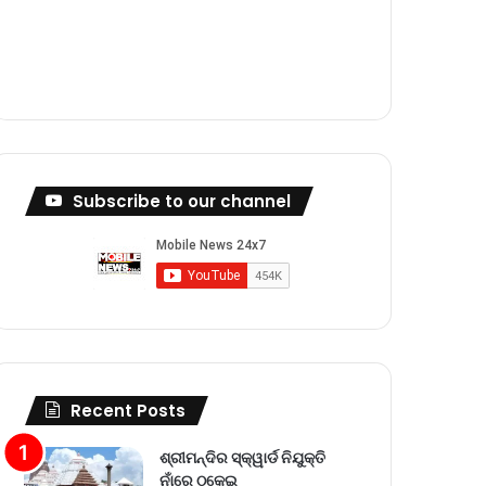
m
Subscribe to our channel
Recent Posts
ଶ୍ରୀମନ୍ଦିର ସ୍କ୍ୱାର୍ଡ ନିଯୁକ୍ତି
ନାଁରେ ଠକେଇ