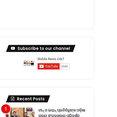
m
Subscribe to our channel
Recent Posts
ଚୀନ୍ ଓ ଇରାନ୍ ପ୍ରତିନିଧିଙ୍କ ଓଡ଼ିଶା
ରାଜ୍ୟ ସଂଗ୍ରହାଳୟ ପରିଦର୍ଶନ