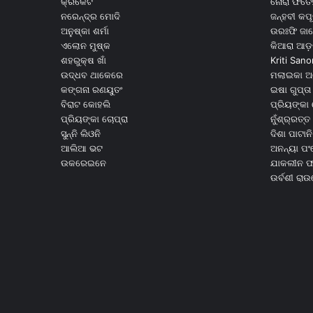
କ୍ରିକେଟ
ନୋରା ଫତେହ
ନରେନ୍ଦ୍ର ମୋଦି
ଜନ୍ହବୀ କପ
ଅନୁଷ୍କା ଶର୍ମା
ଉରଃଫି ଜା
ଏଲୋନ ମୁଷ୍କ
କିଆରା ଆଡ଼
ଶହରୁକ୍ଷ ଖାଁ
Kriti Sano
ଉଦ୍ଧବ ଥାକେରେ
ମଲାଇକା ଅ
କଙ୍ଗନା ରଣୟୁତଂ
ଇଷା ଗୁପ୍ତା
ବିରାଟ କୋହଲି
ପ୍ରିୟଙ୍କା 
ପ୍ରିୟଙ୍କା ଚୋପ୍ରା
ନୁଁଶ୍ର୍ରତ୍ତ 
ସୁନ୍ନି ଲିଓନି
ଦିଶା ପାଟାନି
ଆଲିଆ ଭଟ
ଅନନ୍ୟା ପଂ
ଉକରେଇନେ
ଯାକଲୀନ ଫର
ଉର୍ବଶୀ ରା