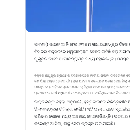
ପାଟଣା() ଭାରତ ଆଜି ତା’ର ୭୩ତମ ସାଧାରଣତନ୍ତ୍ର ଦିବସ ପା
ବିହାରର ବକ୍ସରରେ ଧ୍ୱଜାରୋହଣ ବେଳେ ଘଟିଛି ବଡ଼ ଅଘଟଣ। 
ଗୁରୁତର ଭାବେ ଆଘାତପ୍ରାପ୍ତ ମଧ୍ୟ ହୋଇଛନ୍ତି। ସମସ୍ତ 
ବକ୍ସର ନାଥୁପୁର ପ୍ରାଥମିକ ବିଦ୍ୟାଳୟରେ ଜାତୀୟ ପତାକା ଉତ୍ତୋଳନ ବେଳ
ଜଣ ପିଲା ଆହତ ହୋଇଛନ୍ତି। ପୂରା ଘଟଣା ସମ୍ବନ୍ଧରେ ସୂଚନା ଦେଇ ପିଲାମା
ଯାଇଥିଲେ। ସେହି ସମୟରେ ପତାକା ଲାଗିଥିବା ପାଇପରେ ହଠାତ୍ କରେଣ୍ଟ ଆସିଥ
ପ୍ରଶାସନର ଶୀର୍ଷ ଅଧିକାରୀ ଘଟଣାସ୍ଥଳରେ ପହଞ୍ଚିଥିଲେ ଏବଂ ପିଲାମାନଙ୍
ଡାକ୍ତରଙ୍କ କହିବା ଅନୁଯାୟୀ, ହସ୍ପିଟାଲରେ ଚିକିତ୍ସାଧୀନ
ପିଲାମାନଙ୍କର ଚିକିତ୍ସା ଚାଲିଛି। ଏହି ଘଟଣା ପରେ ସ୍ଥାନୀ
ପରିବାର ଲୋକେ ମଧ୍ୟ ଅସହାୟ ହୋଇପଡ଼ିଛନ୍ତି। ଘଟଣାର ପୂ
କରେଣ୍ଟ ଆସିଲା, ତାକୁ ନେଇ ପ୍ରଶ୍ନ ଉଠାଯାଇଛି।