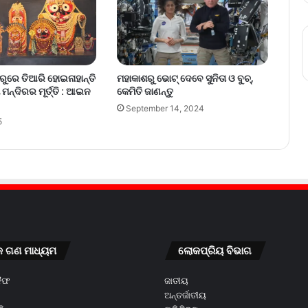
ାରୁରେ ତିଆରି ହୋଇନାହାନ୍ତି
ମହାକାଶରୁ ଭୋଟ୍ ଦେବେ ସୁନିତା ଓ ବୁଚ୍,
ମନ୍ଦିରର ମୂର୍ତ୍ତି : ଆଇନ
କେମିତି ଜାଣନ୍ତୁ
September 14, 2024
5
କ ଗଣ ମାଧ୍ୟମ
ଲୋକପ୍ରିୟ ବିଭାଗ
କୈଫ
ଜାତୀୟ
ଅନ୍ତର୍ଜାତୀୟ