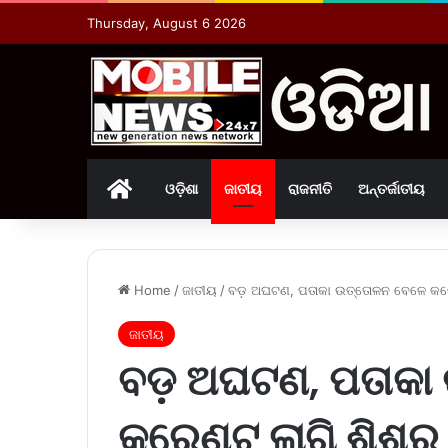
Thursday, August 6 2026
Home
ଓଡ଼ିଶା
ଜାତୀୟ
ରାଜନୀତି
ଅନ୍ତର୍ଜାତୀୟ
Home
/
ଜାତୀୟ
/
ବଡ଼ ଅଘଟଣ, ପତାକା ଉତ୍ତୋଳନ ବେଳେ କରେଣ୍
ଜାତୀୟ
ବଡ଼ ଅଘଟଣ, ପତାକା
କରେଣ୍ଟ ଲାଗି ଶିଶୁର 