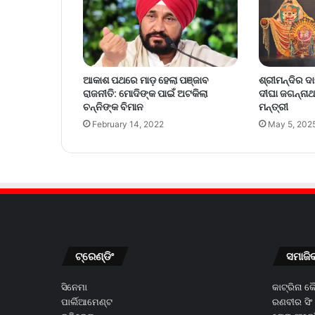
ଆକାଶ ପଥରେ ମାଡ଼ ହେଲା ପଞ୍ଜାବ
ଶ୍ରୀମନ୍ଦିର ଦ
ରାଜନୀତି: ମୋଦିଙ୍କ ପାଇଁ ଅଟକିଲା
ଦୀଘା ଜଗନ୍ନାଥ 
ଚନ୍ନିଙ୍କ ବିମାନ
ମନ୍ତ୍ରୀ
February 14, 2022
May 5, 202
ଟ୍ରେଣ୍ଡିଂ
ସମାଜି
ସିନେମା
କାଟ୍ରିନା 
ପାର୍ଲିଆମେଣ୍ଟ
ରଣବୀର ସିଂ