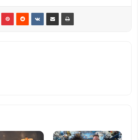
lr
Pinterest
Reddit
VKontakte
Share via Email
Print