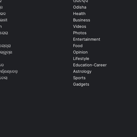
ି
ପଲିଟିକ୍ସ
ୂର
Odisha
ଭେଦ
Health
ଭାନୀ
Business
n
Videos
ରୋରା
Photos
Entertainment
ଚୋପ୍ରା
Food
ଭ୍ରୁଚ୍ଛା
Opinion
Lifestyle
ଡେ
Education-Career
୍ଣ୍ଣଣ୍ଡେଜ଼
Astrology
ଉତେଲା
Sports
Gadgets