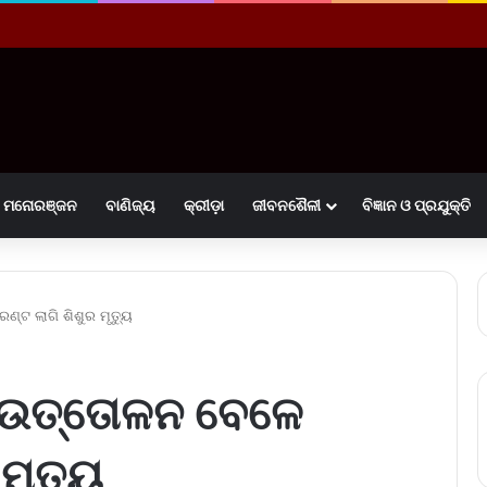
ମନୋରଞ୍ଜନ
ବାଣିଜ୍ୟ
କ୍ରୀଡ଼ା
ଜୀବନଶୈଳୀ
ବିଜ୍ଞାନ ଓ ପ୍ରଯୁକ୍ତି
ଟ ଲାଗି ଶିଶୁର ମୃତ୍ୟୁ
 ଉତ୍ତୋଳନ ବେଳେ
ମୃତ୍ୟୁ