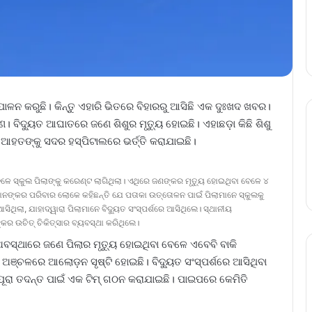
ଳନ କରୁଛି। କିନ୍ତୁ ଏହାରି ଭିତରେ ବିହାରରୁ ଆସିଛି ଏକ ଦୁଃଖଦ ଖବର।
ବିଦ୍ୟୁତ ଆଘାତରେ ଜଣେ ଶିଶୁର ମୃତ୍ୟୁ ହୋଇଛି। ଏହାଛଡ଼ା କିଛି ଶିଶୁ
ଆହତଙ୍କୁ ସଦର ହସ୍ପିଟାଲରେ ଭର୍ତ୍ତି କରାଯାଇଛି।
େ ସ୍କୁଲ ପିଲାଙ୍କୁ କରେଣ୍ଟ ଲାଗିଥିଲା। ଏଥିରେ ଜଣଙ୍କର ମୃତ୍ୟୁ ହୋଇଥିବା ବେଳେ ୪
ନଙ୍କର ପରିବାର ଲୋକେ କହିଛନ୍ତି ଯେ ପତାକା ଉତ୍ତୋଳନ ପାଇଁ ପିଲାମାନେ ସ୍କୁଲକୁ
ିଲା, ଯାହାଦ୍ୱାରା ପିଲାମାନେ ବିଦ୍ୟୁତ ସଂସ୍ପର୍ଶରେ ଆସିଥିଲେ। ସ୍ଥାନୀୟ
କର ଉଚିତ୍ ଚିକିତ୍ସାର ବ୍ୟବସ୍ଥା କରିଥିଲେ।
 ଅବସ୍ଥାରେ ଜଣେ ପିଲାର ମୃତ୍ୟୁ ହୋଇଥିବା ବେଳେ ଏବେବି ବାକି
ୟ ଅଞ୍ଚଳରେ ଆଲୋଡ଼ନ ସୃଷ୍ଟି ହୋଇଛି। ବିଦ୍ୟୁତ ସଂସ୍ପର୍ଶରେ ଆସିଥିବା
ରା ତଦନ୍ତ ପାଇଁ ଏକ ଟିମ୍ ଗଠନ କରାଯାଇଛି। ପାଇପରେ କେମିତି