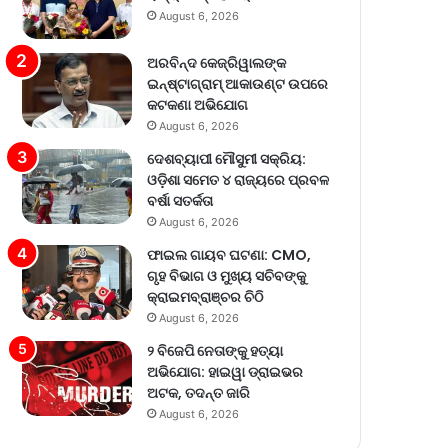
August 6, 2026
ଅରବିନ୍ଦ କେଜ୍ରିୱାଲଙ୍କ
ଇନ୍‌ଷ୍ଟାଗ୍ରାମ୍ ଆକାଉଣ୍ଟ ଉପରେ
କଟକଣା ଅଭିଯୋଗ
August 6, 2026
ଦେଶବ୍ୟାପୀ ମୌସୁମୀ ସକ୍ରିୟ:
ଓଡ଼ିଶା ସମେତ ୪ ରାଜ୍ୟରେ ପ୍ରବଳ
ବର୍ଷା ସତର୍କତା
August 6, 2026
ଫାଇଲ ଗାୟବ ଘଟଣା: CMO,
ଗୃହ ବିଭାଗ ଓ ମୁଖ୍ୟ ସଚିବଙ୍କୁ
କ୍ରାଇମବ୍ରାଞ୍ଚର ଚିଠି
August 6, 2026
୨ ବିଜେପି ନେତାଙ୍କୁ ହତ୍ୟା
ଅଭିଯୋଗ: ହାଇୱା ଡ୍ରାଇଭର
ଅଟକ, ତଦନ୍ତ ଜାରି
August 6, 2026