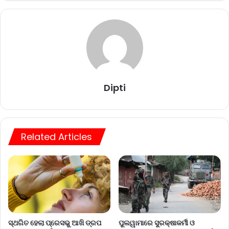
Dipti
Related Articles
ସ୍ଥଗିତ ହେଲା ପ୍ରେସଭୁ ଆଖି ଡ୍ରପ
ପୁଲୱାମାରେ ସୁରକ୍ଷାକର୍ମୀ ଓ