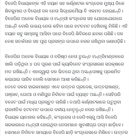
ବିଜେପି ବିଧାୟକଙ୍କ ଏହି ବୟାନ ସହ କର୍ଣ୍ଣାଟକା କଂଗ୍ରେସ ମୁଖ୍ୟ ଡିକେ
ଶିବକୁମାର ଓ ବିରୋଧୀ ଦଳ ନେତା ସିଦ୍ଧରମୈୟା ବି ଏକମତ ହୋଇଛନ୍ତି।
ବିଜେପିର ଅନେକ ବିଧାୟକ ଓ ମନ୍ତ୍ରୀ କଂଗ୍ରେସ ସହ ଯୋଗାଯୋଗରେ
ଅଛନ୍ତି ବୋଲି ଉଭୟ ନେତା କହିବା ପରେ ହଟଚମଟ ଦେଖିବାକୁ ମିଳିଛି। ଏହି
ବୟାନ ସବୁ ସାମ୍ନାକୁ ଆସିବା ପରେ ବିଜେପି ଶିବିରରେ ଛନକା ପଶିଛି। ଦଳ
ବେଶ ସତର୍କତାର ସହ ପୂରା ପ୍ରସଙ୍ଗ ଉପରେ ନଜର ରଖିଥିବା ଜଣାପଡ଼ିଛି।
ବିଜେପିର ଅନେକ ବିଧାୟକ ଓ ବରିଷ୍ଠ ନେତା ତୁରନ୍ତ ମନ୍ତ୍ରିମଣ୍ଡଳରେ
ଖାଲି ପଡ଼ିଥିବା ୪ ପଦ ପୂରଣ ପାଇଁ କ୍ୟାବିନେଟ ସଂପ୍ରସାରଣ ସପକ୍ଷରେ
ମତ ରଖିଛନ୍ତି। ଏହାଦ୍ୱାରା ଦଳ ଭିତରେ ଥିବା ଅସନ୍ତୋଷକୁ ପ୍ରଶମିତ
କରାଯାଇ ପାରିବ ବୋଲି ସେମାନେ ଆଶା କରିଛନ୍ତି।
ତେବେ ଦଳର ହାଇକମାଣ୍ଡ ଏବେ ଉତ୍ତର ପ୍ରଦେଶ, ଉତ୍ତରାଖଣ୍ଡ,
ପଞ୍ଜାବ, ଗୋଆ ଓ ମଣିପୁର ନିର୍ବାଚନ ପାଇଁ ବ୍ୟସ୍ତ ଅଛନ୍ତି। ସେହିପରି
ବଜେଟ ପାଇଁ ମଧ୍ୟ ପ୍ରସ୍ତୁତ ଚାଲିଛି। ତଥାପି କର୍ଣ୍ଣାଟକାରେ ଘଟୁଥିବା
ରାଜନୀତିକ ହଟଚମଟ ଉପରେ ଦଳୀୟ ନେତୃବୃନ୍ଦ ନଜର ରଖିଛନ୍ତି।
ବିଧାୟକ ୟାତନାଲ କହିଛନ୍ତି, କଂଗ୍ରେସ ଓ ଜେଡିଏସ୍‌ରୁ ଆସି ବିଜେପି
ସରକାରରେ ମନ୍ତ୍ରୀ ହୋଇଥିବା ନେତାମାନେ ଖୁବଶୀଘ୍ର ପଦ୍ମ ଛାଡ଼ିବେ।
ସେମାନେ ନିର୍ବାଚନ ସମୟରେ ବିଜେପି ଛାଡ଼ି କଂଗ୍ରେସରେ ମିଶିବେ। ଉତ୍ତର