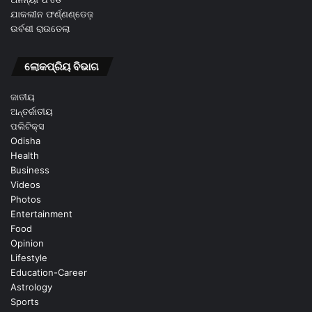
ଯାକଲୀନ ଫର୍ଣ୍ଣଣ୍ଡେଜ଼
ଉର୍ବଶୀ ରାଉତେଲା
ଲୋକପ୍ରିୟ ବିଭାଗ
ଜାତୀୟ
ଅନ୍ତର୍ଜାତୀୟ
ପଲିଟିକ୍ସ
Odisha
Health
Business
Videos
Photos
Entertainment
Food
Opinion
Lifestyle
Education-Career
Astrology
Sports