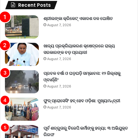
Recent Posts
ଶ୍ରୀଲଙ୍କା କ୍ରିକେଟ୍‌ ଏକାଦଶ ଦଳ ଘୋଷିତ
August 7, 2026
ଖାଦ୍ୟ ପ୍ରକ୍ରିୟାକରଣ କ୍ଷେତ୍ରରେ ରାଜ୍ୟ
ସରକାରଙ୍କ ବଡ଼ ପ୍ରୟାସ।
August 7, 2026
ପ୍ରବଳ ବର୍ଷା ଓ ଘଡ଼ଘଡ଼ି ସମ୍ଭାବନା: ୧୨ ଜିଲ୍ଲାକୁ
ଓ୍ବାର୍ଣ୍ଣିଂ
August 7, 2026
ଫୁଡ୍ ପ୍ରୋସେସିଂ ହବ୍ ହେବ ଓଡ଼ିଶା: ମୁଖ୍ୟମନ୍ତ୍ରୀ
August 7, 2026
ପୂର୍ବ ଶତ୍ରୁତାରୁ ବିଜେପି କର୍ମୀଙ୍କୁ ହତ୍ୟା; ୩ ଅଭିଯୁକ୍ତ
ଗିରଫ