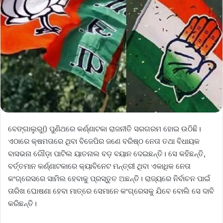
ବେଙ୍ଗାଲୁରୁ() ପୁଣିଥରେ କର୍ଣ୍ଣାଟକା ରାଜନୀତି ସରଗରମ ହୋଇ ଉଠିଛି।
ଏଠାରେ କ୍ଷମତାରେ ଥିବା ବିଜେପିର ଜଣେ ବରିଷ୍ଠ ନେତା ତଥା ବିଧାୟକ
ବାସଭନା ଗୌଡ଼ା ପାଟିଲ ୟାତନାଲ ବଡ଼ ବୟାନ ଦେଇଛନ୍ତି। ସେ କହିଛନ୍ତି,
ବର୍ତ୍ତମାନ କର୍ଣ୍ଣାଟକାରେ କ୍ୟାବିନେଟ ମନ୍ତ୍ରୀ ଥିବା ଏକାଧିକ ନେତା
କଂଗ୍ରେସରେ ସାମିଲ ହେବାକୁ ପ୍ରସ୍ତୁତ ଅଛନ୍ତି। ରାଜ୍ୟରେ ନିର୍ବାଚନ ପାଇଁ
ତାରିଖ ଘୋଷଣା ହେବା ମାତ୍ରେ ସେମାନେ କଂଗ୍ରେସକୁ ଯିବେ ବୋଲି ସେ ଦାବି
କରିଛନ୍ତି।