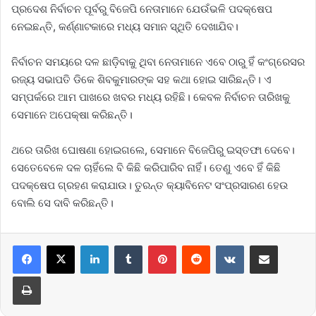
ପ୍ରଦେଶ ନିର୍ବାଚନ ପୂର୍ବରୁ ବିଜେପି ନେତାମାନେ ଯେଉଁଭଳି ପଦକ୍ଷେପ
ନେଇଛନ୍ତି, କର୍ଣ୍ଣାଟକାରେ ମଧ୍ୟ ସମାନ ସ୍ଥିତି ଦେଖାଯିବ।
ନିର୍ବାଚନ ସମୟରେ ଦଳ ଛାଡ଼ିବାକୁ ଥିବା ନେତାମାନେ ଏବେ ଠାରୁ ହିଁ କଂଗ୍ରେସର
ରଜ୍ୟ ସଭାପତି ଡିକେ ଶିବକୁମାରଙ୍କ ସହ କଥା ହୋଇ ସାରିଛନ୍ତି। ଏ
ସମ୍ପର୍କରେ ଆମ ପାଖରେ ଖବର ମଧ୍ୟ ରହିଛି। କେବଳ ନିର୍ବାଚନ ତାରିଖକୁ
ସେମାନେ ଅପେକ୍ଷା କରିଛନ୍ତି।
ଥରେ ତାରିଖ ଘୋଷଣା ହୋଇଗଲେ, ସେମାନେ ବିଜେପିରୁ ଇସ୍ତଫା ଦେବେ।
ସେତେବେଳେ ଦଳ ଚାହିଁଲେ ବି କିଛି କରିପାରିବ ନାହିଁ। ତେଣୁ ଏବେ ହିଁ କିଛି
ପଦକ୍ଷେପ ଗ୍ରହଣ କରାଯାଉ। ତୁରନ୍ତ କ୍ୟାବିନେଟ ସଂପ୍ରସାରଣ ହେଉ
ବୋଲି ସେ ଦାବି କରିଛନ୍ତି।
LinkedIn
Tumblr
Pinterest
Reddit
VKontakte
Share via Email
Print