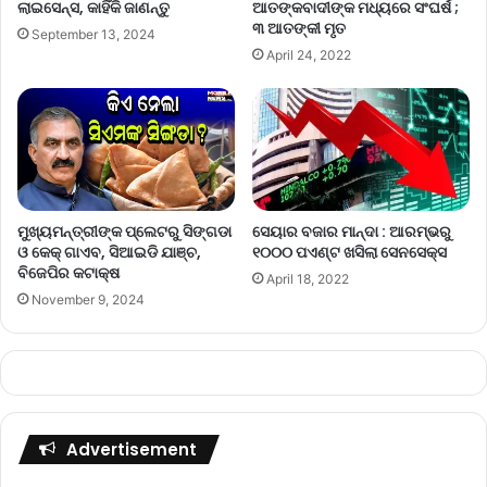
ଲାଇସେନ୍ସ, କାହିଁକି ଜାଣନ୍ତୁ
ଆତଙ୍କବାଦୀଙ୍କ ମଧ୍ୟରେ ସଂଘର୍ଷ ;
୩ ଆତଙ୍କୀ ମୃତ
September 13, 2024
April 24, 2022
ମୁଖ୍ୟମନ୍ତ୍ରୀଙ୍କ ପ୍ଲେଟରୁ ସିଙ୍ଗଡା
ସେୟାର ବଜାର ମାନ୍ଦା : ଆରମ୍ଭରୁ
ଓ କେକ୍ ଗାଏବ, ସିଆଇଡି ଯାଞ୍ଚ,
୧୦୦୦ ପଏଣ୍ଟ ଖସିଲା ସେନସେକ୍ସ
ବିଜେପିର କଟାକ୍ଷ
April 18, 2022
November 9, 2024
Advertisement