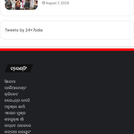
August 7, 2026
Tweets by 24x7odia
ଟ୍ରେଣ୍ଡିଂ
ସିନେମା
ପାର୍ଲିଆମେଣ୍ଟ
କ୍ରିକେଟ
ନରେନ୍ଦ୍ର ମୋଦି
ଅନୁଷ୍କା ଶର୍ମା
ଏଲୋନ ମୁଷ୍କ
ଶହରୁକ୍ଷ ଖାଁ
ଉଦ୍ଧବ ଥାକେରେ
କଙ୍ଗନା ରଣୟୁତଂ