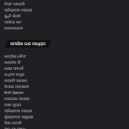
ବିରାଟ କୋହଲି
ପ୍ରିୟଙ୍କା ଚୋପ୍ରା
ସୁନ୍ନି ଲିଓନି
ଆଲିଆ ଭଟ
ଉକରେଇନେ
ସମାଜିକ ଗଣ ମାଧ୍ୟମ
କାଟ୍ରିନା କୈଫ
ରଣବୀର ସିଂ
ନୋରା ଫତେହି
ଜନ୍ହବୀ କପୂର
ଉରଃଫି ଜାଭେଦ
କିଆରା ଆଡ଼ଭାନୀ
Kriti Sanon
ମଲାଇକା ଅରୋରା
ଇଷା ଗୁପ୍ତା
ପ୍ରିୟଙ୍କା ଚୋପ୍ରା
ନୁଁଶ୍ର୍ରତ୍ତ ଭ୍ରୁଚ୍ଛା
ଦିଶା ପାଟାନି
ଅନନ୍ୟା ପଂଡେ