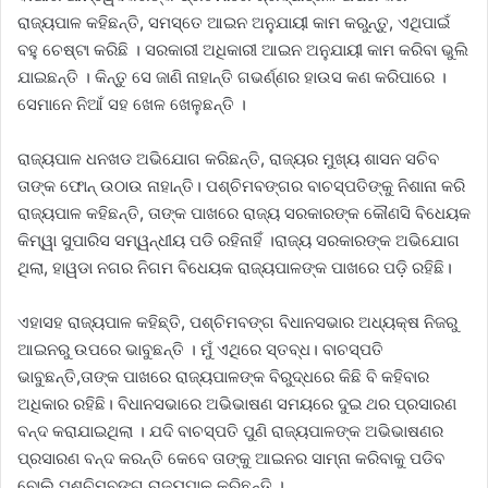
ରାଜ୍ୟପାଳ କହିଛନ୍ତି, ସମସ୍ତେ ଆଇନ ଅନୁଯାୟୀ କାମ କରୁନ୍ତୁ, ଏଥିପାଇଁ
ବହୁ ଚେଷ୍ଟା କରିଛି । ସରକାରୀ ଅଧିକାରୀ ଆଇନ ଅନୁଯାୟୀ କାମ କରିବା ଭୁଲି
ଯାଇଛନ୍ତି । କିନ୍ତୁ ସେ ଜାଣି ନାହାନ୍ତି ଗଭର୍ଣ୍ଣର ହାଉସ କଣ କରିପାରେ ।
ସେମାନେ ନିଆଁ ସହ ଖେଳ ଖେଳୁଛନ୍ତି ।
ରାଜ୍ୟପାଳ ଧନଖଡ ଅଭିଯୋଗ କରିଛନ୍ତି, ରାଜ୍ୟର ମୁଖ୍ୟ ଶାସନ ସଚିବ
ତାଙ୍କ ଫୋନ୍ ଉଠାଉ ନାହାନ୍ତି। ପଶ୍ଚିମବଙ୍ଗର ବାଚସ୍ପତିଙ୍କୁ ନିଶାନା କରି
ରାଜ୍ୟପାଳ କହିଛନ୍ତି, ତାଙ୍କ ପାଖରେ ରାଜ୍ୟ ସରକାରଙ୍କ କୌଣସି ବିଧେୟକ
କିମ୍ୱା ସୁପାରିସ ସମ୍ୱନ୍ଧୀୟ ପଡି ରହିନାହିଁ ।ରାଜ୍ୟ ସରକାରଙ୍କ ଅଭିଯୋଗ
ଥିଲା, ହାୱଡା ନଗର ନିଗମ ବିଧେୟକ ରାଜ୍ୟପାଳଙ୍କ ପାଖରେ ପଡ଼ି ରହିଛି।
ଏହାସହ ରାଜ୍ୟପାଳ କହିଛ୍ତି, ପଶ୍ଚିମବଙ୍ଗ ବିଧାନସଭାର ଅଧ୍ୟକ୍ଷ ନିଜରୁ
ଆଇନରୁ ଉପରେ ଭାବୁଛନ୍ତି । ମୁଁ ଏଥିରେ ସ୍ତବ୍ଧ। ବାଚସ୍ପତି
ଭାବୁଛନ୍ତି,ତାଙ୍କ ପାଖରେ ରାଜ୍ୟପାଳଙ୍କ ବିରୁଦ୍ଧରେ କିଛି ବି କହିବାର
ଅଧିକାର ରହିଛି। ବିଧାନସଭାରେ ଅଭିଭାଷଣ ସମୟରେ ଦୁଇ ଥର ପ୍ରସାରଣ
ବନ୍ଦ କରାଯାଇଥିଲା । ଯଦି ବାଚସ୍ପତି ପୁଣି ରାଜ୍ୟପାଳଙ୍କ ଅଭିଭାଷଣର
ପ୍ରସାରଣ ବନ୍ଦ କରନ୍ତି କେବେ ତାଙ୍କୁ ଆଇନର ସାମ୍ନା କରିବାକୁ ପଡିବ
ବୋଲି ପଶ୍ଚିମବଙ୍ଗ ରାଜ୍ୟପାଳ କରିଛନ୍ତି ।