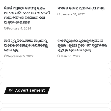
ରିଜର୍ଭ ବ୍ୟାଙ୍କ ତରଫରୁ ବ୍ୟାନ୍
ସଂସଦର ବଜେଟ୍ ଅଧିବେଶନ୍ ଆରମ୍ଭ
ଆଦେଶ ଜାରି ହେବା ପରେ ଏବେ ଇଡି
January 31, 2022
ମଧ୍ୟ ପେଟିଏମ ବିରୋଧରେ କଡ଼ା
ଆକ୍ସନ ନେଇପାରେ
February 4, 2024
ଆଜି ଗୁରୁ ଦିବସ,ଅଜ୍ଞାନ ଅନ୍ଧାରରୁ
ଋଷ ବିରୁଦ୍ଧରେ ଯୁଦ୍ଧକୁ ଓହ୍ଲାଇଲା
ଆଲୋକ ଦେଖାଉଥିବା ବ୍ୟକ୍ତିତ୍ୱ
ଗୁଗଲ ! ରୁଷିଆ ଟୁଡେ ଏବଂ ସ୍ପୁଟିନିକର
ହେଲେ ଗୁରୁ
ୟୁଟ୍ୟୁବ ଚ୍ୟାନେଲ ବ୍ଲକ୍
September 5, 2022
March 1, 2022
Advertisement