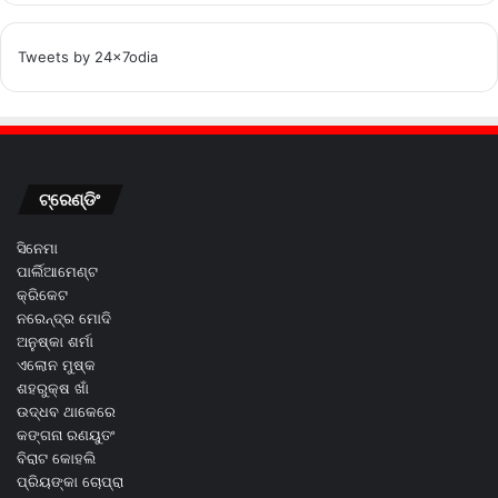
Tweets by 24x7odia
ଟ୍ରେଣ୍ଡିଂ
ସିନେମା
ପାର୍ଲିଆମେଣ୍ଟ
କ୍ରିକେଟ
ନରେନ୍ଦ୍ର ମୋଦି
ଅନୁଷ୍କା ଶର୍ମା
ଏଲୋନ ମୁଷ୍କ
ଶହରୁକ୍ଷ ଖାଁ
ଉଦ୍ଧବ ଥାକେରେ
କଙ୍ଗନା ରଣୟୁତଂ
ବିରାଟ କୋହଲି
ପ୍ରିୟଙ୍କା ଚୋପ୍ରା