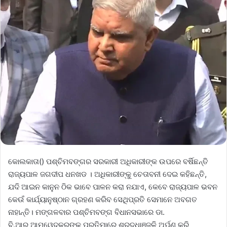
କୋଲକାତା() ପଶ୍ଚିମବଙ୍ଗର ସରକାରୀ ଅଧିକାରୀଙ୍କ ଉପରେ ବର୍ଷିଛନ୍ତି
ରାଜ୍ୟପାଳ ଜଗଦୀପ ଧନଖଡ । ଅଧିକାରୀଙ୍କୁ ଚେତାବନୀ ଦେଇ କହିଛନ୍ତି,
ଯଦି ଆଇନ କାନୁନ ଠିକ ଭାବେ ପାଳନ କରା ନଯାଏ, କେବେ ରାଜ୍ୟପାଳ ଭବନ
କେଉଁ କାର୍ଯ୍ୟାନୁଷ୍ଠାନ ଗ୍ରହଣ କରିବ ସେଥିପ୍ରତି ସେମାନେ ଅବଗତ
ନାହାନ୍ତି। ମଙ୍ଗଳବାର ପଶ୍ଚିମବଙ୍ଗ ବିଧାନସଭାରେ ଡା.
ବି.ଆର ଆମ୍ୱେଦକରଙ୍କ ପ୍ରତିମାରେ ଶ୍ରଦ୍ଧାଞ୍ଜଳି ଅର୍ପଣ କରି