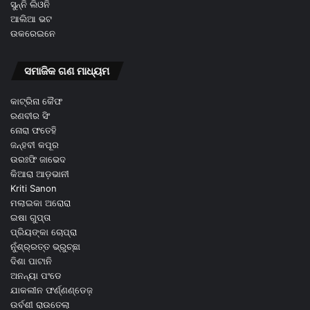
ସୁନ୍ନି ଲିଓନି
ଆଲିଆ ଭଟ
ଉକରେଇନେ
ସମାଜିକ ଗଣ ମାଧ୍ୟମ
କାଟ୍ରିନା କୈଫ
ରଣବୀର ସିଂ
ନୋରା ଫତେହି
ଜନ୍ହବୀ କପୂର
ଉରଃଫି ଜାଭେଦ
କିଆରା ଆଡ଼ଭାନୀ
Kriti Sanon
ମଲାଇକା ଅରୋରା
ଇଷା ଗୁପ୍ତା
ପ୍ରିୟଙ୍କା ଚୋପ୍ରା
ନୁଁଶ୍ର୍ରତ୍ତ ଭ୍ରୁଚ୍ଛା
ଦିଶା ପାଟାନି
ଅନନ୍ୟା ପଂଡେ
ଯାକଲୀନ ଫର୍ଣ୍ଣଣ୍ଡେଜ଼
ଉର୍ବଶୀ ରାଉତେଲା