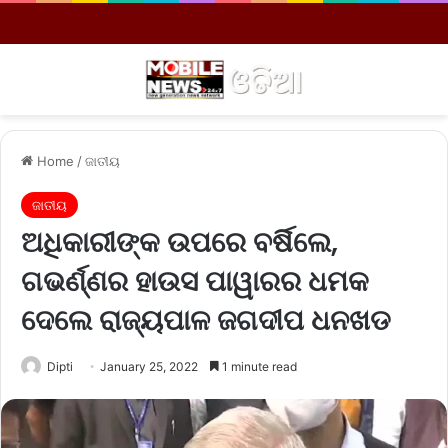
Menu
S
Home
/
ଜାତୀୟ
ଜାତୀୟ
ଅଧିକାରୀଙ୍କ ଉପରେ ବର୍ଷିଲେ,
ଗଭର୍ଣ୍ଣର ହାଉସ ପାୱାରର ଧମକ
ଦେଲେ ରାଜ୍ୟପାଳ ଜଗଦୀପ ଧନଖଡ
Dipti
January 25, 2022
1 minute read