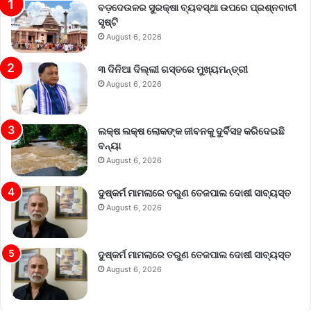
ବଡ଼ଦେଉଳର ସୁରକ୍ଷା ବ୍ୟବସ୍ଥା ଉପରେ ପ୍ରଶ୍ନବାଚୀ
ସୃଷ୍ଟି
August 6, 2026
୩ ଦିନିଆ ଦିଲ୍ଲୀ ଗସ୍ତରେ ମୁଖ୍ୟମନ୍ତ୍ରୀ
August 6, 2026
ଲକ୍ଷ ଲକ୍ଷ ଲୋକଙ୍କ ଜୀବନକୁ ଦୁର୍ବିସହ କରିଦେଇଛି
ବନ୍ୟା
August 6, 2026
ଦୁଷ୍କର୍ମ ମାମଲାରେ ତରୁଣ ତେଜପାଲ ଦୋଷୀ ସାବ୍ୟସ୍ତ
August 6, 2026
ଦୁଷ୍କର୍ମ ମାମଲାରେ ତରୁଣ ତେଜପାଲ ଦୋଷୀ ସାବ୍ୟସ୍ତ
August 6, 2026