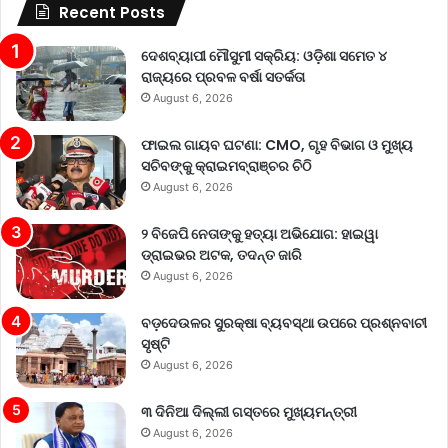
Recent Posts
ଦେଶବ୍ୟାପୀ ମୌସୁମୀ ସକ୍ରିୟ: ଓଡ଼ିଶା ସମେତ ୪
ରାଜ୍ୟରେ ପ୍ରବଳ ବର୍ଷା ସତର୍କତା
August 6, 2026
ଫାଇଲ ଗାୟବ ଘଟଣା: CMO, ଗୃହ ବିଭାଗ ଓ ମୁଖ୍ୟ
ସଚିବଙ୍କୁ କ୍ରାଇମବ୍ରାଞ୍ଚର ଚିଠି
August 6, 2026
୨ ବିଜେପି ନେତାଙ୍କୁ ହତ୍ୟା ଅଭିଯୋଗ: ହାଇୱା
ଡ୍ରାଇଭର ଅଟକ, ତଦନ୍ତ ଜାରି
August 6, 2026
ବଡ଼ଦେଉଳର ସୁରକ୍ଷା ବ୍ୟବସ୍ଥା ଉପରେ ପ୍ରଶ୍ନବାଚୀ
ସୃଷ୍ଟି
August 6, 2026
୩ ଦିନିଆ ଦିଲ୍ଲୀ ଗସ୍ତରେ ମୁଖ୍ୟମନ୍ତ୍ରୀ
August 6, 2026