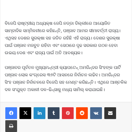
ବିଜେପି ରାଷ୍ଟ୍ରୀୟ ଅଧ୍ୟକ୍ଷ ଜେପି ନଡ୍ଡା ଦିଲ୍ଲୀରେ ଆୟୋଜିତ
ସାମ୍ବାଦିକ ସମ୍ମିଳନୀରେ କହିଛନ୍ତି, ପଞ୍ଜାବ ଆମର ସୀମାବର୍ତ୍ତୀ ରାଜ୍ୟ।
ଏଥିସହ ଦେଶର ସୁରକ୍ଷା ସହ ଜଡିତ ରହିଛି ଏହି ରାଜ୍ୟ। ଦେଶର ସୁରକ୍ଷା
ପାଇଁ ପଞ୍ଜାବ ମଜବୁତ ରହିବା ଏବଂ ସେଠାରେ ଦୃଢ ସରକାର ଗଠନ ହେବା
ଉଭୟ ଦେଶ ଏବଂ ରାଜ୍ୟ ପାଇଁ ଅତି ଆବଶ୍ୟକ।
ପଞ୍ଜାବର ପୂର୍ବତନ ମୁଖ୍ୟମନ୍ତ୍ରୀ କ୍ୟାପଟେନ୍ ଅମରିନ୍ଦର ସିଂହଙ୍କ ପାର୍ଟି
ପଞ୍ଜାବ ଲୋକ କଂଗ୍ରେସ ୩୭ଟି ଆସନରେ ନିର୍ବାଚନ ଲଢିବ। ଅମରିନ୍ଦର
ସିଂହ ପଞ୍ଜାବ ନିର୍ବାଚନରେ ବିଜେପି ସହ ମେଣ୍ଟ କରିଛନ୍ତି। ଏଥିରେ ଆଞ୍ଚଳିକ
ଦଳ ସଂଯୁକ୍ତ ଅକାଳୀ ଦଳ-ଢିନ୍ସାକୁ ମଧ୍ୟ ସାମିଲ୍ କରାଯାଇଛି।
LinkedIn
Tumblr
Pinterest
Reddit
VKontakte
Share via Email
Print