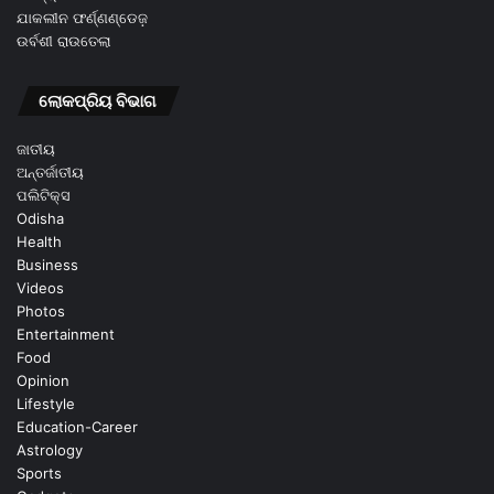
ଯାକଲୀନ ଫର୍ଣ୍ଣଣ୍ଡେଜ଼
ଉର୍ବଶୀ ରାଉତେଲା
ଲୋକପ୍ରିୟ ବିଭାଗ
ଜାତୀୟ
ଅନ୍ତର୍ଜାତୀୟ
ପଲିଟିକ୍ସ
Odisha
Health
Business
Videos
Photos
Entertainment
Food
Opinion
Lifestyle
Education-Career
Astrology
Sports