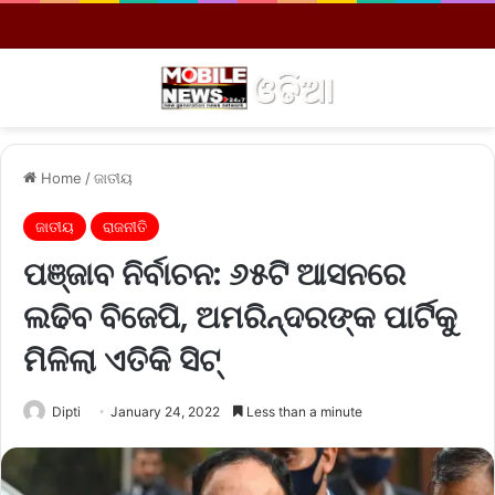
Menu
S
Home
/
ଜାତୀୟ
ଜାତୀୟ
ରାଜନୀତି
ପଞ୍ଜାବ ନିର୍ବାଚନ: ୬୫ଟି ଆସନରେ
ଲଢିବ ବିଜେପି, ଅମରିନ୍ଦରଙ୍କ ପାର୍ଟିକୁ
ମିଳିଲା ଏତିକି ସିଟ୍
Dipti
January 24, 2022
Less than a minute