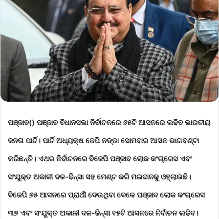
ପଞ୍ଜାବ
() ପଞ୍ଜାବ ବିଧାନସଭା ନିର୍ବାଚନରେ ୬୫ଟି ଆସନରେ ଲଢିବ ଭାରତୀୟ
ଜନତା ପାର୍ଟି। ପାର୍ଟି ଅଧ୍ୟକ୍ଷ ଜେପି ନଡ୍ଡା ସୋମବାର ଆସନ ଭାଗବଣ୍ଟା
କରିଛନ୍ତି। ଏଥର ନିର୍ବାଚନରେ ବିଜେପି ପଞ୍ଜାବ ଲୋକ କଂଗ୍ରେସ ଏବଂ
ସଂଯୁକ୍ତ ଅକାଳୀ ଦଳ-ଢିନ୍ସା ସହ ମେଣ୍ଟ କରି ମଇଦାନକୁ ଓହ୍ଲାଉଛି।
ବିଜେପି ୬୫ ଆସନରେ ପ୍ରାର୍ଥୀ ଦେଉଥିବା ବେଳେ ପଞ୍ଜାବ ଲୋକ କଂଗ୍ରେସ
୩୭ ଏବଂ ସଂଯୁକ୍ତ ଅକାଳୀ ଦଳ-ଢିନ୍ସା ୧୫ଟି ଆସନରେ ନିର୍ବାଚନ ଲଢିବ।