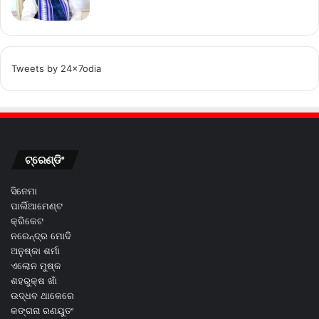
Tweets by 24x7odia
ଟ୍ରେଣ୍ଡିଂ
ସିନେମା
ପାର୍ଲିଆମେଣ୍ଟ
କ୍ରିକେଟ
ନରେନ୍ଦ୍ର ମୋଦି
ଅନୁଷ୍କା ଶର୍ମା
ଏଲୋନ ମୁଷ୍କ
ଶହରୁକ୍ଷ ଖାଁ
ଉଦ୍ଧବ ଥାକେରେ
କଙ୍ଗନା ରଣୟୁତଂ