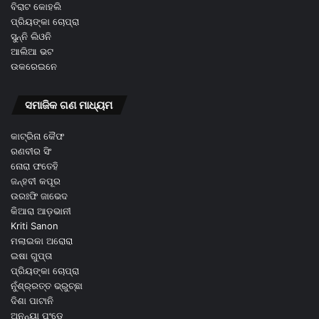
ବିରାଟ କୋହଲି
ପ୍ରିୟଙ୍କା ଚୋପ୍ରା
ସୁନ୍ନି ଲିଓନି
ଆଲିଆ ଭଟ
ଉକରେଇନେ
ସମାଜିକ ଗଣ ମାଧ୍ୟମ
କାଟ୍ରିନା କୈଫ
ରଣବୀର ସିଂ
ନୋରା ଫତେହି
ଜନ୍ହବୀ କପୂର
ଉରଃଫି ଜାଭେଦ
କିଆରା ଆଡ଼ଭାନୀ
Kriti Sanon
ମଲାଇକା ଅରୋରା
ଇଷା ଗୁପ୍ତା
ପ୍ରିୟଙ୍କା ଚୋପ୍ରା
ନୁଁଶ୍ର୍ରତ୍ତ ଭ୍ରୁଚ୍ଛା
ଦିଶା ପାଟାନି
ଅନନ୍ୟା ପଂଡେ