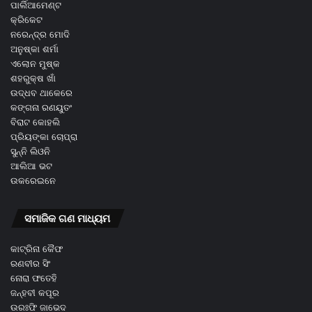
ପାର୍ଲିଆମେଣ୍ଟ
କ୍ରିକେଟ
ନରେନ୍ଦ୍ର ମୋଦି
ଅନୁଷ୍କା ଶର୍ମା
ଏଲୋନ ମୁଷ୍କ
ଶହରୁକ୍ଷ ଖାଁ
ଉଦ୍ଧବ ଥାକେରେ
କଙ୍ଗନା ରଣୟୁତଂ
ବିରାଟ କୋହଲି
ପ୍ରିୟଙ୍କା ଚୋପ୍ରା
ସୁନ୍ନି ଲିଓନି
ଆଲିଆ ଭଟ
ଉକରେଇନେ
ସମାଜିକ ଗଣ ମାଧ୍ୟମ
କାଟ୍ରିନା କୈଫ
ରଣବୀର ସିଂ
ନୋରା ଫତେହି
ଜନ୍ହବୀ କପୂର
ଉରଃଫି ଜାଭେଦ