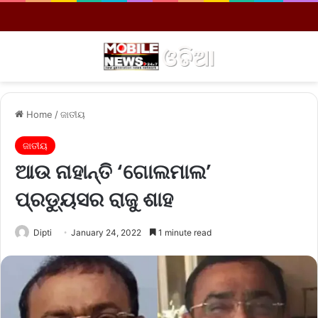
Menu
S
Home
/
ଜାତୀୟ
ଜାତୀୟ
ଆଉ ନାହାନ୍ତି ‘ଗୋଲମାଲ’
ପ୍ରଡ୍ୟୁସର ରାଜୁ ଶାହ
Dipti
January 24, 2022
1 minute read