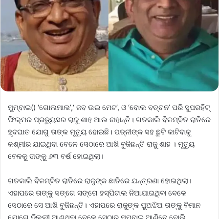
ମୁମ୍ବାଇ() ‘ଗୋଲମାଲ’,‘ ଜବ ଉଇ ମେଟ’, ଓ ‘ବୋଲ ବଚ୍ଚନ’ ପରି ସୁପରହିଟ୍‌
ଫିଲ୍ମର ପ୍ରଡ୍ୟୁସର ରାଜୁ ଶାହ ଆଉ ନାହାନ୍ତି। ଗତକାଲି ବିଳମ୍ବିତ ରାତିରେ
ହୃଦଘାତ ଯୋଗୁ ତାଙ୍କ ମୃତ୍ୟୁ ହୋଇଛି। ପତ୍ନୀଙ୍କ ସହ ଛୁଟି କାଟିବାକୁ
କଶ୍ମୀର ଯାଇଥିବା ବେଳେ ସେଠାରେ ଆଖି ବୁଜିଛନ୍ତି ରାଜୁ ଶାହ । ମୃତ୍ୟୁ
ବେଳକୁ ତାଙ୍କୁ ୬୩ ବର୍ଷ ହୋଇଥିଲା।
ଗତକାଲି ବିଳମ୍ବିତ ରାତିରେ ରାଜୁଙ୍କ ଛାତିରେ ଯନ୍ତ୍ରଣା ହୋଇଥିଲା।
ଏହାପରେ ତାଙ୍କୁ ସଙ୍ଗେ ସଙ୍ଗେ ହସ୍ପିଟାଲ ନିଆଯାଇଥିବା ବେଳେ
ସେଠାରେ ସେ ଆଖି ବୁଜିଛନ୍ତି। ଏହାପରେ ରାଜୁଙ୍କ ପୁଅଝିଅ ତାଙ୍କୁ ବିମାନ
ଯୋଗେ ଦିଲ୍ଲୀ ଆଣୁଥିବା ବେଳେ ସେଠାରୁ ମୁମ୍ବାଇ ଆଣିବେ ବୋଲି