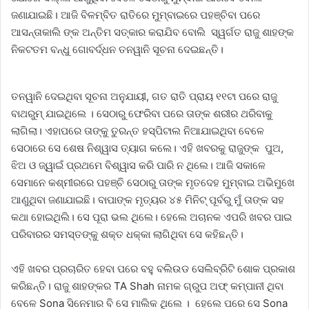
ଜଣାଯାଇଛି। ଆଜି ବିଳମ୍ବିତ ରାତିରେ ମୁମ୍ବାଇରେ ପହଞ୍ଚିବା ପରେ
ଆସନ୍ତାକାଲି ଙ୍କ ଅନ୍ତିମ ସତ୍କାର କରାଯିବ ବୋଲି ସ୍ୱର୍ଗତ ରାଜୁ ଶାହଙ୍କ
ନିକଟତମ ବନ୍ଧୁ ଗୋବର୍ଦ୍ଧନ ତନୱାନି ସୂଚନା ଦେଇଛନ୍ତି।
ତନୱାନି ଦେଇଥିବା ସୂଚନା ଅନୁଯାୟୀ, ଗତ ରାତି ପ୍ରାୟ ୧୧ଟା ପରେ ରାଜୁ
ବାଥରୁମ୍‌ ଯାଇଥିଲେ । ସେଠାରୁ ଫେରିବା ପରେ ତାଙ୍କ ଶରୀର ଥରିବାକୁ
ଲାଗିଲା। ଏହାପରେ ତାଙ୍କୁ ତୁରନ୍ତ ହସ୍ପିଟାଲ ନିଆଯାଇଥିବା ବେଳେ
ସେଠାରେ ସେ ଶେଷ ନିଶ୍ୱାସ ତ୍ୟାଗ କଲେ। ଏହି ଖବରକୁ ରାଜୁଙ୍କ ପୁଅ,
ଝିଅ ଓ ଜ୍ୱାଇଁ ପ୍ରଥମେ ବିଶ୍ୱାସ କରି ପାରି ନ ଥିଲେ। ଆଜି ସକାଳେ
ସେମାନେ କଶ୍ମୀରରେ ପହଞ୍ଚି ସେଠାରୁ ତାଙ୍କ ମୃତଦେହ ମୁମ୍ବାଇ ଅଭିମୁଖେ
ଆଣୁଥିବା ଜଣାଯାଇଛି। ବାପାଙ୍କ ମୃତ୍ୟର ୪୫ ମିନିଟ୍‌ ପୂର୍ବରୁ ମୁଁ ତାଙ୍କ ସହ
କଥା ହୋଇଥିଲି। ସେ ପୂରା ଭଲ ଥିଲେ। ହେଲେ ଅଚାନକ ଏପରି ଖବର ପାଇ
ପରିବାରର ସମସ୍ତଙ୍କୁ ଶକ୍ତ ଧକ୍କା ଲାଗିଥିବା ସେ କହିଛନ୍ତି।
ଏହି ଖବର ପ୍ରଚାରିତ ହେବା ପରେ ବହୁ ବଲିଉଡ ସେଲିବ୍ରିଟି ଶୋକ ପ୍ରକାଶ
କରିଛନ୍ତି। ରାଜୁ ଶାହଙ୍କର TA Shah ନାମକ ଗ୍ରୁପ ଅଫ୍‌ କମ୍ପାନୀ ଥିବା
ବେଳେ Sona ସିନେମାର ବି ସେ ମାଲିକ ଥିଲେ । ହେଲେ ପରେ ସେ Sona