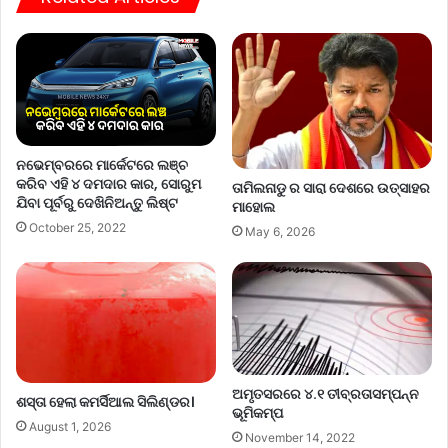
ନଭେମ୍ବରରେ ମାର୍କେଟରେ ଲଞ୍ଚ
କରିବ ଏହି ୪ ଦମଦାର କାର, ସୋରୁମ
ତାମିଲନାଡୁ ର ସାରା ଦେଶରେ ଉତ୍ସାହର
ଯିବା ପୂର୍ବରୁ ଦେଖିନିଅନ୍ତୁ ଲିଷ୍ଟ
ମାହୋଲ
October 25, 2022
May 6, 2026
ଅମୃତସରରେ ୪.୧ ତୀବ୍ରତାସମ୍ପନ୍ନ
ଶସ୍ତା ହେଲା କମର୍ସିଆଲ ସିଲିଣ୍ଡର।
ଭୂମିକମ୍ପ
August 1, 2026
November 14, 2022