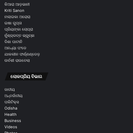
କିଆରା ଆଡ଼ଭାନୀ
Kriti Sanon
ମଲାଇକା ଅରୋରା
ଇଷା ଗୁପ୍ତା
ପ୍ରିୟଙ୍କା ଚୋପ୍ରା
ନୁଁଶ୍ର୍ରତ୍ତ ଭ୍ରୁଚ୍ଛା
ଦିଶା ପାଟାନି
ଅନନ୍ୟା ପଂଡେ
ଯାକଲୀନ ଫର୍ଣ୍ଣଣ୍ଡେଜ଼
ଉର୍ବଶୀ ରାଉତେଲା
ଲୋକପ୍ରିୟ ବିଭାଗ
ଜାତୀୟ
ଅନ୍ତର୍ଜାତୀୟ
ପଲିଟିକ୍ସ
Odisha
Health
Business
Videos
Photos