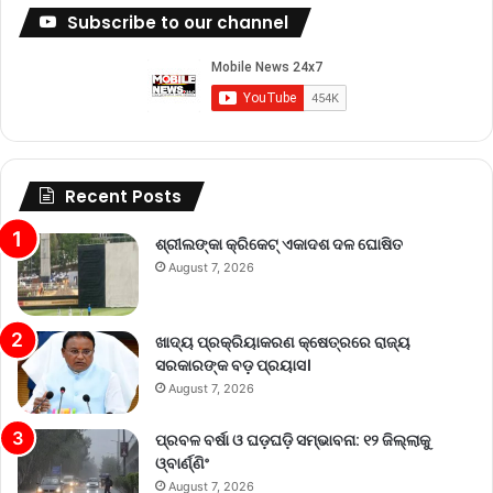
Subscribe to our channel
Recent Posts
ଶ୍ରୀଲଙ୍କା କ୍ରିକେଟ୍‌ ଏକାଦଶ ଦଳ ଘୋଷିତ
August 7, 2026
ଖାଦ୍ୟ ପ୍ରକ୍ରିୟାକରଣ କ୍ଷେତ୍ରରେ ରାଜ୍ୟ
ସରକାରଙ୍କ ବଡ଼ ପ୍ରୟାସ।
August 7, 2026
ପ୍ରବଳ ବର୍ଷା ଓ ଘଡ଼ଘଡ଼ି ସମ୍ଭାବନା: ୧୨ ଜିଲ୍ଲାକୁ
ଓ୍ବାର୍ଣ୍ଣିଂ
August 7, 2026