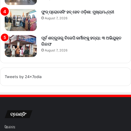
ଫୁଡ୍ ପ୍ରୋସେସିଂ ହବ୍ ହେବ ଓଡ଼ିଶା: ମୁଖ୍ୟମନ୍ତ୍ରୀ
August 7, 2026
ପୂର୍ବ ଶତ୍ରୁତାରୁ ବିଜେପି କର୍ମୀଙ୍କୁ ହତ୍ୟା; ୩ ଅଭିଯୁକ୍ତ
ଗିରଫ
August 7, 2026
Tweets by 24x7odia
ଟ୍ରେଣ୍ଡିଂ
ସିନେମା