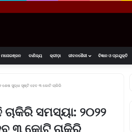
ମନୋରଞ୍ଜନ
ବାଣିଜ୍ୟ
କ୍ରୀଡ଼ା
ଜୀବନଶୈଳୀ
ବିଜ୍ଞାନ ଓ ପ୍ରଯୁକ୍ତି
ଶେଷ ସୁଦ୍ଧା ସୃଷ୍ଟି ହେବ ୩ କୋଟି ଚାକିରି
ଚାକିରି ସମସ୍ୟା: ୨୦୨୨
େବ ୩ କୋଟି ଚାକିରି