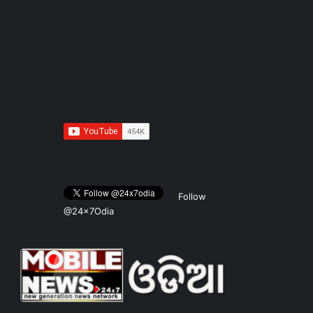
Follow
@24x7Odia