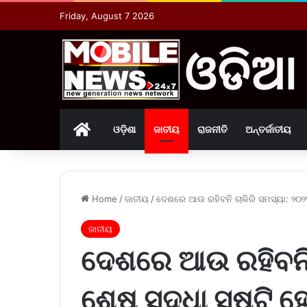
Friday, August 7 2026
Home
ଓଡ଼ିଶା
ଜାତୀୟ
ରାଜନୀତି
ଅନ୍ତର୍ଜାତୀୟ
Home
/
ଜାତୀୟ
/
ଦେଶରେ ଆଉ ରହିବନି ଚାକିରି ସମସ୍ୟା: ୨୦୨୨ 
ଜାତୀୟ
ଦେଶରେ ଆଉ ରହିବନି 
ଶେଷ ସୁଦ୍ଧା ସୃଷ୍ଟି ହ