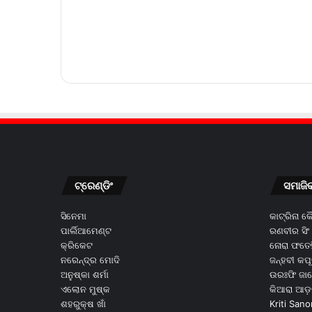
ଟ୍ରେଣ୍ଡିଂ
ସମାଜି
ସିନେମା
କାଟ୍ରିନା 
ପାର୍ଲିଆମେଣ୍ଟ
ରଣବୀର ସିଂ
କ୍ରିକେଟ
ନୋରା ଫତେହ
ନରେନ୍ଦ୍ର ମୋଦି
ଜନ୍ହବୀ କପ
ଅନୁଷ୍କା ଶର୍ମା
ଉରଃଫି ଜା
ଏଲୋନ ମୁଷ୍କ
କିଆରା ଆଡ଼
ଶହରୁକ୍ଷ ଖାଁ
Kriti Sano