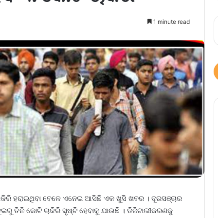
1 minute read
ିରି ହରାଇଥିବା ବେଳେ ଏନେଇ ଆସିଛି ଏକ ଖୁସି ଖବର । ଦୂରସଞ୍ଚାର
ୁ ତିନି କୋଟି ଚାକିରି ସୃଷ୍ଟି ହେବାକୁ ଯାଉଛି । ଡିଜିଟାଲୀକରଣକୁ