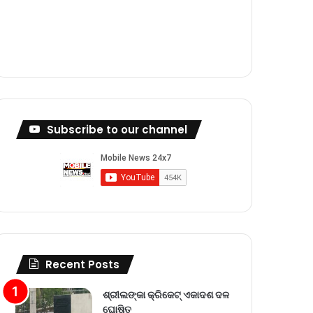
m
Subscribe to our channel
Recent Posts
ଶ୍ରୀଲଙ୍କା କ୍ରିକେଟ୍‌ ଏକାଦଶ ଦଳ
ଘୋଷିତ