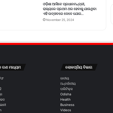
ଓଡ଼ିଶା ଆସିବେ ପ୍ରଧାନମନ୍ତ୍ରୀ,
ରାଜ୍ୟରେ ପ୍ରଥମ ଥର ହେବାକୁ ଯାଉଥିବା
ଏହି ଉତ୍ସବରେ ଦେବେ ଯୋଗ…
November 25, 2024
କ ଗଣ ମାଧ୍ୟମ
ଲୋକପ୍ରିୟ ବିଭାଗ
କୈଫ
ଜାତୀୟ
ଅନ୍ତର୍ଜାତୀୟ
ି
ପଲିଟିକ୍ସ
ୂର
Odisha
ଭେଦ
Health
ଭାନୀ
Business
n
Videos