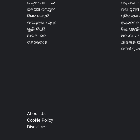
ଉଦ୍ଧବ ଥାକେରେ
ମଲାଇକା ଅ
କଙ୍ଗନା ରଣୟୁତଂ
ଇଷା ଗୁପ୍ତା
ବିରାଟ କୋହଲି
ପ୍ରିୟଙ୍କା 
ପ୍ରିୟଙ୍କା ଚୋପ୍ରା
ନୁଁଶ୍ର୍ରତ୍ତ 
ସୁନ୍ନି ଲିଓନି
ଦିଶା ପାଟାନି
ଆଲିଆ ଭଟ
ଅନନ୍ୟା ପଂ
ଉକରେଇନେ
ଯାକଲୀନ ଫର
ଉର୍ବଶୀ ରା
About Us
Cookie Policy
Disclaimer