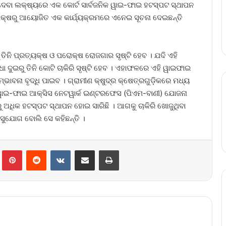
ଦେବା ଲକ୍ଷ୍ୟରେ ଏକ କୋର୍ଟ ସାର୍ବଜନିକ ୱାଇ-ଫାଇ ହଟସ୍ପଟ ସ୍ଥାପନ
କ୍ଷରୁ ଆୟୋଜିତ ଏକ କାର୍ଯ୍ୟକ୍ରମରେ ଏନେଇ ସୂଚନା ଦେଇଛନ୍ତି
ତିନି ପ୍ରତ୍ୟକ୍ଷ ଓ ପରୋକ୍ଷ ରୋଜଗାର ସୃଷ୍ଟି ହେବ । ଯଦି ଏହି
 ଦୁଇରୁ ତିନି କୋଟି ଚାକିରି ସୃଷ୍ଟି ହେବ । ଏହାଫଳରେ ଏହି ୱାଇଫାଇ
୍ଭାବନା ବୃଦ୍ଧି ପାଇବ । ଗ୍ରାମୀଣ କ୍ଷୁଦ୍ର କ୍ଷେତ୍ରଗୁଡ଼ିକରେ ମଧ୍ୟ
ୀ ୱାଇ-ଫାଇ ଆକ୍ସିସ ନେଟୱାର୍କ ଇଣ୍ଟରଫେସ (ପିଏମ-ବାଣୀ) ଯୋଜନା
 ଅଧିକ ହଟସ୍ପଟ ସ୍ଥାପନ ହୋଇ ସାରିଛି । ଆଗକୁ ଚାକିରି ଖୋଜୁଥିବା
ଣ ସୁଯୋଗ ବୋଲି ସେ କହିଛନ୍ତି ।
lr
Pinterest
Reddit
VKontakte
Share via Email
Print