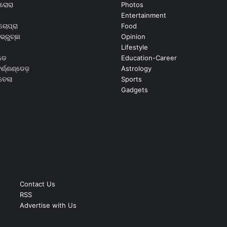
ରୋରା
Photos
Entertainment
ଚୋପ୍ରା
Food
ଭ୍ରୁଚ୍ଛା
Opinion
Lifestyle
ଡେ
Education-Career
୍ଣ୍ଣଣ୍ଡେଜ଼
Astrology
ଉତେଲା
Sports
Gadgets
Contact Us
RSS
Advertise with Us