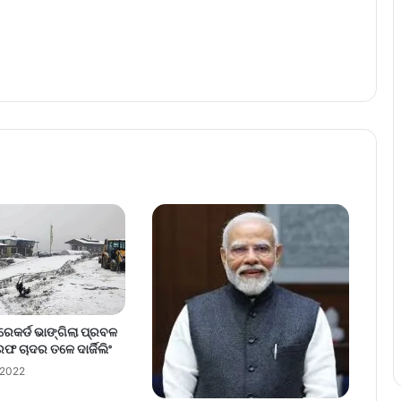
ରେକର୍ଡ ଭାଙ୍ଗିଲା ପ୍ରବଳ
ଫ ଚାଦର ତଳେ ଦାର୍ଜିଲିଂ
 2022