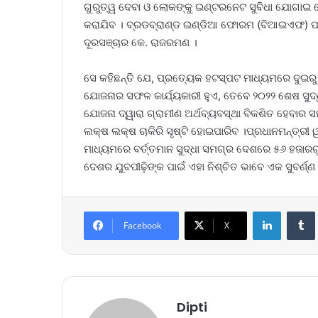
ଗୁରୁତ୍ୱ ଦେବା ଓ ଲୋକଙ୍କୁ ଇଣ୍ଟରନେଟ ସୁବିଧା ଯୋଗାଇ 
କରାଯିବ । ବ୍ରଡବ୍ରାଣ୍ଡ ଇଣ୍ଡିଆ ଫୋରମ (ବିଆଇଏଫ) ପ
ଦୂରସଞ୍ଚାର କେ. ରାଜରମଣ ।
ସେ କହିଛନ୍ତି ଯେ, ପ୍ରତ୍ୟେକ ହଟସ୍ପଟ ମାଧ୍ୟମରେ ଦୁଇରୁ 
ଯୋଜନାର ସଫଳ କାର୍ଯ୍ୟକାରୀ ହୁଏ, ତେବେ ୨୦୨୨ ଶେଷ ସୁଦ୍ଧା
ଯୋଜନା ଦ୍ୱାରା ଗ୍ରାମୀଣ ଅର୍ଥବ୍ୟବସ୍ଥା ବିକଶିତ ହେବାର ସମ
ଲକ୍ଷ ଲକ୍ଷ ଚାକିରି ସୃଷ୍ଟି ହୋଇପାରିବ ।ପ୍ରଧାନମନ୍ତ୍ର
ମାଧ୍ୟମରେ ବର୍ତ୍ତମାନ ସୁଦ୍ଧା ସମଗ୍ର ଦେଶରେ ୫୬ ହଜାରରୁ
ଦେଶର ଯୁବପୀଢ଼ିଙ୍କ ପାଇଁ ଏହା ନିଶ୍ଚିତ ଭାବେ ଏକ ସୁବର୍ଣ୍
LinkedIn
Tumb
Facebook
X
Dipti