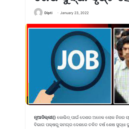
Dipti
January 23, 2022
ନୂଆଦିଲ୍ଲୀ()
କୋଭିଡ୍ ପାଇଁ ଦେଶର ଅନେକ ଲୋକ ନିଜର ଚାକ
ବିଭାଗ ପକ୍ଷରୁ ସମଗ୍ର ଦେଶରେ ଚଳିତ ବର୍ଷ ଶେଷ ସୁଦ୍ଧା ଦୁଇର