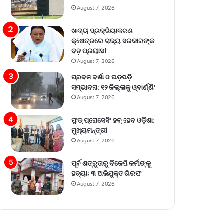
August 7, 2026
ଖାଦ୍ୟ ପ୍ରକ୍ରିୟାକରଣ
କ୍ଷେତ୍ରରେ ରାଜ୍ୟ ସରକାରଙ୍କ
ବଡ଼ ପ୍ରୟାସ।
August 7, 2026
ପ୍ରବଳ ବର୍ଷା ଓ ଘଡ଼ଘଡ଼ି
ସମ୍ଭାବନା: ୧୨ ଜିଲ୍ଲାକୁ ଓ୍ବାର୍ଣ୍ଣିଂ
August 7, 2026
ଫୁଡ୍ ପ୍ରୋସେସିଂ ହବ୍ ହେବ ଓଡ଼ିଶା:
ମୁଖ୍ୟମନ୍ତ୍ରୀ
August 7, 2026
ପୂର୍ବ ଶତ୍ରୁତାରୁ ବିଜେପି କର୍ମୀଙ୍କୁ
ହତ୍ୟା; ୩ ଅଭିଯୁକ୍ତ ଗିରଫ
August 7, 2026