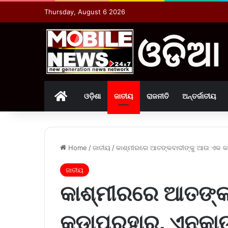
Thursday, August 6 2026
Home
ଓଡ଼ିଶା
ଜାତୀୟ
ରାଜନୀତି
ଅନ୍ତର୍ଜାତୀୟ
Home
/
ଜାତୀୟ
/
କାଶ୍ମୀରରେ ଆତଙ୍କବାଦୀଙ୍କୁ ଆଉ ଏକ କ
ଜାତୀୟ
କାଶ୍ମୀରରେ ଆତଙ୍କ
କଡାପ୍ରହାର, ଏନକା