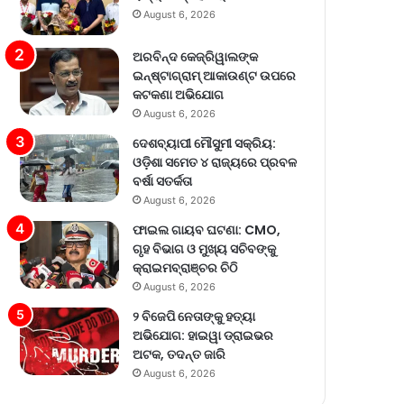
August 6, 2026
ଅରବିନ୍ଦ କେଜ୍ରିୱାଲଙ୍କ
ଇନ୍‌ଷ୍ଟାଗ୍ରାମ୍ ଆକାଉଣ୍ଟ ଉପରେ
କଟକଣା ଅଭିଯୋଗ
August 6, 2026
ଦେଶବ୍ୟାପୀ ମୌସୁମୀ ସକ୍ରିୟ:
ଓଡ଼ିଶା ସମେତ ୪ ରାଜ୍ୟରେ ପ୍ରବଳ
ବର୍ଷା ସତର୍କତା
August 6, 2026
ଫାଇଲ ଗାୟବ ଘଟଣା: CMO,
ଗୃହ ବିଭାଗ ଓ ମୁଖ୍ୟ ସଚିବଙ୍କୁ
କ୍ରାଇମବ୍ରାଞ୍ଚର ଚିଠି
August 6, 2026
୨ ବିଜେପି ନେତାଙ୍କୁ ହତ୍ୟା
ଅଭିଯୋଗ: ହାଇୱା ଡ୍ରାଇଭର
ଅଟକ, ତଦନ୍ତ ଜାରି
August 6, 2026