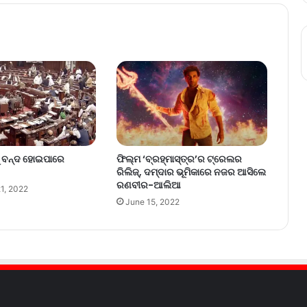
ବରୁ ବନ୍ଦ ହୋଇପାରେ
ଫିଲ୍ମ ‘ବ୍ରହ୍ମାସ୍ତ୍ର’ର ଟ୍ରେଲର
ରିଲିଜ୍‌, ଦମ୍‌ଦାର ଭୂମିକାରେ ନଜର ଆସିଲେ
ରଣବୀର-ଆଲିଆ
1, 2022
June 15, 2022