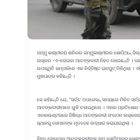
ଜମ୍ମୁ କାଶ୍ମୀର() ଶନିବାର ଜମ୍ମୁକାଶ୍ମୀରର ଶୋପିଆନ୍ ଜ
ଲସ୍କର -ଏ-ତୋଇବା ଆତଙ୍କବାଦୀ ନିହତ ହୋଇଛନ୍ତି । ଦକ
ଉପସ୍ଥିତି ସମ୍ପର୍କରେ ଏକ ନିର୍ଦ୍ଦିଷ୍ଟ ଇନପୁଟ୍ ମିଳିଥି
ମୁଖପାତ୍ର କହିଛନ୍ତି ।
ସେ କହିଛନ୍ତି ଯେ, “ସର୍ଚ୍ଚ ଅପରେସନ୍ ସମୟରେ ମିଳିତ ସର୍ଚ୍
ଆତଙ୍କବାଦୀମାନେ ଗୁଳି ଚଳାଇଥିଲେ । ଏହାର ପ୍ରତିଶୋଧ ସୁ
ଏନକାଉଣ୍ଟରରେ ନିଷିଦ୍ଧ ଆତଙ୍କବାଦୀ ସଂଗଠନ ଲସ୍କର
ସ୍ଥାନରୁ ସେମାନଙ୍କ ମୃତଦେହ ଉଦ୍ଧାର କରାଯାଇଥିଲା ।
ନିହତ ହୋଇଥିବା ଆତଙ୍କବାଦୀଙ୍କ ନାମ ସୋପିଆନର ଧୋଙ୍ଗା