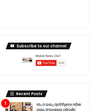
m
Subscribe to our channel
Recent Posts
ଚୀନ୍ ଓ ଇରାନ୍ ପ୍ରତିନିଧିଙ୍କ ଓଡ଼ିଶା
ରାଜ୍ୟ ସଂଗ୍ରହାଳୟ ପରିଦର୍ଶନ