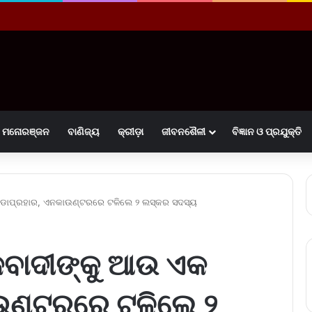
ମନୋରଞ୍ଜନ
ବାଣିଜ୍ୟ
କ୍ରୀଡ଼ା
ଜୀବନଶୈଳୀ
ବିଜ୍ଞାନ ଓ ପ୍ରଯୁକ୍ତି
ଡାପ୍ରହାର, ଏନକାଉଣ୍ଟରରେ ଟଳିଲେ ୨ ଲସ୍କର ସଦସ୍ୟ
ବାଦୀଙ୍କୁ ଆଉ ଏକ
ଉଣ୍ଟରରେ ଟଳିଲେ ୨