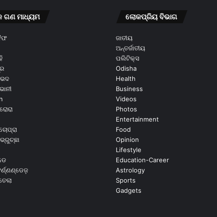
କ ଗଣ ମାଧ୍ୟମ
ଲୋକପ୍ରିୟ ବିଭାଗ
କୈଫ
ଜାତୀୟ
ଅନ୍ତର୍ଜାତୀୟ
ି
ପଲିଟିକ୍ସ
ୂର
Odisha
ଭେଦ
Health
ଭାନୀ
Business
n
Videos
ରୋରା
Photos
Entertainment
ଚୋପ୍ରା
Food
ଭ୍ରୁଚ୍ଛା
Opinion
Lifestyle
ଡେ
Education-Career
୍ଣ୍ଣଣ୍ଡେଜ଼
Astrology
ଉତେଲା
Sports
Gadgets