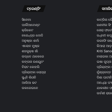
ଟ୍ରେଣ୍ଡିଂ
ସମାଜି
ସିନେମା
କାଟ୍ରିନା 
ପାର୍ଲିଆମେଣ୍ଟ
ରଣବୀର ସିଂ
କ୍ରିକେଟ
ନୋରା ଫତେହ
ନରେନ୍ଦ୍ର ମୋଦି
ଜନ୍ହବୀ କପ
ଅନୁଷ୍କା ଶର୍ମା
ଉରଃଫି ଜା
ଏଲୋନ ମୁଷ୍କ
କିଆରା ଆଡ଼
ଶହରୁକ୍ଷ ଖାଁ
Kriti Sano
ଉଦ୍ଧବ ଥାକେରେ
ମଲାଇକା ଅ
କଙ୍ଗନା ରଣୟୁତଂ
ଇଷା ଗୁପ୍ତା
ବିରାଟ କୋହଲି
ପ୍ରିୟଙ୍କା 
ପ୍ରିୟଙ୍କା ଚୋପ୍ରା
ନୁଁଶ୍ର୍ରତ୍ତ 
ସୁନ୍ନି ଲିଓନି
ଦିଶା ପାଟାନି
ଆଲିଆ ଭଟ
ଅନନ୍ୟା ପଂ
ଉକରେଇନେ
ଯାକଲୀନ ଫର
ଉର୍ବଶୀ ରା