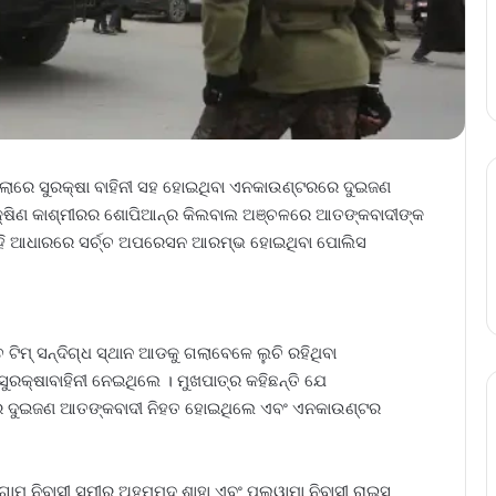
ିଲ୍ଲାରେ ସୁରକ୍ଷା ବାହିନୀ ସହ ହୋଇଥିବା ଏନକାଉଣ୍ଟରରେ ଦୁଇଜଣ
୍ଷିଣ କାଶ୍ମୀରର ଶୋପିଆନ୍‌ର କିଲବାଲ ଅଞ୍ଚଳରେ ଆତଙ୍କବାଦୀଙ୍କ
ଲା । ଏହି ଆଧାରରେ ସର୍ଚ୍ଚ ଅପରେସନ ଆରମ୍ଭ ହୋଇଥିବା ପୋଲିସ
ଚ ଟିମ୍ ସନ୍ଦିଗ୍ଧ ସ୍ଥାନ ଆଡକୁ ଗଲାବେଳେ ଲୁଚି ରହିଥିବା
ରକ୍ଷାବାହିନୀ ନେଇଥିଲେ । ମୁଖପାତ୍ର କହିଛନ୍ତି ଯେ
ର ଦୁଇଜଣ ଆତଙ୍କବାଦୀ ନିହତ ହୋଇଥିଲେ ଏବଂ ଏନକାଉଣ୍ଟର
ମ ନିବାସୀ ସମୀର ଅହମ୍ମଦ ଶାହା ଏବଂ ପୁଲୱାମା ନିବାସୀ ରାଇସ