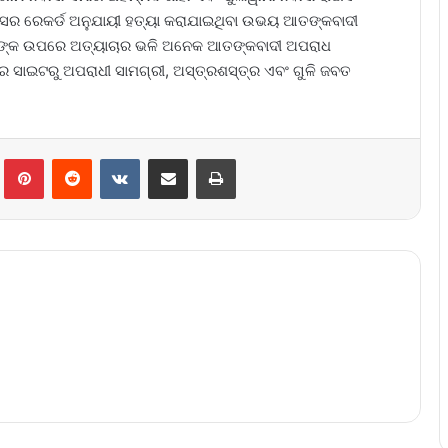
ିସର ରେକର୍ଡ ଅନୁଯାୟୀ ହତ୍ୟା କରାଯାଇଥିବା ଉଭୟ ଆତଙ୍କବାଦୀ
ିକଙ୍କ ଉପରେ ଅତ୍ୟାଚାର ଭଳି ଅନେକ ଆତଙ୍କବାଦୀ ଅପରାଧ
 ସାଇଟରୁ ଅପରାଧୀ ସାମଗ୍ରୀ, ଅସ୍ତ୍ରଶସ୍ତ୍ର ଏବଂ ଗୁଳି ଜବତ
lr
Pinterest
Reddit
VKontakte
Share via Email
Print