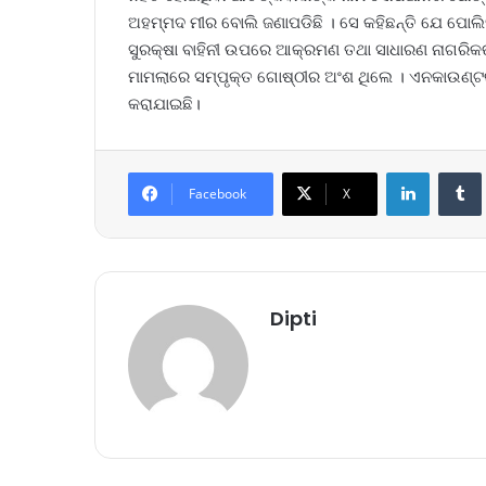
ଅହମ୍ମଦ ମୀର ବୋଲି ଜଣାପଡିଛି । ସେ କହିଛନ୍ତି ଯେ ପୋଲ
ସୁରକ୍ଷା ବାହିନୀ ଉପରେ ଆକ୍ରମଣ ତଥା ସାଧାରଣ ନାଗର
ମାମଲାରେ ସମ୍ପୃକ୍ତ ଗୋଷ୍ଠୀର ଅଂଶ ଥିଲେ । ଏନକାଉଣ୍ଟର
କରାଯାଇଛି।
LinkedIn
Tumb
Facebook
X
Dipti