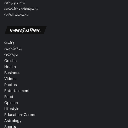
ଅନନ୍ୟା ପଂଡେ
ଯାକଲୀନ ଫର୍ଣ୍ଣଣ୍ଡେଜ଼
ଉର୍ବଶୀ ରାଉତେଲା
ଲୋକପ୍ରିୟ ବିଭାଗ
ଜାତୀୟ
ଅନ୍ତର୍ଜାତୀୟ
ପଲିଟିକ୍ସ
Odisha
Health
Business
Videos
Photos
Entertainment
Food
Opinion
Lifestyle
Education-Career
Astrology
Sports