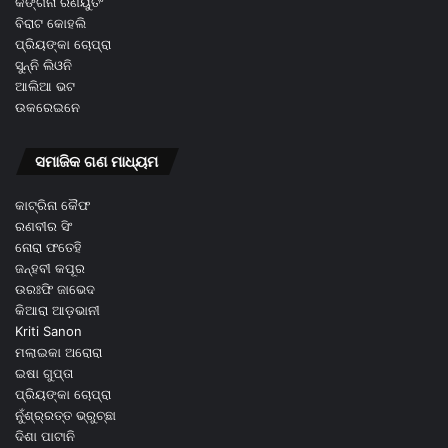
କଙ୍ଗନା ରଣୟୁତଂ
ବିରାଟ କୋହଲି
ପ୍ରିୟଙ୍କା ଚୋପ୍ରା
ସୁନ୍ନି ଲିଓନି
ଆଲିଆ ଭଟ
ଉକରେଇନେ
ସମାଜିକ ଗଣ ମାଧ୍ୟମ
କାଟ୍ରିନା କୈଫ
ରଣବୀର ସିଂ
ନୋରା ଫତେହି
ଜନ୍ହବୀ କପୂର
ଉରଃଫି ଜାଭେଦ
କିଆରା ଆଡ଼ଭାନୀ
Kriti Sanon
ମଲାଇକା ଅରୋରା
ଇଷା ଗୁପ୍ତା
ପ୍ରିୟଙ୍କା ଚୋପ୍ରା
ନୁଁଶ୍ର୍ରତ୍ତ ଭ୍ରୁଚ୍ଛା
ଦିଶା ପାଟାନି