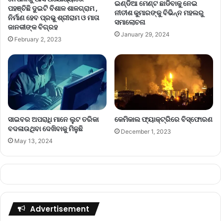
ଇଣ୍ଡିଆ ମେଣ୍ଟ ଛାଡିବାକୁ ନେଇ
ପହଞ୍ଚିଛି ଦୁଇଟି ବିଶାଳ ଶାଳଗ୍ରାମ ,
ନୀତୀଶ କୁମାରଙ୍କୁ ବିଭିନ୍ନ ମହଲରୁ
ନିର୍ମାଣ ହେବ ପ୍ରଭୁ ଶ୍ରୀରାମ ଓ ମାତା
ସମାଲୋଚନା
ଜାନକୀଙ୍କ ବିଗ୍ରହ
January 29, 2024
February 2, 2023
ସାଇବର ଅପରାଧି ମାନେ ଲୁଟ ତରିକା
କେମିକାଲ ଫ୍ୟାକ୍ଟ୍ରିରେ ବିସ୍ଫୋରଣ
ବଦଳାଉଥିବା ଦେଖିବାକୁ ମିଳୁଛି
December 1, 2023
May 13, 2024
Advertisement