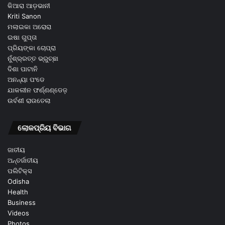
କିଆରା ଆଡ଼ଭାନୀ
Kriti Sanon
ମଲାଇକା ଅରୋରା
ଇଷା ଗୁପ୍ତା
ପ୍ରିୟଙ୍କା ଚୋପ୍ରା
ନୁଁଶ୍ର୍ରତ୍ତ ଭ୍ରୁଚ୍ଛା
ଦିଶା ପାଟାନି
ଅନନ୍ୟା ପଂଡେ
ଯାକଲୀନ ଫର୍ଣ୍ଣଣ୍ଡେଜ଼
ଉର୍ବଶୀ ରାଉତେଲା
ଲୋକପ୍ରିୟ ବିଭାଗ
ଜାତୀୟ
ଅନ୍ତର୍ଜାତୀୟ
ପଲିଟିକ୍ସ
Odisha
Health
Business
Videos
Photos