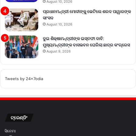
August 10, 2026
ପ୍ରଧାନମନ୍ତ୍ରୀ ମୋଦୀଙ୍କୁ ଭେଟିଲେ ଶରଦ ପାୱାରଙ୍କ
ସାଂସଦ
August 10, 2026
ଦୁଇ ଶିକ୍ଷାମନ୍ତ୍ରୀଙ୍କ ଇସ୍ତଫା ଦାବି:
ମୁଖ୍ୟମନ୍ତ୍ରୀଙ୍କ ବାସଭବନ ଘେରିଲା ଛାତ୍ର କଂଗ୍ରେସ
August 9, 2026
Tweets by 24x7odia
ଟ୍ରେଣ୍ଡିଂ
ସିନେମା