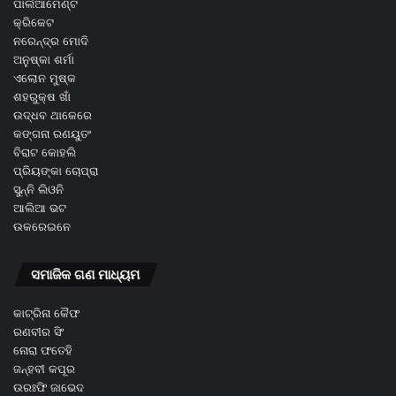
ପାର୍ଲିଆମେଣ୍ଟ
କ୍ରିକେଟ
ନରେନ୍ଦ୍ର ମୋଦି
ଅନୁଷ୍କା ଶର୍ମା
ଏଲୋନ ମୁଷ୍କ
ଶହରୁକ୍ଷ ଖାଁ
ଉଦ୍ଧବ ଥାକେରେ
କଙ୍ଗନା ରଣୟୁତଂ
ବିରାଟ କୋହଲି
ପ୍ରିୟଙ୍କା ଚୋପ୍ରା
ସୁନ୍ନି ଲିଓନି
ଆଲିଆ ଭଟ
ଉକରେଇନେ
ସମାଜିକ ଗଣ ମାଧ୍ୟମ
କାଟ୍ରିନା କୈଫ
ରଣବୀର ସିଂ
ନୋରା ଫତେହି
ଜନ୍ହବୀ କପୂର
ଉରଃଫି ଜାଭେଦ