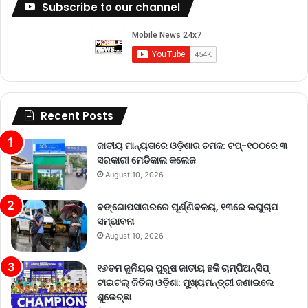
Subscribe to our channel
Recent Posts
ଜାତୀୟ ମାନ୍ୟତାରେ ଓଡ଼ିଶାର ଚମକ: ଟପ୍-୧୦୦ରେ ୩
ସରକାରୀ ମେଡିକାଲ କଲେଜ
August 10, 2026
ବଙ୍ଗୋପସାଗରରେ ଘୂର୍ଣ୍ଣିବଳୟ, ୧୩ରେ ଲଘୁଚାପ
ସମ୍ଭାବନା
August 10, 2026
୧୬ତମ ଜୁନିୟର ପୁରୁଷ ଜାତୀୟ ହକି ଚାମ୍ପିଅନ୍‌ସିପ୍
ଟାଇଟଲ୍ ଜିତିଲା ଓଡ଼ିଶା: ମୁଖ୍ୟମନ୍ତ୍ରୀ ଜଣାଇଲେ
ଶୁଭେଚ୍ଛା