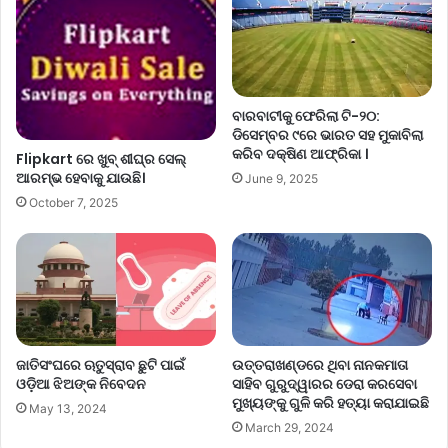
ବାରବାଟୀକୁ ଫେରିଲା ଟି-୨୦:
ଡିସେମ୍ବର ୯ରେ ଭାରତ ସହ ମୁକାବିଲା
କରିବ ଦକ୍ଷିଣ ଆଫ୍ରିକା ।
Flipkart ରେ ଖୁବ୍ ଶୀଘ୍ର ସେଲ୍
ଆରମ୍ଭ ହେବାକୁ ଯାଉଛି।
June 9, 2025
October 7, 2025
ଜାତିସଂଘରେ ଋତୁସ୍ରାବ ଛୁଟି ପାଇଁ
ଉତ୍ତରାଖଣ୍ଡରେ ଥିବା ନାନକମାତା
ଓଡ଼ିଆ ଝିଅଙ୍କ ନିବେଦନ
ସାହିବ ଗୁରୁଦ୍ୱାରର ଡେରା କରସେବା
ମୁଖ୍ୟଙ୍କୁ ଗୁଳି କରି ହତ୍ୟା କରାଯାଇଛି
May 13, 2024
March 29, 2024