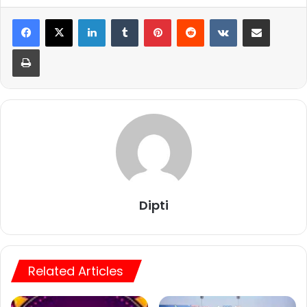
LinkedIn
Tumblr
Pinterest
Reddit
VKontakte
Share via Email
Print
Dipti
Related Articles