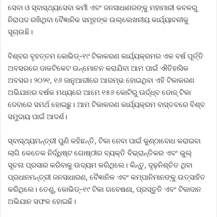
ସେବା ଓ ସ୍ବାସ୍ଥ୍ୟସେବା କର୍ମୀ ଏବଂ ଜନସାଧାଣରଙ୍କୁ ମହାମାରୀ କବଳରୁ
ନିରାପଦ ରଖିଥିବା ବୈଜ୍ଞାନିକ ସମୂହଙ୍କ ଉଲ୍ଲେଖନୀୟ କାର୍ଯ୍ୟାବଳୀକୁ
ସୂଚାଉଛି।
ବିଶ୍ବର ବୃହତ୍ତମ କୋଭିଡ୍‌-୧୯ ଟିକାକରଣ କାର୍ଯ୍ୟକ୍ରମର ଏକ ବର୍ଷ ପୂର୍ତ୍ତି
ଅବସରରେ ଡାକଟିକେଟ ଉନ୍ମୋଚନ କରାଯିବା ଆମ ପାଇଁ ଐତିହାସିକ
ଅବସର। ୨୦୨୧, ୧୬ ଜାନୁଆରୀରେ ଆରମ୍ଭ ହୋଇଥିବା ଏହି ଟିକାକରଣ
ଅଭିଯାନର ବର୍ଷକ ମଧ୍ୟରେ ଆମେ ୧୫୬ କୋଟିରୁ ଊର୍ଦ୍ଧ୍ବ ଡୋଜ୍‌ ଟିକା
ଦେବାରେ ସମର୍ଥ ହୋଇଛୁ। ଆମ ଟିକାକରଣ କାର୍ଯ୍ୟକ୍ରମ ବାସ୍ତବରେ ବିଶ୍ବ
ସମୁଦାୟ ପାଇଁ ଆଦର୍ଶ।
ସ୍ବାସ୍ଥ୍ୟମନ୍ତ୍ରୀ ପୁଣି କହିଛନ୍ତି, ଟିକା ନେବା ପାଇଁ କୁଣ୍ଠାବୋଧ କରାଇବା
ଲାଗି କେତେକ ନିର୍ଦ୍ଧିଷ୍ଟ ଗୋଷ୍ଠୀର ବ୍ୟକ୍ତି ବିଭ୍ରାନ୍ତିକର ଏବଂ ଭୁଲ୍‌
ସୂଚନା ପ୍ରସାର କରିବାକୁ ଉଦ୍ୟମ କରିଥିଲେ। କିନ୍ତୁ, ଦୃଢ଼ନିଶ୍ଚିତ ଥିବା
ପ୍ରଧାନମନ୍ତ୍ରୀ ଜନସାଧାରଣ, ବୈଜ୍ଞାନିକ ଏବଂ କମ୍ପାନିମାନଙ୍କୁ ଉତ୍ସାହିତ
କରିଥିଲେ। ତେଣୁ, କୋଭିଡ୍‌-୧୯ ଟିକା ଗବେଷଣା, ପ୍ରସ୍ତୁତି ଏବଂ ଟିକାଦାନ
ଅଭିଯାନ ସଫଳ ହୋଇଛି।