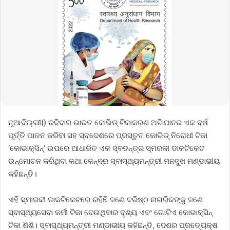
ନୂଆଦିଲ୍ଲୀ() ରବିବାର ଭାରତ କୋଭିଡ୍‌ ଟିକାକରଣ ଅଭିଯାନର ଏକ ବର୍ଷ
ପୂର୍ତ୍ତି ପାଳନ କରିବା ସହ ସ୍ବଦେଶରେ ପ୍ରସ୍ତୁତ କୋଭିଡ୍‌ ନିରୋଧୀ ଟିକା
‘କୋଭାକ୍ସିନ୍’ ଉପରେ ଆଧାରିତ ଏକ ସ୍ବତନ୍ତ୍ର ସ୍ମରକୀ ଡାକଟିକେଟ
ଉନ୍ମୋଚନ କରିଥିବା କଥା କେନ୍ଦ୍ର ସ୍ବାସ୍ଥ୍ୟମନ୍ତ୍ରୀ ମନସୁଖ ମଣ୍ଡାଭୀୟ
କହିଛନ୍ତି।
ଏହି ସ୍ମାରକୀ ଡାକଟିକେଟରେ ରହିଛି ଜଣେ ବରିଷ୍ଠ ନାଗରିକଙ୍କୁ ଜଣେ
ସ୍ବାସ୍ଥ୍ୟସେବା କର୍ମୀ ଟିକା ଦେଉଥିବାର ଦୃଶ୍ୟ ଏବଂ ଗୋଟିଏ କୋଭାକ୍ସିନ୍‌
ଟିକା ଶିଶି। ସ୍ବାସ୍ଥ୍ୟମନ୍ତ୍ରୀ ମଣ୍ଡାଭୀୟ କହିଛନ୍ତି, ଦେଶର ପ୍ରତ୍ୟେକ୍ଷ