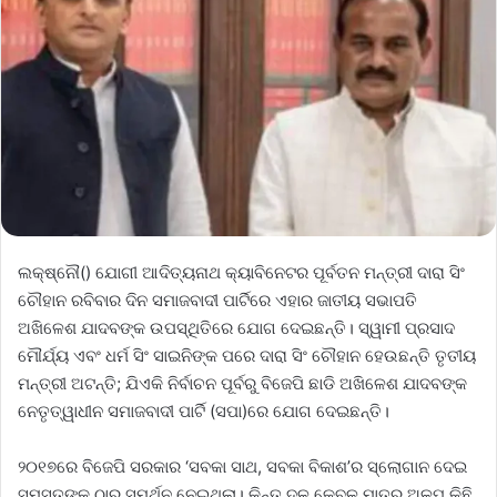
ଲକ୍ଷ୍ନୌ() ଯୋଗୀ ଆଦିତ୍ୟନାଥ କ୍ୟାବିନେଟର ପୂର୍ବତନ ମନ୍ତ୍ରୀ ଦାରା ସିଂ
ଚୌହାନ ରବିବାର ଦିନ ସମାଜବାଦୀ ପାର୍ଟିରେ ଏହାର ଜାତୀୟ ସଭାପତି
ଅଖିଳେଶ ଯାଦବଙ୍କ ଉପସ୍ଥିତିରେ ଯୋଗ ଦେଇଛନ୍ତି। ସ୍ୱାମୀ ପ୍ରସାଦ
ମୌର୍ଯ୍ୟ ଏବଂ ଧର୍ମ ସିଂ ସାଇନିଙ୍କ ପରେ ଦାରା ସିଂ ଚୌହାନ ହେଉଛନ୍ତି ତୃତୀୟ
ମନ୍ତ୍ରୀ ଅଟନ୍ତି; ଯିଏକି ନିର୍ବାଚନ ପୂର୍ବରୁ ବିଜେପି ଛାଡି ଅଖିଳେଶ ଯାଦବଙ୍କ
ନେତୃତ୍ୱାଧୀନ ସମାଜବାଦୀ ପାର୍ଟି (ସପା)ରେ ଯୋଗ ଦେଇଛନ୍ତି।
୨୦୧୭ରେ ବିଜେପି ସରକାର ‘ସବକା ସାଥ, ସବକା ବିକାଶ’ର ସ୍ଲୋଗାନ ଦେଇ
ସମସ୍ତଙ୍କ ଠାରୁ ସମର୍ଥନ ନେଇଥିଲା। କିନ୍ତୁ ଦଳ କେବଳ ମାତ୍ର ଅଳ୍ପ କିଛି