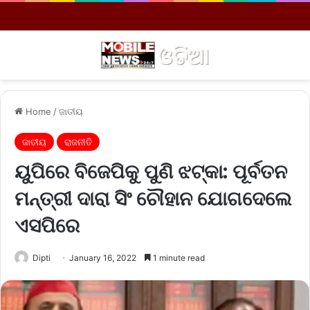
Menu
S
Home
/
ଜାତୀୟ
ଜାତୀୟ
ରାଜନୀତି
ୟୁପିରେ ବିଜେପିକୁ ପୁଣି ଝଟ୍‌କା: ପୂର୍ବତନ
ମନ୍ତ୍ରୀ ଦାରା ସିଂ ଚୌହାନ ଯୋଗଦେଲେ
ଏସପିରେ
Dipti
January 16, 2022
1 minute read