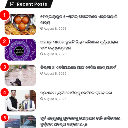
Recent Posts
ବେଙ୍ଗାଲୁରୁର ୫-ଷ୍ଟାର୍ ହୋଟେଲରେ ଏକ୍ସପାୟାରି
ଖାଦ୍ୟ
August 8, 2026
ଅଗଷ୍ଟ ମାସରେ ଦୁଇଟି ଭିନ୍ନ ତାରିଖରେ ସୂର୍ଯ୍ୟପରାଗ
ଏବଂ ଚନ୍ଦ୍ରଗ୍ରହଣ
August 8, 2026
ଦିଲ୍ଲୀ ଓ ଏନସିଆରରେ ଆଇଏମଡିର ରେଡ୍‌ ଆଲର୍ଟ
August 8, 2026
ପ୍ରଧାନମନ୍ତ୍ରୀ ମୋଦିଙ୍କୁ ଭେଟିଲେ ରାଘବ ଚଢା
August 8, 2026
ପୂର୍ବ ଶତ୍ରୁତାରୁ ଯୁବକଙ୍କୁ ପେଟ୍ରୋଲ ଢାଳି ଜାଳିଦେଲେ
ଦୁର୍ବୃତ୍ତ: ଅବସ୍ଥା ସଙ୍କଟାପନ୍ନ