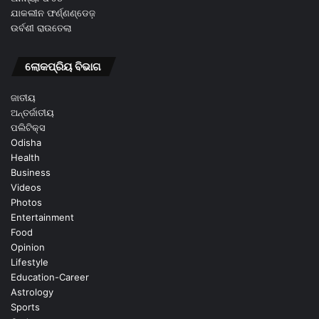
ଯାକଲୀନ ଫର୍ଣ୍ଣଣ୍ଡେଜ଼
ଉର୍ବଶୀ ରାଉତେଲା
ଲୋକପ୍ରିୟ ବିଭାଗ
ଜାତୀୟ
ଅନ୍ତର୍ଜାତୀୟ
ପଲିଟିକ୍ସ
Odisha
Health
Business
Videos
Photos
Entertainment
Food
Opinion
Lifestyle
Education-Career
Astrology
Sports