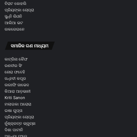
ବିରାଟ କୋହଲି
ପ୍ରିୟଙ୍କା ଚୋପ୍ରା
ସୁନ୍ନି ଲିଓନି
ଆଲିଆ ଭଟ
ଉକରେଇନେ
ସମାଜିକ ଗଣ ମାଧ୍ୟମ
କାଟ୍ରିନା କୈଫ
ରଣବୀର ସିଂ
ନୋରା ଫତେହି
ଜନ୍ହବୀ କପୂର
ଉରଃଫି ଜାଭେଦ
କିଆରା ଆଡ଼ଭାନୀ
Kriti Sanon
ମଲାଇକା ଅରୋରା
ଇଷା ଗୁପ୍ତା
ପ୍ରିୟଙ୍କା ଚୋପ୍ରା
ନୁଁଶ୍ର୍ରତ୍ତ ଭ୍ରୁଚ୍ଛା
ଦିଶା ପାଟାନି
ଅନନ୍ୟା ପଂଡେ