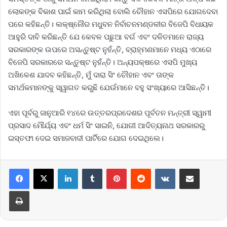
ଲୋକଙ୍କ ବିକାଶ ପାଇଁ କାମ କରିଥିଲା ବୋଲି ଚୌହାନ ଏସପିରେ ଯୋଗଦେବା
ପରେ କହିଛନ୍ତି। ଲକ୍ଷ୍ନୌର ମଧୁବନ ନିର୍ବାଚନମଣ୍ଡଳୀର ବିଜେପି ବିଧାୟକ
ଆହୁରି ଦାବି କରିଛନ୍ତି ଯେ କେବଳ ପଛୁଆ ବର୍ଗ ଏବଂ ଦଳିତମାନେ ରାଜ୍ୟ
ସରକାରଙ୍କ ଉପରେ ଅସନ୍ତୁଷ୍ଟ ନୁହଁନ୍ତି, ବ୍ରାହ୍ମଣମାନେ ମଧ୍ୟ ଏଠାରେ
ବିଜେପି ସରକାରରେ ସନ୍ତୁଷ୍ଟ ନୁହଁନ୍ତି। ଅନ୍ୟପକ୍ଷରେ ଏସପି ମୁଖ୍ୟ
ଅଖିଳେଶ ଯାଦବ କହିଛନ୍ତି, ମୁଁ ଦାରା ସିଂ ଚୌହାନ ଏବଂ ତାଙ୍କ
ସମର୍ଥକମାନଙ୍କୁ ସ୍ୱାଗତ କରୁଛି ଯେଉଁମାନେ ବହୁ ସଂଖ୍ୟାରେ ଆସିଛନ୍ତି।
ଏହା ପୂର୍ବରୁ ଜାନୁଆରି ୧୪ରେ ଉତ୍ତରପ୍ରଦେଶର ପୂର୍ବତନ ମନ୍ତ୍ରୀ ସ୍ୱାମୀ
ପ୍ରସାଦ ମୌର୍ଯ୍ୟ ଏବଂ ଧର୍ମ ସିଂ ସାଇନି, ଯୋଗୀ ଆଦିତ୍ୟନାଥ ସରକାରରୁ
ଇସ୍ତଫା ଦେଇ ସମାଜବାଦୀ ପାର୍ଟିରେ ଯୋଗ ଦେଇଥିଲେ।
LinkedIn
Tumblr
Pinterest
Reddit
VKontakte
Share via Email
Print