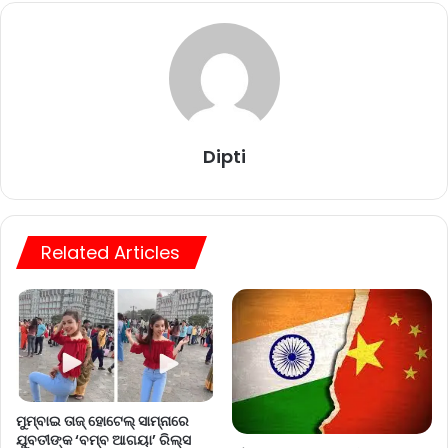
Dipti
Related Articles
ମୁମ୍ବାଇ ତାଜ୍ ହୋଟେଲ୍ ସାମ୍ନାରେ
ଯୁବତୀଙ୍କ ‘ବମ୍ବ ଆଗୟା’ ରିଲ୍ସ