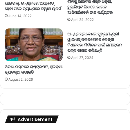
ଚୀନକୁ ଭାରତର ଶକ୍ତ ଧକ୍କା,
ଭାଇରାଲ୍, ଇନ୍‌ଷ୍ଟାରେ ଅପ୍‌ଲୋଡ୍
ଟ୍ୟୁରିଷ୍ଟ ଭିସାରେ ଭାରତ
ହେବା ପରେ ଡ୍ୟାନ୍ସରେ ଦିୱାନା ୟୁଜର୍ସ
ଆସିପାରିବେନି ଚୀନ ପର୍ଯ୍ୟଟକ
June 14, 2022
April 24, 2022
ଆନ୍ଧ୍ରପ୍ରଦେଶର ମୁଖ୍ୟମନ୍ତ୍ରୀ
ୱାଇଏସ୍‌ ଜଗନମୋହନ ରେଡ୍ଡୀ
ବିଧାନସଭା ନିର୍ବାଚନ ପାଇଁ ନାମାଙ୍କନ
ପତ୍ର ଦାଖଲ କରିଛନ୍ତି
April 27, 2024
ଓଡିଶା ଗସ୍ତରେ ରାଷ୍ଟ୍ରପତି, ସୁରକ୍ଷା
ବ୍ୟବସ୍ଥା କଡାକଡି
August 2, 2026
Advertisement