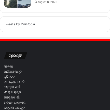
August 8, 2026
Tweets by 24x7odia
ଟ୍ରେଣ୍ଡିଂ
ସିନେମା
ପାର୍ଲିଆମେଣ୍ଟ
କ୍ରିକେଟ
ନରେନ୍ଦ୍ର ମୋଦି
ଅନୁଷ୍କା ଶର୍ମା
ଏଲୋନ ମୁଷ୍କ
ଶହରୁକ୍ଷ ଖାଁ
ଉଦ୍ଧବ ଥାକେରେ
କଙ୍ଗନା ରଣୟୁତଂ