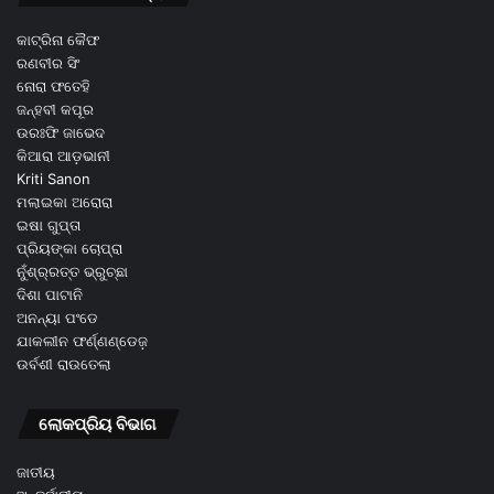
କାଟ୍ରିନା କୈଫ
ରଣବୀର ସିଂ
ନୋରା ଫତେହି
ଜନ୍ହବୀ କପୂର
ଉରଃଫି ଜାଭେଦ
କିଆରା ଆଡ଼ଭାନୀ
Kriti Sanon
ମଲାଇକା ଅରୋରା
ଇଷା ଗୁପ୍ତା
ପ୍ରିୟଙ୍କା ଚୋପ୍ରା
ନୁଁଶ୍ର୍ରତ୍ତ ଭ୍ରୁଚ୍ଛା
ଦିଶା ପାଟାନି
ଅନନ୍ୟା ପଂଡେ
ଯାକଲୀନ ଫର୍ଣ୍ଣଣ୍ଡେଜ଼
ଉର୍ବଶୀ ରାଉତେଲା
ଲୋକପ୍ରିୟ ବିଭାଗ
ଜାତୀୟ