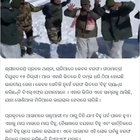
ଶ୍ରୀନଗର() ପ୍ରବଳ ଥଣ୍ଡା, ଚାରିଆଡେ କେବଳ ବରଫ। ତାପମାତ୍ରା
ବିଯୁକ୍ତ ୧୫ ଡିଗ୍ରୀ। ଆଉ ଏହାରି ଭିତରେ ବି ଦମ୍ଭ ଧରି ଠିଆ ହୋଇଛି
ଭାରତୀୟ ସେନା। କେବଳ ସେତିକି ନୁହେଁ ବରଫ ଭିତରେ ‘ବିହୁ’ ଡ୍ୟାନ୍ସ
କରିଛନ୍ତି ବିଏସ୍‌ଏଫ୍‌ର ଯବାନମାନେ । ଏହାର ଭିଡିଓ ଏବେ ସାମ୍ନାକୁ ଆସିଛି,
ଯାହା ସୋଶିଆଲ ମିଡିଆରେ ଭାଇରାଲ ହେବାରେ ଲାଗିଛି।
ପ୍ରକୃତରେ ଆସାମରେ ଜାନୁଆରୀ ୧୪ ଠାରୁ ତିନି ଯାଏ ବିହୁ ପର୍ବ ପାଳନ ହୁଏ।
ଏହାକୁ ମାଘ ମାସରେ ମାଘ ବିହୁ, ବୈଶାଖରେ ବଯହାଗ ବିହୁ ଏବଂ କାର୍ତ୍ତିକରେ
କାଟି ବିହୁ ରୂପେ ପାଳନ କରାଯାଏ। ଏବେ ଆସାମର ଏହି ଲୋକ ପର୍ବକୁ ବରଫ
ଭିତରେ ପାଳନ କରିଛନ୍ତି ବିଏସ୍‌ଏଫ୍‌ ଯବାନ।