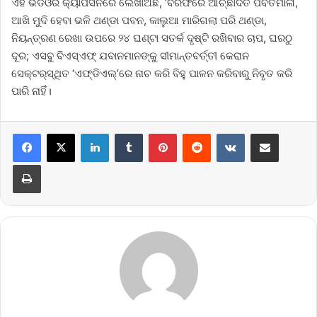
ଏହି ଭିଡିଓର କ୍ୟାପସନରେ ଲେଖାଅଛି, ‘ବରଫରେ ଆଚ୍ଛାଦିତ ପର୍ବତମାଳା,
ଆଖି ମୁଦି ହେବା ଭଳି ଥଣ୍ଡା ପବନ, କାଲୁଆ ମାରିଗଲା ପରି ଥଣ୍ଡା,
ନିୟନ୍ତ୍ରଣ ରେଖା ଉପରେ ୨୪ ଘଣ୍ଟା ସତର୍କ ଦୃଷ୍ଟି ରଖିବାର ଚାପ, ଘରଠୁ
ଦୂର; ଏସବୁ ବିଏସ୍‌ଏଫ୍‌ ଯବାନମାନଙ୍କୁ ସୀମାନ୍ତବର୍ତ୍ତୀ କେରାନ
ସେକ୍ଟର୍‌ସ୍ଥିତ ‘ଏଫ୍‌ଡିଏଲ୍‌’ରେ ନାଚ କରି ବିହୁ ପାଳନ କରିବାରୁ ନିବୃତ କରି
ପାରି ନାହିଁ।
LinkedIn
Tumblr
Pinterest
Reddit
VKontakte
Share via Email
Print