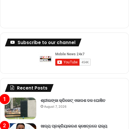
Subscribe to our channel
Recent Posts
ଶ୍ରୀଲଙ୍କା କ୍ରିକେଟ୍‌ ଏକାଦଶ ଦଳ ଘୋଷିତ
August 7, 2026
ଖାଦ୍ୟ ପ୍ରକ୍ରିୟାକରଣ କ୍ଷେତ୍ରରେ ରାଜ୍ୟ