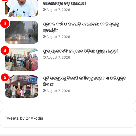
ସରକାରଙ୍କ ବଡ଼ ପ୍ରୟାସ।
August 7, 2026
ପ୍ରବଳ ବର୍ଷା ଓ ଘଡ଼ଘଡ଼ି ସମ୍ଭାବନା: ୧୨ ଜିଲ୍ଲାକୁ
ଓ୍ବାର୍ଣ୍ଣିଂ
August 7, 2026
ଫୁଡ୍ ପ୍ରୋସେସିଂ ହବ୍ ହେବ ଓଡ଼ିଶା: ମୁଖ୍ୟମନ୍ତ୍ରୀ
August 7, 2026
ପୂର୍ବ ଶତ୍ରୁତାରୁ ବିଜେପି କର୍ମୀଙ୍କୁ ହତ୍ୟା; ୩ ଅଭିଯୁକ୍ତ
ଗିରଫ
August 7, 2026
Tweets by 24x7odia