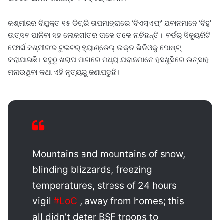
କଶ୍ମୀରର ବିଯୁକ୍ତ ୧୫ ଡିଗ୍ରି ତାପମାତ୍ରାରେ ‘ବିଏସ୍‌ଏଫ୍‌’ ଯବାନମାନେ ‘ବିହୁ’
ଉତ୍ସବ ପାଳିବା ସହ ଲୋକଗୀତର ତାଳେ ତଳେ ନାଚିଛନ୍ତି। ବର୍ଡର୍‌ ସିକ୍ୟୁରିଟି
ଫୋର୍ସ କଶ୍ମୀର’ର ଟୁଇଟର୍‌ ହ୍ୟାଣ୍ଡେଲ୍‌ ଉକ୍ତ ଭିଡିଓକୁ ପୋଷ୍ଟ୍‌
କରାଯାଇଛି। ସବୁଠୁ ଖରାପ ପାଗରେ ମଧ୍ୟ ଯବାନମାନେ ହସଖୁସିରେ ଉତ୍ସାହ
ମନାଉଥିବା କଥା ଏହି ନୃତ୍ୟରୁ ଜଣାପଡୁଛି।
Mountains and mountains of snow,
blinding blizzards, freezing
temperatures, stress of 24 hours
vigil
#LoC
, away from homes; this
all didn’t deter BSF troops to