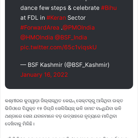
dance few steps & celebrate
#Bihu
at FDL in
#Keran
Sector
#ForwardArea
.
@PMOIndia
@HMOIndia
@BSF_India
pic.twitter.com/65c1viqskU
— BSF Kashmir (@BSF_Kashmir)
January 16, 2022
କଶ୍ମୀରର କୁପୱାଡ଼ା ଜିଲ୍ଲାସ୍ଥିତ କେରାନ୍‌ ସେକ୍ଟର୍‌ରୁ ଆସିଥିବା ଉକ୍ତ
ଭିଡିଓରେ ବିଯୁକ୍ତ ୧୫ ଡିଗ୍ରି ସେଲିସିୟସ୍‌ ଭଳି ଜମାଟ ବାନ୍ଧିଯିବା ଭଳି
ଥଣ୍ଡାରେ ସେନା ଯବାନମାନେ ବଡ଼ ଉତ୍ସାହରେ ନୃତ୍ୟରେ ମାତିଥିବା
ଦେଖିବାକୁ ମିଳିଛି।