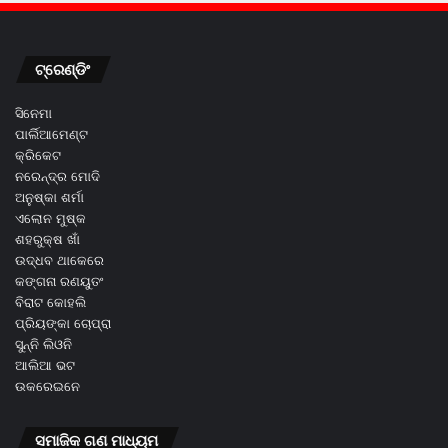
ଟ୍ରେଣ୍ଡିଂ
ସିନେମା
ପାର୍ଲିଆମେଣ୍ଟ
କ୍ରିକେଟ
ନରେନ୍ଦ୍ର ମୋଦି
ଅନୁଷ୍କା ଶର୍ମା
ଏଲୋନ ମୁଷ୍କ
ଶହରୁକ୍ଷ ଖାଁ
ଉଦ୍ଧବ ଥାକେରେ
କଙ୍ଗନା ରଣୟୁତଂ
ବିରାଟ କୋହଲି
ପ୍ରିୟଙ୍କା ଚୋପ୍ରା
ସୁନ୍ନି ଲିଓନି
ଆଲିଆ ଭଟ
ଉକରେଇନେ
ସମାଜିକ ଗଣ ମାଧ୍ୟମ