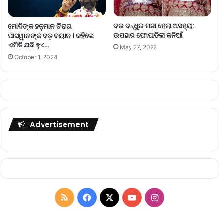
ବର ବନ୍ଧୁର ମଜା ହେଲା ଅସହ୍ୟ;
ମୋଦିଙ୍କ ହନୁମାନ ଚିରାଗ
ଉପହାର ଫୋପାଡିଲା କନିଆଁ
ପାସୱାନଙ୍କ ବଡ଼ ବୟାନ । କହିଲେ
ଏମିତି ଯଦି ହୁଏ…
May 27, 2022
October 1, 2024
Advertisement
R
F
X
Y
I
S
a
o
n