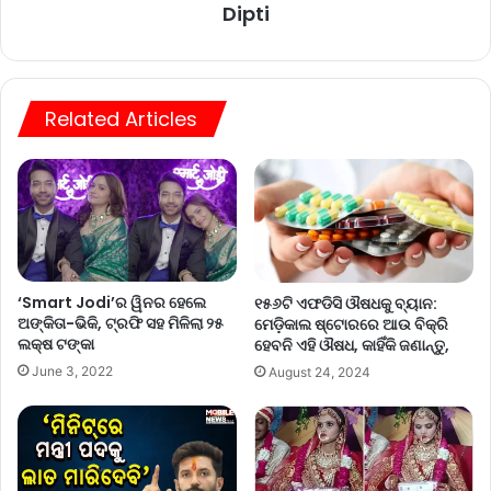
Dipti
Related Articles
‘Smart Jodi’ର ୱିନର ହେଲେ
୧୫୬ଟି ଏଫଡିସି ଔଷଧକୁ ବ୍ୟାନ:
ଅଙ୍କିତା-ଭିକି, ଟ୍ରଫି ସହ ମିଳିଲା ୨୫
ମେଡ଼ିକାଲ ଷ୍ଟୋରରେ ଆଉ ବିକ୍ରି
ଲକ୍ଷ ଟଙ୍କା
ହେବନି ଏହି ଔଷଧ, କାହିଁକି ଜଣାନ୍ତୁ,
June 3, 2022
August 24, 2024