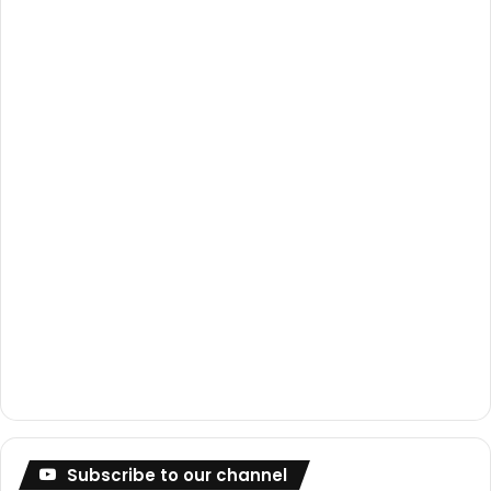
o
e
r
k
a
m
Subscribe to our channel