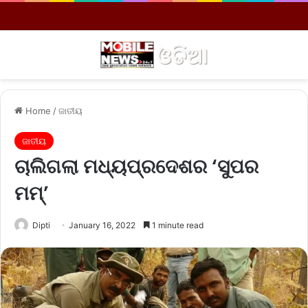
Menu
S
Home
/
ଜାତୀୟ
ଜାତୀୟ
ଚାଲିଗଲା ମଧ୍ୟପ୍ରଦେଶର ‘ସୁପର
ମମ୍‌’
Dipti
January 16, 2022
1 minute read