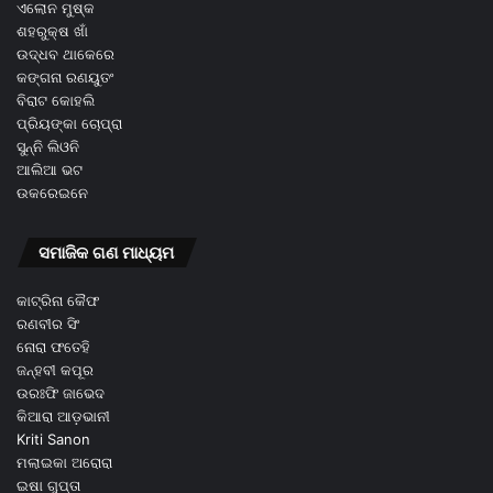
ଏଲୋନ ମୁଷ୍କ
ଶହରୁକ୍ଷ ଖାଁ
ଉଦ୍ଧବ ଥାକେରେ
କଙ୍ଗନା ରଣୟୁତଂ
ବିରାଟ କୋହଲି
ପ୍ରିୟଙ୍କା ଚୋପ୍ରା
ସୁନ୍ନି ଲିଓନି
ଆଲିଆ ଭଟ
ଉକରେଇନେ
ସମାଜିକ ଗଣ ମାଧ୍ୟମ
କାଟ୍ରିନା କୈଫ
ରଣବୀର ସିଂ
ନୋରା ଫତେହି
ଜନ୍ହବୀ କପୂର
ଉରଃଫି ଜାଭେଦ
କିଆରା ଆଡ଼ଭାନୀ
Kriti Sanon
ମଲାଇକା ଅରୋରା
ଇଷା ଗୁପ୍ତା