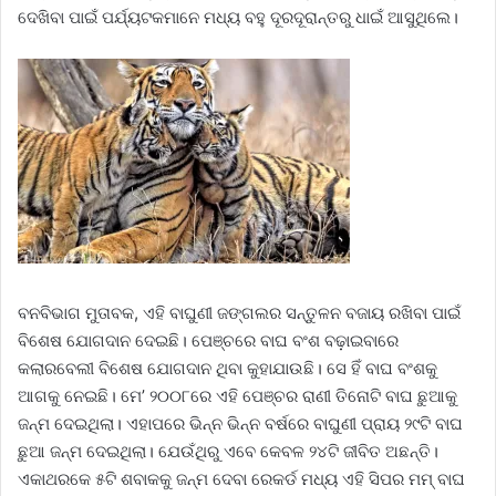
ଦେଖିବା ପାଇଁ ପର୍ଯ୍ୟଟକମାନେ ମଧ୍ୟ ବହୁ ଦୂରଦୂରାନ୍ତରୁ ଧାଇଁ ଆସୁଥିଲେ।
ବନବିଭାଗ ମୁତାବକ, ଏହି ବାଘୁଣୀ ଜଙ୍ଗଲର ସନ୍ତୁଳନ ବଜାୟ ରଖିବା ପାଇଁ
ବିଶେଷ ଯୋଗଦାନ ଦେଇଛି। ପେଞ୍ଚରେ ବାଘ ବଂଶ ବଢ଼ାଇବାରେ
କଲାରବେଲୀ ବିଶେଷ ଯୋଗଦାନ ଥିବା କୁହାଯାଉଛି। ସେ ହିଁ ବାଘ ବଂଶକୁ
ଆଗକୁ ନେଇଛି। ମେ’ ୨୦୦୮ରେ ଏହି ପେଞ୍ଚର ରାଣୀ ତିନୋଟି ବାଘ ଛୁଆକୁ
ଜନ୍ମ ଦେଇଥିଲା। ଏହାପରେ ଭିନ୍ନ ଭିନ୍ନ ବର୍ଷରେ ବାଘୁଣୀ ପ୍ରାୟ ୨୯ଟି ବାଘ
ଛୁଆ ଜନ୍ମ ଦେଇଥିଲା। ଯେଉଁଥିରୁ ଏବେ କେବଳ ୨୪ଟି ଜୀବିତ ଅଛନ୍ତି।
ଏକାଥରକେ ୫ଟି ଶବାକକୁ ଜନ୍ମ ଦେବା ରେକର୍ଡ ମଧ୍ୟ ଏହି ସିପର ମମ୍‌ ବାଘ