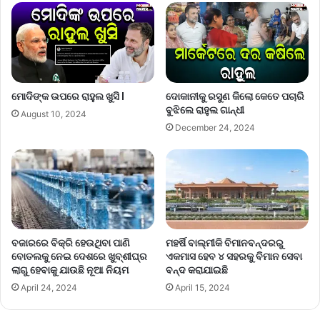
ମୋଦିଙ୍କ ଉପରେ ରାହୁଲ ଖୁସି l
ଦୋକାନୀକୁ ରସୁଣ କିଲୋ କେତେ ପଚାରି
ବୁଝିଲେ ରାହୁଲ ଗାନ୍ଧୀ
August 10, 2024
December 24, 2024
ମହର୍ଷି ବାଲ୍ମୀକି ବିମାନବନ୍ଦରରୁ
ବଜାରରେ ବିକ୍ରି ହେଉଥିବା ପାଣି
ଏକମାସ ହେବ ୪ ସହରକୁ ବିମାନ ସେବା
ବୋତଲକୁ ନେଇ ଦେଶରେ ଖୁବ୍‌ଶୀଘ୍ର
ବନ୍ଦ କରାଯାଇଛି
ଲାଗୁ ହେବାକୁ ଯାଉଛି ନୂଆ ନିୟମ
April 15, 2024
April 24, 2024