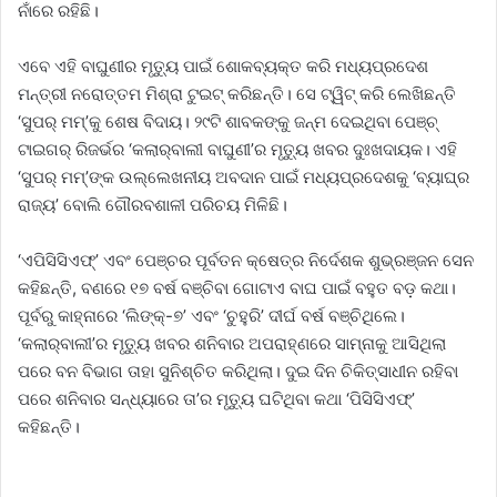
ନାଁରେ ରହିଛି।
ଏବେ ଏହି ବାଘୁଣୀର ମୃତ୍ୟୁ ପାଇଁ ଶୋକବ୍ୟକ୍ତ କରି ମଧ୍ୟପ୍ରଦେଶ
ମନ୍ତ୍ରୀ ନରୋତ୍ତମ ମିଶ୍ରା ଟୁଇଟ୍‌ କରିଛନ୍ତି। ସେ ଟ୍ୱିଟ୍‌ କରି ଲେଖିଛନ୍ତି
‘ସୁପର୍‌ ମମ୍‌’କୁ ଶେଷ ବିଦାୟ। ୨୯ଟି ଶାବକଙ୍କୁ ଜନ୍ମ ଦେଇଥିବା ପେଞ୍ଚ୍‌
ଟାଇଗର୍‌ ରିଜର୍ଭର ‘କଲାର୍‌ବାଲୀ ବାଘୁଣୀ’ର ମୃତ୍ୟୁ ଖବର ଦୁଃଖଦାୟକ। ଏହି
‘ସୁପର୍‌ ମମ୍‌’ଙ୍କ ଉଲ୍ଲେଖନୀୟ ଅବଦାନ ପାଇଁ ମଧ୍ୟପ୍ରଦେଶକୁ ‘ବ୍ୟାଘ୍ର
ରାଜ୍ୟ’ ବୋଲି ଗୌରବଶାଳୀ ପରିଚୟ ମିଳିଛି।
‘ଏପିସିସିଏଫ୍‌’ ଏବଂ ପେଞ୍ଚର ପୂର୍ବତନ କ୍ଷେତ୍ର ନିର୍ଦେଶକ ଶୁଭ୍ରଞ୍ଜନ ସେନ
କହିଛନ୍ତି, ବଣରେ ୧୭ ବର୍ଷ ବଞ୍ଚିବା ଗୋଟାଏ ବାଘ ପାଇଁ ବହୁତ ବଡ଼ କଥା।
ପୂର୍ବରୁ କାହ୍ନାରେ ‘ଲିଙ୍କ୍‌-୭’ ଏବଂ ‘ଚୁହୁରି’ ଦୀର୍ଘ ବର୍ଷ ବଞ୍ଚିଥିଲେ।
‘କଲାର୍‌ବାଲୀ’ର ମୃତ୍ୟୁ ଖବର ଶନିବାର ଅପରାହ୍ଣରେ ସାମ୍ନାକୁ ଆସିଥିଲା
ପରେ ବନ ବିଭାଗ ତାହା ସୁନିଶ୍ଚିତ କରିଥିଲା। ଦୁଇ ଦିନ ଚିକିତ୍ସାଧୀନ ରହିବା
ପରେ ଶନିବାର ସନ୍ଧ୍ୟାରେ ତା’ର ମୃତ୍ୟୁ ଘଟିଥିବା କଥା ‘ପିସିସିଏଫ୍‌’
କହିଛନ୍ତି।