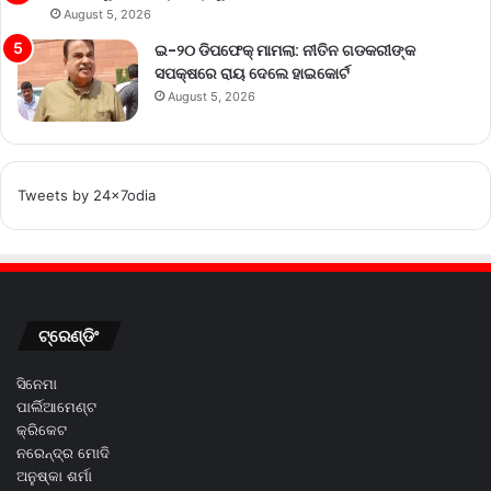
August 5, 2026
ଇ-୨୦ ଡିପଫେକ୍ ମାମଲା: ନୀତିନ ଗଡକରୀଙ୍କ
ସପକ୍ଷରେ ରାୟ ଦେଲେ ହାଇକୋର୍ଟ
August 5, 2026
Tweets by 24x7odia
ଟ୍ରେଣ୍ଡିଂ
ସିନେମା
ପାର୍ଲିଆମେଣ୍ଟ
କ୍ରିକେଟ
ନରେନ୍ଦ୍ର ମୋଦି
ଅନୁଷ୍କା ଶର୍ମା