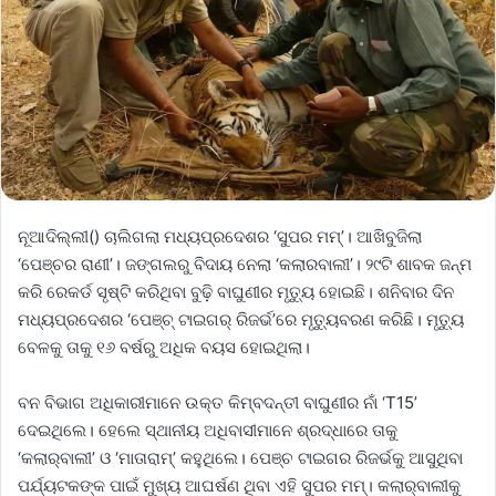
ନୂଆଦିଲ୍ଲୀ() ଚାଲିଗଲା ମଧ୍ୟପ୍ରଦେଶର ‘ସୁପର ମମ୍‌’। ଆଖିବୁଜିଲା
‘ପେଞ୍ଚର ରାଣୀ’। ଜଙ୍ଗଲରୁ ବିଦାୟ ନେଲା ‘କଲାରବାଲୀ’। ୨୯ଟି ଶାବକ ଜନ୍ମ
କରି ରେକର୍ଡ ସୃଷ୍ଟି କରିଥିବା ବୁଢ଼ି ବାଘୁଣୀର ମୃତ୍ୟୁ ହୋଇଛି। ଶନିବାର ଦିନ
ମଧ୍ୟପ୍ରଦେଶର ‘ପେଞ୍ଚ୍‌ ଟାଇଗର୍‌ ରିଜର୍ଭ’ରେ ମୃତ୍ୟୁବରଣ କରିଛି। ମୃତ୍ୟୁ
ବେଳକୁ ତାକୁ ୧୬ ବର୍ଷରୁ ଅଧିକ ବୟସ ହୋଇଥିଲା।
ବନ ବିଭାଗ ଅଧିକାରୀମାନେ ଉକ୍ତ କିମ୍ବଦନ୍ତୀ ବାଘୁଣୀର ନାଁ ‘T15’
ଦେଇଥିଲେ। ହେଲେ ସ୍ଥାନୀୟ ଅଧିବାସୀମାନେ ଶ୍ରଦ୍ଧାରେ ତାକୁ
‘କଲାର୍‌ବାଲୀ’ ଓ ‘ମାତାରାମ୍‌’ କହୁଥିଲେ। ପେଞ୍ଚ ଟାଇଗର ରିଜର୍ଭକୁ ଆସୁଥିବା
ପର୍ଯ୍ୟଟକଙ୍କ ପାଇଁ ମୁଖ୍ୟ ଆଘର୍ଷଣ ଥିବା ଏହି ସୁପର ମମ୍‌। କଲାର୍‌ବାଲୀକୁ