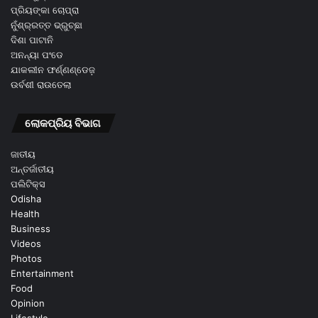
ପ୍ରିୟଙ୍କା ଚୋପ୍ରା
ନୁଁଶ୍ର୍ରତ୍ତ ଭ୍ରୁଚ୍ଛା
ଦିଶା ପାଟାନି
ଅନନ୍ୟା ପଂଡେ
ଯାକଲୀନ ଫର୍ଣ୍ଣଣ୍ଡେଜ଼
ଉର୍ବଶୀ ରାଉତେଲା
ଲୋକପ୍ରିୟ ବିଭାଗ
ଜାତୀୟ
ଅନ୍ତର୍ଜାତୀୟ
ପଲିଟିକ୍ସ
Odisha
Health
Business
Videos
Photos
Entertainment
Food
Opinion