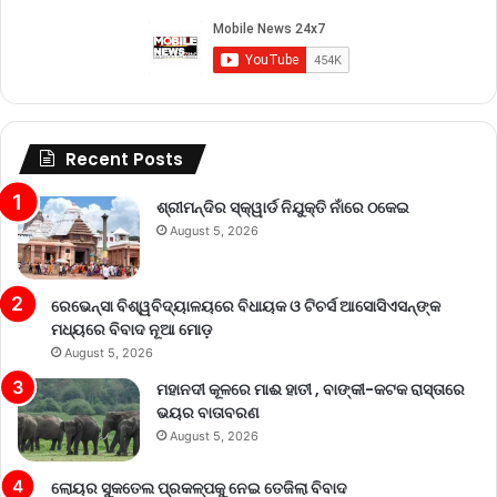
Recent Posts
ଶ୍ରୀମନ୍ଦିର ସ୍କ୍ୱାର୍ଡ ନିଯୁକ୍ତି ନାଁରେ ଠକେଇ
August 5, 2026
ରେଭେନ୍ସା ବିଶ୍ୱବିଦ୍ୟାଳୟରେ ବିଧାୟକ ଓ ଟିଚର୍ସ ଆସୋସିଏସନ୍‌ଙ୍କ
ମଧ୍ୟରେ ବିବାଦ ନୂଆ ମୋଡ଼
August 5, 2026
ମହାନଦୀ କୂଳରେ ମାଈ ହାତୀ , ବାଙ୍କୀ-କଟକ ରାସ୍ତାରେ
ଭୟର ବାତାବରଣ
August 5, 2026
ଲୋୟର ସୁକତେଲ ପ୍ରକଳ୍ପକୁ ନେଇ ତେଜିଲା ବିବାଦ