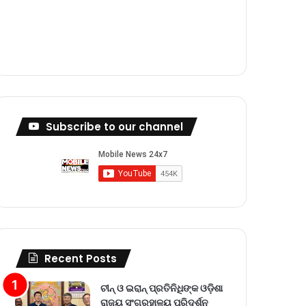
m
Subscribe to our channel
Recent Posts
ଚୀନ୍ ଓ ଇରାନ୍ ପ୍ରତିନିଧିଙ୍କ ଓଡ଼ିଶା
ରାଜ୍ୟ ସଂଗ୍ରହାଳୟ ପରିଦର୍ଶନ