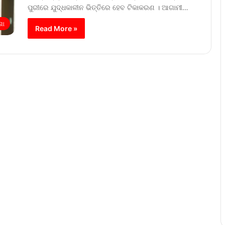
ପୁରୀରେ ଯୁଦ୍ଧକାଳୀନ ଭିତ୍ତିରେ ହେବ ଟିକାକରଣ । ଆଗାମୀ…
ଶା
Read More »