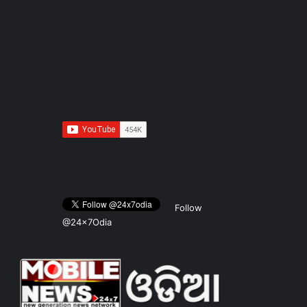
Follow
@24x7Odia