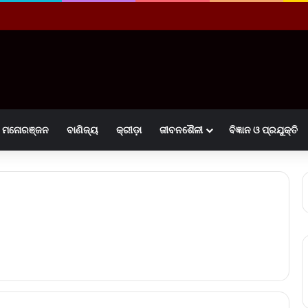
ମନୋରଞ୍ଜନ
ବାଣିଜ୍ୟ
କ୍ରୀଡ଼ା
ଜୀବନଶୈଳୀ
ବିଜ୍ଞାନ ଓ ପ୍ରଯୁକ୍ତି