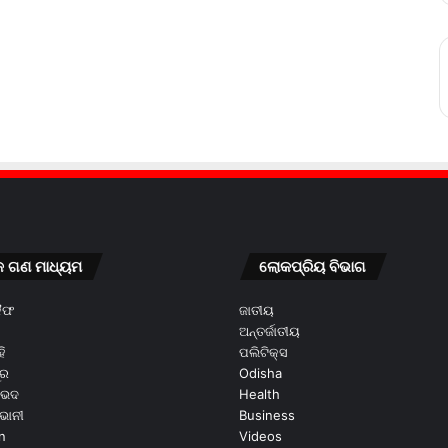
କ ଗଣ ମାଧ୍ୟମ
ଲୋକପ୍ରିୟ ବିଭାଗ
କୈଫ
ଜାତୀୟ
ଅନ୍ତର୍ଜାତୀୟ
ି
ପଲିଟିକ୍ସ
ୂର
Odisha
ଭେଦ
Health
ଭାନୀ
Business
n
Videos