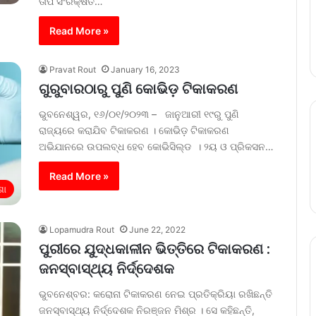
ତାପ ସଂରକ୍ଷିତ…
Read More »
Pravat Rout
January 16, 2023
ଗୁରୁବାରଠାରୁ ପୁଣି କୋଭିଡ଼ ଟିକାକରଣ
ଭୁବନେଶ୍ୱର, ୧୬/୦୧/୨୦୨୩ – ଜାନୁଆରୀ ୧୯ରୁ ପୁଣି
ରାଜ୍ୟରେ କରାଯିବ ଟିକାକରଣ । କୋଭିଡ଼ ଟିକାକରଣ
ଅଭିଯାନରେ ଉପଲବ୍ଧ ହେବ କୋଭିସିଲ୍ଡ । ୨ୟ ଓ ପ୍ରିକସନ…
Read More »
ଶା
Lopamudra Rout
June 22, 2022
ପୁରୀରେ ଯୁଦ୍ଧକାଳୀନ ଭିତ୍ତିରେ ଟିକାକରଣ :
ଜନସ୍ବାସ୍ଥ୍ୟ ନିର୍ଦ୍ଦେଶକ
ଭୁବନେଶ୍ବର: କରୋନା ଟିକାକରଣ ନେଇ ପ୍ରତିକ୍ରିୟା ରଖିଛନ୍ତି
ଜନସ୍ବାସ୍ଥ୍ୟ ନିର୍ଦ୍ଦେଶକ ନିରଞ୍ଜନ ମିଶ୍ର । ସେ କହିଛନ୍ତି,