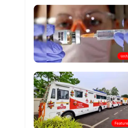
ଜାତ
Featur