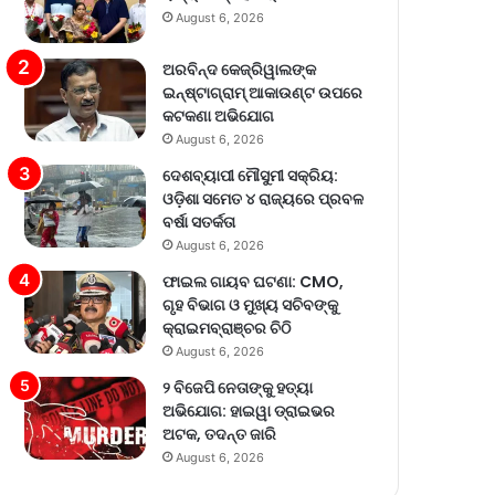
August 6, 2026
ଅରବିନ୍ଦ କେଜ୍ରିୱାଲଙ୍କ
ଇନ୍‌ଷ୍ଟାଗ୍ରାମ୍ ଆକାଉଣ୍ଟ ଉପରେ
କଟକଣା ଅଭିଯୋଗ
August 6, 2026
ଦେଶବ୍ୟାପୀ ମୌସୁମୀ ସକ୍ରିୟ:
ଓଡ଼ିଶା ସମେତ ୪ ରାଜ୍ୟରେ ପ୍ରବଳ
ବର୍ଷା ସତର୍କତା
August 6, 2026
ଫାଇଲ ଗାୟବ ଘଟଣା: CMO,
ଗୃହ ବିଭାଗ ଓ ମୁଖ୍ୟ ସଚିବଙ୍କୁ
କ୍ରାଇମବ୍ରାଞ୍ଚର ଚିଠି
August 6, 2026
୨ ବିଜେପି ନେତାଙ୍କୁ ହତ୍ୟା
ଅଭିଯୋଗ: ହାଇୱା ଡ୍ରାଇଭର
ଅଟକ, ତଦନ୍ତ ଜାରି
August 6, 2026