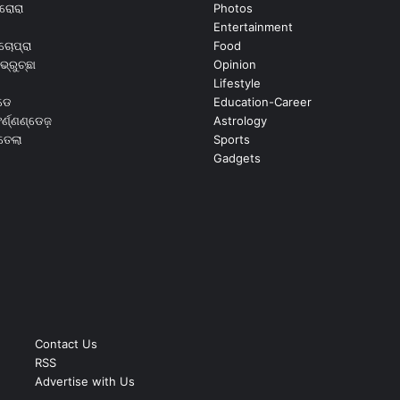
ରୋରା
Photos
Entertainment
ଚୋପ୍ରା
Food
ଭ୍ରୁଚ୍ଛା
Opinion
Lifestyle
ଡେ
Education-Career
୍ଣ୍ଣଣ୍ଡେଜ଼
Astrology
ଉତେଲା
Sports
Gadgets
Contact Us
RSS
Advertise with Us