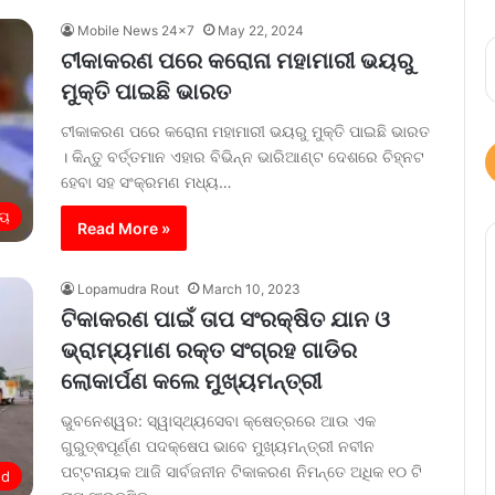
Mobile News 24x7
May 22, 2024
ଟୀକାକରଣ ପରେ କରୋନା ମହାମାରୀ ଭୟରୁ
ମୁକ୍ତି ପାଇଛି ଭାରତ
ଟୀକାକରଣ ପରେ କରୋନା ମହାମାରୀ ଭୟରୁ ମୁକ୍ତି ପାଇଛି ଭାରତ
। କିନ୍ତୁ ବର୍ତ୍ତମାନ ଏହାର ବିଭିନ୍ନ ଭାରିଆଣ୍ଟ ଦେଶରେ ଚିହ୍ନଟ
ହେବା ସହ ସଂକ୍ରମଣ ମଧ୍ୟ…
ୀୟ
Read More »
Lopamudra Rout
March 10, 2023
ଟିକାକରଣ ପାଇଁ ତାପ ସଂରକ୍ଷିତ ଯାନ ଓ
ଭ୍ରାମ୍ୟମାଣ ରକ୍ତ ସଂଗ୍ରହ ଗାଡିର
ଲୋକାର୍ପଣ କଲେ ମୁଖ୍ୟମନ୍ତ୍ରୀ
ଭୁବନେଶ୍ୱର: ସ୍ୱାସ୍ଥ୍ୟସେବା କ୍ଷେତ୍ରରେ ଆଉ ଏକ
ଗୁରୁତ୍ଵପୂର୍ଣ୍ଣ ପଦକ୍ଷେପ ଭାବେ ମୁଖ୍ୟମନ୍ତ୍ରୀ ନବୀନ
ପଟ୍ଟନାୟକ ଆଜି ସାର୍ବଜନୀନ ଟିକାକରଣ ନିମନ୍ତେ ଅଧିକ ୧୦ ଟି
ed