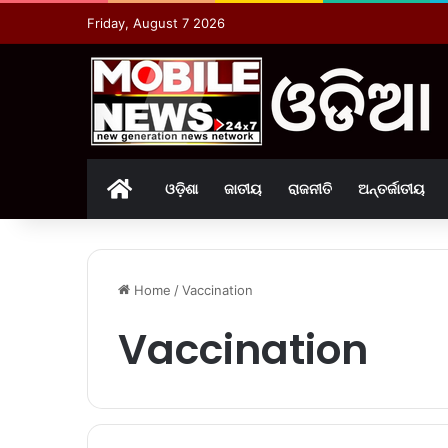
Friday, August 7 2026
Home
ଓଡ଼ିଶା
ଜାତୀୟ
ରାଜନୀତି
ଅନ୍ତର୍ଜାତୀୟ
Home
/
Vaccination
Vaccination