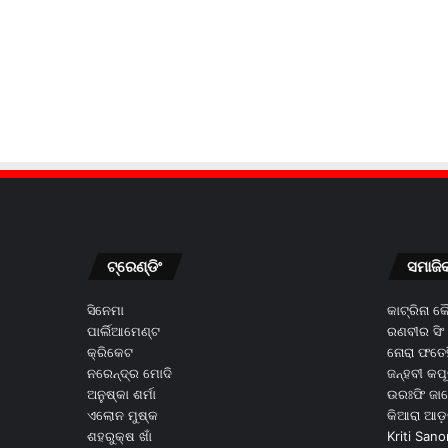
ଟ୍ରେଣ୍ଡିଂ
ସମାଜି
ସିନେମା
କାଟ୍ରିନା 
ପାର୍ଲିଆମେଣ୍ଟ
ରଣବୀର ସିଂ
କ୍ରିକେଟ
ନୋରା ଫତେହ
ନରେନ୍ଦ୍ର ମୋଦି
ଜନ୍ହବୀ କପ
ଅନୁଷ୍କା ଶର୍ମା
ଉରଃଫି ଜା
ଏଲୋନ ମୁଷ୍କ
କିଆରା ଆଡ଼
ଶହରୁକ୍ଷ ଖାଁ
Kriti Sano