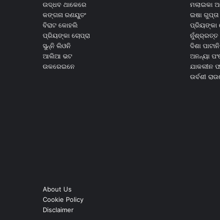
ଉଦ୍ଧବ ଥାକେରେ
ମଲାଇକା ଅ
କଙ୍ଗନା ରଣୟୁତଂ
ଇଷା ଗୁପ୍ତା
ବିରାଟ କୋହଲି
ପ୍ରିୟଙ୍କା 
ପ୍ରିୟଙ୍କା ଚୋପ୍ରା
ନୁଁଶ୍ର୍ରତ୍ତ 
ସୁନ୍ନି ଲିଓନି
ଦିଶା ପାଟାନି
ଆଲିଆ ଭଟ
ଅନନ୍ୟା ପଂ
ଉକରେଇନେ
ଯାକଲୀନ ଫର
ଉର୍ବଶୀ ରା
About Us
Cookie Policy
Disclaimer