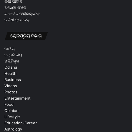
ଦିଶା ପାଟାନି
ଅନନ୍ୟା ପଂଡେ
ଯାକଲୀନ ଫର୍ଣ୍ଣଣ୍ଡେଜ଼
ଉର୍ବଶୀ ରାଉତେଲା
ଲୋକପ୍ରିୟ ବିଭାଗ
ଜାତୀୟ
ଅନ୍ତର୍ଜାତୀୟ
ପଲିଟିକ୍ସ
Odisha
Health
Business
Videos
Photos
Entertainment
Food
Opinion
Lifestyle
Education-Career
Astrology