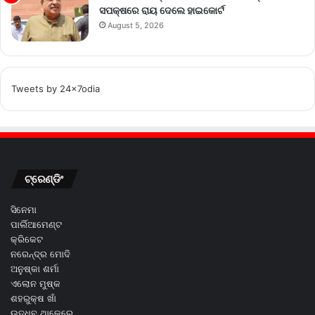
ସପକ୍ଷରେ ରାୟ ଦେଲେ ହାଇକୋର୍ଟ
August 5, 2026
Tweets by 24x7odia
ଟ୍ରେଣ୍ଡିଂ
ସିନେମା
ପାର୍ଲିଆମେଣ୍ଟ
କ୍ରିକେଟ
ନରେନ୍ଦ୍ର ମୋଦି
ଅନୁଷ୍କା ଶର୍ମା
ଏଲୋନ ମୁଷ୍କ
ଶହରୁକ୍ଷ ଖାଁ
ଉଦ୍ଧବ ଥାକେରେ