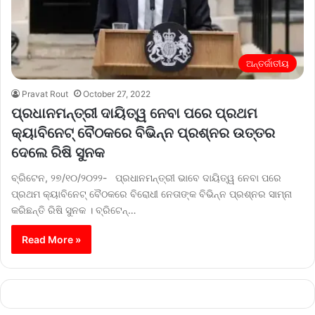
ଅନ୍ତର୍ଜାତୀୟ
Pravat Rout
October 27, 2022
ପ୍ରଧାନମନ୍ତ୍ରୀ ଦାୟିତ୍ୱ ନେବା ପରେ ପ୍ରଥମ
କ୍ୟାବିନେଟ୍ ବୈଠକରେ ବିଭିନ୍ନ ପ୍ରଶ୍ନର ଉତ୍ତର
ଦେଲେ ରିଷି ସୁନକ
ବ୍ରିଟେନ, ୨୭/୧୦/୨୦୨୨- ପ୍ରଧାନମନ୍ତ୍ରୀ ଭାବେ ଦାୟିତ୍ୱ ନେବା ପରେ
ପ୍ରଥମ କ୍ୟାବିନେଟ୍ ବୈଠକରେ ବିରୋଧୀ ନେତାଙ୍କ ବିଭିନ୍ନ ପ୍ରଶ୍ନର ସାମ୍ନା
କରିଛନ୍ତି ରିଷି ସୁନକ । ବ୍ରିଟେନ୍…
Read More »