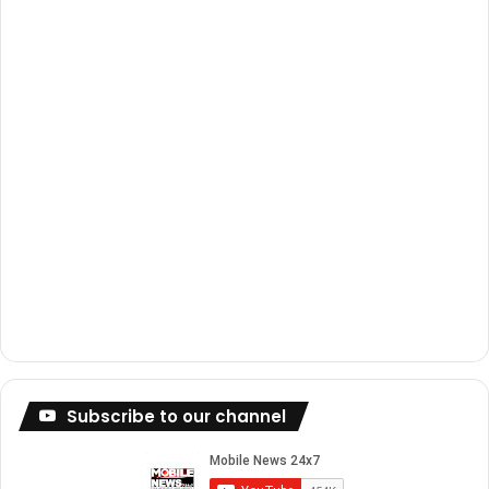
k
a
m
Subscribe to our channel