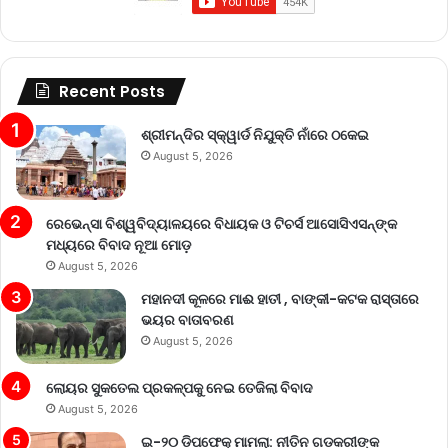
Recent Posts
ଶ୍ରୀମନ୍ଦିର ସ୍କ୍ୱାର୍ଡ ନିଯୁକ୍ତି ନାଁରେ ଠକେଇ
August 5, 2026
ରେଭେନ୍ସା ବିଶ୍ୱବିଦ୍ୟାଳୟରେ ବିଧାୟକ ଓ ଟିଚର୍ସ ଆସୋସିଏସନ୍‌ଙ୍କ
ମଧ୍ୟରେ ବିବାଦ ନୂଆ ମୋଡ଼
August 5, 2026
ମହାନଦୀ କୂଳରେ ମାଈ ହାତୀ , ବାଙ୍କୀ-କଟକ ରାସ୍ତାରେ
ଭୟର ବାତାବରଣ
August 5, 2026
ଲୋୟର ସୁକତେଲ ପ୍ରକଳ୍ପକୁ ନେଇ ତେଜିଲା ବିବାଦ
August 5, 2026
ଇ-୨୦ ଡିପଫେକ୍ ମାମଲା: ନୀତିନ ଗଡକରୀଙ୍କ