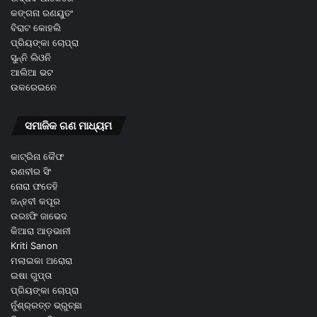
କଙ୍ଗନା ରଣୟୁତଂ
ବିରାଟ କୋହଲି
ପ୍ରିୟଙ୍କା ଚୋପ୍ରା
ସୁନ୍ନି ଲିଓନି
ଆଲିଆ ଭଟ
ଉକରେଇନେ
ସମାଜିକ ଗଣ ମାଧ୍ୟମ
କାଟ୍ରିନା କୈଫ
ରଣବୀର ସିଂ
ନୋରା ଫତେହି
ଜନ୍ହବୀ କପୂର
ଉରଃଫି ଜାଭେଦ
କିଆରା ଆଡ଼ଭାନୀ
Kriti Sanon
ମଲାଇକା ଅରୋରା
ଇଷା ଗୁପ୍ତା
ପ୍ରିୟଙ୍କା ଚୋପ୍ରା
ନୁଁଶ୍ର୍ରତ୍ତ ଭ୍ରୁଚ୍ଛା