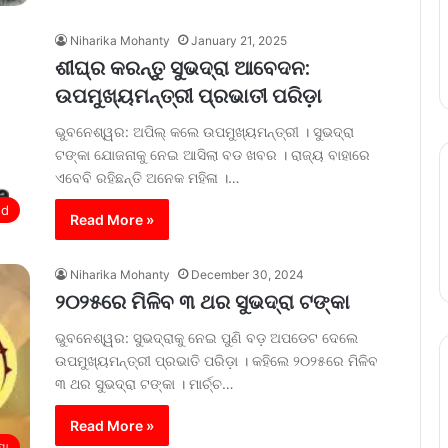
Niharika Mohanty
January 21, 2025
ଶୀଘ୍ର କରନ୍ତୁ ସୁଭଦ୍ରା ଆବେଦନ:
ଉପମୁଖ୍ୟମନ୍ତ୍ରୀ ପ୍ରଭାତୀ ପରିଡ଼ା
ଭୁବନେଶ୍ୱର: ଅପିଲ୍ କଲେ ଉପମୁଖ୍ୟମନ୍ତ୍ରୀ । ସୁଭଦ୍ରା
ଟଙ୍କା ଯୋଜନାକୁ ନେଇ ଆସିଲା ବଡ ଖବର । ରାଜ୍ୟ ବାହାରେ
ଏବେବି ରହିଛନ୍ତି ଅନେକ ମହିଳା ।…
ed
Read More »
Niharika Mohanty
December 30, 2024
୨୦୨୫ରେ ମିଳିବ ୩ ଥର ସୁଭଦ୍ରା ଟଙ୍କା
ଭୁବନେଶ୍ୱର: ସୁଭଦ୍ରାକୁ ନେଇ ପୁଣି ବଡ଼ ଅପଡେଟ ଦେଲେ
ଉପମୁଖ୍ୟମନ୍ତ୍ରୀ ପ୍ରଭାତି ପରିଡ଼ା । କହିଲେ ୨୦୨୫ରେ ମିଳିବ
୩ ଥର ସୁଭଦ୍ରା ଟଙ୍କା । ମାର୍ଚ୍ଚ…
Read More »
ଶା