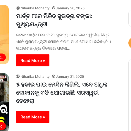
Niharika Mohanty
January 26, 2025
ମାର୍ଚ୍ଚ ୮ରେ ମିଳିବ ସୁଭଦ୍ରା ଟଙ୍କା:
ମୁଖ୍ୟମନ୍ତ୍ରୀ
କଟକ: ମାର୍ଚ୍ଚ ୮ରେ ମିଳିବ ସୁଭଦ୍ରା ଯୋଜନାର ଦ୍ୱିତୀୟ କିସ୍ତି ।
ଏନେି ମୁଖ୍ୟମନ୍ତ୍ରୀ ମୋହନ ଚରଣ ମାଝୀ ଘୋଷଣା କରିଛନ୍ତି ।
ସାଧାରଣତନ୍ତ୍ର ଦିବସରେ ପତାକା…
ଶା
Read More »
Niharika Mohanty
January 21, 2025
୫ ହଜାର ପାଇ ମେସିନ କିଣିଲି, ଏବେ ଅଧିକ
ଦୋକାନକୁ ବଡି ଯୋଗାଉଛି: ସରସ୍ୱତୀ
ବେହେରା
Read More »
ed