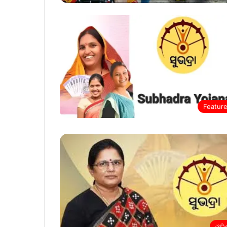
Featur
ଓଡ଼ି