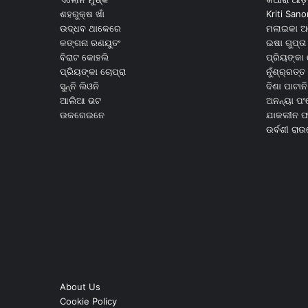
ଶହରୁକ୍ଷ ଖାଁ
Kriti Sano
ଉଦ୍ଧବ ଥାକେରେ
ମଲାଇକା ଅ
କଙ୍ଗନା ରଣୟୁତଂ
ଇଷା ଗୁପ୍ତା
ବିରାଟ କୋହଲି
ପ୍ରିୟଙ୍କା 
ପ୍ରିୟଙ୍କା ଚୋପ୍ରା
ନୁଁଶ୍ର୍ରତ୍ତ 
ସୁନ୍ନି ଲିଓନି
ଦିଶା ପାଟାନି
ଆଲିଆ ଭଟ
ଅନନ୍ୟା ପଂ
ଉକରେଇନେ
ଯାକଲୀନ ଫର
ଉର୍ବଶୀ ରା
About Us
Cookie Policy