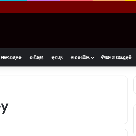
ମନୋରଞ୍ଜନ
ବାଣିଜ୍ୟ
କ୍ରୀଡ଼ା
ଜୀବନଶୈଳୀ
ବିଜ୍ଞାନ ଓ ପ୍ରଯୁକ୍ତି
ey