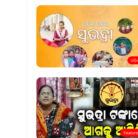
ଓଡ଼ି
Featur