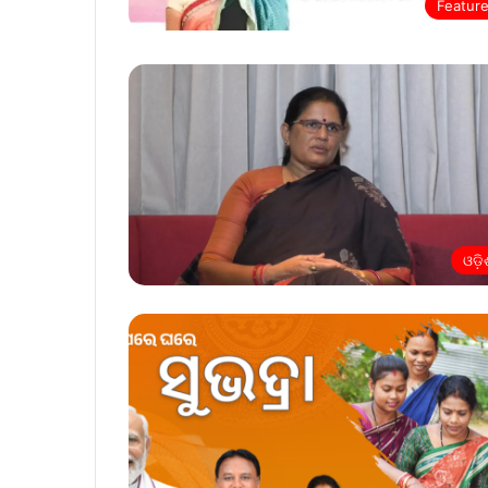
Featur
ଓଡ଼ି