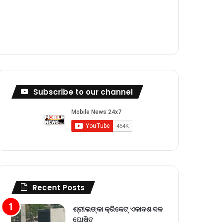
m
Subscribe to our channel
Recent Posts
ଶ୍ରୀଲଙ୍କା କ୍ରିକେଟ୍‌ ଏକାଦଶ ଦଳ
ଘୋଷିତ