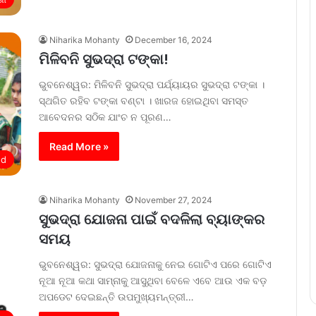
Niharika Mohanty
December 16, 2024
ମିଳିବନି ସୁଭଦ୍ରା ଟଙ୍କା!
ଭୁବନେଶ୍ୱର: ମିଳିବନି ସୁଭଦ୍ରା ପର୍ଯ୍ୟାୟର ସୁଭଦ୍ରା ଟଙ୍କା ।
ସ୍ଥଗିତ ରହିବ ଟଙ୍କା ବଣ୍ଟା । ଖାରଜ ହୋଇଥିବା ସମସ୍ତ
ଆବେଦନର ସଠିକ ଯାଂଚ ନ ପୂରଣ…
Read More »
ed
Niharika Mohanty
November 27, 2024
ସୁଭଦ୍ରା ଯୋଜନା ପାଇଁ ବଦଳିଲା ବ୍ୟାଙ୍କର
ସମୟ
ଭୁବନେଶ୍ୱର: ସୁଭଦ୍ରା ଯୋଜନାକୁ ନେଇ ଗୋଟିଏ ପରେ ଗୋଟିଏ
ନୂଆ ନୂଆ କଥା ସାମ୍ନାକୁ ଆସୁଥିବା ବେଳେ ଏବେ ଆଉ ଏକ ବଡ଼
ଅପଡେଟ ଦେଇଛନ୍ତି ଉପମୁଖ୍ୟମନ୍ତ୍ରୀ…