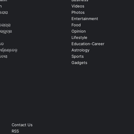
n
Videos
ରୋରା
Photos
Entertainment
ଚୋପ୍ରା
Food
ଭ୍ରୁଚ୍ଛା
Opinion
Lifestyle
ଡେ
Education-Career
୍ଣ୍ଣଣ୍ଡେଜ଼
Astrology
ଉତେଲା
Sports
Gadgets
Contact Us
RSS