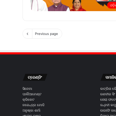
ଓଡ଼ି
Previous page
ଟ୍ରେଣ୍ଡିଂ
ସମାଜି
ସିନେମା
କାଟ୍ରିନା 
ପାର୍ଲିଆମେଣ୍ଟ
ରଣବୀର ସିଂ
କ୍ରିକେଟ
ନୋରା ଫତେହ
ନରେନ୍ଦ୍ର ମୋଦି
ଜନ୍ହବୀ କପ
ଅନୁଷ୍କା ଶର୍ମା
ଉରଃଫି ଜା
ଏଲୋନ ମୁଷ୍କ
କିଆରା ଆଡ଼