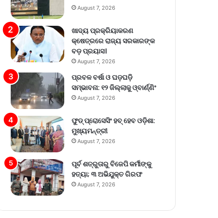
August 7, 2026
ଖାଦ୍ୟ ପ୍ରକ୍ରିୟାକରଣ
କ୍ଷେତ୍ରରେ ରାଜ୍ୟ ସରକାରଙ୍କ
ବଡ଼ ପ୍ରୟାସ।
August 7, 2026
ପ୍ରବଳ ବର୍ଷା ଓ ଘଡ଼ଘଡ଼ି
ସମ୍ଭାବନା: ୧୨ ଜିଲ୍ଲାକୁ ଓ୍ବାର୍ଣ୍ଣିଂ
August 7, 2026
ଫୁଡ୍ ପ୍ରୋସେସିଂ ହବ୍ ହେବ ଓଡ଼ିଶା:
ମୁଖ୍ୟମନ୍ତ୍ରୀ
August 7, 2026
ପୂର୍ବ ଶତ୍ରୁତାରୁ ବିଜେପି କର୍ମୀଙ୍କୁ
ହତ୍ୟା; ୩ ଅଭିଯୁକ୍ତ ଗିରଫ
August 7, 2026