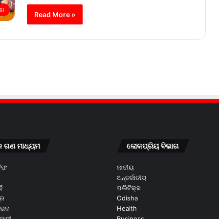
ଶା
Read More »
କ ଗଣ ମାଧ୍ୟମ
ଲୋକପ୍ରିୟ ବିଭାଗ
କୈଫ
ଜାତୀୟ
ଅନ୍ତର୍ଜାତୀୟ
ି
ପଲିଟିକ୍ସ
ୂର
Odisha
ଭେଦ
Health
ଭାନୀ
Business