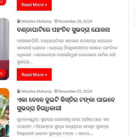
ed
Read More »
Niharika Mohanty
November 26, 2024
ବଣ୍ଡାଘାଟିରେ ପହଂଚିବ ସୁଭଦ୍ରା ଯୋଜନା
ମାଲକାନଗିରି: ବଣ୍ଡାଘାଟିରେ ସରକାର ଉପଲବ୍ଧ କରାଇବେ
ସରକାରୀ ଯୋଜନା । ଯୋଗ୍ୟ ହିତାଧିକାରୀଙ୍କ ପାଖରେ ପହଂଚିବେ
ଅଧିକାରୀ । ସରକାରଙ୍କ ଲୋକାଭିମୁଖୀ ଯୋଜନାରେ ସାମିଲ କରି
ସୁଭଦ୍ରା…
ଶା
Read More »
Niharika Mohanty
November 25, 2024
ଏକା ବେଳେ ଦୁଇଟି କିସ୍ତିର ଟଙ୍କା ପାଇବେ
ସୁଭଦ୍ରା ହିତାଧିକାରୀ
ଭୁବନେଶ୍ୱର: ସୁଭଦ୍ରା ଯୋଜନାକୁ ନେଇ ଆସିଲା ଆଉ ଏକ
ଅପଡେଟ । ଡିସେମ୍ବର ସୁଦ୍ଧା ରାଜ୍ୟରର ସମସ୍ତ ସୁଭଦ୍ରା
ହିତାଧିକାରୀ ପାଇବେ ସୁଭଦ୍ରା ଟଙ୍କା । ଏନେଇ…