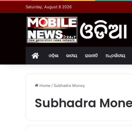
Saturday, August 8 2026
Home
ଓଡ଼ିଶା
ଜାତୀୟ
ରାଜନୀତି
ଅନ୍ତର୍ଜାତୀୟ
Home
/
Subhadra Money
Subhadra Mon