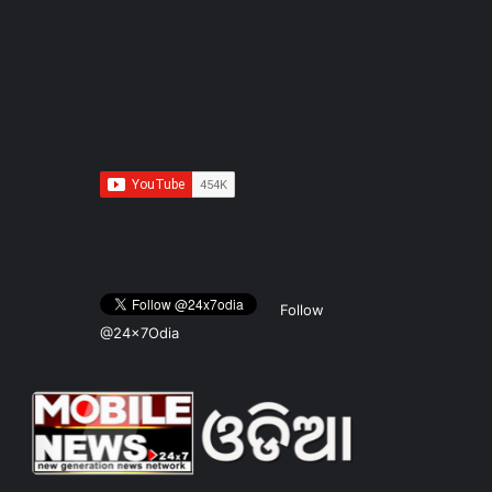
Follow
@24x7Odia