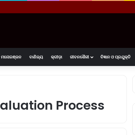
ମନୋରଞ୍ଜନ
ବାଣିଜ୍ୟ
କ୍ରୀଡ଼ା
ଜୀବନଶୈଳୀ
ବିଜ୍ଞାନ ଓ ପ୍ରଯୁକ୍ତି
valuation Process