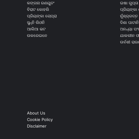
କଙ୍ଗନା ରଣୟୁତଂ
ଇଷା ଗୁପ୍ତା
ବିରାଟ କୋହଲି
ପ୍ରିୟଙ୍କା 
ପ୍ରିୟଙ୍କା ଚୋପ୍ରା
ନୁଁଶ୍ର୍ରତ୍ତ 
ସୁନ୍ନି ଲିଓନି
ଦିଶା ପାଟାନି
ଆଲିଆ ଭଟ
ଅନନ୍ୟା ପଂ
ଉକରେଇନେ
ଯାକଲୀନ ଫର
ଉର୍ବଶୀ ରା
About Us
Cookie Policy
Disclaimer