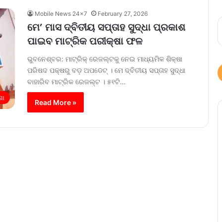
Mobile News 24x7
February 27, 2026
ମେ’ ମାସ ଦ୍ବିତୀୟ ସପ୍ତାହ ସୁଦ୍ଧା ପ୍ରକାଶ
ପାଇବ ମାଟ୍ରିକ ପରୀକ୍ଷା ଫଳ
ଭୁବନେଶ୍ବର: ମାଟ୍ରିକ୍ ରେଜଲ୍ଟକୁ ନେଇ ମାଧ୍ୟମିକ ଶିକ୍ଷା
ପରିଷଦ ପକ୍ଷରୁ ବଡ଼ ଅପଡେଟ୍ । ମେ ଦ୍ବିତୀୟ ସପ୍ତାହ ସୁଦ୍ଧା
ବାହାରିବ ମାଟ୍ରିକ ରେଜଲ୍ଟ । ୫୧ଟି…
ଶା
Read More »