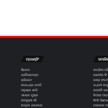
ଟ୍ରେଣ୍ଡିଂ
ସମାଜି
ସିନେମା
କାଟ୍ରିନା 
ପାର୍ଲିଆମେଣ୍ଟ
ରଣବୀର ସିଂ
କ୍ରିକେଟ
ନୋରା ଫତେହ
ନରେନ୍ଦ୍ର ମୋଦି
ଜନ୍ହବୀ କପ
ଅନୁଷ୍କା ଶର୍ମା
ଉରଃଫି ଜା
ଏଲୋନ ମୁଷ୍କ
କିଆରା ଆଡ଼
ଶହରୁକ୍ଷ ଖାଁ
Kriti Sano
ଉଦ୍ଧବ ଥାକେରେ
ମଲାଇକା ଅ