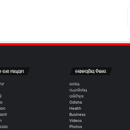
କ ଗଣ ମାଧ୍ୟମ
ଲୋକପ୍ରିୟ ବିଭାଗ
କୈଫ
ଜାତୀୟ
ଅନ୍ତର୍ଜାତୀୟ
ି
ପଲିଟିକ୍ସ
ୂର
Odisha
ଭେଦ
Health
ଭାନୀ
Business
n
Videos
ରୋରା
Photos