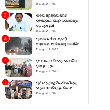
August 7, 2026
ଖାଦ୍ୟ ପ୍ରକ୍ରିୟାକରଣ
କ୍ଷେତ୍ରରେ ରାଜ୍ୟ ସରକାରଙ୍କ
ବଡ଼ ପ୍ରୟାସ।
August 7, 2026
ପ୍ରବଳ ବର୍ଷା ଓ ଘଡ଼ଘଡ଼ି
ସମ୍ଭାବନା: ୧୨ ଜିଲ୍ଲାକୁ ଓ୍ବାର୍ଣ୍ଣିଂ
August 7, 2026
ଫୁଡ୍ ପ୍ରୋସେସିଂ ହବ୍ ହେବ ଓଡ଼ିଶା:
ମୁଖ୍ୟମନ୍ତ୍ରୀ
August 7, 2026
ପୂର୍ବ ଶତ୍ରୁତାରୁ ବିଜେପି କର୍ମୀଙ୍କୁ
ହତ୍ୟା; ୩ ଅଭିଯୁକ୍ତ ଗିରଫ
August 7, 2026