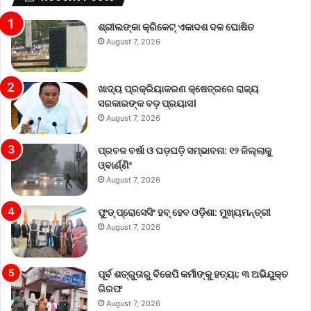
ଶ୍ରୀଲଙ୍କା କ୍ରିକେଟ୍‌ ଏକାଦଶ ଦଳ ଘୋଷିତ
August 7, 2026
ଖାଦ୍ୟ ପ୍ରକ୍ରିୟାକରଣ କ୍ଷେତ୍ରରେ ରାଜ୍ୟ
ସରକାରଙ୍କ ବଡ଼ ପ୍ରୟାସ।
August 7, 2026
ପ୍ରବଳ ବର୍ଷା ଓ ଘଡ଼ଘଡ଼ି ସମ୍ଭାବନା: ୧୨ ଜିଲ୍ଲାକୁ
ଓ୍ବାର୍ଣ୍ଣିଂ
August 7, 2026
ଫୁଡ୍ ପ୍ରୋସେସିଂ ହବ୍ ହେବ ଓଡ଼ିଶା: ମୁଖ୍ୟମନ୍ତ୍ରୀ
August 7, 2026
ପୂର୍ବ ଶତ୍ରୁତାରୁ ବିଜେପି କର୍ମୀଙ୍କୁ ହତ୍ୟା; ୩ ଅଭିଯୁକ୍ତ
ଗିରଫ
August 7, 2026