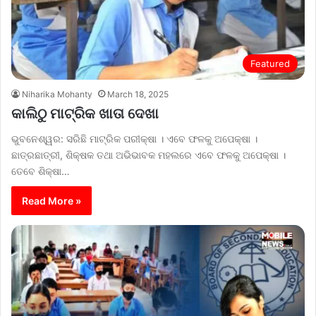
Featured
Niharika Mohanty
March 18, 2025
କାଲିଠୁ ମାଟ୍ରିକ ଖାତା ଦେଖା
ଭୁବନେଶ୍ୱର: ସରିଛି ମାଟ୍ରିକ ପରୀକ୍ଷା । ଏବେ ଫଳକୁ ଅପେକ୍ଷା ।
ଛାତ୍ରଛାତ୍ରୀ, ଶିକ୍ଷକ ତଥା ଅଭିଭାବକ ମହଲରେ ଏବେ ଫଳକୁ ଅପେକ୍ଷା ।
ତେବେ ଶିକ୍ଷା…
Read More »