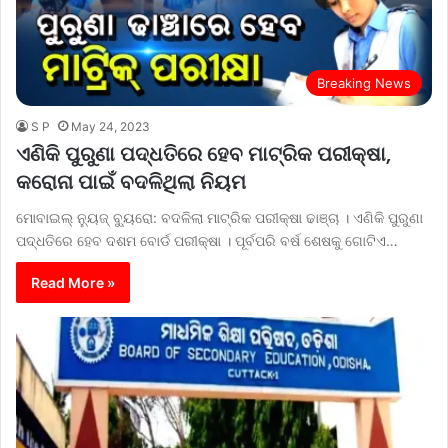
Breaking News
S P
May 24, 2023
ଏଣିକି ପୁରୁଣା ପଦ୍ଧତିରେ ହେବ ମାଟ୍ରିକ ପରୀକ୍ଷା,
କରୋନା ପାଇଁ ବଦଳିଥିଲା ନିୟମ
ମୋବାଇଲ୍‌ ନ୍ୟୁଜ୍‌ ବ୍ୟୁରୋ: ବଦଳିଲା ମାଟ୍ରିକ ପରୀକ୍ଷା ଢାଞ୍ଚା । ଏଣିକି ପୁରୁଣା
ପଦ୍ଧତିରେ ହେବ ଦଶମ ବୋର୍ଡ ପରୀକ୍ଷା । ପୂର୍ବପରି ବର୍ଷ ଶେଷକୁ ଗୋଟିଏ…
Read More »