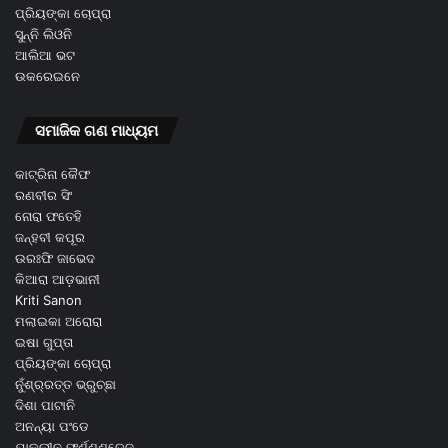
ପ୍ରିୟଙ୍କା ଚୋପ୍ରା
ସୁନ୍ନି ଲିଓନି
ଆଲିଆ ଭଟ
ଉକରେଇନେ
ସମାଜିକ ଗଣ ମାଧ୍ୟମ
କାଟ୍ରିନା କୈଫ
ରଣବୀର ସିଂ
ନୋରା ଫତେହି
ଜନ୍ହବୀ କପୂର
ଉରଃଫି ଜାଭେଦ
କିଆରା ଆଡ଼ଭାନୀ
Kriti Sanon
ମଲାଇକା ଅରୋରା
ଇଷା ଗୁପ୍ତା
ପ୍ରିୟଙ୍କା ଚୋପ୍ରା
ନୁଁଶ୍ର୍ରତ୍ତ ଭ୍ରୁଚ୍ଛା
ଦିଶା ପାଟାନି
ଅନନ୍ୟା ପଂଡେ
ଯାକଲୀନ ଫର୍ଣ୍ଣଣ୍ଡେଜ଼