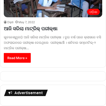
ଓଡ଼ିଶା
Dipti
May 7, 2022
ଆଜି ସରିଲା ମାଟ୍ରିକ୍ ପରୀକ୍ଷା
ଭୁବନେଶ୍ୱର() ଆଜି ସରିଲା ମାଟ୍ରିକ ପରୀକ୍ଷା । ଦୁଇ ବର୍ଷ ପରେ କ୍ଲାସରେ ବସି
ଅଫଲାଇନରେ ପରୀକ୍ଷା ଦେଉଥିଲେ ପରୀକ୍ଷାର୍ଥୀ । ଶନିବାର ସମ୍ମେଟିଭ୍-୨
ମାଟ୍ରିକ ପରୀକ୍ଷା…
Read More »
Advertisement