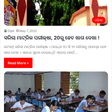
ଓଡ଼ିଶା
Dipti
May 7, 2022
ସରିଲା ମାଟ୍ରିକ ପରୀକ୍ଷା, 20ରୁ ହେବ ଖାତା ଦେଖା !
କଟକ() ସରିଲା ମାଟ୍ରିକ ପରୀକ୍ଷା । ଆସନ୍ତା ୨୦ କି ୨୧ ତାରିଖରୁ ଆରମ୍ଭ ହେଵ
ଖାତା ଦେଖା । ଏନେଇ ସୂଚନା ଦେଇଛନ୍ତି ଏନେଇ ଵୋର୍ଡ…
Read More »