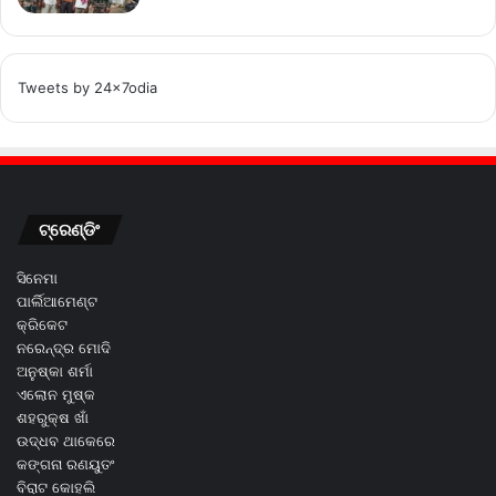
Tweets by 24x7odia
ଟ୍ରେଣ୍ଡିଂ
ସିନେମା
ପାର୍ଲିଆମେଣ୍ଟ
କ୍ରିକେଟ
ନରେନ୍ଦ୍ର ମୋଦି
ଅନୁଷ୍କା ଶର୍ମା
ଏଲୋନ ମୁଷ୍କ
ଶହରୁକ୍ଷ ଖାଁ
ଉଦ୍ଧବ ଥାକେରେ
କଙ୍ଗନା ରଣୟୁତଂ
ବିରାଟ କୋହଲି