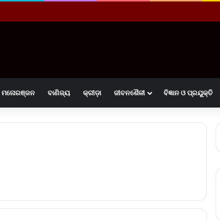
ମନୋରଞ୍ଜନ
ବାଣିଜ୍ୟ
କ୍ରୀଡ଼ା
ଜୀବନଶୈଳୀ
ବିଜ୍ଞାନ ଓ ପ୍ରଯୁକ୍ତି