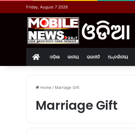
Friday, August 7 2026
Home
ଓଡ଼ିଶା
ଜାତୀୟ
ରାଜନୀତି
ଅନ୍ତର୍ଜାତୀୟ
Home
/
Marriage Gift
Marriage Gift