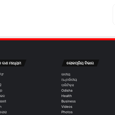
କ ଗଣ ମାଧ୍ୟମ
ଲୋକପ୍ରିୟ ବିଭାଗ
କୈଫ
ଜାତୀୟ
ଅନ୍ତର୍ଜାତୀୟ
ି
ପଲିଟିକ୍ସ
ୂର
Odisha
ଭେଦ
Health
ଭାନୀ
Business
n
Videos
ରୋରା
Photos