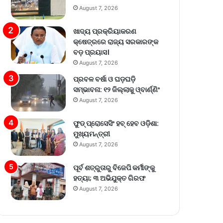
August 7, 2026
ଖାଦ୍ୟ ପ୍ରକ୍ରିୟାକରଣ
କ୍ଷେତ୍ରରେ ରାଜ୍ୟ ସରକାରଙ୍କ
ବଡ଼ ପ୍ରୟାସ।
August 7, 2026
ପ୍ରବଳ ବର୍ଷା ଓ ଘଡ଼ଘଡ଼ି
ସମ୍ଭାବନା: ୧୨ ଜିଲ୍ଲାକୁ ଓ୍ବାର୍ଣ୍ଣିଂ
August 7, 2026
ଫୁଡ୍ ପ୍ରୋସେସିଂ ହବ୍ ହେବ ଓଡ଼ିଶା:
ମୁଖ୍ୟମନ୍ତ୍ରୀ
August 7, 2026
ପୂର୍ବ ଶତ୍ରୁତାରୁ ବିଜେପି କର୍ମୀଙ୍କୁ
ହତ୍ୟା; ୩ ଅଭିଯୁକ୍ତ ଗିରଫ
August 7, 2026