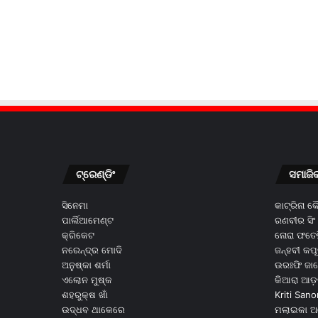
ଟ୍ରେଣ୍ଡିଂ
ସମାଜି
ସିନେମା
କାଟ୍ରିନା 
ପାର୍ଲିଆମେଣ୍ଟ
ରଣବୀର ସିଂ
କ୍ରିକେଟ
ନୋରା ଫତେହ
ନରେନ୍ଦ୍ର ମୋଦି
ଜନ୍ହବୀ କପ
ଅନୁଷ୍କା ଶର୍ମା
ଉରଃଫି ଜା
ଏଲୋନ ମୁଷ୍କ
କିଆରା ଆଡ଼
ଶହରୁକ୍ଷ ଖାଁ
Kriti Sano
ଉଦ୍ଧବ ଥାକେରେ
ମଲାଇକା ଅ