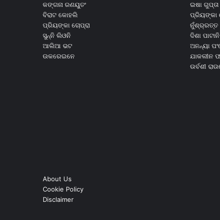
କଙ୍ଗନା ରଣୟୁତଂ
ଇଷା ଗୁପ୍ତା
ବିରାଟ କୋହଲି
ପ୍ରିୟଙ୍କା 
ପ୍ରିୟଙ୍କା ଚୋପ୍ରା
ନୁଁଶ୍ର୍ରତ୍ତ 
ସୁନ୍ନି ଲିଓନି
ଦିଶା ପାଟାନି
ଆଲିଆ ଭଟ
ଅନନ୍ୟା ପଂ
ଉକରେଇନେ
ଯାକଲୀନ ଫର
ଉର୍ବଶୀ ରା
About Us
Cookie Policy
Disclaimer