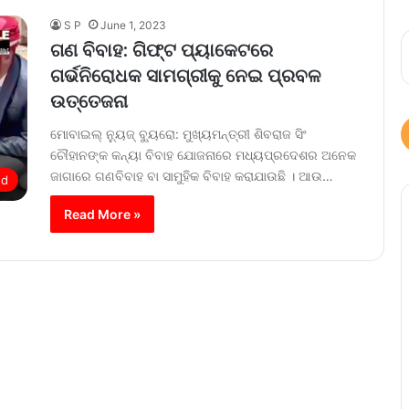
S P
June 1, 2023
ଗଣ ବିବାହ: ଗିଫ୍ଟ ପ୍ୟାକେଟରେ
ଗର୍ଭନିରୋଧକ ସାମଗ୍ରୀକୁ ନେଇ ପ୍ରବଳ
ଉତ୍ତେଜନା
ମୋବାଇଲ୍‌ ନ୍ୟୁଜ୍‌ ବ୍ୟୁରୋ: ମୁଖ୍ୟମନ୍ତ୍ରୀ ଶିବରାଜ ସିଂ
ଚୌହାନଙ୍କ କନ୍ୟା ବିବାହ ଯୋଜନାରେ ମଧ୍ୟପ୍ରଦେଶର ଅନେକ
ଜାଗାରେ ଗଣବିବାହ ବା ସାମୁହିକ ବିବାହ କରାଯାଉଛି । ଆଉ…
ed
Read More »