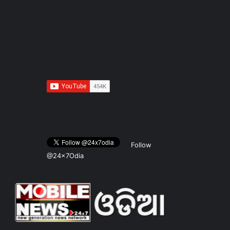
Follow
@24x7Odia