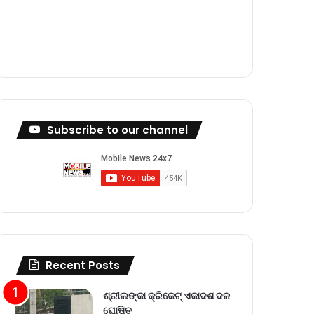
m
Subscribe to our channel
Recent Posts
ଶ୍ରୀଲଙ୍କା କ୍ରିକେଟ୍‌ ଏକାଦଶ ଦଳ
ଘୋଷିତ