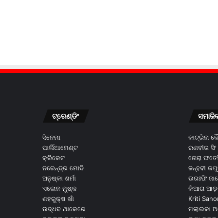
ଟ୍ରେଣ୍ଡିଂ
ସମାଜି
ସିନେମା
କାଟ୍ରିନା 
ପାର୍ଲିଆମେଣ୍ଟ
ରଣବୀର ସିଂ
କ୍ରିକେଟ
ନୋରା ଫତେହ
ନରେନ୍ଦ୍ର ମୋଦି
ଜନ୍ହବୀ କପ
ଅନୁଷ୍କା ଶର୍ମା
ଉରଃଫି ଜା
ଏଲୋନ ମୁଷ୍କ
କିଆରା ଆଡ଼
ଶହରୁକ୍ଷ ଖାଁ
Kriti Sano
ଉଦ୍ଧବ ଥାକେରେ
ମଲାଇକା ଅ