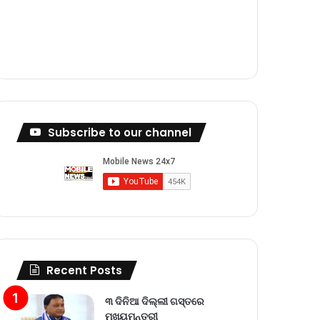
m
Subscribe to our channel
Recent Posts
୩ ଦିନିଆ ଦିଲ୍ଲୀ ଗସ୍ତରେ
ମୁଖ୍ୟମନ୍ତ୍ରୀ