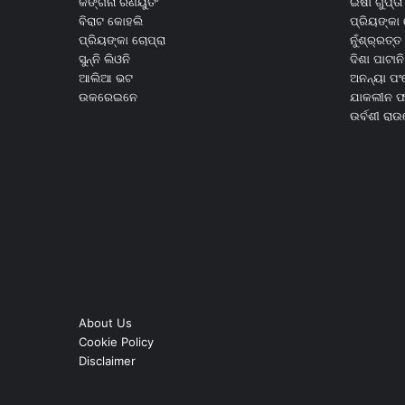
କଙ୍ଗନା ରଣୟୁତଂ
ଇଷା ଗୁପ୍ତା
ବିରାଟ କୋହଲି
ପ୍ରିୟଙ୍କା 
ପ୍ରିୟଙ୍କା ଚୋପ୍ରା
ନୁଁଶ୍ର୍ରତ୍ତ 
ସୁନ୍ନି ଲିଓନି
ଦିଶା ପାଟାନି
ଆଲିଆ ଭଟ
ଅନନ୍ୟା ପଂ
ଉକରେଇନେ
ଯାକଲୀନ ଫର
ଉର୍ବଶୀ ରା
About Us
Cookie Policy
Disclaimer