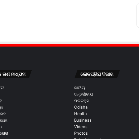
କ ଗଣ ମାଧ୍ୟମ
ଲୋକପ୍ରିୟ ବିଭାଗ
କୈଫ
ଜାତୀୟ
ଅନ୍ତର୍ଜାତୀୟ
ି
ପଲିଟିକ୍ସ
ୂର
Odisha
ଭେଦ
Health
ଭାନୀ
Business
n
Videos
ରୋରା
Photos