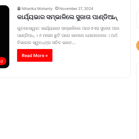
Niharika Mohanty
November 27, 2024
କାର୍ଯ୍ୟଭାର ସମ୍ଭାଳିଲେ ସୁଜାତା ପାଣ୍ଡିଆନ୍
ଭୁବନେଶ୍ୱର: କାର୍ଯ୍ୟଭାର ସମ୍ଭାଳିଲେ ଆଇଏଏସ ସୁଜାତା ଆର
ପାଣ୍ଡିଆନ୍ । ୬ ମାସର ଛୁଟି ପରେ କାମରେ ଯୋଗଦେଲେ । ଅର୍ଥ
ବିଭାଗର ସ୍ୱତନ୍ତ୍ର ସଚିବ ଭାବେ…
Read More »
ed