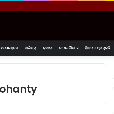
ମନୋରଞ୍ଜନ
ବାଣିଜ୍ୟ
କ୍ରୀଡ଼ା
ଜୀବନଶୈଳୀ
ବିଜ୍ଞାନ ଓ ପ୍ରଯୁକ୍ତି
ohanty