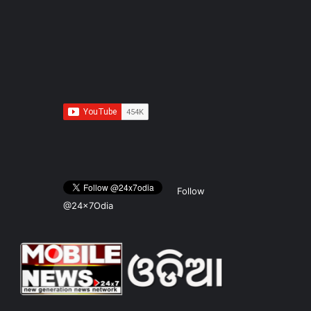
Follow
@24x7Odia