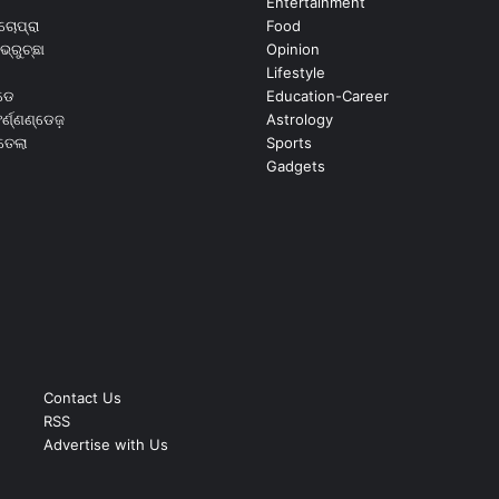
Entertainment
ଚୋପ୍ରା
Food
ଭ୍ରୁଚ୍ଛା
Opinion
Lifestyle
ଡେ
Education-Career
୍ଣ୍ଣଣ୍ଡେଜ଼
Astrology
ଉତେଲା
Sports
Gadgets
Contact Us
RSS
Advertise with Us