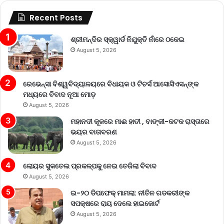
Recent Posts
ଶ୍ରୀମନ୍ଦିର ସ୍କ୍ୱାର୍ଡ ନିଯୁକ୍ତି ନାଁରେ ଠକେଇ
August 5, 2026
ରେଭେନ୍ସା ବିଶ୍ୱବିଦ୍ୟାଳୟରେ ବିଧାୟକ ଓ ଟିଚର୍ସ ଆସୋସିଏସନ୍‌ଙ୍କ
ମଧ୍ୟରେ ବିବାଦ ନୂଆ ମୋଡ଼
August 5, 2026
ମହାନଦୀ କୂଳରେ ମାଈ ହାତୀ , ବାଙ୍କୀ-କଟକ ରାସ୍ତାରେ
ଭୟର ବାତାବରଣ
August 5, 2026
ଲୋୟର ସୁକତେଲ ପ୍ରକଳ୍ପକୁ ନେଇ ତେଜିଲା ବିବାଦ
August 5, 2026
ଇ-୨୦ ଡିପଫେକ୍ ମାମଲା: ନୀତିନ ଗଡକରୀଙ୍କ
ସପକ୍ଷରେ ରାୟ ଦେଲେ ହାଇକୋର୍ଟ
August 5, 2026