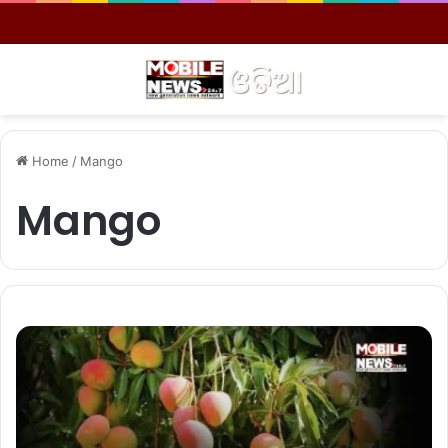
Menu
S
Home
/
Mango
Mango