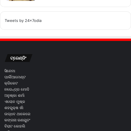
Tweets by 24x7odia
ଟ୍ରେଣ୍ଡିଂ
ସିନେମା
ପାର୍ଲିଆମେଣ୍ଟ
କ୍ରିକେଟ
ନରେନ୍ଦ୍ର ମୋଦି
ଅନୁଷ୍କା ଶର୍ମା
ଏଲୋନ ମୁଷ୍କ
ଶହରୁକ୍ଷ ଖାଁ
ଉଦ୍ଧବ ଥାକେରେ
କଙ୍ଗନା ରଣୟୁତଂ
ବିରାଟ କୋହଲି