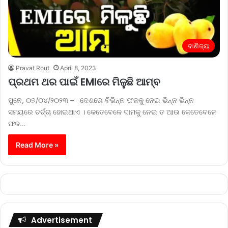
ବାଣିଜ୍ୟ
Pravat Rout
April 8, 2023
ପ୍ରଥମ ଥର ପାଇଁ EMIରେ ମିଳୁଛି ଆମ୍ବ
ପୁନେ, ୦୭/୦୪/୨୦୨୩ – ଦେଶରେ ବିଭିନ୍ନ ଫଳକୁ ନେଇ ଭିନ୍ନ ଭିନ୍ନ
ସମୟରେ ଚର୍ଚ୍ଚା ହୋଇଥାଏ । କେତେବେଳେ ଦାମକୁ ନେଇ ତ ଆଉ କେତେବେଳେ
ଫଳ…
Read More »
Advertisement