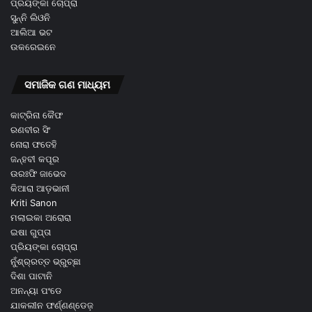
ପ୍ରିୟଙ୍କା ଚୋପ୍ରା
ସୁନ୍ନି ଲିଓନି
ଆଲିଆ ଭଟ
ଉକରେଇନେ
ସମାଜିକ ଗଣ ମାଧ୍ୟମ
କାଟ୍ରିନା କୈଫ
ରଣବୀର ସିଂ
ନୋରା ଫତେହି
ଜନ୍ହବୀ କପୂର
ଉରଃଫି ଜାଭେଦ
କିଆରା ଆଡ଼ଭାନୀ
Kriti Sanon
ମଲାଇକା ଅରୋରା
ଇଷା ଗୁପ୍ତା
ପ୍ରିୟଙ୍କା ଚୋପ୍ରା
ନୁଁଶ୍ର୍ରତ୍ତ ଭ୍ରୁଚ୍ଛା
ଦିଶା ପାଟାନି
ଅନନ୍ୟା ପଂଡେ
ଯାକଲୀନ ଫର୍ଣ୍ଣଣ୍ଡେଜ଼