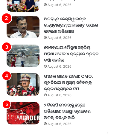
August 6, 2026
ଅରବିନ୍ଦ କେଜ୍ରିୱାଲଙ୍କ
ଇନ୍‌ଷ୍ଟାଗ୍ରାମ୍ ଆକାଉଣ୍ଟ ଉପରେ
କଟକଣା ଅଭିଯୋଗ
August 6, 2026
ଦେଶବ୍ୟାପୀ ମୌସୁମୀ ସକ୍ରିୟ:
ଓଡ଼ିଶା ସମେତ ୪ ରାଜ୍ୟରେ ପ୍ରବଳ
ବର୍ଷା ସତର୍କତା
August 6, 2026
ଫାଇଲ ଗାୟବ ଘଟଣା: CMO,
ଗୃହ ବିଭାଗ ଓ ମୁଖ୍ୟ ସଚିବଙ୍କୁ
କ୍ରାଇମବ୍ରାଞ୍ଚର ଚିଠି
August 6, 2026
୨ ବିଜେପି ନେତାଙ୍କୁ ହତ୍ୟା
ଅଭିଯୋଗ: ହାଇୱା ଡ୍ରାଇଭର
ଅଟକ, ତଦନ୍ତ ଜାରି
August 6, 2026