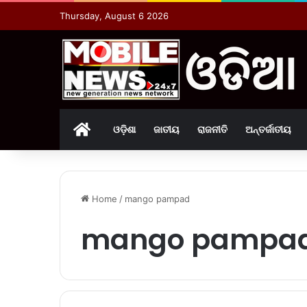
Thursday, August 6 2026
Home
ଓଡ଼ିଶା
ଜାତୀୟ
ରାଜନୀତି
ଅନ୍ତର୍ଜାତୀୟ
Home
/
mango pampad
mango pampa