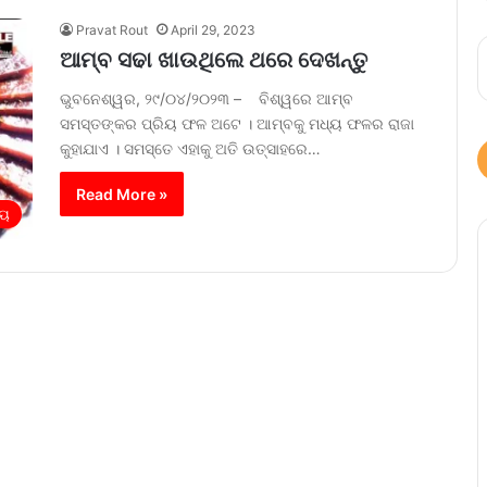
Pravat Rout
April 29, 2023
ଆମ୍ବ ସଢା ଖାଉଥିଲେ ଥରେ ଦେଖନ୍ତୁ
ଭୁବନେଶ୍ୱର, ୨୯/୦୪/୨୦୨୩ – ବିଶ୍ୱରେ ଆମ୍ବ
ସମସ୍ତଙ୍କର ପ୍ରିୟ ଫଳ ଅଟେ । ଆମ୍ବକୁ ମଧ୍ୟ ଫଳର ରାଜା
କୁହାଯାଏ । ସମସ୍ତେ ଏହାକୁ ଅତି ଉତ୍ସାହରେ…
Read More »
୍ୟ