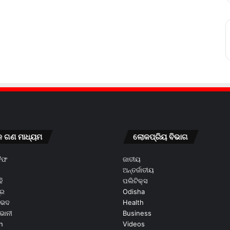
କ ଗଣ ମାଧ୍ୟମ
ଲୋକପ୍ରିୟ ବିଭାଗ
କୈଫ
ଜାତୀୟ
ଅନ୍ତର୍ଜାତୀୟ
ି
ପଲିଟିକ୍ସ
ୂର
Odisha
ଭେଦ
Health
ଭାନୀ
Business
n
Videos