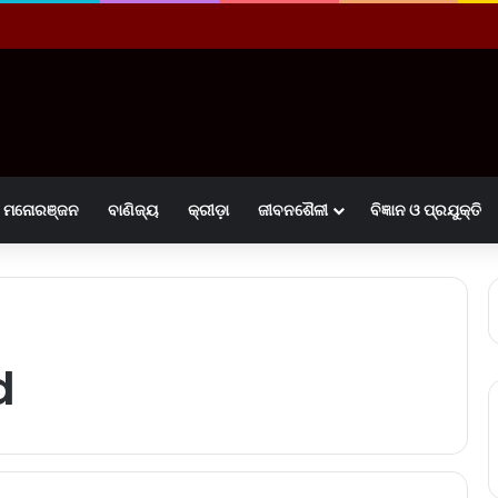
ମନୋରଞ୍ଜନ
ବାଣିଜ୍ୟ
କ୍ରୀଡ଼ା
ଜୀବନଶୈଳୀ
ବିଜ୍ଞାନ ଓ ପ୍ରଯୁକ୍ତି
d