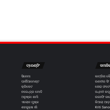
ଟ୍ରେଣ୍ଡିଂ
ସମାଜି
ସିନେମା
କାଟ୍ରିନା 
ପାର୍ଲିଆମେଣ୍ଟ
ରଣବୀର ସିଂ
କ୍ରିକେଟ
ନୋରା ଫତେହ
ନରେନ୍ଦ୍ର ମୋଦି
ଜନ୍ହବୀ କପ
ଅନୁଷ୍କା ଶର୍ମା
ଉରଃଫି ଜା
ଏଲୋନ ମୁଷ୍କ
କିଆରା ଆଡ଼
ଶହରୁକ୍ଷ ଖାଁ
Kriti Sano