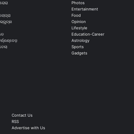
ରୋରା
Photos
Entertainment
ଚୋପ୍ରା
Food
ଭ୍ରୁଚ୍ଛା
Opinion
Lifestyle
ଡେ
Education-Career
୍ଣ୍ଣଣ୍ଡେଜ଼
Astrology
ଉତେଲା
Sports
Gadgets
Contact Us
RSS
Advertise with Us