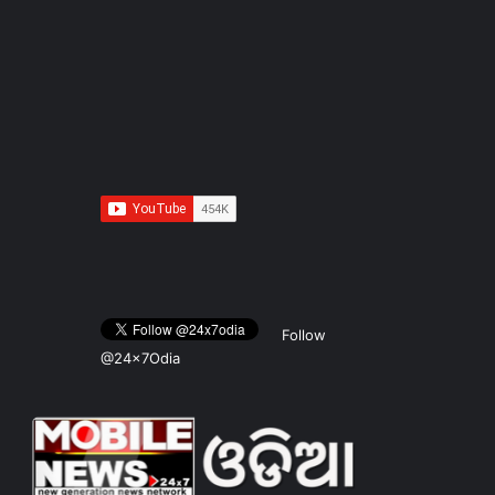
Follow
@24x7Odia