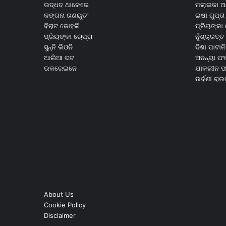
ଉଦ୍ଧବ ଥାକେରେ
ମଲାଇକା ଅ
କଙ୍ଗନା ରଣୟୁତଂ
ଇଷା ଗୁପ୍ତା
ବିରାଟ କୋହଲି
ପ୍ରିୟଙ୍କା 
ପ୍ରିୟଙ୍କା ଚୋପ୍ରା
ନୁଁଶ୍ର୍ରତ୍ତ 
ସୁନ୍ନି ଲିଓନି
ଦିଶା ପାଟାନି
ଆଲିଆ ଭଟ
ଅନନ୍ୟା ପଂ
ଉକରେଇନେ
ଯାକଲୀନ ଫର
ଉର୍ବଶୀ ରା
About Us
Cookie Policy
Disclaimer