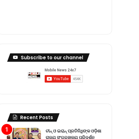
m
Subscribe to our channel
Recent Posts
ଚୀନ୍ ଓ ଇରାନ୍ ପ୍ରତିନିଧିଙ୍କ ଓଡ଼ିଶା
ରାଜ୍ୟ ସଂଗ୍ରହାଳୟ ପରିଦର୍ଶନ