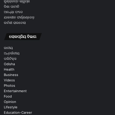
ନୁଁଶ୍ର୍ରତ୍ତ ଭ୍ରୁଚ୍ଛା
ଦିଶା ପାଟାନି
ଅନନ୍ୟା ପଂଡେ
ଯାକଲୀନ ଫର୍ଣ୍ଣଣ୍ଡେଜ଼
ଉର୍ବଶୀ ରାଉତେଲା
ଲୋକପ୍ରିୟ ବିଭାଗ
ଜାତୀୟ
ଅନ୍ତର୍ଜାତୀୟ
ପଲିଟିକ୍ସ
Odisha
Health
Business
Videos
Photos
Entertainment
Food
Opinion
Lifestyle
Education-Career