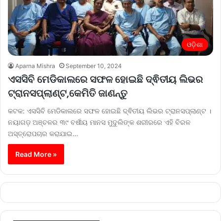
ଓଡ଼ିଶା
Aparna Mishra
September 10, 2024
ଏସସିବି ମେଡିକାଲରେ ସଫଳ ହୋଇଛି ଦ୍ଵିତୀୟ ଲିଭର
ଟ୍ରାନସପ୍ଲାଣ୍ଟ,କେମିତି ଜାଣନ୍ତୁ
କଟକ: ଏସସିବି ମେଡିକାଲରେ ସଫଳ ହୋଇଛି ଦ୍ଵିତୀୟ ଲିଭର ଟ୍ରାନସପ୍ଲାଣ୍ଟ ।
ନୟାଗଡ଼ ଅଞ୍ଚଳର ୩୯ ବର୍ଷୀୟ ମାନସ ମୁଦୁଲିଙ୍କ ଶରୀରରେ ଏହି ବିରଳ
ଅସ୍ତ୍ରୋପଚାର କରାଯାଇ…
Read More »