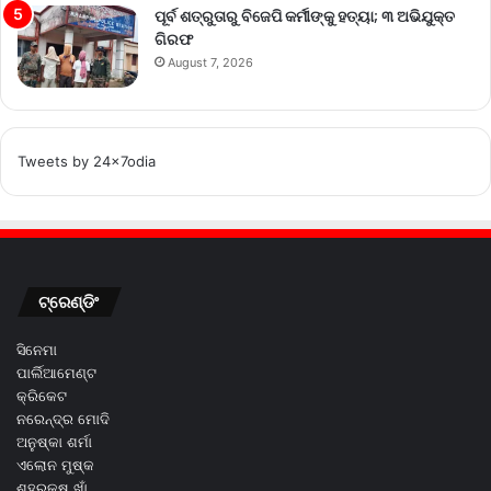
ପୂର୍ବ ଶତ୍ରୁତାରୁ ବିଜେପି କର୍ମୀଙ୍କୁ ହତ୍ୟା; ୩ ଅଭିଯୁକ୍ତ
ଗିରଫ
August 7, 2026
Tweets by 24x7odia
ଟ୍ରେଣ୍ଡିଂ
ସିନେମା
ପାର୍ଲିଆମେଣ୍ଟ
କ୍ରିକେଟ
ନରେନ୍ଦ୍ର ମୋଦି
ଅନୁଷ୍କା ଶର୍ମା
ଏଲୋନ ମୁଷ୍କ
ଶହରୁକ୍ଷ ଖାଁ