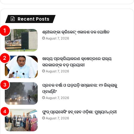
Recent Posts
ଶ୍ରୀଲଙ୍କା କ୍ରିକେଟ୍‌ ଏକାଦଶ ଦଳ ଘୋଷିତ
August 7, 2026
ଖାଦ୍ୟ ପ୍ରକ୍ରିୟାକରଣ କ୍ଷେତ୍ରରେ ରାଜ୍ୟ
ସରକାରଙ୍କ ବଡ଼ ପ୍ରୟାସ।
August 7, 2026
ପ୍ରବଳ ବର୍ଷା ଓ ଘଡ଼ଘଡ଼ି ସମ୍ଭାବନା: ୧୨ ଜିଲ୍ଲାକୁ
ଓ୍ବାର୍ଣ୍ଣିଂ
August 7, 2026
ଫୁଡ୍ ପ୍ରୋସେସିଂ ହବ୍ ହେବ ଓଡ଼ିଶା: ମୁଖ୍ୟମନ୍ତ୍ରୀ
August 7, 2026