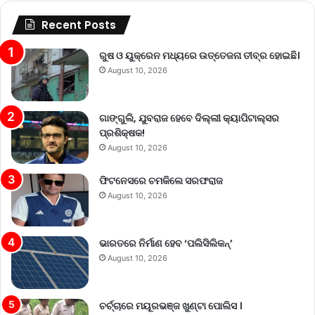
Recent Posts
ରୁଷ ଓ ୟୁକ୍ରେନ ମଧ୍ୟରେ ଉତ୍ତେଜନା ତୀବ୍ର ହୋଇଛି।
August 10, 2026
ଗାଙ୍ଗୁଲି, ଯୁବରାଜ ହେବେ ଦିଲ୍ଲୀ କ୍ୟାପିଟାଲ୍‌ସର
ପ୍ରଶିକ୍ଷକ!
August 10, 2026
ଫିଟନେସରେ ଚମକିଲେ ସରଫରାଜ
August 10, 2026
ଭାରତରେ ନିର୍ମାଣ ହେବ ‘ପଲିସିଲିକନ୍’
August 10, 2026
ଚର୍ଚ୍ଚାରେ ମୟୂରଭଞ୍ଜ ଖୁଣ୍ଟା ପୋଲିସ ।