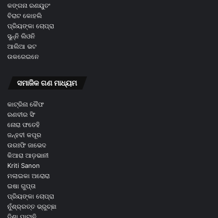
କଙ୍ଗନା ରଣୟୁତଂ
ବିରାଟ କୋହଲି
ପ୍ରିୟଙ୍କା ଚୋପ୍ରା
ସୁନ୍ନି ଲିଓନି
ଆଲିଆ ଭଟ
ଉକରେଇନେ
ସମାଜିକ ଗଣ ମାଧ୍ୟମ
କାଟ୍ରିନା କୈଫ
ରଣବୀର ସିଂ
ନୋରା ଫତେହି
ଜନ୍ହବୀ କପୂର
ଉରଃଫି ଜାଭେଦ
କିଆରା ଆଡ଼ଭାନୀ
Kriti Sanon
ମଲାଇକା ଅରୋରା
ଇଷା ଗୁପ୍ତା
ପ୍ରିୟଙ୍କା ଚୋପ୍ରା
ନୁଁଶ୍ର୍ରତ୍ତ ଭ୍ରୁଚ୍ଛା
ଦିଶା ପାଟାନି