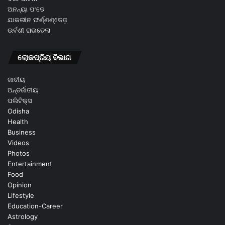
ଅନନ୍ୟା ପଂଡେ
ଯାକଲୀନ ଫର୍ଣ୍ଣଣ୍ଡେଜ଼
ଉର୍ବଶୀ ରାଉତେଲା
ଲୋକପ୍ରିୟ ବିଭାଗ
ଜାତୀୟ
ଅନ୍ତର୍ଜାତୀୟ
ପଲିଟିକ୍ସ
Odisha
Health
Business
Videos
Photos
Entertainment
Food
Opinion
Lifestyle
Education-Career
Astrology