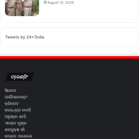
August 10, 2026
Tweets by 24x7odia
ଟ୍ରେଣ୍ଡିଂ
ସିନେମା
ପାର୍ଲିଆମେଣ୍ଟ
କ୍ରିକେଟ
ନରେନ୍ଦ୍ର ମୋଦି
ଅନୁଷ୍କା ଶର୍ମା
ଏଲୋନ ମୁଷ୍କ
ଶହରୁକ୍ଷ ଖାଁ
ଉଦ୍ଧବ ଥାକେରେ