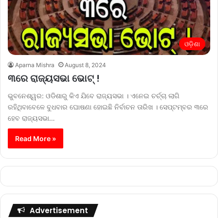
ଓଡ଼ିଶା
Aparna Mishra
August 8, 2024
୩ରେ ରାଜ୍ୟସଭା ଭୋଟ୍ !
ଭୁବନେଶ୍ୱର: ଓଡିଶାରୁ କିଏ ଯିବେ ରାଜ୍ୟସଭା । ଏନେଇ ଚର୍ଚ୍ଚା ଲାଗି
ରହିଥିବାବେଳେ ବୁଧବାର ଘୋଷଣା ହୋଇଛି ନିର୍ବାଚନ ତାରିଖ । ସେପ୍ଟମ୍ବର ୩ରେ
ହେବ ରାଜ୍ୟସଭା…
Read More »
Advertisement