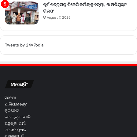
ପୂର୍ବ ଶତ୍ରୁତାରୁ ବିଜେପି କର୍ମୀଙ୍କୁ ହତ୍ୟା; ୩ ଅଭିଯୁକ୍ତ
ଗିରଫ
August 7, 2026
Tweets by 24x7odia
ଟ୍ରେଣ୍ଡିଂ
ସିନେମା
ପାର୍ଲିଆମେଣ୍ଟ
କ୍ରିକେଟ
ନରେନ୍ଦ୍ର ମୋଦି
ଅନୁଷ୍କା ଶର୍ମା
ଏଲୋନ ମୁଷ୍କ
ଶହରୁକ୍ଷ ଖାଁ