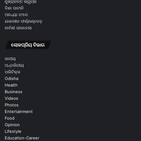
ନୁଁଶ୍ର୍ରତ୍ତ ଭ୍ରୁଚ୍ଛା
ଦିଶା ପାଟାନି
ଅନନ୍ୟା ପଂଡେ
ଯାକଲୀନ ଫର୍ଣ୍ଣଣ୍ଡେଜ଼
ଉର୍ବଶୀ ରାଉତେଲା
ଲୋକପ୍ରିୟ ବିଭାଗ
ଜାତୀୟ
ଅନ୍ତର୍ଜାତୀୟ
ପଲିଟିକ୍ସ
Odisha
Health
Business
Videos
Photos
Entertainment
Food
Opinion
Lifestyle
Education-Career