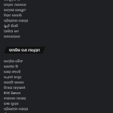
ଉଦ୍ଧବ ଥାକେରେ
କଙ୍ଗନା ରଣୟୁତଂ
ବିରାଟ କୋହଲି
ପ୍ରିୟଙ୍କା ଚୋପ୍ରା
ସୁନ୍ନି ଲିଓନି
ଆଲିଆ ଭଟ
ଉକରେଇନେ
ସମାଜିକ ଗଣ ମାଧ୍ୟମ
କାଟ୍ରିନା କୈଫ
ରଣବୀର ସିଂ
ନୋରା ଫତେହି
ଜନ୍ହବୀ କପୂର
ଉରଃଫି ଜାଭେଦ
କିଆରା ଆଡ଼ଭାନୀ
Kriti Sanon
ମଲାଇକା ଅରୋରା
ଇଷା ଗୁପ୍ତା
ପ୍ରିୟଙ୍କା ଚୋପ୍ରା