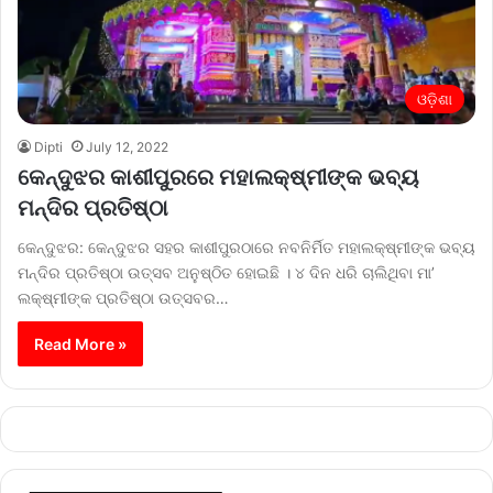
ଓଡ଼ିଶା
Dipti
July 12, 2022
କେନ୍ଦୁଝର କାଶୀପୁରରେ ମହାଲକ୍ଷ୍ମୀଙ୍କ ଭବ୍ୟ
ମନ୍ଦିର ପ୍ରତିଷ୍ଠା
କେନ୍ଦୁଝର: କେନ୍ଦୁଝର ସହର କାଶୀପୁରଠାରେ ନବନିର୍ମିତ ମହାଲକ୍ଷ୍ମୀଙ୍କ ଭବ୍ୟ
ମନ୍ଦିର ପ୍ରତିଷ୍ଠା ଉତ୍ସବ ଅନୁଷ୍ଠିତ ହୋଇଛି । ୪ ଦିନ ଧରି ଚାଲିଥିବା ମା’
ଲକ୍ଷ୍ମୀଙ୍କ ପ୍ରତିଷ୍ଠା ଉତ୍ସବର…
Read More »