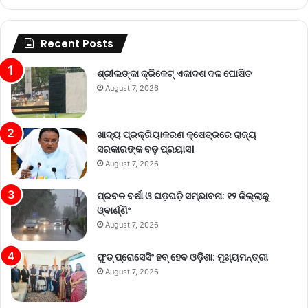
Recent Posts
ଶ୍ରୀଲଙ୍କା କ୍ରିକେଟ୍‌ ଏକାଦଶ ଦଳ ଘୋଷିତ
August 7, 2026
ଖାଦ୍ୟ ପ୍ରକ୍ରିୟାକରଣ କ୍ଷେତ୍ରରେ ରାଜ୍ୟ
ସରକାରଙ୍କ ବଡ଼ ପ୍ରୟାସ।
August 7, 2026
ପ୍ରବଳ ବର୍ଷା ଓ ଘଡ଼ଘଡ଼ି ସମ୍ଭାବନା: ୧୨ ଜିଲ୍ଲାକୁ
ଓ୍ବାର୍ଣ୍ଣିଂ
August 7, 2026
ଫୁଡ୍ ପ୍ରୋସେସିଂ ହବ୍ ହେବ ଓଡ଼ିଶା: ମୁଖ୍ୟମନ୍ତ୍ରୀ
August 7, 2026