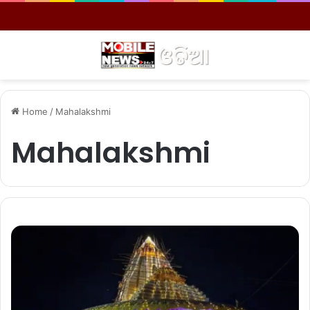
Menu
S
Home
/
Mahalakshmi
Mahalakshmi