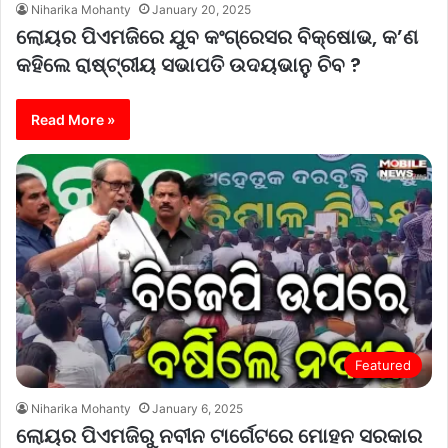
Niharika Mohanty
January 20, 2025
ଲୋୟର ପିଏମଜିରେ ଯୁବ କଂଗ୍ରେସର ବିକ୍ଷୋଭ, କ’ଣ
କହିଲେ ରାଷ୍ଟ୍ରୀୟ ସଭାପତି ଉଦୟଭାନୁ ଚିବ ?
Read More »
Featured
Niharika Mohanty
January 6, 2025
ଲୋୟର ପିଏମଜିରୁ ନବୀନ ଟାର୍ଗେଟରେ ମୋହନ ସରକାର