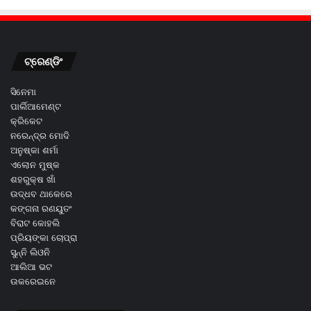
ଟ୍ରେଣ୍ଡିଂ
ସିନେମା
ପାର୍ଲିଆମେଣ୍ଟ
କ୍ରିକେଟ
ନରେନ୍ଦ୍ର ମୋଦି
ଅନୁଷ୍କା ଶର୍ମା
ଏଲୋନ ମୁଷ୍କ
ଶହରୁକ୍ଷ ଖାଁ
ଉଦ୍ଧବ ଥାକେରେ
କଙ୍ଗନା ରଣୟୁତଂ
ବିରାଟ କୋହଲି
ପ୍ରିୟଙ୍କା ଚୋପ୍ରା
ସୁନ୍ନି ଲିଓନି
ଆଲିଆ ଭଟ
ଉକରେଇନେ