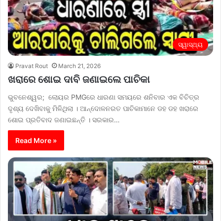
ସ୍ୱାସ୍ଥ୍ୟ
Pravat Rout
March 21, 2026
ଖରାରେ ଶୋଇ ଦାବି ଜଣାଇଲେ ପାଚିକା
ଭୁବନେଶ୍ୱର; ଲୋୟର PMGରେ ଧାରଣା ସମୟରେ ଶନିବାର ଏକ ବିଚିତ୍ର
ଦୃଶ୍ୟ ଦେଖିବାକୁ ମିଳିଥିଲା । ଆନ୍ଦୋଳନରତ ପାଚିକାମାନେ ଡହ ଡହ ଖରାରେ
ଶୋଇ ପ୍ରତିବାଦ ଜଣାଇଛନ୍ତି । ସରକାର…
Read More »