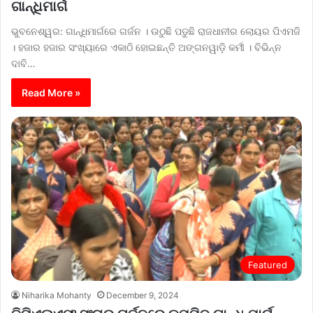
ଗାନ୍ଧିମାର୍ଗ
ଭୁବନେଶ୍ୱର: ଗାନ୍ଧିମାର୍ଗରେ ଗର୍ଜନ । ଉଠୁଛି ପଡୁଛି ରାଜଧାନୀର ଲୋୟର ପିଏମଜି
। ହଜାର ହଜାର ସଂଖ୍ୟାରେ ଏକାଠି ହୋଇଛନ୍ତି ଅଙ୍ଗନୱାଡ଼ି କର୍ମୀ । ବିଭିନ୍ନ
ଦାବି…
Read More »
Featured
Niharika Mohanty
December 9, 2024