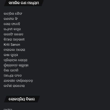
ସମାଜିକ ଗଣ ମାଧ୍ୟମ
କାଟ୍ରିନା କୈଫ
ରଣବୀର ସିଂ
ନୋରା ଫତେହି
ଜନ୍ହବୀ କପୂର
ଉରଃଫି ଜାଭେଦ
କିଆରା ଆଡ଼ଭାନୀ
Kriti Sanon
ମଲାଇକା ଅରୋରା
ଇଷା ଗୁପ୍ତା
ପ୍ରିୟଙ୍କା ଚୋପ୍ରା
ନୁଁଶ୍ର୍ରତ୍ତ ଭ୍ରୁଚ୍ଛା
ଦିଶା ପାଟାନି
ଅନନ୍ୟା ପଂଡେ
ଯାକଲୀନ ଫର୍ଣ୍ଣଣ୍ଡେଜ଼
ଉର୍ବଶୀ ରାଉତେଲା
ଲୋକପ୍ରିୟ ବିଭାଗ
ଜାତୀୟ