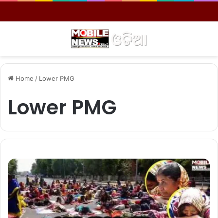
Menu
S
Home
/
Lower PMG
Lower PMG