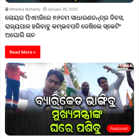
Niharika Mohanty
January 26, 2025
ଲୋୟର ପିଏମଜିରେ ୭୬ତମ ସାଧାରଣତନ୍ତ୍ର ଦିବସ,
ରାଜ୍ୟପାଳ ହରିବାବୁ କମ୍ଭବପତି ଦେଖିଲେ ସ୍କେଟିଂ
ଅଘୋରି ନାଚ
Read More »
Featured