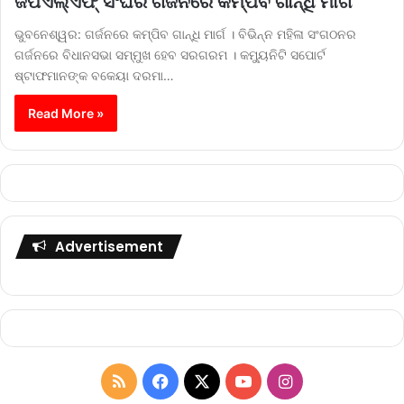
ଜିପିଏଲ୍‌ଏଫ୍‌ ସଂଘର ଗର୍ଜନରେ କମ୍ପିବ ଗାନ୍ଧି ମାର୍ଗ
ଭୁବନେଶ୍ୱର: ଗର୍ଜନରେ କମ୍ପିବ ଗାନ୍ଧି ମାର୍ଗ । ବିଭିନ୍ନ ମହିଳା ସଂଗଠନର
ଗର୍ଜନରେ ବିଧାନସଭା ସମ୍ମୁଖ ହେବ ସରଗରମ । କମ୍ୟୁନିଟି ସପୋର୍ଟ
ଷ୍ଟାଫମାନଙ୍କ ବକେୟା ଦରମା…
Read More »
Advertisement
R
F
X
Y
I