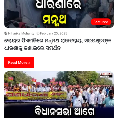
Featured
Niharika Mohanty
February 20, 2025
ଲୋୟର ପିଏମଜିରେ ମନ୍ମଥ ରାଉତରାୟ, ସରପଞ୍ଚଙ୍କ
ଧାରଣାକୁ ଜଣାଇଲେ ସମର୍ଥନ
Read More »