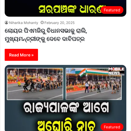
Featured
Niharika Mohanty
February 20, 2025
ଲୋୟର ପିଏମଜିରୁ ବିଧାନସଭାକୁ ରାଲି,
ମୁଖ୍ୟମନ୍ତ୍ରୀଙ୍କୁ ଦେବେ ଦାବିପତ୍ର
Read More »
Featured