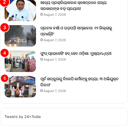
ଖାଦ୍ୟ ପ୍ରକ୍ରିୟାକରଣ କ୍ଷେତ୍ରରେ ରାଜ୍ୟ
ସରକାରଙ୍କ ବଡ଼ ପ୍ରୟାସ।
August 7, 2026
ପ୍ରବଳ ବର୍ଷା ଓ ଘଡ଼ଘଡ଼ି ସମ୍ଭାବନା: ୧୨ ଜିଲ୍ଲାକୁ
ଓ୍ବାର୍ଣ୍ଣିଂ
August 7, 2026
ଫୁଡ୍ ପ୍ରୋସେସିଂ ହବ୍ ହେବ ଓଡ଼ିଶା: ମୁଖ୍ୟମନ୍ତ୍ରୀ
August 7, 2026
ପୂର୍ବ ଶତ୍ରୁତାରୁ ବିଜେପି କର୍ମୀଙ୍କୁ ହତ୍ୟା; ୩ ଅଭିଯୁକ୍ତ
ଗିରଫ
August 7, 2026
Tweets by 24x7odia