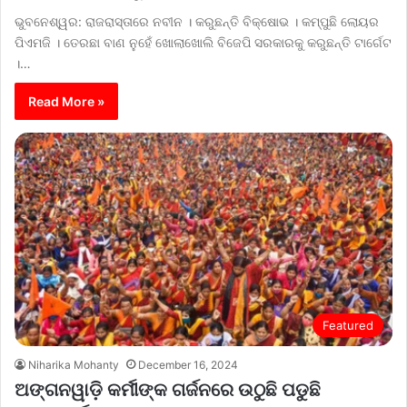
ଭୁବନେଶ୍ୱର: ରାଜରାସ୍ତାରେ ନବୀନ । କରୁଛନ୍ତି ବିକ୍ଷୋଭ । କମ୍ପୁଛି ଲୋୟର
ପିଏମଜି । ତେରଛା ବାଣ ନୁହେଁ ଖୋଲାଖୋଲି ବିଜେପି ସରକାରକୁ କରୁଛନ୍ତି ଟାର୍ଗେଟ
।…
Read More »
Featured
Niharika Mohanty
December 16, 2024
ଅଙ୍ଗନୱାଡ଼ି କର୍ମୀଙ୍କ ଗର୍ଜନରେ ଉଠୁଛି ପଡୁଛି