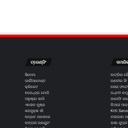
ଟ୍ରେଣ୍ଡିଂ
ସମାଜି
ସିନେମା
କାଟ୍ରିନା 
ପାର୍ଲିଆମେଣ୍ଟ
ରଣବୀର ସିଂ
କ୍ରିକେଟ
ନୋରା ଫତେହ
ନରେନ୍ଦ୍ର ମୋଦି
ଜନ୍ହବୀ କପ
ଅନୁଷ୍କା ଶର୍ମା
ଉରଃଫି ଜା
ଏଲୋନ ମୁଷ୍କ
କିଆରା ଆଡ଼
ଶହରୁକ୍ଷ ଖାଁ
Kriti Sano
ଉଦ୍ଧବ ଥାକେରେ
ମଲାଇକା ଅ
କଙ୍ଗନା ରଣୟୁତଂ
ଇଷା ଗୁପ୍ତା