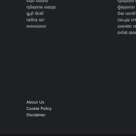
ବିରାଟ କୋହଲି
ପ୍ରିୟଙ୍କା 
ପ୍ରିୟଙ୍କା ଚୋପ୍ରା
ନୁଁଶ୍ର୍ରତ୍ତ 
ସୁନ୍ନି ଲିଓନି
ଦିଶା ପାଟାନି
ଆଲିଆ ଭଟ
ଅନନ୍ୟା ପଂ
ଉକରେଇନେ
ଯାକଲୀନ ଫର
ଉର୍ବଶୀ ରା
About Us
Cookie Policy
Disclaimer