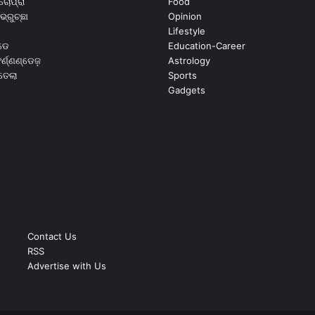
ଚୋପ୍ରା
Food
ଭ୍ରୁଚ୍ଛା
Opinion
Lifestyle
ଡେ
Education-Career
୍ଣ୍ଣଣ୍ଡେଜ଼
Astrology
ଉତେଲା
Sports
Gadgets
Contact Us
RSS
Advertise with Us