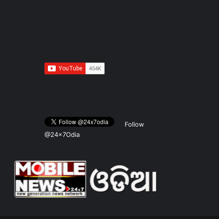
Follow
@24x7Odia