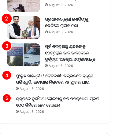
August 8, 2026
ପ୍ରଧାନମନ୍ତ୍ରୀ ମୋଦିଙ୍କୁ
ଭେଟିଲେ ରାଘବ ଚଢା
August 8, 2026
ପୂର୍ବ ଶତ୍ରୁତାରୁ ଯୁବକଙ୍କୁ
ପେଟ୍ରୋଲ ଢାଳି ଜାଳିଦେଲେ
ଦୁର୍ବୃତ୍ତ: ଅବସ୍ଥା ସଙ୍କଟାପନ୍ନ
August 8, 2026
ଫୁଲୁଛି ସାଳନ୍ଦୀ ଓ ବୈତରଣୀ: ଭଦ୍ରକରେ ବନ୍ୟା
ପରିସ୍ଥିତି, ଇଟାପାଳ ନିକଟରେ ୧୫ ଫୁଟର ଘାଇ
August 8, 2026
ରାସ୍ତାରେ ଦୁର୍ଘଟଣା ରୋକିବାକୁ ବଡ଼ ପଦକ୍ଷେପ: ପ୍ରତି
୧୦୦ କିମିରେ ହେବ ଗୋଶାଳା
August 8, 2026