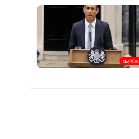
ଅନ୍ତର୍ଜାତ