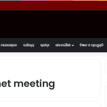
ମନୋରଞ୍ଜନ
ବାଣିଜ୍ୟ
କ୍ରୀଡ଼ା
ଜୀବନଶୈଳୀ
ବିଜ୍ଞାନ ଓ ପ୍ରଯୁକ୍ତି
inet meeting