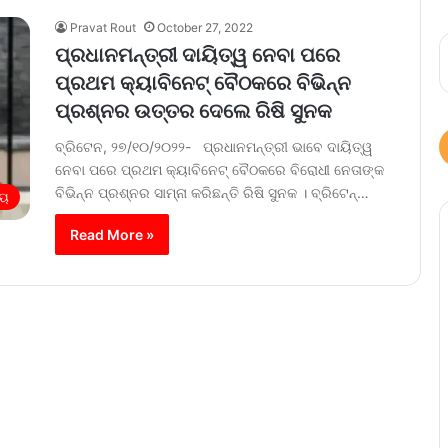
Pravat Rout
October 27, 2022
ପ୍ରଧାନମନ୍ତ୍ରୀ ଦାୟିତ୍ୱ ନେବା ପରେ
ପ୍ରଥମ କ୍ୟାବିନେଟ୍ ବୈଠକରେ ବିଭିନ୍ନ
ପ୍ରଶ୍ନର ଉତ୍ତର ଦେଲେ ରିଷି ସୁନକ
ବ୍ରିଟେନ, ୨୭/୧୦/୨୦୨୨- ପ୍ରଧାନମନ୍ତ୍ରୀ ଭାବେ ଦାୟିତ୍ୱ
ନେବା ପରେ ପ୍ରଥମ କ୍ୟାବିନେଟ୍ ବୈଠକରେ ବିରୋଧୀ ନେତାଙ୍କ
ବିଭିନ୍ନ ପ୍ରଶ୍ନର ସାମ୍ନା କରିଛନ୍ତି ରିଷି ସୁନକ । ବ୍ରିଟେନ୍…
ୀୟ
Read More »