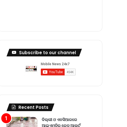
m
Subscribe to our channel
Recent Posts
ଦିଲ୍ଲୀ ଓ ଏନସିଆରରେ
ଆଇଏମଡିର ରେଡ୍‌ ଆଲର୍ଟ