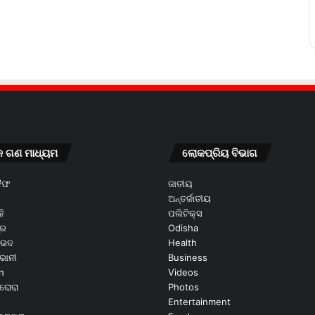
କ ଗଣ ମାଧ୍ୟମ
ଲୋକପ୍ରିୟ ବିଭାଗ
କୈଫ
ଜାତୀୟ
ଅନ୍ତର୍ଜାତୀୟ
ି
ପଲିଟିକ୍ସ
ୂର
Odisha
ଭେଦ
Health
ଭାନୀ
Business
n
Videos
ରୋରା
Photos
Entertainment