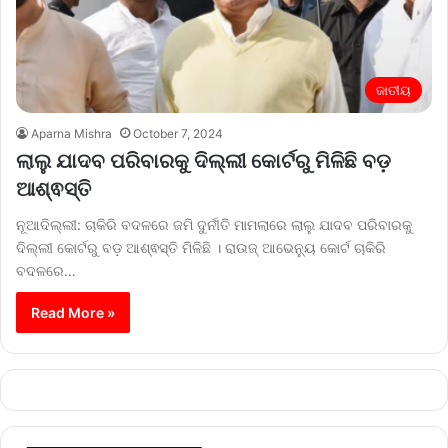
ଜାତୀୟ
Aparna Mishra
October 7, 2024
ଲାଲୁ ଯାଦବ ପରିବାରକୁ ଦିଲ୍ଲୀ କୋର୍ଟରୁ ମିଳିଛି ବଡ଼
ଆଶ୍ଵସ୍ତି
ନୂଆଦିଲ୍ଲୀ: ଚାକିରି ବଦଳରେ ଜମି ଦୁର୍ନୀତି ମାମଲାରେ ଲାଲୁ ଯାଦବ ପରିବାରକୁ
ଦିଲ୍ଲୀ କୋର୍ଟରୁ ବଡ଼ ଆଶ୍ଵସ୍ତି ମିଳିଛି । ରାଉଜ୍ ଆଭେନ୍ୟୁ କୋର୍ଟ ଚାକିରି
ବଦଳରେ…
Read More »