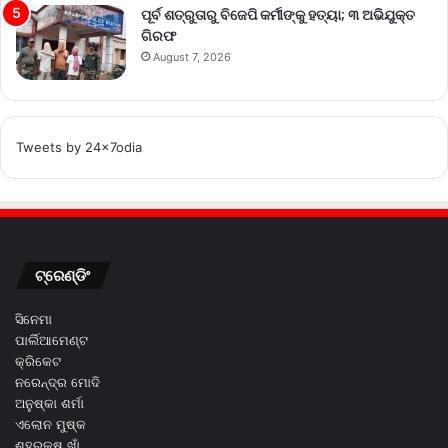
ପୂର୍ବ ଶତ୍ରୁତାରୁ ବିଜେପି କର୍ମୀଙ୍କୁ ହତ୍ୟା; ୩ ଅଭିଯୁକ୍ତ
ଗିରଫ
August 7, 2026
Tweets by 24x7odia
ଟ୍ରେଣ୍ଡିଂ
ସିନେମା
ପାର୍ଲିଆମେଣ୍ଟ
କ୍ରିକେଟ
ନରେନ୍ଦ୍ର ମୋଦି
ଅନୁଷ୍କା ଶର୍ମା
ଏଲୋନ ମୁଷ୍କ
ଶହରୁକ୍ଷ ଖାଁ