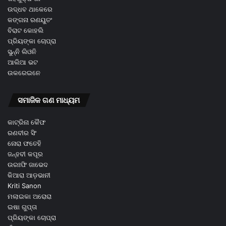
ଉଦ୍ଧବ ଥାକେରେ
କଙ୍ଗନା ରଣୟୁତଂ
ବିରାଟ କୋହଲି
ପ୍ରିୟଙ୍କା ଚୋପ୍ରା
ସୁନ୍ନି ଲିଓନି
ଆଲିଆ ଭଟ
ଉକରେଇନେ
ସମାଜିକ ଗଣ ମାଧ୍ୟମ
କାଟ୍ରିନା କୈଫ
ରଣବୀର ସିଂ
ନୋରା ଫତେହି
ଜନ୍ହବୀ କପୂର
ଉରଃଫି ଜାଭେଦ
କିଆରା ଆଡ଼ଭାନୀ
Kriti Sanon
ମଲାଇକା ଅରୋରା
ଇଷା ଗୁପ୍ତା
ପ୍ରିୟଙ୍କା ଚୋପ୍ରା