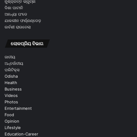
ନୁଁଶ୍ର୍ରତ୍ତ ଭ୍ରୁଚ୍ଛା
ଦିଶା ପାଟାନି
ଅନନ୍ୟା ପଂଡେ
ଯାକଲୀନ ଫର୍ଣ୍ଣଣ୍ଡେଜ଼
ଉର୍ବଶୀ ରାଉତେଲା
ଲୋକପ୍ରିୟ ବିଭାଗ
ଜାତୀୟ
ଅନ୍ତର୍ଜାତୀୟ
ପଲିଟିକ୍ସ
Odisha
Health
Business
Videos
Photos
Entertainment
Food
Opinion
Lifestyle
Education-Career