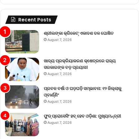
Recent Posts
ଶ୍ରୀଲଙ୍କା କ୍ରିକେଟ୍‌ ଏକାଦଶ ଦଳ ଘୋଷିତ
August 7, 2026
ଖାଦ୍ୟ ପ୍ରକ୍ରିୟାକରଣ କ୍ଷେତ୍ରରେ ରାଜ୍ୟ
ସରକାରଙ୍କ ବଡ଼ ପ୍ରୟାସ।
August 7, 2026
ପ୍ରବଳ ବର୍ଷା ଓ ଘଡ଼ଘଡ଼ି ସମ୍ଭାବନା: ୧୨ ଜିଲ୍ଲାକୁ
ଓ୍ବାର୍ଣ୍ଣିଂ
August 7, 2026
ଫୁଡ୍ ପ୍ରୋସେସିଂ ହବ୍ ହେବ ଓଡ଼ିଶା: ମୁଖ୍ୟମନ୍ତ୍ରୀ
August 7, 2026