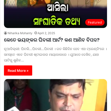
Featured
Niharika Mohanty
April 2, 2025
କେତେ ଭୟଙ୍କର ଘିବଲୀ ଆର୍ଟ? କଣ ଆଣିବ ବିପଦ?
ନୂଆଦିଲ୍ଲୀ: ଘିବଲି…ଘିବଲୀ…ଘିବଲୀ । ଗତ କିଛିଦିନ ହେବ ଏହା ଟ୍ରେଣ୍ଡିଂରେ ।
ସମସ୍ତେ ଏବେ ଘିବଲୀ ଷ୍ଟାଇଲର ମାୟାଜାଲରେ । ଯୁଆଡେ ଦେଖିବ, ଯାହା
ପାଟିରୁ ଶୁଣିବ…
Read More »