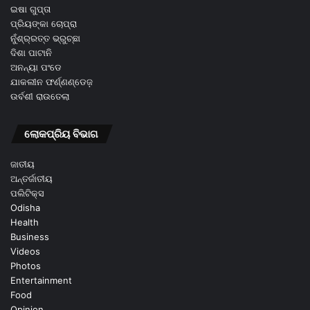
ଇଷା ଗୁପ୍ତା
ପ୍ରିୟଙ୍କା ଚୋପ୍ରା
ନୁଁଶ୍ର୍ରତ୍ତ ଭ୍ରୁଚ୍ଛା
ଦିଶା ପାଟାନି
ଅନନ୍ୟା ପଂଡେ
ଯାକଲୀନ ଫର୍ଣ୍ଣଣ୍ଡେଜ଼
ଉର୍ବଶୀ ରାଉତେଲା
ଲୋକପ୍ରିୟ ବିଭାଗ
ଜାତୀୟ
ଅନ୍ତର୍ଜାତୀୟ
ପଲିଟିକ୍ସ
Odisha
Health
Business
Videos
Photos
Entertainment
Food
Opinion