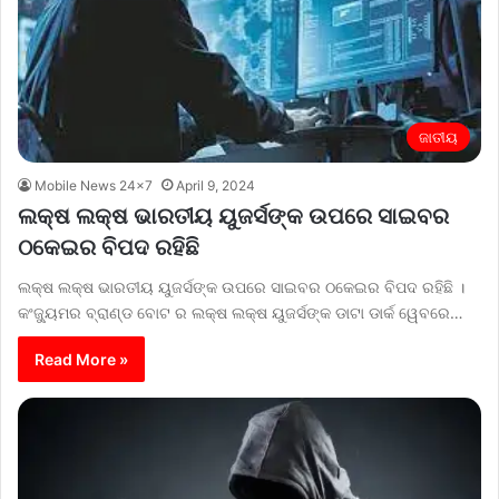
ଜାତୀୟ
Mobile News 24x7
April 9, 2024
ଲକ୍ଷ ଲକ୍ଷ ଭାରତୀୟ ୟୁଜର୍ସଙ୍କ ଉପରେ ସାଇବର
ଠକେଇର ବିପଦ ରହିଛି
ଲକ୍ଷ ଲକ୍ଷ ଭାରତୀୟ ୟୁଜର୍ସଙ୍କ ଉପରେ ସାଇବର ଠକେଇର ବିପଦ ରହିଛି ।
କଂଜ୍ୟୁମର ବ୍ରାଣ୍ଡ ବୋଟ ର ଲକ୍ଷ ଲକ୍ଷ ୟୁଜର୍ସଙ୍କ ଡାଟା ଡାର୍କ ୱେବରେ…
Read More »