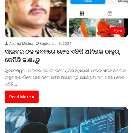
ଓଡ଼ିଶା
Aparna Mishra
September 3, 2024
ସାଇବର ଠକ କବଳରେ ଜେଲ ଏଡିଜି ଅମିତାଭ ଠାକୁର,
କେମିତି ଜାଣନ୍ତୁ
ଭୁବନେଶ୍ୱର: ସାଇବର ଠକ କବଳରେ ପୁଲିସ ଅଧିକାରୀ । ଜେଲ୍‌ ଏଡିଜି ଅମିତାଭ
ଠାକୁରଙ୍କ ନାଁରେ କେହି ଜଣେ ଫେକ୍‌ ଆକାଉଣ୍ଟ ଖୋଲିଥିବା ଜଣାପଡିଛି। ଜେଲ
ଏଡିଜି…
Read More »