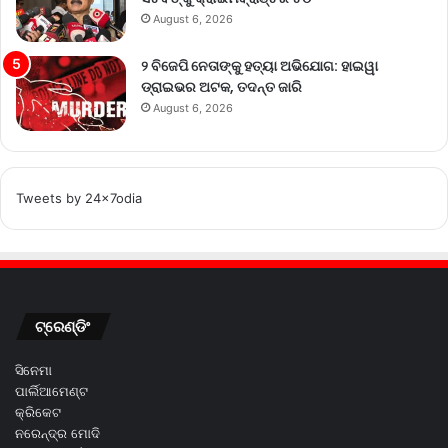
August 6, 2026
୨ ବିଜେପି ନେତାଙ୍କୁ ହତ୍ୟା ଅଭିଯୋଗ: ହାଇୱା
ଡ୍ରାଇଭର ଅଟକ, ତଦନ୍ତ ଜାରି
August 6, 2026
Tweets by 24x7odia
ଟ୍ରେଣ୍ଡିଂ
ସିନେମା
ପାର୍ଲିଆମେଣ୍ଟ
କ୍ରିକେଟ
ନରେନ୍ଦ୍ର ମୋଦି