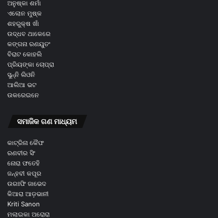
ଅନୁଷ୍କା ଶର୍ମା
ଏଲୋନ ମୁଷ୍କ
ଶହରୁକ୍ଷ ଖାଁ
ଉଦ୍ଧବ ଥାକେରେ
କଙ୍ଗନା ରଣୟୁତଂ
ବିରାଟ କୋହଲି
ପ୍ରିୟଙ୍କା ଚୋପ୍ରା
ସୁନ୍ନି ଲିଓନି
ଆଲିଆ ଭଟ
ଉକରେଇନେ
ସମାଜିକ ଗଣ ମାଧ୍ୟମ
କାଟ୍ରିନା କୈଫ
ରଣବୀର ସିଂ
ନୋରା ଫତେହି
ଜନ୍ହବୀ କପୂର
ଉରଃଫି ଜାଭେଦ
କିଆରା ଆଡ଼ଭାନୀ
Kriti Sanon
ମଲାଇକା ଅରୋରା