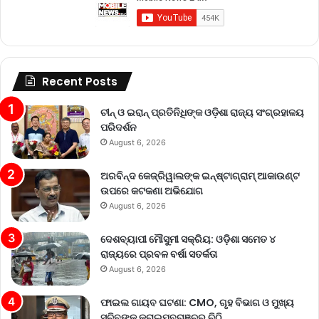
Recent Posts
ଚୀନ୍ ଓ ଇରାନ୍ ପ୍ରତିନିଧିଙ୍କ ଓଡ଼ିଶା ରାଜ୍ୟ ସଂଗ୍ରହାଳୟ
ପରିଦର୍ଶନ
August 6, 2026
ଅରବିନ୍ଦ କେଜ୍ରିୱାଲଙ୍କ ଇନ୍‌ଷ୍ଟାଗ୍ରାମ୍ ଆକାଉଣ୍ଟ
ଉପରେ କଟକଣା ଅଭିଯୋଗ
August 6, 2026
ଦେଶବ୍ୟାପୀ ମୌସୁମୀ ସକ୍ରିୟ: ଓଡ଼ିଶା ସମେତ ୪
ରାଜ୍ୟରେ ପ୍ରବଳ ବର୍ଷା ସତର୍କତା
August 6, 2026
ଫାଇଲ ଗାୟବ ଘଟଣା: CMO, ଗୃହ ବିଭାଗ ଓ ମୁଖ୍ୟ
ସଚିବଙ୍କୁ କ୍ରାଇମବ୍ରାଞ୍ଚର ଚିଠି