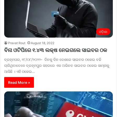
ଓଡ଼ିଶା
Pravat Rout
August 18, 2022
ବିନା ଓଟିପିରେ ୧.୪୩ ଲକ୍ଷ ନେଇଗଲେ ସାଇବର ଠକ
ବ୍ରହ୍ମପର, ୧୮/୦୮/୨୦୨୨- ଦିନକୁ ଦିନ ଦେଶରେ ସାଇବର ଠକେଇ ବଢି
ଚାଲିଥିବାବେଳେ ବ୍ରହ୍ମପୁର ସହରରେ ଏକ ଅଭିନବ ସାଇବର ଠକେଇ ସାମ୍ନାକୁ
ଆସିଛି । ଏହି ଠକେଇ…
Read More »