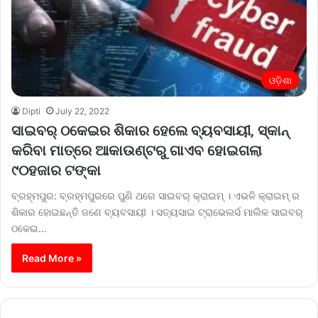
ଓଡ଼ିଶା
Dipti
July 22, 2022
ସାଇବର୍ ଠକେଇର ଶିକାର ହେଲେ ବ୍ୟବସାୟୀ, ସ୍କାନ୍
କରିବା ମାତ୍ରେ ଆକାଉଣ୍ଟରୁ ଗାଏବ ହୋଇଗଲା
୯୦ହଜାର ଟଙ୍କା
ବ୍ରହ୍ମପୁର: ବ୍ରହ୍ମପୁରରେ ପୁଣି ଥରେ ସାଇବର୍ କ୍ରାଇମ୍ । ଏଭଳି କ୍ରାଇମ୍ ର
ଶିକାର ହୋଇଛନ୍ତି ଜଣେ ବ୍ୟବସାୟୀ । ସତ୍ୟସାଇ ଟ୍ରାଭେଲର୍ସ ମାଲିକ ସାଇବର୍
ଠକେଇ…
Read More »