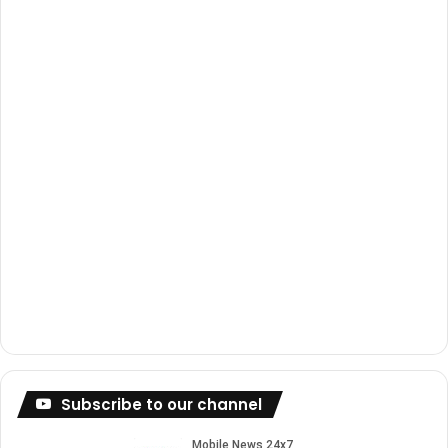
o
e
r
k
a
m
Subscribe to our channel