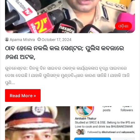
ଓଡ଼ିଶା
Aparna Mishra
October 17, 2024
ଠାବ ହେଲେ ନକଲି କଲ ସେଣ୍ଟର; ପୁଲିସ କବଜାରେ
୬ଜଣ ଅଟକ,
ଭୁବନେଶ୍ବର: ଦିନକୁ ଦିନ ସାଇବର ଠକଙ୍କ କାର୍ଯ୍ୟକଳାପ ବୃଦ୍ଧି ପାଇବାରେ
ଦେଖା ଦେଇଛି l ଯାହାକି ପୁଲିସଙ୍କ ମୁଣ୍ଡବିନ୍ଧାର କାରଣ ସାଜିଛି l ଯାହାକି ଆଜି
ପୁଣି…
Read More »