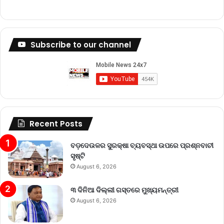
Subscribe to our channel
Recent Posts
ବଡ଼ଦେଉଳର ସୁରକ୍ଷା ବ୍ୟବସ୍ଥା ଉପରେ ପ୍ରଶ୍ନବାଚୀ
ସୃଷ୍ଟି
August 6, 2026
୩ ଦିନିଆ ଦିଲ୍ଲୀ ଗସ୍ତରେ ମୁଖ୍ୟମନ୍ତ୍ରୀ
August 6, 2026