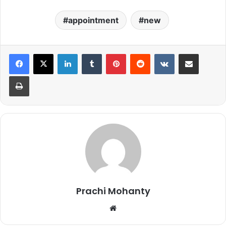
appointment
new
LinkedIn
Tumblr
Pinterest
Reddit
VKontakte
Share via Email
Print
Prachi Mohanty
We
bsi