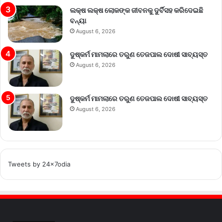
ଲକ୍ଷ ଲକ୍ଷ ଲୋକଙ୍କ ଜୀବନକୁ ଦୁର୍ବିସହ କରିଦେଇଛି
ବନ୍ୟା
August 6, 2026
ଦୁଷ୍କର୍ମ ମାମଲାରେ ତରୁଣ ତେଜପାଲ ଦୋଷୀ ସାବ୍ୟସ୍ତ
August 6, 2026
ଦୁଷ୍କର୍ମ ମାମଲାରେ ତରୁଣ ତେଜପାଲ ଦୋଷୀ ସାବ୍ୟସ୍ତ
August 6, 2026
Tweets by 24x7odia