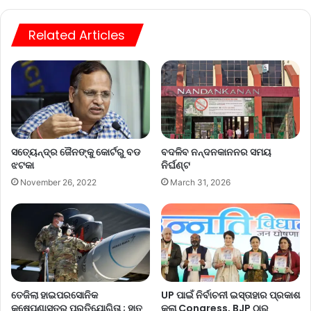
te
Related Articles
ସତ୍ୟେନ୍ଦ୍ର ଜୈନଙ୍କୁ କୋର୍ଟରୁ ବଡ
ବଦଳିବ ନନ୍ଦନକାନନର ସମୟ
ଝଟକା
ନିର୍ଘଣ୍ଟ
November 26, 2022
March 31, 2026
ତେଜିଲା ହାଇପରସୋନିକ
UP ପାଇଁ ନିର୍ବାଚନୀ ଇସ୍ତାହାର ପ୍ରକାଶ
କ୍ଷେପଣାସ୍ତ୍ର ପ୍ରତିଯୋଗିତା ; ହାତ
କଲା Congress, BJP ଠାରୁ