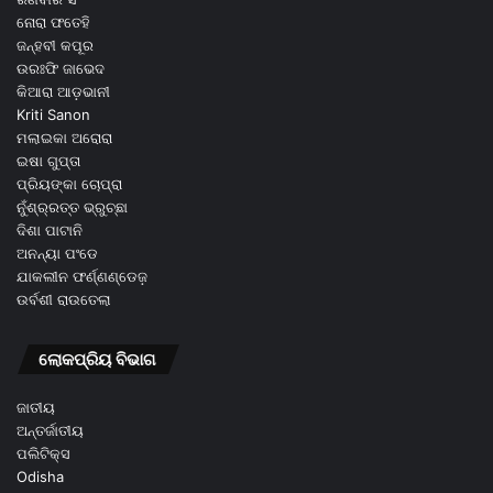
ନୋରା ଫତେହି
ଜନ୍ହବୀ କପୂର
ଉରଃଫି ଜାଭେଦ
କିଆରା ଆଡ଼ଭାନୀ
Kriti Sanon
ମଲାଇକା ଅରୋରା
ଇଷା ଗୁପ୍ତା
ପ୍ରିୟଙ୍କା ଚୋପ୍ରା
ନୁଁଶ୍ର୍ରତ୍ତ ଭ୍ରୁଚ୍ଛା
ଦିଶା ପାଟାନି
ଅନନ୍ୟା ପଂଡେ
ଯାକଲୀନ ଫର୍ଣ୍ଣଣ୍ଡେଜ଼
ଉର୍ବଶୀ ରାଉତେଲା
ଲୋକପ୍ରିୟ ବିଭାଗ
ଜାତୀୟ
ଅନ୍ତର୍ଜାତୀୟ
ପଲିଟିକ୍ସ
Odisha