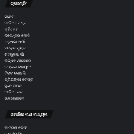
ଟ୍ରେଣ୍ଡିଂ
ସିନେମା
ପାର୍ଲିଆମେଣ୍ଟ
କ୍ରିକେଟ
ନରେନ୍ଦ୍ର ମୋଦି
ଅନୁଷ୍କା ଶର୍ମା
ଏଲୋନ ମୁଷ୍କ
ଶହରୁକ୍ଷ ଖାଁ
ଉଦ୍ଧବ ଥାକେରେ
କଙ୍ଗନା ରଣୟୁତଂ
ବିରାଟ କୋହଲି
ପ୍ରିୟଙ୍କା ଚୋପ୍ରା
ସୁନ୍ନି ଲିଓନି
ଆଲିଆ ଭଟ
ଉକରେଇନେ
ସମାଜିକ ଗଣ ମାଧ୍ୟମ
କାଟ୍ରିନା କୈଫ
ରଣବୀର ସିଂ