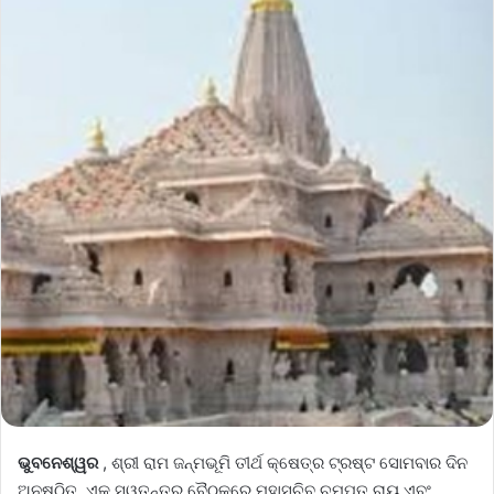
ଭୁବନେଶ୍ୱର
, ଶ୍ରୀ ରାମ ଜନ୍ମଭୂମି ତୀର୍ଥ କ୍ଷେତ୍ର ଟ୍ରଷ୍ଟ ସୋମବାର ଦିନ
ଅନୁଷ୍ଠିତ, ଏକ ସ୍ୱତନ୍ତ୍ର ବୈଠକରେ ମହାସଚିବ ଚମ୍ପତ ରାୟ ଏବଂ