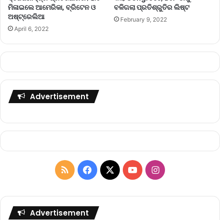
ମିଳାଇଲେ ଆମେରିକା, ବ୍ରିଟେନ ଓ
ବଳିଗଲା ପ୍ରତିଶ୍ରୁତିର ଲିଷ୍ଟ
ଅଷ୍ଟ୍ରେଲିଆ
February 9, 2022
April 6, 2022
Advertisement
R
F
X
Y
I
S
a
o
n
S
c
u
s
Advertisement