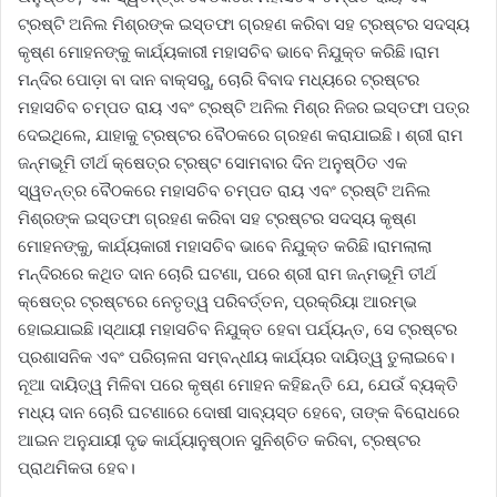
ଟ୍ରଷ୍ଟି ଅନିଲ ମିଶ୍ରଙ୍କ ଇସ୍ତଫା ଗ୍ରହଣ କରିବା ସହ ଟ୍ରଷ୍ଟର ସଦସ୍ୟ
କୃଷ୍ଣ ମୋହନଙ୍କୁ କାର୍ଯ୍ୟକାରୀ ମହାସଚିବ ଭାବେ ନିଯୁକ୍ତ କରିଛି।ରାମ
ମନ୍ଦିର ପୋଡ଼ା ବା ଦାନ ବାକ୍ସରୁ, ଚୋରି ବିବାଦ ମଧ୍ୟରେ ଟ୍ରଷ୍ଟର
ମହାସଚିବ ଚମ୍ପତ ରାୟ ଏବଂ ଟ୍ରଷ୍ଟି ଅନିଲ ମିଶ୍ର ନିଜର ଇସ୍ତଫା ପତ୍ର
ଦେଇଥିଲେ, ଯାହାକୁ ଟ୍ରଷ୍ଟର ବୈଠକରେ ଗ୍ରହଣ କରାଯାଇଛି। ଶ୍ରୀ ରାମ
ଜନ୍ମଭୂମି ତୀର୍ଥ କ୍ଷେତ୍ର ଟ୍ରଷ୍ଟ ସୋମବାର ଦିନ ଅନୁଷ୍ଠିତ ଏକ
ସ୍ୱତନ୍ତ୍ର ବୈଠକରେ ମହାସଚିବ ଚମ୍ପତ ରାୟ ଏବଂ ଟ୍ରଷ୍ଟି ଅନିଲ
ମିଶ୍ରଙ୍କ ଇସ୍ତଫା ଗ୍ରହଣ କରିବା ସହ ଟ୍ରଷ୍ଟର ସଦସ୍ୟ କୃଷ୍ଣ
ମୋହନଙ୍କୁ, କାର୍ଯ୍ୟକାରୀ ମହାସଚିବ ଭାବେ ନିଯୁକ୍ତ କରିଛି।ରାମଲାଲା
ମନ୍ଦିରରେ କଥିତ ଦାନ ଚୋରି ଘଟଣା, ପରେ ଶ୍ରୀ ରାମ ଜନ୍ମଭୂମି ତୀର୍ଥ
କ୍ଷେତ୍ର ଟ୍ରଷ୍ଟରେ ନେତୃତ୍ୱ ପରିବର୍ତ୍ତନ, ପ୍ରକ୍ରିୟା ଆରମ୍ଭ
ହୋଇଯାଇଛି।ସ୍ଥାୟୀ ମହାସଚିବ ନିଯୁକ୍ତ ହେବା ପର୍ଯ୍ୟନ୍ତ, ସେ ଟ୍ରଷ୍ଟର
ପ୍ରଶାସନିକ ଏବଂ ପରିଚାଳନା ସମ୍ବନ୍ଧୀୟ କାର୍ଯ୍ୟର ଦାୟିତ୍ୱ ତୁଲାଇବେ।
ନୂଆ ଦାୟିତ୍ୱ ମିଳିବା ପରେ କୃଷ୍ଣ ମୋହନ କହିଛନ୍ତି ଯେ, ଯେଉଁ ବ୍ୟକ୍ତି
ମଧ୍ୟ ଦାନ ଚୋରି ଘଟଣାରେ ଦୋଷୀ ସାବ୍ୟସ୍ତ ହେବେ, ତାଙ୍କ ବିରୋଧରେ
ଆଇନ ଅନୁଯାୟୀ ଦୃଢ କାର୍ଯ୍ୟାନୁଷ୍ଠାନ ସୁନିଶ୍ଚିତ କରିବା, ଟ୍ରଷ୍ଟର
ପ୍ରାଥମିକତା ହେବ।