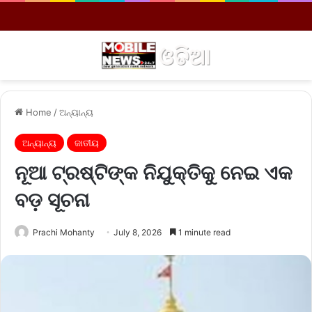
Menu
S
Home
/
ଅନ୍ୟାନ୍ୟ
ଅନ୍ୟାନ୍ୟ
ଜାତୀୟ
ନୂଆ ଟ୍ରଷ୍ଟିଙ୍କ ନିଯୁକ୍ତିକୁ ନେଇ ଏକ
ବଡ଼ ସୂଚନା
Prachi Mohanty
July 8, 2026
1 minute read