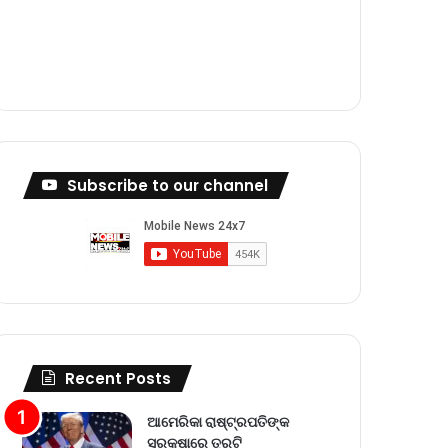
m
Subscribe to our channel
Recent Posts
ଆମେରିକା ରାଷ୍ଟ୍ରପତିଙ୍କ
ସୁରକ୍ଷାରେ ତ୍ରୁଟି