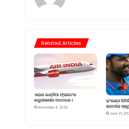
bsi
te
Related Articles
ଏୟାର ଇଣ୍ଡିଆ ଫ୍ଲାଇଟର
ଜରୁରୀକାଳୀନ ଅବତରଣ ।
ଇଂଲଣ୍ଡ ଦିନିକିଆ
ଭାରତୀୟ ସ୍କ୍ୱ
November 4, 2025
June 21, 20