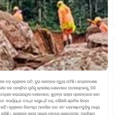
 ବଡ଼ ଭୂସ୍ଖଳନ ଘଟି, ଦୁଇ ଜଣଙ୍କର ମୃତ୍ୟୁ ଘଟିଛି। ଭଗ୍ନାବଶେଷ
ନ ଦଳ ପହଞ୍ଚିବା ପୂର୍ବରୁ ସ୍ଥାନୀୟ ଲୋକମାନେ ଘଟଣାସ୍ଥଳରୁ, ତିନି
 ଉଦ୍ଧାର କରାଯାଇଥିବା ଲୋକମାନେ, ସୁଡ଼ଙ୍ଗ ରାସ୍ତା ପ୍ରକଳ୍ପରେ କାମ
େ ଏପର୍ଯ୍ୟନ୍ତ ତଦନ୍ତ କରୁଛନ୍ତି ଯେ, କୌଣସି ଶ୍ରମିକ କିମ୍ବା
କି ନାହିଁ। ଭୂସ୍ଖଳନ ନିକଟସ୍ଥ ଆବାସିକ ଘର ଏବଂ ହୋମଷ୍ଟେଗୁଡ଼ିକୁ ମଧ୍ୟ
ୃଷ୍ଟି କରିଛି। ଭୂସ୍ଖଳନ ଖବର ପାଇବା ମାତ୍ରେ କାଲପେଟାରୁ, ଅଗ୍ନିଶମ