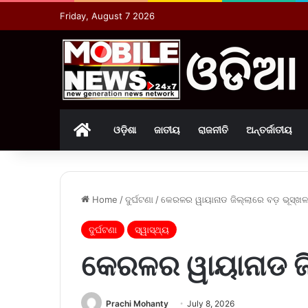
Friday, August 7 2026
Home
ଓଡ଼ିଶା
ଜାତୀୟ
ରାଜନୀତି
ଅନ୍ତର୍ଜାତୀୟ
Home
/
ଦୁର୍ଘଟଣା
/
କେରଳର ୱାୟାନାଡ ଜିଲ୍ଲାରେ ବଡ଼ ଭୂସ୍ଖ
ଦୁର୍ଘଟଣା
ସ୍ୱାସ୍ଥ୍ୟ
କେରଳର ୱାୟାନାଡ ଜି
Prachi Mohanty
July 8, 2026