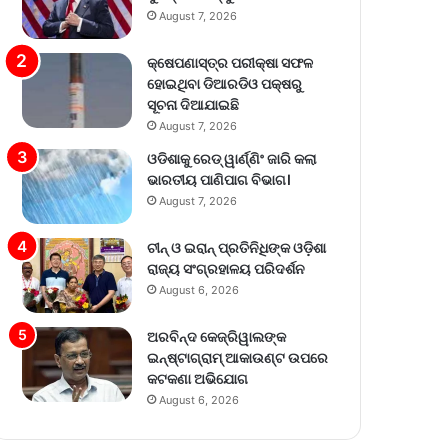
August 7, 2026
କ୍ଷେପଣାସ୍ତ୍ର ପରୀକ୍ଷା ସଫଳ
ହୋଇଥିବା ଡିଆରଡିଓ ପକ୍ଷରୁ
ସୂଚନା ଦିଆଯାଇଛି
August 7, 2026
ଓଡିଶାକୁ ରେଡ୍ ୱାର୍ଣ୍ଣିଂ ଜାରି କଲା
ଭାରତୀୟ ପାଣିପାଗ ବିଭାଗ।
August 7, 2026
ଚୀନ୍ ଓ ଇରାନ୍ ପ୍ରତିନିଧିଙ୍କ ଓଡ଼ିଶା
ରାଜ୍ୟ ସଂଗ୍ରହାଳୟ ପରିଦର୍ଶନ
August 6, 2026
ଅରବିନ୍ଦ କେଜ୍ରିୱାଲଙ୍କ
ଇନ୍‌ଷ୍ଟାଗ୍ରାମ୍ ଆକାଉଣ୍ଟ ଉପରେ
କଟକଣା ଅଭିଯୋଗ
August 6, 2026