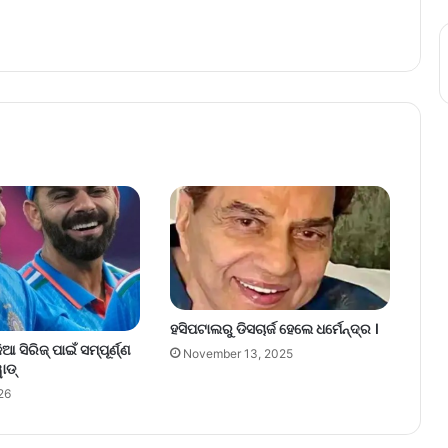
ହସିପଟାଲରୁ ଡିସଚାର୍ଜ ହେଲେ ଧର୍ମେନ୍ଦ୍ର ।
 ସିରିଜ୍ ପାଇଁ ସମ୍ପୂର୍ଣ୍ଣ
November 13, 2025
ାଡ୍
26