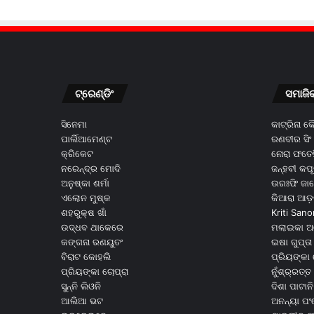
ଟ୍ରେଣ୍ଡିଂ
ସମାଜି
ସିନେମା
କାଟ୍ରିନା 
ପାର୍ଲିଆମେଣ୍ଟ
ରଣବୀର ସିଂ
କ୍ରିକେଟ
ନୋରା ଫତେହ
ନରେନ୍ଦ୍ର ମୋଦି
ଜନ୍ହବୀ କପ
ଅନୁଷ୍କା ଶର୍ମା
ଉରଃଫି ଜା
ଏଲୋନ ମୁଷ୍କ
କିଆରା ଆଡ଼
ଶହରୁକ୍ଷ ଖାଁ
Kriti Sano
ଉଦ୍ଧବ ଥାକେରେ
ମଲାଇକା ଅ
କଙ୍ଗନା ରଣୟୁତଂ
ଇଷା ଗୁପ୍ତା
ବିରାଟ କୋହଲି
ପ୍ରିୟଙ୍କା 
ପ୍ରିୟଙ୍କା ଚୋପ୍ରା
ନୁଁଶ୍ର୍ରତ୍ତ 
ସୁନ୍ନି ଲିଓନି
ଦିଶା ପାଟାନି
ଆଲିଆ ଭଟ
ଅନନ୍ୟା ପଂ