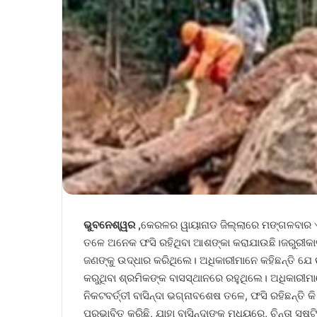
ଭୁବନେଶ୍ୱର ,
କେରଳର ୱାୟାନାଡ ଜିଲ୍ଲାରେ ମଙ୍ଗଳବାର ଏକ
ତଳେ ଅନେକ ଫସି ରହିଥିବା ଆଶଙ୍କା କରାଯାଉଛି।ଜରୁରୀକାଳୀ
ଜଣଙ୍କୁ ଉଦ୍ଧାର କରିଥିଲେ। ଅଧିକାରୀମାନେ କହିଛନ୍ତି ଯେ
କରୁଥିବା ଶ୍ରମିକଙ୍କ ବାସସ୍ଥାନରେ ରହୁଥିଲେ। ଅଧିକାରୀମାନ
ନିକଟବର୍ତ୍ତୀ ବାସିନ୍ଦା ଭଗ୍ନାବଶେଷ ତଳେ, ଫସି ରହିଛନ୍ତି 
ପ୍ରଭାବିତ କରିଛି, ଯାହା ବାସିନ୍ଦାଙ୍କ ମଧ୍ୟରେ, ଚିନ୍ତା ସ