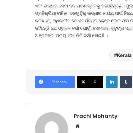
ଏବଂ ଉଦ୍ଧାର ସେବା ଦଳ ଘଟଣାସ୍ଥଳକୁ ପହଞ୍ଚିଥିଲେ। ପୁଲିସ
ପ୍ରତିକ୍ରିୟା ବାହିନୀ ଦଳଗୁଡ଼ିକୁ ଉଦ୍ଧାର କାର୍ଯ୍ୟ ପାଇଁ
କରିଛନ୍ତି, ଅଧିକାରୀମାନେ ଏପର୍ଯ୍ୟନ୍ତ କେତେ ଲୋକ ଫସି ରହିଛ
କହିଛନ୍ତି ଯେ ପ୍ରବଳ ବର୍ଷା ଯୋଗୁଁଁ, ସୋମବାର ସୁଡ଼ଙ୍ଗ ସ
ଅଞ୍ଚଳରେ, ପ୍ରାୟ ୨୬୫ ମିମି ବର୍ଷା ହୋଇଛି ।
Kerala
LinkedIn
Tumb
Facebook
X
Prachi Mohanty
We