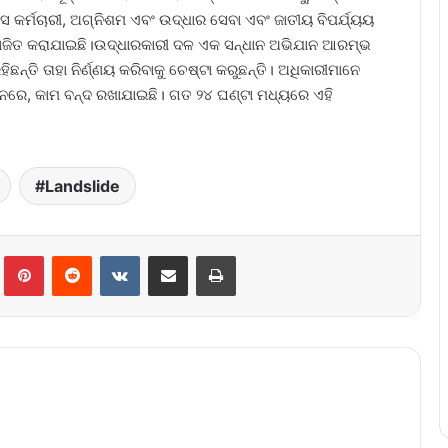
 କର୍ମଚାରୀ, ଅଗ୍ନିଶମ ଏବଂ ଉଦ୍ଧାର ସେବା ଏବଂ ଜାତୀୟ ବିପର୍ଯ୍ୟୟ
 ନିୟୋଜିତ କରାଯାଇଛି।ଉଦ୍ଧାରକାରୀ ଦଳ ଏକ ସନ୍ଧାନ ଅଭିଯାନ ଆରମ୍ଭ
ନ୍ତି ତାହା ନିର୍ଣ୍ଣୟ କରିବାକୁ ଚେଷ୍ଟା କରୁଛନ୍ତି। ଅଧିକାରୀମାନେ
୍ଥାନରେ, କାମ ବନ୍ଦ ରଖାଯାଇଛି। ଗତ ୨୪ ଘଣ୍ଟା ମଧ୍ୟରେ ଏହି
Landslide
lr
Pinterest
Reddit
VKontakte
Share via Email
Print