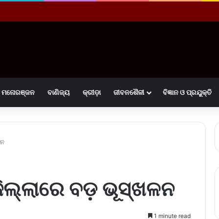
ମନୋରଞ୍ଜନ
ବାଣିଜ୍ୟ
କ୍ରୀଡ଼ା
ଜୀବନଶୈଳୀ
ବିଜ୍ଞାନ ଓ ପ୍ରଯୁକ୍ତି
ଳନ
ଲ୍ଲାରେ ବଡ଼ ଭୂସ୍ଖଳନ
1 minute read