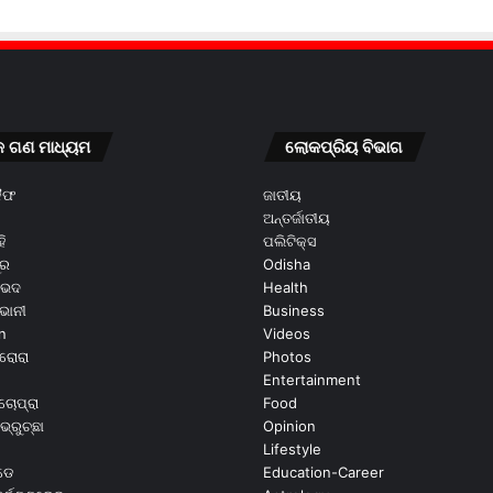
କ ଗଣ ମାଧ୍ୟମ
ଲୋକପ୍ରିୟ ବିଭାଗ
କୈଫ
ଜାତୀୟ
ଅନ୍ତର୍ଜାତୀୟ
ି
ପଲିଟିକ୍ସ
ୂର
Odisha
ଭେଦ
Health
ଭାନୀ
Business
n
Videos
ରୋରା
Photos
Entertainment
ଚୋପ୍ରା
Food
ଭ୍ରୁଚ୍ଛା
Opinion
Lifestyle
ଡେ
Education-Career