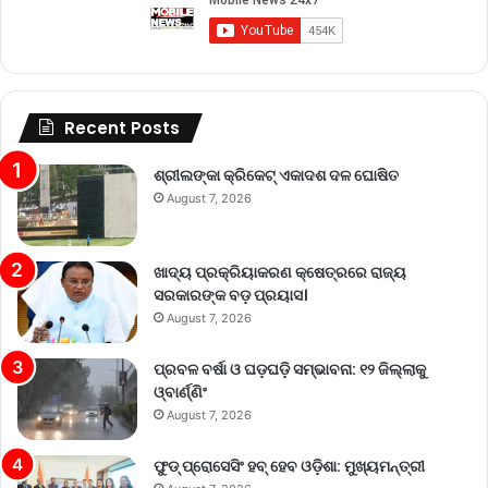
Recent Posts
ଶ୍ରୀଲଙ୍କା କ୍ରିକେଟ୍‌ ଏକାଦଶ ଦଳ ଘୋଷିତ
August 7, 2026
ଖାଦ୍ୟ ପ୍ରକ୍ରିୟାକରଣ କ୍ଷେତ୍ରରେ ରାଜ୍ୟ
ସରକାରଙ୍କ ବଡ଼ ପ୍ରୟାସ।
August 7, 2026
ପ୍ରବଳ ବର୍ଷା ଓ ଘଡ଼ଘଡ଼ି ସମ୍ଭାବନା: ୧୨ ଜିଲ୍ଲାକୁ
ଓ୍ବାର୍ଣ୍ଣିଂ
August 7, 2026
ଫୁଡ୍ ପ୍ରୋସେସିଂ ହବ୍ ହେବ ଓଡ଼ିଶା: ମୁଖ୍ୟମନ୍ତ୍ରୀ