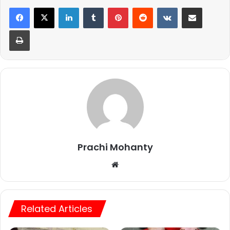
LinkedIn
Tumblr
Pinterest
Reddit
VKontakte
Share via Email
Print
Prachi Mohanty
We
bsi
te
Related Articles