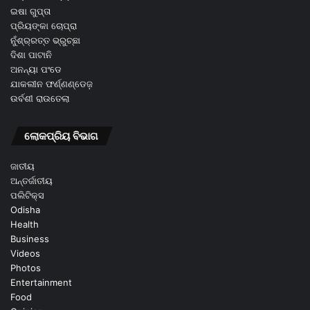
ଇଷା ଗୁପ୍ତା
ପ୍ରିୟଙ୍କା ଚୋପ୍ରା
ନୁଁଶ୍ର୍ରତ୍ତ ଭ୍ରୁଚ୍ଛା
ଦିଶା ପାଟାନି
ଅନନ୍ୟା ପଂଡେ
ଯାକଲୀନ ଫର୍ଣ୍ଣଣ୍ଡେଜ଼
ଉର୍ବଶୀ ରାଉତେଲା
ଲୋକପ୍ରିୟ ବିଭାଗ
ଜାତୀୟ
ଅନ୍ତର୍ଜାତୀୟ
ପଲିଟିକ୍ସ
Odisha
Health
Business
Videos
Photos
Entertainment
Food