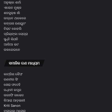
ଅନୁଷ୍କା ଶର୍ମା
ଏଲୋନ ମୁଷ୍କ
ଶହରୁକ୍ଷ ଖାଁ
ଉଦ୍ଧବ ଥାକେରେ
କଙ୍ଗନା ରଣୟୁତଂ
ବିରାଟ କୋହଲି
ପ୍ରିୟଙ୍କା ଚୋପ୍ରା
ସୁନ୍ନି ଲିଓନି
ଆଲିଆ ଭଟ
ଉକରେଇନେ
ସମାଜିକ ଗଣ ମାଧ୍ୟମ
କାଟ୍ରିନା କୈଫ
ରଣବୀର ସିଂ
ନୋରା ଫତେହି
ଜନ୍ହବୀ କପୂର
ଉରଃଫି ଜାଭେଦ
କିଆରା ଆଡ଼ଭାନୀ
Kriti Sanon
ମଲାଇକା ଅରୋରା