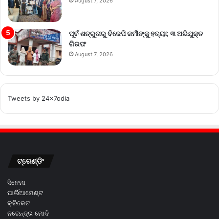
August 7, 2026
ପୂର୍ବ ଶତ୍ରୁତାରୁ ବିଜେପି କର୍ମୀଙ୍କୁ ହତ୍ୟା; ୩ ଅଭିଯୁକ୍ତ
ଗିରଫ
August 7, 2026
Tweets by 24x7odia
ଟ୍ରେଣ୍ଡିଂ
ସିନେମା
ପାର୍ଲିଆମେଣ୍ଟ
କ୍ରିକେଟ
ନରେନ୍ଦ୍ର ମୋଦି