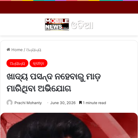
Menu
S
Home
/
ଅନ୍ୟାନ୍ୟ
ଅନ୍ୟାନ୍ୟ
କ୍ରୀଡ଼ା
ଖାଦ୍ୟ ପସନ୍ଦ ନହେବାରୁ ମାଡ଼
ମାରିଥିବା ଅଭିଯୋଗ
Prachi Mohanty
June 30, 2026
1 minute read