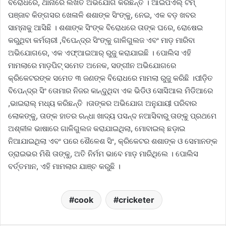
ବିରୋଧରେ, ଥାନାରେ ଲିଖିତ ଅଭିଯୋଗ କରିଛନ୍ତି । ଆଇପିଏଲ୍ ଟିମ୍
ପଞ୍ଜାବ କିଙ୍ଗସର ଖେଳାଳି ଶଶାଙ୍କ ସିଂଙ୍କୁ, ନେଇ, ଏକ ବଡ଼ ଖବର
ସାମ୍ନାକୁ ଆସିଛି । ଶଶାଙ୍କ ସିଂଙ୍କ ବିରୋଧରେ ତାଙ୍କ ଘରେ, ରୋଷେଇ
କରୁଥିବା କର୍ମଚାରୀ ,ବିପେନ୍ଦ୍ର ସିଂଙ୍କୁ ଗାଳିଗୁଲଜ ଏବଂ ମାଡ଼ ମାରିବା
ଅଭିଯୋଗରେ, ଏକ ଏଫ୍‌ଆଇଆର୍ ରୁଜୁ କରାଯାଇଛି । ପୋଲିସ ଏହି
ମାମଲାରେ ମାଡ଼ପିଟ୍ ସମେତ ଅନେକ, ସଙ୍ଗୀନ ଅଭିଯୋଗରେ
କ୍ରିକେଟରଙ୍କ ସମେତ ୩ ଜଣଙ୍କ ବିରୋଧରେ ମାମଲା ରୁଜୁ କରିଛି ।ପୀଡ଼ିତ
ବିପେନ୍ଦ୍ର ସିଂ ତୋମାର ନିଜର କାନ୍ଦୁଥିବା ଏକ ଭିଡିଓ ସୋସିଆଲ ମିଡିଆରେ
,ଭାଇରାଲ୍ ମଧ୍ୟ କରିଛନ୍ତି ।ତାଙ୍କର ଅଭିଯୋଗ ଅନୁଯାୟୀ ପରିବାର
ଲୋକଙ୍କୁ, ତାଙ୍କ ହାତର ରନ୍ଧା ଖାଦ୍ୟ ପସନ୍ଦ ନଆସିବାରୁ ତାଙ୍କୁ ପ୍ରଥମେ
ଅଶ୍ଳୀଳ ଭାଷାରେ ଗାଳିଗୁଲଜ କରାଯାଇଥିଲା, ମୋବାଇଲ୍ ଛଡ଼ାଇ
ନିଆଯାଇଥିଲା ଏବଂ ପରେ ଶୈଳେଶ ସିଂ, କ୍ରିକେଟର ଶଶାଙ୍କ ଓ ସେମାନଙ୍କ
ଡ୍ରାଇଭର ମିଶି ତାଙ୍କୁ, ଅତି ନିର୍ମମ ଭାବେ ମାଡ଼ ମାରିଥିଲେ । ପୋଲିସ
ବର୍ତ୍ତମାନ, ଏହି ମାମଲାର ଯାଞ୍ଚ କରୁଛି ।
cook
cricketer