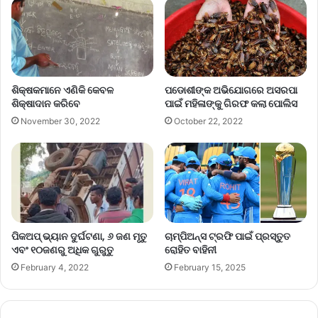
ଶିକ୍ଷକମାନେ ଏଣିକି କେବଳ
ପଡୋଶୀଙ୍କ ଅଭିଯୋଗରେ ଅସରପା
ଶିକ୍ଷାଦାନ କରିବେ
ପାଇଁ ମହିଳାଙ୍କୁ ଗିରଫ କଲା ପୋଲିସ
November 30, 2022
October 22, 2022
ପିକଅପ୍ ଭ୍ୟାନ ଦୁର୍ଘଟଣା, ୬ ଜଣ ମୃତୁ
ଚାମ୍ପିଅନ୍ସ ଟ୍ରଫି ପାଇଁ ପ୍ରସ୍ତୁତ
ଏବଂ ୧୦ଜଣରୁ ଅଧିକ ଗୁରୁତୁ
ରୋହିତ ବାହିନୀ
February 4, 2022
February 15, 2025