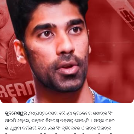
ଭୁବନେଶ୍ୱର ,
ମଧ୍ୟପ୍ରଦେଶର ବାସିନ୍ଦା କ୍ରିକେଟର ଶଶାଙ୍କ ସିଂ
ଆଇପିଏଲ୍‌ରେ, ପଞ୍ଜାବ କିଙ୍ଗସ୍ ପକ୍ଷରୁ ଖେଳନ୍ତି । ତାଙ୍କ ଘରେ
ରାନ୍ଧୁଥିବା କର୍ମଚାରୀ ବିପେନ୍ଦ୍ର ସିଂ କ୍ରିକେଟର ଓ ତାଙ୍କ ପିତାଙ୍କ