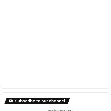
o
e
r
k
a
m
Subscribe to our channel