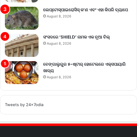
ଲେପ୍ଟୋସ୍ପାଇରୋସିସ୍ କ’ଣ ଏବଂ ଏହା କିପରି ବ୍ୟାପେ
August 8, 2026
ସଂସଦରେ ‘SHIELD’ ନାମକ ଏକ ନୂଆ ବିଲ୍
August 8, 2026
ବେଙ୍ଗାଲୁରୁର ୫-ଷ୍ଟାର୍ ହୋଟେଲରେ ଏକ୍ସପାୟାରି
ଖାଦ୍ୟ
August 8, 2026
Tweets by 24x7odia