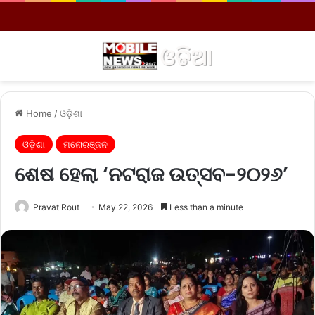
Menu
S
Home
/
ଓଡ଼ିଶା
ଓଡ଼ିଶା
ମନୋରଞ୍ଜନ
ଶେଷ ହେଲା ‘ନଟରାଜ ଉତ୍ସବ-୨୦୨୬’
Pravat Rout
May 22, 2026
Less than a minute