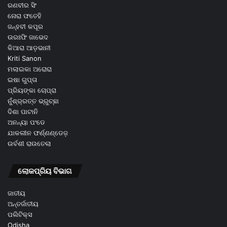
ରଣବୀର ସିଂ
ନୋରା ଫତେହି
ଜନ୍ହବୀ କପୂର
ଉରଃଫି ଜାଭେଦ
କିଆରା ଆଡ଼ଭାନୀ
Kriti Sanon
ମଲାଇକା ଅରୋରା
ଇଷା ଗୁପ୍ତା
ପ୍ରିୟଙ୍କା ଚୋପ୍ରା
ନୁଁଶ୍ର୍ରତ୍ତ ଭ୍ରୁଚ୍ଛା
ଦିଶା ପାଟାନି
ଅନନ୍ୟା ପଂଡେ
ଯାକଲୀନ ଫର୍ଣ୍ଣଣ୍ଡେଜ଼
ଉର୍ବଶୀ ରାଉତେଲା
ଲୋକପ୍ରିୟ ବିଭାଗ
ଜାତୀୟ
ଅନ୍ତର୍ଜାତୀୟ
ପଲିଟିକ୍ସ
Odisha