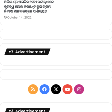
ଓଡିଶା ପ୍ରଶାସନିକ ସେବା ପରୀକ୍ଷାରେ
କୃତିତ୍ୱ ହାସଲ କରିଛନ୍ତି ଡୁରା ଗ୍ରାମ
ନିବାସୀ ମାନସ ରଞ୍ଜନ ପାଣିଗ୍ରାହୀ
October 14, 2022
Advertisement
R
F
X
Y
I
S
a
o
n
S
c
u
s
Advertisement