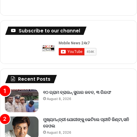
Subscribe to our channel
Recent Posts
୧୦ ଗ୍ରାମ ବ୍ରାଉନ୍ ସୁଗାର ଜବତ, ୩ ଗିରଫ
August 8, 2026
ମୁଖ୍ୟମନ୍ତ୍ରୀ ଯୋଗୀଙ୍କୁ ଭେଟିଲେ ପ୍ରୀତି ଜିଣ୍ଟା,ସନି
ଦେଓଲ
August 8, 2026