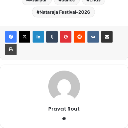
Nataraja Festival-2026
LinkedIn
Tumblr
Pinterest
Reddit
VKontakte
Share via Email
Print
Pravat Rout
We
bsi