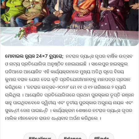
ମୋବାଇଲ ନ୍ୟୁଜ 24×7 ବ୍ୟୁରୋ;
ନଟରାଜ ଡ୍ୟାନ୍ସ ଗୃପର ବାର୍ଷିକ ଉତ୍ସବ
ଓ ନାଟ୍ୟ ପ୍ରତିଯୋଗିତା ଅନୁଷ୍ଠିତ ହୋଇଯାଇଛି । ସାଲେପୁର ହାଇସ୍କୁଲ
ପଡିଆରେ ଆୟୋଜିତ ଏହି କାର୍ଯ୍ୟକ୍ରମରେ ମୁଖ୍ୟ ଅତିଥି ରୂପେ ବିଜୟ
କୁମାର ବରାଳ ଯୋଗ ଦେଇ କୃତି ପ୍ରତିଯୋଗୀମାନଙ୍କୁ ମାନପତ୍ର ପ୍ରଦାନ
କରିଥିଲେ । ‘ନଟରାଜ ଉତ୍ସବ-୨୦୨୬’ ମେ ୧୧ ଓ ୧୨ ତାରିଖରେ ୨ ବ୍ୟାପି
ଚାଲିଥିଲା । ଆୟୋଜିତ ପ୍ରତିଯୋଗିତାରେ ପ୍ରଥମ ପୁରସ୍କାର ତୃପ୍ତି ରଞ୍ଜନ
ସାହୁ ପାଇଥିବାବେଳେ ଦ୍ୱିତୀୟ ଏବଂ ତୃତୀୟ ପୁରସ୍କାର ଅରୁନୟ ନାୟକ ଏବଂ
ସୁକାନ୍ତୀ ଜେନା ପାଇଛନ୍ତି । କାର୍ଯ୍ୟକ୍ରମ ଶେଷରେ ନଟରାଜ ଡ୍ୟାନ୍ସ ଗୃପର
ମାଲିକ ମୀନକେତନ ରାଉତ ଧନ୍ୟବାଦ ଅର୍ପଣ କରିଥିଲେ ।
#salipur
dance
Ends