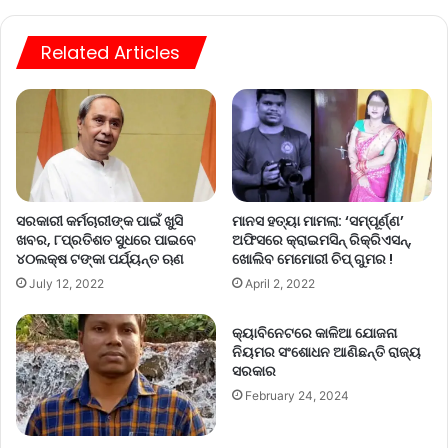
te
Related Articles
ସରକାରୀ କର୍ମଚାରୀଙ୍କ ପାଇଁ ଖୁସି
ମାନସ ହତ୍ୟା ମାମଲା: ‘ସମ୍ପୂର୍ଣ୍ଣ’
ଖବର, ୮ପ୍ରତିଶତ ସୁଧରେ ପାଇବେ
ଅଫିସରେ କ୍ରାଇମସିନ୍ ରିକ୍ରିଏସନ୍,
୪୦ଲକ୍ଷ ଟଙ୍କା ପର୍ଯ୍ୟନ୍ତ ଋଣ
ଖୋଲିବ ମେମୋରୀ ଚିପ୍ ଗୁମର !
July 12, 2022
April 2, 2022
କ୍ୟାବିନେଟରେ କାଳିଆ ଯୋଜନା
ନିୟମର ସଂଶୋଧନ ଆଣିଛନ୍ତି ରାଜ୍ୟ
ସରକାର
February 24, 2024