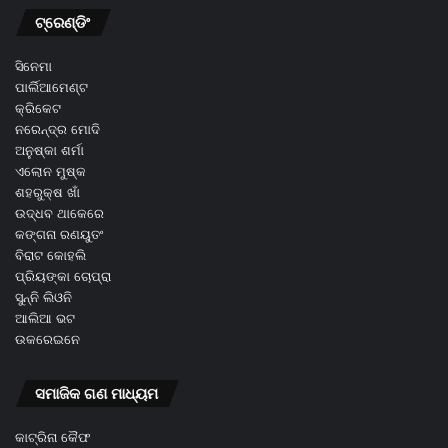
ଟ୍ରେଣ୍ଡିଂ
ସିନେମା
ପାର୍ଲିଆମେଣ୍ଟ
କ୍ରିକେଟ
ନରେନ୍ଦ୍ର ମୋଦି
ଅନୁଷ୍କା ଶର୍ମା
ଏଲୋନ ମୁଷ୍କ
ଶହରୁକ୍ଷ ଖାଁ
ଉଦ୍ଧବ ଥାକେରେ
କଙ୍ଗନା ରଣୟୁତଂ
ବିରାଟ କୋହଲି
ପ୍ରିୟଙ୍କା ଚୋପ୍ରା
ସୁନ୍ନି ଲିଓନି
ଆଲିଆ ଭଟ
ଉକରେଇନେ
ସମାଜିକ ଗଣ ମାଧ୍ୟମ
କାଟ୍ରିନା କୈଫ