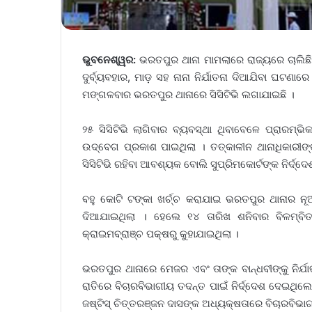
ଭୁବନେଶ୍ୱର:
ଭରତପୁର ଥାନା ମାମଲାରେ ରାଜ୍ୟରେ ଚାଲିଛି ତ
ଦୁର୍ବ୍ୟବହାର, ମାଡ଼ ସହ ନାନା ନିର୍ଯାତନା ଦିଆଯିବା ଘଟଣ
ମଙ୍ଗଳବାର ଭରତପୁର ଥାନାରେ ସିସିଟିଭି ଲଗାଯାଇଛି ।
୨୫ ସିସିଟିଭି ଲାଗିବାର ବ୍ୟବସ୍ଥା ଥିବାବେଳେ ପ୍ରାରମ୍ଭ
ଉଦ୍‌ବେଗ ପ୍ରକାଶ ପାଇଥିଲା । ତତ୍କାଳୀନ ଥାନାଧିକାରୀଙ୍କ
ସିସିଟିଭି ରହିବା ଆବଶ୍ୟକ ବୋଲି ସୁପ୍ରିମକୋର୍ଟଙ୍କ ନିର୍ଦ୍ଦେଶ
ବହୁ କୋଟି ଟଙ୍କା ଖର୍ଚ୍ଚ କରାଯାଇ ଭରତପୁର ଥାନାର ନୂଆ
ଦିଆଯାଇଥିଲା । ହେଲେ ୧୪ ତାରିଖ ଶନିବାର ବିଳମ୍ବିତ
କ୍ରାଇମବ୍ରାଞ୍ଚ ପକ୍ଷରୁ କୁହାଯାଇଥିଲା ।
ଭରତପୁର ଥାନାରେ ମେଜର ଏବଂ ତାଙ୍କ ବାନ୍ଧବୀଙ୍କୁ ନିର୍
ରାତିରେ ବିଚାରବିଭାଗୀୟ ତଦନ୍ତ ପାଇଁ ନିର୍ଦ୍ଦେଶ ଦେଇଥିଲ
ଜଷ୍ଟିସ୍‌ ଚିତ୍ତରଞ୍ଜନ ଦାସଙ୍କ ଅଧ୍ୟକ୍ଷତାରେ ବିଚାରବିଭା