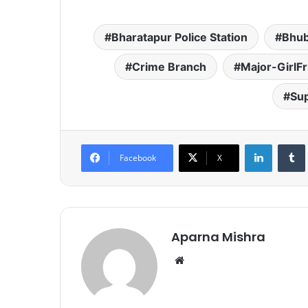
Bharatapur Police Station
Bhu
Crime Branch
Major-GirlFr
Su
LinkedIn
Tumb
Facebook
X
Aparna Mishra
We
bsi
te