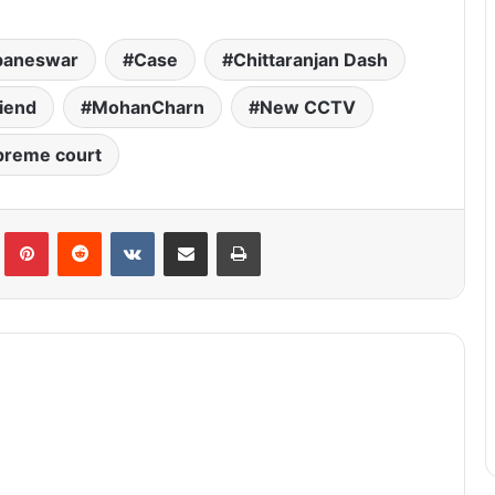
baneswar
Case
Chittaranjan Dash
iend
MohanCharn
New CCTV
preme court
lr
Pinterest
Reddit
VKontakte
Share via Email
Print