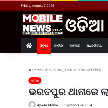
Friday, August 7 2026
Home
ଓଡ଼ିଶା
ଜାତୀୟ
ରାଜନୀତି
ଅନ୍ତର୍ଜାତୀୟ
Home
/
ଓଡ଼ିଶା
/
ଭରତପୁର ଥାନାରେ ଲାଗିଲା ନୂଆ ସିସିଟିଭି
ଓଡ଼ିଶା
ଭରତପୁର ଥାନାରେ ଲାଗି
Aparna Mishra
September 24, 2024