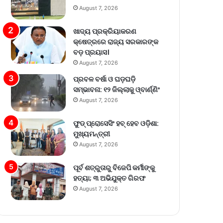
August 7, 2026
ଖାଦ୍ୟ ପ୍ରକ୍ରିୟାକରଣ
କ୍ଷେତ୍ରରେ ରାଜ୍ୟ ସରକାରଙ୍କ
ବଡ଼ ପ୍ରୟାସ।
August 7, 2026
ପ୍ରବଳ ବର୍ଷା ଓ ଘଡ଼ଘଡ଼ି
ସମ୍ଭାବନା: ୧୨ ଜିଲ୍ଲାକୁ ଓ୍ବାର୍ଣ୍ଣିଂ
August 7, 2026
ଫୁଡ୍ ପ୍ରୋସେସିଂ ହବ୍ ହେବ ଓଡ଼ିଶା:
ମୁଖ୍ୟମନ୍ତ୍ରୀ
August 7, 2026
ପୂର୍ବ ଶତ୍ରୁତାରୁ ବିଜେପି କର୍ମୀଙ୍କୁ
ହତ୍ୟା; ୩ ଅଭିଯୁକ୍ତ ଗିରଫ
August 7, 2026