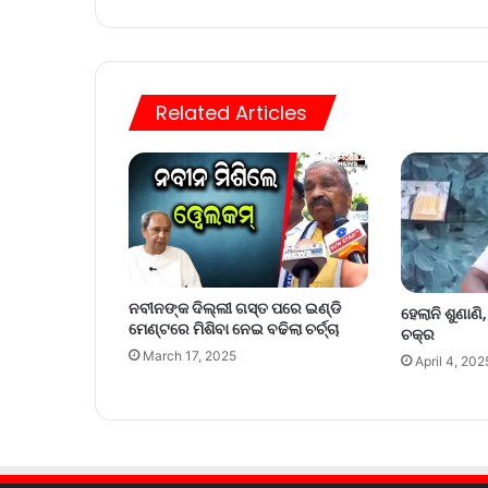
Related Articles
ନବୀନଙ୍କ ଦିଲ୍ଲୀ ଗସ୍ତ ପରେ ଇଣ୍ଡି
ହେଲାନି ଶୁଣାଣି
ମେଣ୍ଟରେ ମିଶିବା ନେଇ ବଢିଲା ଚର୍ଚ୍ଚା
ଚକ୍ର
March 17, 2025
April 4, 202