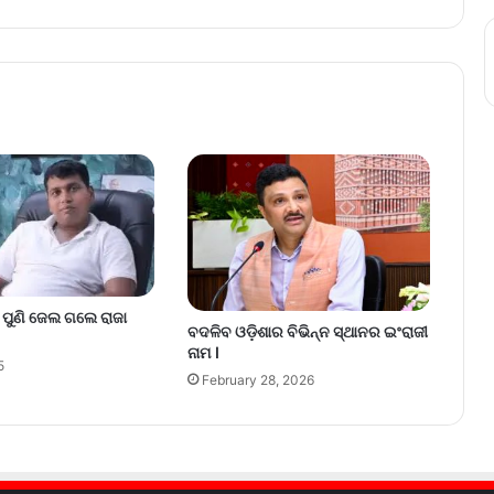
, ପୁଣି ଜେଲ ଗଲେ ରାଜା
ବଦଳିବ ଓଡ଼ିଶାର ବିଭିନ୍ନ ସ୍ଥାନର ଇଂରାଜୀ
ନାମ ।
5
February 28, 2026