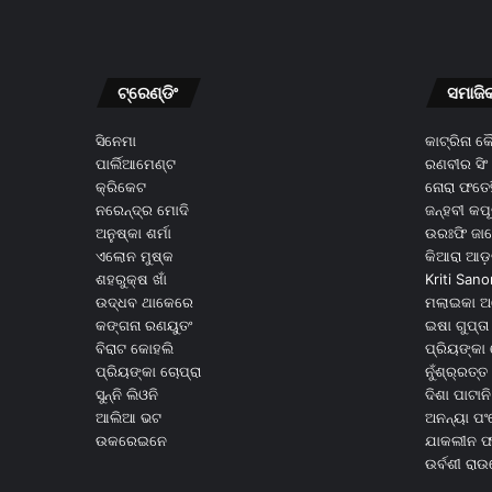
ଟ୍ରେଣ୍ଡିଂ
ସମାଜି
ସିନେମା
କାଟ୍ରିନା 
ପାର୍ଲିଆମେଣ୍ଟ
ରଣବୀର ସିଂ
କ୍ରିକେଟ
ନୋରା ଫତେହ
ନରେନ୍ଦ୍ର ମୋଦି
ଜନ୍ହବୀ କପ
ଅନୁଷ୍କା ଶର୍ମା
ଉରଃଫି ଜା
ଏଲୋନ ମୁଷ୍କ
କିଆରା ଆଡ଼
ଶହରୁକ୍ଷ ଖାଁ
Kriti Sano
ଉଦ୍ଧବ ଥାକେରେ
ମଲାଇକା ଅ
କଙ୍ଗନା ରଣୟୁତଂ
ଇଷା ଗୁପ୍ତା
ବିରାଟ କୋହଲି
ପ୍ରିୟଙ୍କା 
ପ୍ରିୟଙ୍କା ଚୋପ୍ରା
ନୁଁଶ୍ର୍ରତ୍ତ 
ସୁନ୍ନି ଲିଓନି
ଦିଶା ପାଟାନି
ଆଲିଆ ଭଟ
ଅନନ୍ୟା ପଂ
ଉକରେଇନେ
ଯାକଲୀନ ଫର
ଉର୍ବଶୀ ରା