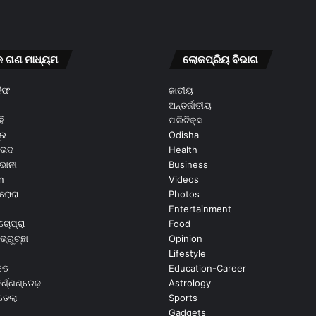
କ ଗଣ ମାଧ୍ୟମ
ଲୋକପ୍ରିୟ ବିଭାଗ
କୈଫ
ଜାତୀୟ
ଅନ୍ତର୍ଜାତୀୟ
ି
ପଲିଟିକ୍ସ
ୂର
Odisha
ଭେଦ
Health
ଭାନୀ
Business
n
Videos
ରୋରା
Photos
Entertainment
ଚୋପ୍ରା
Food
ଭ୍ରୁଚ୍ଛା
Opinion
Lifestyle
ଡେ
Education-Career
୍ଣ୍ଣଣ୍ଡେଜ଼
Astrology
ଉତେଲା
Sports
Gadgets