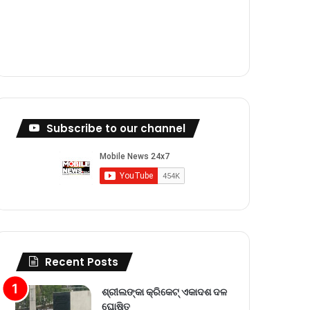
m
Subscribe to our channel
Recent Posts
ଶ୍ରୀଲଙ୍କା କ୍ରିକେଟ୍‌ ଏକାଦଶ ଦଳ
ଘୋଷିତ