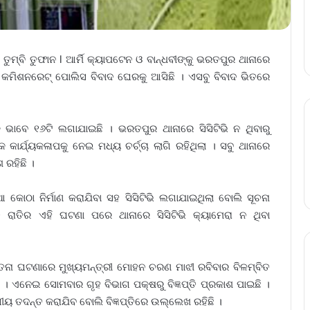
ୁମ୍ବି ତୁଫାନ l ଆର୍ମି କ୍ୟାପଟେନ ଓ ବାନ୍ଧବୀଙ୍କୁ ଭରତପୁର ଥାନାରେ
ାରେ କମିଶନରେଟ୍‌ ପୋଲିସ ବିବାଦ ଘେରକୁ ଆସିଛି । ଏସବୁ ବିବାଦ ଭିତରେ
ିକ ଭାବେ ୧୬ଟି ଲଗାଯାଇଛି । ଭରତପୁର ଥାନାରେ ସିସିଟିଭି ନ ଥିବାରୁ
 କାର୍ଯ୍ୟକଳାପକୁ ନେଇ ମଧ୍ୟ ଚର୍ଚ୍ଚା ଲାଗି ରହିଥିଲା । ସବୁ ଥାନାରେ
 ରହିଛି ।
 କୋଠା ନିର୍ମାଣ କରାଯିବା ସହ ସିସିଟିଭି ଲଗାଯାଇଥିଲା ବୋଲି ସୂଚନା
 ରାତିର ଏହି ଘଟଣା ପରେ ଥାନାରେ ସିସିଟିଭି କ୍ୟାମେରା ନ ଥିବା
ଯାତନା ଘଟଣାରେ ମୁଖ୍ୟମନ୍ତ୍ରୀ ମୋହନ ଚରଣ ମାଝୀ ରବିବାର ବିଳମ୍ବିତ
େ । ଏନେଇ ସୋମବାର ଗୃହ ବିଭାଗ ପକ୍ଷରୁ ବିଜ୍ଞପ୍ତି ପ୍ରକାଶ ପାଇଛି ।
ଗୀୟ ତଦନ୍ତ କରାଯିବ ବୋଲି ବିଜ୍ଞପ୍ତିରେ ଉଲ୍ଲେଖ ରହିଛି ।