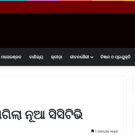
ମନୋରଞ୍ଜନ
ବାଣିଜ୍ୟ
କ୍ରୀଡ଼ା
ଜୀବନଶୈଳୀ
ବିଜ୍ଞାନ ଓ ପ୍ରଯୁକ୍ତି
ଲା ନୂଆ ସିସିଟିଭି
1 minute read