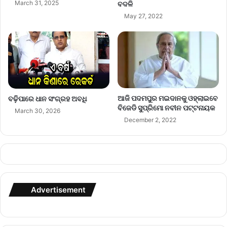
March 31, 2025
ବଦଳି
May 27, 2022
ଆଜି ପଦମପୁର ମଇଦାନକୁ ଓହ୍ଲାଇବେ
ବଢ଼ିପାରେ ଧାନ ସଂଗ୍ରହ ଅବଧି
ବିଜେଡି ସୁପ୍ରିମୋ ନବୀନ ପଟ୍ଟନାୟକ
March 30, 2026
December 2, 2022
Advertisement