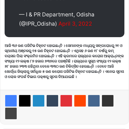
— I & PR Department, Odisha
(@IPR_Odisha)
April 3, 2022
ଆଜି ୩୬ ଜଣ ପଜିଟିଭ ଚିହ୍ନଟ ହୋଇଛନ୍ତି । ସେମାନଙ୍କ ମଧ୍ୟରୁ ସଙ୍ଗରୋଧରୁ ୨୧ ଓ
ସ୍ଥାନୀୟ ଅଞ୍ଚଳରୁ ୧୫ ଜଣ ଚିହ୍ନଟ ହୋଇଛନ୍ତି । ଏଥିସହ ୬ ଜଣ ୧୮ ବର୍ଷରୁ କମ୍
ବୟସର ପିଲା ସଂକ୍ରମିତ ହୋଇଛନ୍ତି । ଏହି କ୍ରମରେ ରାଜ୍ୟରେ କରୋନା ଆକ୍ରାନ୍ତଙ୍କ
ସଂଖ୍ୟା ୧୨ ଲକ୍ଷ ୮୭ ହଜାର ୭୩୭ରେ ପହଞ୍ଚିଛି । ରାଜ୍ୟରେ ସୁସ୍ଥ ସଂଖ୍ୟା ୧୨ ଲକ୍ଷ
୭୮ ହଜାର ୨୩୩ ରହିଥିବା ବେଳେ ୩୩୦ ଜଣ ଚିକିତ୍ସିତ ହେଉଛନ୍ତି । ତେବେ ଆଜି
ଖୋର୍ଦ୍ଧା ଜିଲ୍ଲାରୁ ସର୍ବାଧିକ ୫ ଜଣ କରୋନା ପଜିଟିଭ ଚିହ୍ନଟ ହୋଇଛନ୍ତି । ଏନେଇ ସୂଚନା
ଓ ଲୋକ ସଂପର୍କ ବିଭାଗ ପକ୍ଷରୁ ସୂଚନା ଦିଆଯାଇଛି ।
LinkedIn
Tumblr
Pinterest
Reddit
VKontakte
Share via Email
Print