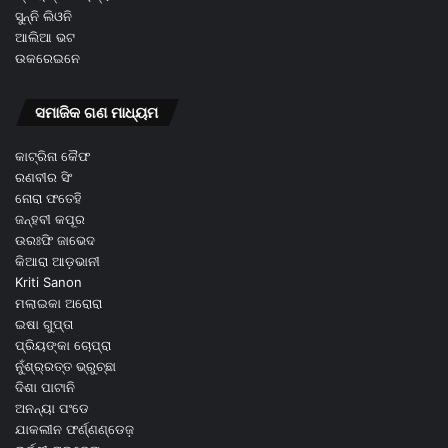
ସୁନ୍ନି ଲିଓନି
ଆଲିଆ ଭଟ
ଉକରେଇନେ
ସମାଜିକ ଗଣ ମାଧ୍ୟମ
କାଟ୍ରିନା କୈଫ
ରଣବୀର ସିଂ
ନୋରା ଫତେହି
ଜନ୍ହବୀ କପୂର
ଉରଃଫି ଜାଭେଦ
କିଆରା ଆଡ଼ଭାନୀ
Kriti Sanon
ମଲାଇକା ଅରୋରା
ଇଷା ଗୁପ୍ତା
ପ୍ରିୟଙ୍କା ଚୋପ୍ରା
ନୁଁଶ୍ର୍ରତ୍ତ ଭ୍ରୁଚ୍ଛା
ଦିଶା ପାଟାନି
ଅନନ୍ୟା ପଂଡେ
ଯାକଲୀନ ଫର୍ଣ୍ଣଣ୍ଡେଜ଼