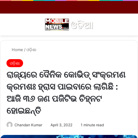
Menu
Se
Home
/
ଓଡ଼ିଶା
ଓଡ଼ିଶା
ରାଜ୍ୟରେ ଦୈନିକ କୋଭିଡ୍ ସଂକ୍ରମଣ
କ୍ରମଶଃ ହ୍ରାସ ପାଇବାରେ ଲାଗିଛି :
ଆଜି ୩୬ ଜଣ ପଜିଟିଭ ଚିହ୍ନଟ
ହୋଇଛନ୍ତି
Chandan Kumar
April 3, 2022
1 minute read