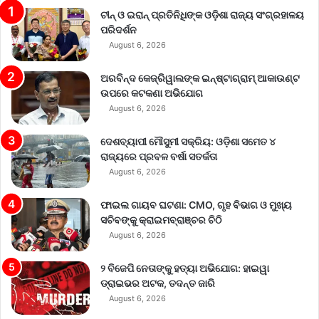
ଚୀନ୍ ଓ ଇରାନ୍ ପ୍ରତିନିଧିଙ୍କ ଓଡ଼ିଶା ରାଜ୍ୟ ସଂଗ୍ରହାଳୟ
ପରିଦର୍ଶନ
August 6, 2026
ଅରବିନ୍ଦ କେଜ୍ରିୱାଲଙ୍କ ଇନ୍‌ଷ୍ଟାଗ୍ରାମ୍ ଆକାଉଣ୍ଟ
ଉପରେ କଟକଣା ଅଭିଯୋଗ
August 6, 2026
ଦେଶବ୍ୟାପୀ ମୌସୁମୀ ସକ୍ରିୟ: ଓଡ଼ିଶା ସମେତ ୪
ରାଜ୍ୟରେ ପ୍ରବଳ ବର୍ଷା ସତର୍କତା
August 6, 2026
ଫାଇଲ ଗାୟବ ଘଟଣା: CMO, ଗୃହ ବିଭାଗ ଓ ମୁଖ୍ୟ
ସଚିବଙ୍କୁ କ୍ରାଇମବ୍ରାଞ୍ଚର ଚିଠି
August 6, 2026
୨ ବିଜେପି ନେତାଙ୍କୁ ହତ୍ୟା ଅଭିଯୋଗ: ହାଇୱା
ଡ୍ରାଇଭର ଅଟକ, ତଦନ୍ତ ଜାରି
August 6, 2026