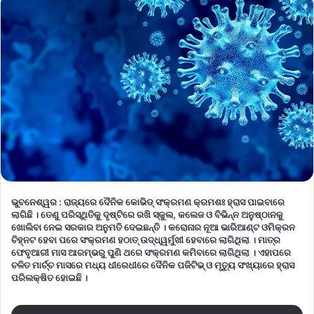
ଭୁବନେଶ୍ୱର :
ରାଜ୍ୟରେ ଦୈନିକ କୋଭିଡ୍ ସଂକ୍ରମଣ କ୍ରମଶଃ ହ୍ରାସ ପାଇବାରେ
ଲାଗିଛି । ତେଣୁ ପରିସ୍ଥିତିକୁ ଦୃଷ୍ଟିରେ ରଖି ସ୍କୁଲ, କଲେଜ ଓ ବିଭିନ୍ନ ଅନୁଷ୍ଠାନକୁ
ଖୋଲିବା ନେଇ ସରକାର ଅନୁମତି ଦେଇଛନ୍ତି । କରୋନାର ନୂଆ ଭାରିଆଣ୍ଟ ଓମିକ୍ରନ
ଚିହ୍ନଟ ହେବା ପରେ ସଂକ୍ରମଣ ହଠାତ୍ ଉଦ୍ଧ୍ୱର୍ମୁଖୀ ହେବାରେ ଲାଗିଥିଲା । ମାତ୍ର
ଫେବୃଆରୀ ମାସ ଆରମ୍ଭରୁ ପୁଣି ଥରେ ସଂକ୍ରମଣ କମିବାରେ ଲାଗିଥିଲା । ଏହାପରେ
ଚଳିତ ମାର୍ଚ୍ଚ ମାସରେ ମଧ୍ୟ ଧୀରେଧୀରେ ଦୈନିକ ପଜିଟିଭ୍ ଓ ମୃତ୍ୟୁ ସଂଖ୍ୟାରେ ହ୍ରାସ
ପରିଲକ୍ଷିତ ହୋଇଛି ।