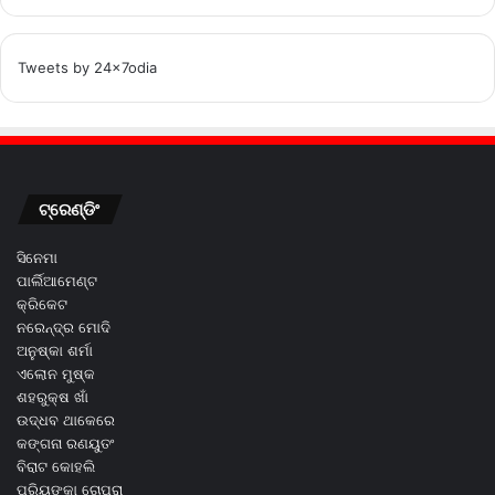
Tweets by 24x7odia
ଟ୍ରେଣ୍ଡିଂ
ସିନେମା
ପାର୍ଲିଆମେଣ୍ଟ
କ୍ରିକେଟ
ନରେନ୍ଦ୍ର ମୋଦି
ଅନୁଷ୍କା ଶର୍ମା
ଏଲୋନ ମୁଷ୍କ
ଶହରୁକ୍ଷ ଖାଁ
ଉଦ୍ଧବ ଥାକେରେ
କଙ୍ଗନା ରଣୟୁତଂ
ବିରାଟ କୋହଲି
ପ୍ରିୟଙ୍କା ଚୋପ୍ରା