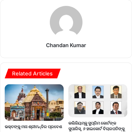
Chandan Kumar
Related Articles
କଲିଜିୟମ୍‌କୁ ସୁପ୍ରିମ କୋର୍ଟଙ୍କ
ଭକ୍ତଙ୍କୁ ମନା ଶ୍ରୀମନ୍ଦିର ପ୍ରବେଶ
ସୁପାରିସ୍‌, ୬ ହାଇକୋର୍ଟ ବିଚାରପତିଙ୍କୁ