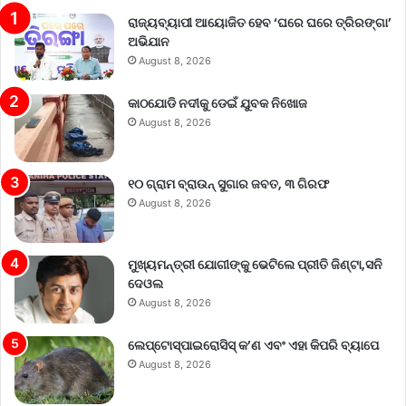
ରାଜ୍ୟବ୍ୟାପୀ ଆୟୋଜିତ ହେବ ‘ଘରେ ଘରେ ତ୍ରିରଙ୍ଗା’
ଅଭିଯାନ
August 8, 2026
କାଠଯୋଡି ନଦୀକୁ ଡେଇଁ ଯୁବକ ନିଖୋଜ
August 8, 2026
୧୦ ଗ୍ରାମ ବ୍ରାଉନ୍ ସୁଗାର ଜବତ, ୩ ଗିରଫ
August 8, 2026
ମୁଖ୍ୟମନ୍ତ୍ରୀ ଯୋଗୀଙ୍କୁ ଭେଟିଲେ ପ୍ରୀତି ଜିଣ୍ଟା,ସନି
ଦେଓଲ
August 8, 2026
ଲେପ୍ଟୋସ୍ପାଇରୋସିସ୍ କ’ଣ ଏବଂ ଏହା କିପରି ବ୍ୟାପେ
August 8, 2026