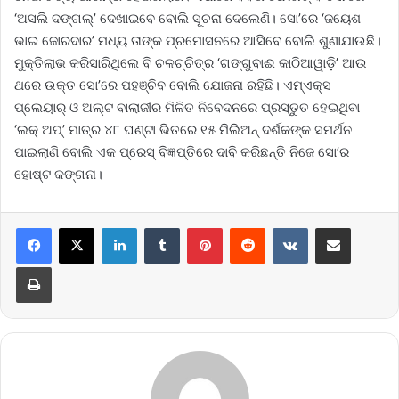
‘ଅସଲି ଦଙ୍ଗଲ୍’ ଦେଖାଇବେ ବୋଲି ସୂଚନା ଦେଲେଣି। ସୋ’ରେ ‘ଜୟେଶ
ଭାଇ ଜୋରଦାର’ ମଧ୍ୟ ତାଙ୍କ ପ୍ରମୋସନରେ ଆସିବେ ବୋଲି ଶୁଣାଯାଉଛି।
ମୁକ୍ତିଲାଭ କରିସାରିଥିଲେ ବି ଚଳଚ୍ଚିତ୍ର ‘ଗଙ୍ଗୁବାଈ କାଠିଆୱାଡ଼ି’ ଆଉ
ଥରେ ଉକ୍ତ ସୋ’ରେ ପହଞ୍ଚିବ ବୋଲି ଯୋଜନା ରହିଛି। ଏମ୍‌ଏକ୍ସ
ପ୍ଲେୟାର୍‌ ଓ ଅଲ୍ଟ ବାଲାଜୀର ମିଳିତ ନିବେଦନରେ ପ୍ରସ୍ତୁତ ହେଇଥିବା
‘ଲକ୍ ଅପ୍’ ମାତ୍ର ୪୮ ଘଣ୍ଟା ଭିତରେ ୧୫ ମିଲିଅନ୍ ଦର୍ଶକଙ୍କ ସମର୍ଥନ
ପାଇଲାଣି ବୋଲି ଏକ ପ୍ରେସ୍ ବିଜ୍ଞପ୍ତିରେ ଦାବି କରିଛନ୍ତି ନିଜେ ସୋ’ର
ହୋଷ୍ଟ କଙ୍ଗନା।
LinkedIn
Tumblr
Pinterest
Reddit
VKontakte
Share via Email
Print