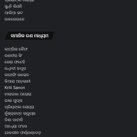
ସୁନ୍ନି ଲିଓନି
ଆଲିଆ ଭଟ
ଉକରେଇନେ
ସମାଜିକ ଗଣ ମାଧ୍ୟମ
କାଟ୍ରିନା କୈଫ
ରଣବୀର ସିଂ
ନୋରା ଫତେହି
ଜନ୍ହବୀ କପୂର
ଉରଃଫି ଜାଭେଦ
କିଆରା ଆଡ଼ଭାନୀ
Kriti Sanon
ମଲାଇକା ଅରୋରା
ଇଷା ଗୁପ୍ତା
ପ୍ରିୟଙ୍କା ଚୋପ୍ରା
ନୁଁଶ୍ର୍ରତ୍ତ ଭ୍ରୁଚ୍ଛା
ଦିଶା ପାଟାନି
ଅନନ୍ୟା ପଂଡେ
ଯାକଲୀନ ଫର୍ଣ୍ଣଣ୍ଡେଜ଼