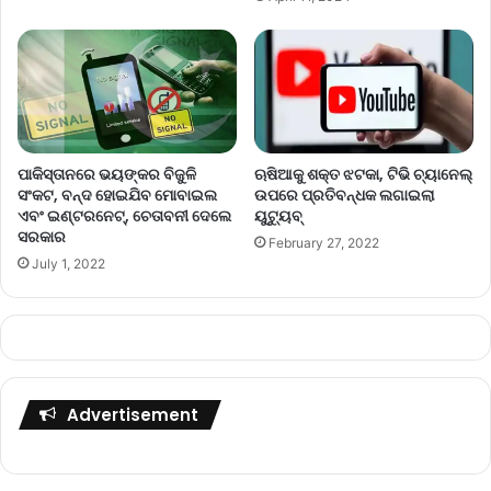
ପାକିସ୍ତାନରେ ଭୟଙ୍କର ବିଜୁଳି
ଋଷିଆକୁ ଶକ୍ତ ଝଟକା, ଟିଭି ଚ୍ୟାନେଲ୍‌
ସଂକଟ, ବନ୍ଦ ହୋଇଯିବ ମୋବାଇଲ
ଉପରେ ପ୍ରତିବନ୍ଧକ ଲଗାଇଲା
ଏବଂ ଇଣ୍ଟରନେଟ୍, ଚେତାବନୀ ଦେଲେ
ୟୁଟ୍ୟୁବ୍‌
ସରକାର
February 27, 2022
July 1, 2022
Advertisement