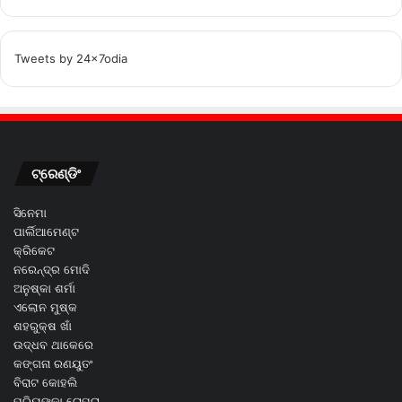
Tweets by 24x7odia
ଟ୍ରେଣ୍ଡିଂ
ସିନେମା
ପାର୍ଲିଆମେଣ୍ଟ
କ୍ରିକେଟ
ନରେନ୍ଦ୍ର ମୋଦି
ଅନୁଷ୍କା ଶର୍ମା
ଏଲୋନ ମୁଷ୍କ
ଶହରୁକ୍ଷ ଖାଁ
ଉଦ୍ଧବ ଥାକେରେ
କଙ୍ଗନା ରଣୟୁତଂ
ବିରାଟ କୋହଲି
ପ୍ରିୟଙ୍କା ଚୋପ୍ରା