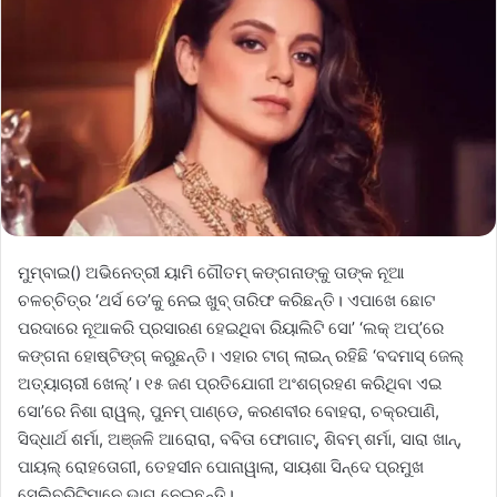
ମୁମ୍ବାଇ() ଅଭିନେତ୍ରୀ ୟାମି ଗୌତମ୍ କଙ୍ଗନାଙ୍କୁ ତାଙ୍କ ନୂଆ
ଚଳଚ୍ଚିତ୍ର ‘ଥର୍ସ ଡେ’କୁ ନେଇ ଖୁବ୍ ତାରିଫ କରିଛନ୍ତି। ଏପାଖେ ଛୋଟ
ପରଦାରେ ନୂଆକରି ପ୍ରସାରଣ ହେଇଥିବା ରିୟାଲିଟି ସୋ’ ‘ଲକ୍ ଅପ୍’ରେ
କଙ୍ଗନା ହୋଷ୍ଟିଙ୍ଗ୍ କରୁଛନ୍ତି। ଏହାର ଟାଗ୍ ଲାଇନ୍ ରହିଛି ‘ବଦମାସ୍ ଜେଲ୍
ଅତ୍ୟାଚାରୀ ଖେଲ୍’। ୧୫ ଜଣ ପ୍ରତିଯୋଗୀ ଅଂଶଗ୍ରହଣ କରିଥିବା ଏଇ
ସୋ’ରେ ନିଶା ରାୱଲ୍‌, ପୁନମ୍‌ ପାଣ୍ଡେ, କରଣବୀର ବୋହରା, ଚକ୍ରପାଣି,
ସିଦ୍ଧାର୍ଥ ଶର୍ମା, ଅଞ୍ଜଳି ଆରୋରା, ବବିତା ଫୋଗାଟ୍, ଶିବମ୍ ଶର୍ମା, ସାରା ଖାନ୍,
ପାୟଲ୍ ରୋହତୋଗୀ, ତେହସୀନ ପୋନାୱାଲା, ସାୟଶା ସିନ୍ଦେ ପ୍ରମୁଖ
ସେଲିବ୍ରିଟିମାନେ ଭାଗ ନେଇଛନ୍ତି।