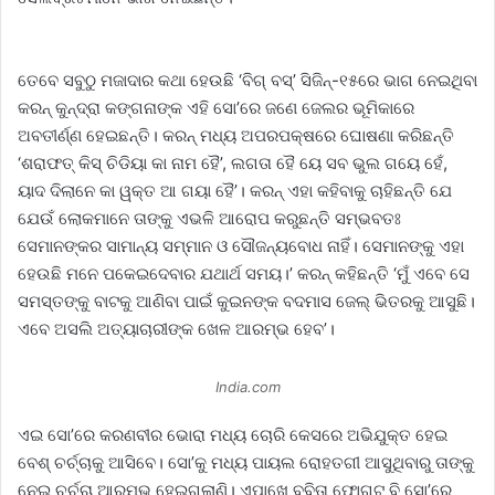
ତେବେ ସବୁଠୁ ମଜାଦାର କଥା ହେଉଛି ‘ବିଗ୍ ବସ୍’ ସିଜିନ୍-୧୫ରେ ଭାଗ ନେଇଥିବା
କରନ୍ କୁନ୍ଦ୍ରା କଙ୍ଗନାଙ୍କ ଏହି ସୋ’ରେ ଜଣେ ଜେଲର ଭୂମିକାରେ
ଅବତୀର୍ଣ୍ଣ ହେଇଛନ୍ତି। କରନ୍ ମଧ୍ୟ ଅପରପକ୍ଷରେ ଘୋଷଣା କରିଛନ୍ତି
‘ଶରାଫତ୍ କିସ୍ ଚିଡିୟା କା ନାମ ହୈ’, ଲଗତା ହୈ ୟେ ସବ ଭୁଲ ଗୟେ ହେଁ,
ୟାଦ ଦିଲାନେ କା ୱକ୍‌ତ ଆ ଗୟା ହୈ’। କରନ୍ ଏହା କହିବାକୁ ଚାହିଛନ୍ତି ଯେ
ଯେଉଁ ଲୋକମାନେ ତାଙ୍କୁ ଏଭଳି ଆରୋପ କରୁଛନ୍ତି ସମ୍ଭବତଃ
ସେମାନଙ୍କର ସାମାନ୍ୟ ସମ୍ମାନ ଓ ସୌଜନ୍ୟବୋଧ ନାହିଁ। ସେମାନଙ୍କୁ ଏହା
ହେଉଛି ମନେ ପକେଇଦେବାର ଯଥାର୍ଥ ସମୟ।’ କରନ୍ କହିଛନ୍ତି ‘ମୁଁ ଏବେ ସେ
ସମସ୍ତଙ୍କୁ ବାଟକୁ ଆଣିବା ପାଇଁ କୁଇନଙ୍କ ବଦମାସ ଜେଲ୍ ଭିତରକୁ ଆସୁଛି।
ଏବେ ଅସଲି ଅତ୍ୟାଚାରୀଙ୍କ ଖେଳ ଆରମ୍ଭ ହେବ’।
India.com
ଏଇ ସୋ’ରେ କରଣବୀର ଭୋରା ମଧ୍ୟ ଚୋରି କେସରେ ଅଭିଯୁକ୍ତ ହେଇ
ବେଶ୍ ଚର୍ଚ୍ଚାକୁ ଆସିବେ। ସୋ’କୁ ମଧ୍ୟ ପାୟଲ ରୋହତଗୀ ଆସୁଥିବାରୁ ତାଙ୍କୁ
ନେଇ ଚର୍ଚ୍ଚା ଆରମ୍ଭ ହେଇଗଲାଣି। ଏପାଖେ ବବିତା ଫୋଗଟ୍ ବି ସୋ’ରେ