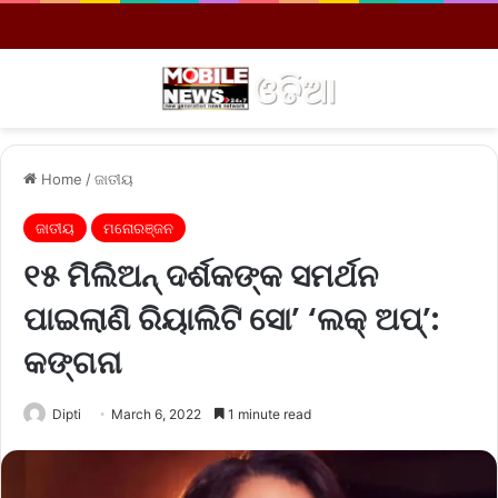
Menu
S
Home
/
ଜାତୀୟ
ଜାତୀୟ
ମନୋରଞ୍ଜନ
୧୫ ମିଲିଅନ୍ ଦର୍ଶକଙ୍କ ସମର୍ଥନ
ପାଇଲାଣି ରିୟାଲିଟି ସୋ’ ‘ଲକ୍ ଅପ୍’:
କଙ୍ଗନା
Dipti
March 6, 2022
1 minute read