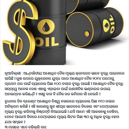
ନୂଆଦିଲ୍ଲୀ :
ଆନ୍ତର୍ଜାତୀୟ ଅଶୋଧିତ ତୈଳ ମୂଲ୍ୟ କ୍ରମାଗତ ଭାବେ ବୃଦ୍ଧି ପାଇବାରେ
ଲାଗିଛି । ରୁଷ ଉପରେ ୟୁକ୍ରେନର ଯୁଦ୍ଧ ପରେ ଅଶୋଧିତ ତୈଳ ୨୦୧୪ ପରଠାରୁ
ପ୍ରଥମ ଥର ପାଇଁ ବ୍ୟାରେଲ ପିଛା ୧୦୦ ଡଲାର ବୃଦ୍ଧି ପାଇଛି । ଅଶୋଧିତ ତୈଳ ବୃଦ୍ଧି
ସତ୍ତ୍ୱେ ଅନେକ ଦେଶ ଏହାକୁ ଏଡ଼ାଇବା ପାଇଁ ରଣନୀତିକ ଭଣ୍ଡାରର ଉପାୟ
ଅବଲମ୍ବନ କରିଛନ୍ତି । ଏସବୁ ବାଦ ବି ତୈଳ ଦର କମିବାନ ନାଁ ନେଉନି ।
ବୁଧବାର ଦିନ ବ୍ରେଣ୍ଟ ଅଶୋଧିତ ବିଶ୍ୱ ବଜାରରେ ବ୍ୟାରେଲ ପିଛା ୧୧୦ ଡଲାର
ଅତିକ୍ରମ କରିଛି । ଏହି କାରଣରୁ ଖୁବ ଶୀଘ୍ର ଭାରତରେ ଡିଜେଲ ଏବଂ ପେଟ୍ରୋଲର
ମୂଲ୍ୟ ବୃଦ୍ଧି କରିବାକୁ ନିଷ୍ପତ୍ତି ନିଆଯାଇଛି । ଯଦି ଆମେ ଏହି ଆକଳନକୁ ଦେଖିବା,
ତେବେ ଆଗାମୀ ଦିନରେ ପେଟ୍ରୋଲର ମୂଲ୍ୟ ଲିଟର ପିଛା ୩୦ ରୁ ଅଧିକ ବୃଦ୍ଧି ହେବା
ଯଥା ସମ୍ଭବ ।
୩ ମାସରେ ଏତେ ବଢିଲାଣି ଦର: