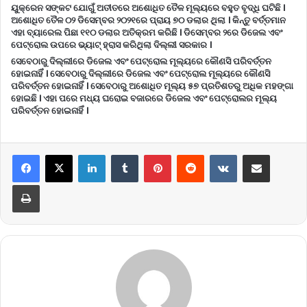
ୟୁକ୍ରେନ ସଙ୍କଟ ଯୋଗୁଁ ଅତୀତରେ ଅଶୋଧିତ ତୈଳ ମୂଲ୍ୟରେ ବହୁତ ବୃଦ୍ଧି ଘଟିଛି ।
ଅଶୋଧିତ ତୈଳ ୦୨ ଡିସେମ୍ବର ୨୦୨୧ରେ ପ୍ରାୟ ୭୦ ଡଲାର ଥିଲା । କିନ୍ତୁ ବର୍ତ୍ତମାନ
ଏହା ବ୍ୟାରେଲ ପିଛା ୧୧୦ ଡଲାର ଅତିକ୍ରମ କରିଛି । ଡିସେମ୍ବର ୨ରେ ଡିଜେଲ ଏବଂ
ପେଟ୍ରୋଲ ଉପରେ ଭ୍ୟାଟ୍ ହ୍ରାସ କରିଥିଲା ​​ଦିଲ୍ଲୀ ସରକାର ।
ସେବେଠାରୁ ଦିଲ୍ଲୀରେ ଡିଜେଲ ଏବଂ ପେଟ୍ରୋଲ ମୂଲ୍ୟରେ କୌଣସି ପରିବର୍ତ୍ତନ
ହୋଇନାହିଁ । ସେବେଠାରୁ ଦିଲ୍ଲୀରେ ଡିଜେଲ ଏବଂ ପେଟ୍ରୋଲ ମୂଲ୍ୟରେ କୌଣସି
ପରିବର୍ତ୍ତନ ହୋଇନାହିଁ । ସେବେଠାରୁ ଅଶୋଧିତ ମୂଲ୍ୟ ୫୭ ପ୍ରତିଶତରୁ ଅଧିକ ମହଙ୍ଗା
ହୋଇଛି । ଏହା ପରେ ମଧ୍ୟ ଘରୋଇ ବଜାରରେ ଡିଜେଲ ଏବଂ ପେଟ୍ରୋଲର ମୂଲ୍ୟ
ପରିବର୍ତ୍ତନ ହୋଇନାହିଁ ।
LinkedIn
Tumblr
Pinterest
Reddit
VKontakte
Share via Email
Print