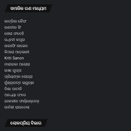
ସମାଜିକ ଗଣ ମାଧ୍ୟମ
କାଟ୍ରିନା କୈଫ
ରଣବୀର ସିଂ
ନୋରା ଫତେହି
ଜନ୍ହବୀ କପୂର
ଉରଃଫି ଜାଭେଦ
କିଆରା ଆଡ଼ଭାନୀ
Kriti Sanon
ମଲାଇକା ଅରୋରା
ଇଷା ଗୁପ୍ତା
ପ୍ରିୟଙ୍କା ଚୋପ୍ରା
ନୁଁଶ୍ର୍ରତ୍ତ ଭ୍ରୁଚ୍ଛା
ଦିଶା ପାଟାନି
ଅନନ୍ୟା ପଂଡେ
ଯାକଲୀନ ଫର୍ଣ୍ଣଣ୍ଡେଜ଼
ଉର୍ବଶୀ ରାଉତେଲା
ଲୋକପ୍ରିୟ ବିଭାଗ