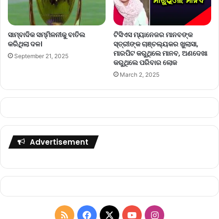
ସାମ୍ବାଦିକ ସମ୍ମିଳନୀକୁ ବାତିଲ
ଟିସିଏସ ମ୍ୟାନେଜର ମାନବଙ୍କ
କରିଥିଲା ଦଳ।
ସ୍ତ୍ରୀଙ୍କ ଚାଞ୍ଚଲ୍ୟକର ଖୁଲାସା,
ମାରପିଟ କରୁଥିଲେ ମାନବ, ଅଣଦେଖା
September 21, 2025
କରୁଥିଲେ ପରିବାର ଲୋକ
March 2, 2025
Advertisement
R
F
X
Y
I