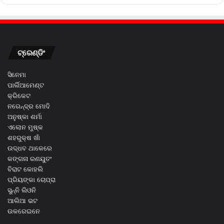
ଟ୍ରେଣ୍ଡିଂ
ସିନେମା
ପାର୍ଲିଆମେଣ୍ଟ
କ୍ରିକେଟ
ନରେନ୍ଦ୍ର ମୋଦି
ଅନୁଷ୍କା ଶର୍ମା
ଏଲୋନ ମୁଷ୍କ
ଶହରୁକ୍ଷ ଖାଁ
ଉଦ୍ଧବ ଥାକେରେ
କଙ୍ଗନା ରଣୟୁତଂ
ବିରାଟ କୋହଲି
ପ୍ରିୟଙ୍କା ଚୋପ୍ରା
ସୁନ୍ନି ଲିଓନି
ଆଲିଆ ଭଟ
ଉକରେଇନେ