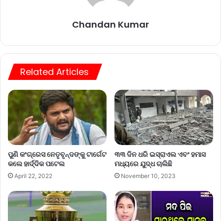
Chandan Kumar
Related Articles
ପୁଣି କଂଗ୍ରେସ ନେତୃବୃନ୍ଦଙ୍କୁ ଟାର୍ଗେଟ
୩୩ ଦିନ ଧରି ଇସ୍ରାଏଲ ଏବଂ ହମାସ
କଲେ ହାର୍ଦ୍ଦିକ ପଟେଲ
ମଧ୍ୟରେ ଯୁଦ୍ଧ ଚାଲିଛି
April 22, 2022
November 10, 2023