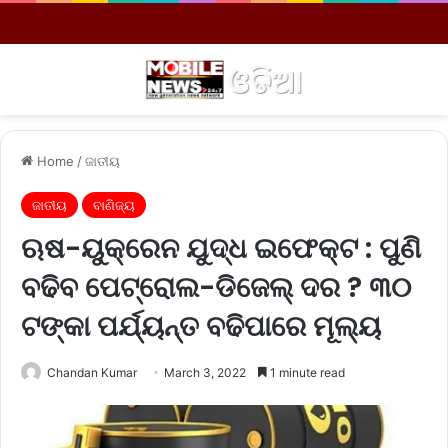
Menu
S
Home
/
ଜାତୀୟ
ଜାତୀୟ
ବାଣିଜ୍ୟ
ଋଷ-ୟୁକ୍ରେନ ଯୁଦ୍ଧ ଇଫେକ୍ଟ : ପୁଣି
ବଢିବ ପେଟ୍ରୋଲ-ଡିଜେଲ୍ ଦର ? ୩୦
ଟଙ୍କା ପର୍ଯ୍ୟନ୍ତ ବଢିପାରେ ମୂଲ୍ୟ
Chandan Kumar
March 3, 2022
1 minute read