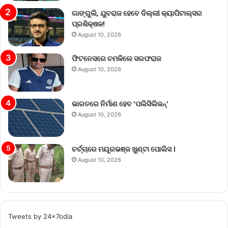
ଗାଙ୍ଗୁଲି, ଯୁବରାଜ ହେବେ ଦିଲ୍ଲୀ କ୍ୟାପିଟାଲ୍‌ସର
ପ୍ରଶିକ୍ଷକ!
August 10, 2026
ଫିଟନେସରେ ଚମକିଲେ ସରଫରାଜ
August 10, 2026
ଭାରତରେ ନିର୍ମାଣ ହେବ ‘ପଲିସିଲିକନ୍’
August 10, 2026
ଚର୍ଚ୍ଚାରେ ମୟୂରଭଞ୍ଜ ଖୁଣ୍ଟା ପୋଲିସ ।
August 10, 2026
Tweets by 24x7odia