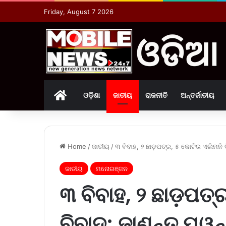
Friday, August 7 2026
Home
ଓଡ଼ିଶା
ଜାତୀୟ
ରାଜନୀତି
ଅନ୍ତର୍ଜାତୀୟ
Home
/
ଜାତୀୟ
/
୩ ବିବାହ, ୨ ଛାଡ଼ପତ୍ର, ୫ କୋଟିର ଏଲିମନି 
ଜାତୀୟ
ମନୋରଞ୍ଜନ
୩ ବିବାହ, ୨ ଛାଡ଼ପତ୍
ବିବାଦ; ଜାଣନ୍ତୁ ପୱ