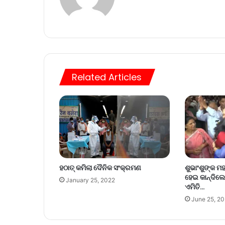
Related Articles
ହଠାତ୍‌ କମିଲା ଦୈନିକ ସଂକ୍ରମଣ
ଶୁଭାଂଶୁଙ୍କ ମହ
ହେଇ କାନ୍ଦିଲେ
January 25, 2022
ଏମିତି…
June 25, 2