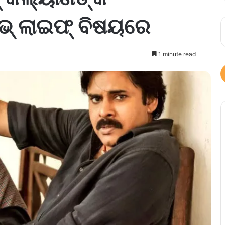
ଲଭ୍ ଲାଇଫ୍ ବିଷୟରେ
1 minute read