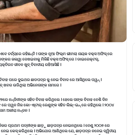
 ଏବେ ଚର୍ଚ୍ଚାରେ ରହିଛନ୍ତି । ତାଙ୍କ ନୂଆ ଫିଲ୍ମ ଭୀମଲା ନାୟକ ବକ୍ସ ଅଫିସ୍ ରେ
ଙ୍କର ଜଲୱା ଦେଖଇବାକୁ ମିଳିଛି ବକ୍ସ ଅଫିସ୍ ରେ । ଡାଇରେକ୍ଟର୍,
୍ତିଗତ ଜୀବନ ଖୁବ୍ ବିବାଦୀୟ ରହିଆସିଛି ।
ଉ ବିବାହ ପରେ ଦୁଇଥର ଛାଡପତ୍ର କୁ ନେଇ ବିବାଦ ରେ ଆସିଥିଲେ ପୱନ୍ ।
୍ ଖବର ଉଡିଥିଲା ଅଭିନେତାଙ୍କ ନାମରେ ।
୭ରେ ନନ୍ଦିନୀଙ୍କ ସହିତ ବିବାହ କରିଥିଲେ । ହେଲେ ତାଙ୍କ ବିବାହ ବେଶି ଦିନ
ରେ ପୱନ ନିଜ କୋ-ଷ୍ଟାର୍ ରେଣୁଙ୍କ ସହିତ ଲିଭ୍-ଇନ୍ ରେ ରହିଥିଲେ । ୨୦୦୪
ାମ ଅକୀରା ନନ୍ଦନ ।
ସେ ନିଜର ପ୍ରଥମ ପତ୍ନୀଙ୍କ ଛାଡ଼ୁ ଛାଡ଼ପତ୍ର ନେଇନଥିଲେ । ତେଣୁ ୨୦୦୭ ରେ
ା ନେଇ କେସ୍ କରିଥିଲେ । ଅଭିଯୋଗ ଆଣିଥିଲେ ଯେ, ଛାଡ଼ପତ୍ର ନନେଇ ଦ୍ୱିତୀୟ