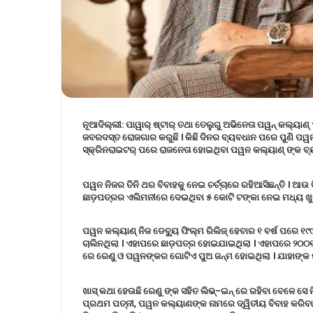
ନୂଆଦିଲ୍ଲୀ
: ପାୱାର୍ ଷ୍ଟାର୍ ତଥା ତେଲୁଗୁ ଅଭିନେତା ପୱନ୍ କଲ୍ୟାଣ୍
ଜବରଦସ୍ତ ରୋଜଗାର କରୁଛି । କିଛି ଦିନର ବ୍ୟବଧାନ ପରେ ପୁଣି ପୱନ
ସ୍କ୍ରିନରାଇଟର୍ ପରେ ରାଜନେତା ହୋଇଥିବା ପୱନ କଲ୍ୟାଣ୍ ଙ୍କ ବ୍ୟକ
ପୱନ ନିଜର ତିନି ଥର ବିବାହକୁ ନେଇ ଚର୍ଚ୍ଚାରେ ରହିଆସିଛନ୍ତି । ଆ
ଛାଡ଼ପତ୍ରର ଏଲିମନୀରେ ଦେଇଥିବା ୫ କୋଟି ଟଙ୍କା ନେଇ ମଧ୍ୟ ଖୁବ
ପୱନ କଲ୍ୟାଣ୍ ନିଜ ଡେବ୍ୟୁ ଫିଲ୍ମ ରିଲିଜ୍ ହେବାର ୧ ବର୍ଷ ପରେ ୧୯୯
ଚାଲିନଥିଲା । ଏହାପରେ ଛାଡ଼ପତ୍ର ହୋଇଯାଇଥିଲା । ଏହାପରେ ୨୦୦୧ 
ରେ ରେଣୁ ଓ ପୱନଙ୍କର ଗୋଟିଏ ପୁଅ ଜନ୍ମ ହୋଇଥିଲା । ଯାହାଙ୍କ ନ
ଖାସ୍ କଥା ହେଉଛି ରେଣୁ ଙ୍କ ସହିତ ଲିଭ୍-ଇନ୍ ରେ ରହିବା ବେଳେ 
ପ୍ରଥମ ପତ୍ନୀ, ପୱନ କଲ୍ୟାଣଙ୍କ ନାମରେ ଦ୍ୱିତୀୟ ବିବାହ କରିବ