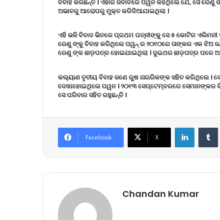
ବିବାହ କରିଛନ୍ତି । ଏହାର ଜବାବରେ ପୱନ କହିଥିଲେ ଯେ, ସେ ରେଣୁ ଙ୍କ
ଅଭାବରୁ ଆରୋପରୁ ମୁକ୍ତ କରିଦିଆଯାଇଥିଲା ।
ଏହି ଭଳି ବିବାଦ ଭିତରେ ପ୍ରଥମ ପତ୍ନୀଙ୍କୁ ସେ ୫ କୋଟିର ଏଲିମନ
ରେଣୁ ଙ୍କୁ ବିବାହ କରିଥିଲେ ପୱନ୍ ର ୨୦୧୦ରେ ତାଙ୍କର ଏକ ଝିଅ ଜନ
ରେଣୁ ଙ୍କ ଛାଡ଼ପତ୍ର ହୋଇଯାଇଥିଲା । ଦୁଇଥର ଛାଡ଼ପତ୍ର ପରେ ଅଭି
କଲ୍ୟାଣ ତୃତୀୟ ବିବାହ ଜଣେ ରୁଷ ନାଗରିକଙ୍କ ସହିତ କରିଥିଲେ । ସେ
ଦେଖାହୋଇଥିଲେ ପୱନ । ୨୦୧୩ ସେପ୍ଟେମ୍ବରରେ ସେମାନଙ୍କର ବିବା
ସେ ପରିବାର ସହିତ ରହୁଛନ୍ତି ।
LinkedIn
Tumb
Facebook
X
Chandan Kumar