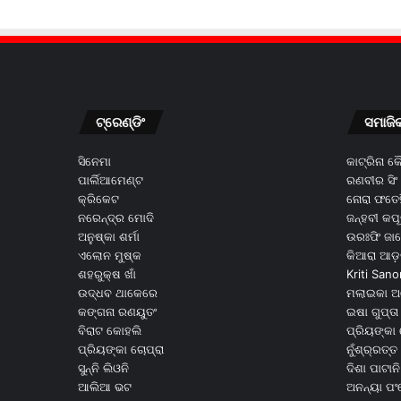
ଟ୍ରେଣ୍ଡିଂ
ସମାଜି
ସିନେମା
କାଟ୍ରିନା 
ପାର୍ଲିଆମେଣ୍ଟ
ରଣବୀର ସିଂ
କ୍ରିକେଟ
ନୋରା ଫତେହ
ନରେନ୍ଦ୍ର ମୋଦି
ଜନ୍ହବୀ କପ
ଅନୁଷ୍କା ଶର୍ମା
ଉରଃଫି ଜା
ଏଲୋନ ମୁଷ୍କ
କିଆରା ଆଡ଼
ଶହରୁକ୍ଷ ଖାଁ
Kriti Sano
ଉଦ୍ଧବ ଥାକେରେ
ମଲାଇକା ଅ
କଙ୍ଗନା ରଣୟୁତଂ
ଇଷା ଗୁପ୍ତା
ବିରାଟ କୋହଲି
ପ୍ରିୟଙ୍କା 
ପ୍ରିୟଙ୍କା ଚୋପ୍ରା
ନୁଁଶ୍ର୍ରତ୍ତ 
ସୁନ୍ନି ଲିଓନି
ଦିଶା ପାଟାନି
ଆଲିଆ ଭଟ
ଅନନ୍ୟା ପଂ