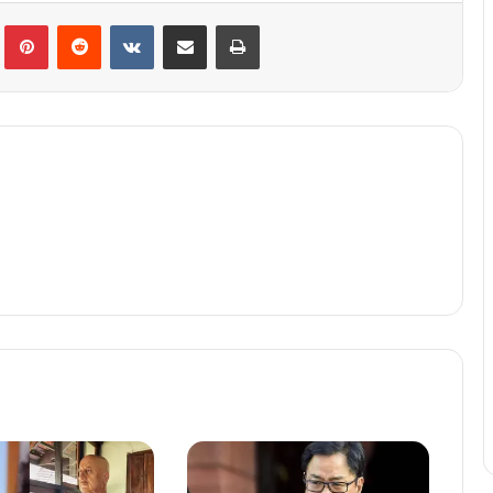
lr
Pinterest
Reddit
VKontakte
Share via Email
Print