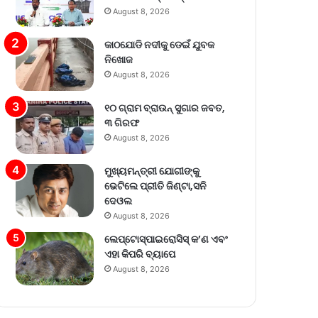
August 8, 2026
କାଠଯୋଡି ନଦୀକୁ ଡେଇଁ ଯୁବକ
ନିଖୋଜ
August 8, 2026
୧୦ ଗ୍ରାମ ବ୍ରାଉନ୍ ସୁଗାର ଜବତ,
୩ ଗିରଫ
August 8, 2026
ମୁଖ୍ୟମନ୍ତ୍ରୀ ଯୋଗୀଙ୍କୁ
ଭେଟିଲେ ପ୍ରୀତି ଜିଣ୍ଟା,ସନି
ଦେଓଲ
August 8, 2026
ଲେପ୍ଟୋସ୍ପାଇରୋସିସ୍ କ’ଣ ଏବଂ
ଏହା କିପରି ବ୍ୟାପେ
August 8, 2026