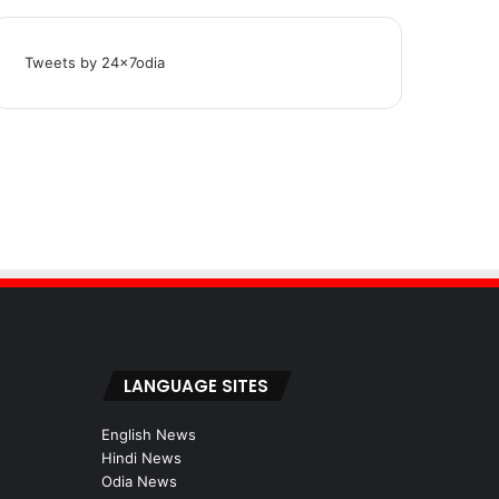
Tweets by 24x7odia
LANGUAGE SITES
English News
Hindi News
Odia News