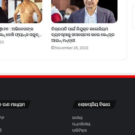
‌ @୬୭ : ଅଭିନେତାଙ୍କ
ବିଚାରପତି ପାଇଁ ନିଯୁକ୍ତ କଲେଜିୟମ
ନ୍‌ ଦେଖି ଫ୍ୟାନ୍ସ ତାଜୁବ୍‌…
ବ୍ୟବସ୍ଥାକୁ ସମାଲୋଚନା କଲେ କେନ୍ଦ୍ର
ଆଇନ୍ ମନ୍ତ୍ରୀ
022
November 26, 2022
କ ଗଣ ମାଧ୍ୟମ
ଲୋକପ୍ରିୟ ବିଭାଗ
କୈଫ
ଜାତୀୟ
ଅନ୍ତର୍ଜାତୀୟ
ି
ପଲିଟିକ୍ସ