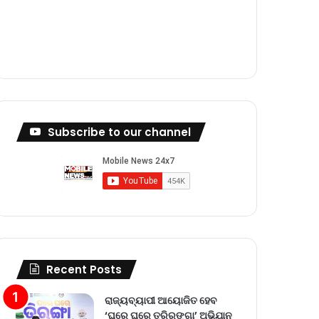
m
Subscribe to our channel
Recent Posts
ରାଜ୍ୟବ୍ୟାପୀ ଆୟୋଜିତ ହେବ
‘ଘରେ ଘରେ ତ୍ରିରଙ୍ଗା’ ଅଭିଯାନ