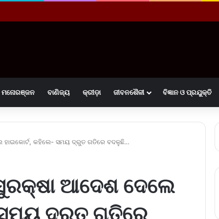
ମନୋରଞ୍ଜନ
ବାଣିଜ୍ୟ
କ୍ରୀଡ଼ା
ଜୀବନଶୈଳୀ
ବିଜ୍ଞାନ ଓ ପ୍ରଯୁକ୍ତି
 ହାଇକୋର୍ଟ, କହିଲେ- ସମୟ ଦ୍ରୁତ ଗତିରେ ବଦଳୁଛି…
 ସୁରକ୍ଷା ଆଦେଶ ଦେଲେ
 ସମୟ ଦ୍ରୁତ ଗତିରେ