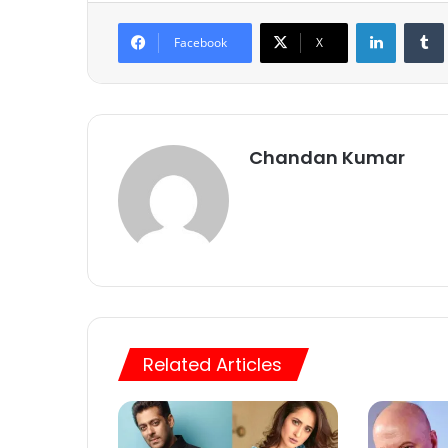
LinkedIn
Tumb
Facebook
X
Chandan Kumar
Related Articles