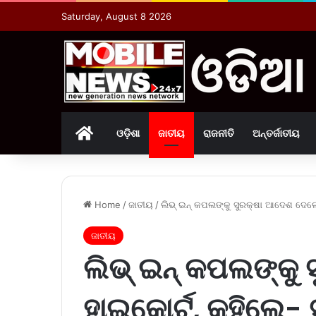
Saturday, August 8 2026
Home
ଓଡ଼ିଶା
ଜାତୀୟ
ରାଜନୀତି
ଅନ୍ତର୍ଜାତୀୟ
Home
/
ଜାତୀୟ
/
ଲିଭ୍ ଇନ୍ କପଲଙ୍କୁ ସୁରକ୍ଷା ଆଦେଶ ଦେଲେ
ଜାତୀୟ
ଲିଭ୍ ଇନ୍ କପଲଙ୍କୁ
ହାଇକୋର୍ଟ, କହିଲେ-