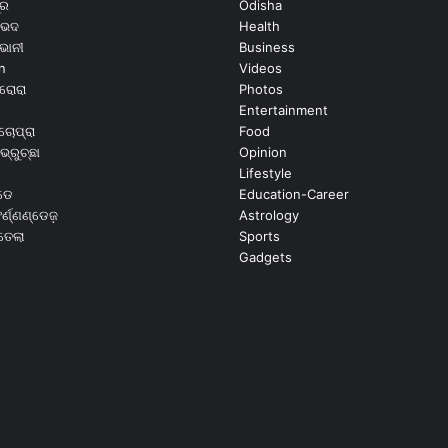
ୂର
Odisha
ଭେଦ
Health
ଭାନୀ
Business
n
Videos
ରୋରା
Photos
Entertainment
ଚୋପ୍ରା
Food
ଭ୍ରୁଚ୍ଛା
Opinion
Lifestyle
ଡେ
Education-Career
୍ଣ୍ଣଣ୍ଡେଜ଼
Astrology
ଉତେଲା
Sports
Gadgets