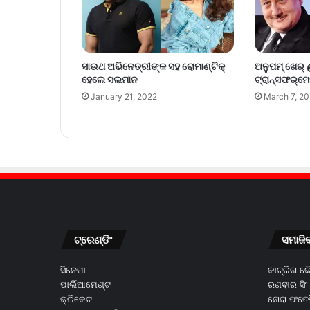
ସାଉଥ ଅଭିନେତ୍ରୀଙ୍କ ସହ ରୋମାଣ୍ଟିକ୍‌
ଅନୁପମ୍‌ ଖେର୍
ହେଲେ ସଲମାନ
ଟ୍ରାନ୍ସଫର୍‌ମେସ
January 21, 2022
March 7, 2
ଟ୍ରେଣ୍ଡିଂ
ସମାଜି
ସିନେମା
କାଟ୍ରିନା 
ପାର୍ଲିଆମେଣ୍ଟ
ରଣବୀର ସିଂ
କ୍ରିକେଟ
ନୋରା ଫତେହ