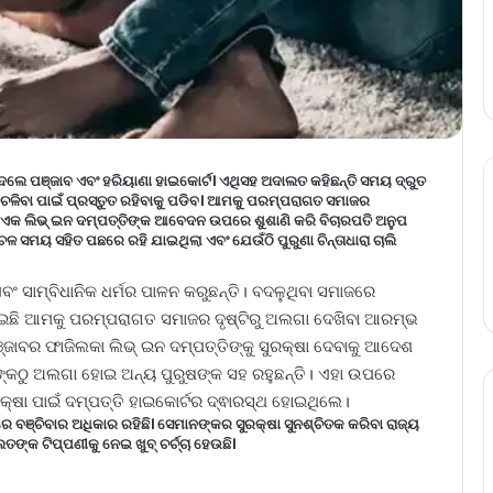
ଲେ ପଞ୍ଜାବ ଏବଂ ହରିୟାଣା ହାଇକୋର୍ଟ। ଏଥିସହ ଅଦାଲତ କହିଛନ୍ତି ସମୟ ଦ୍ରୁତ
ଚଳିବା ପାଇଁ ପ୍ରସ୍ତୁତ ରହିବାକୁ ପଡିବ। ଆମକୁ ପରମ୍ପରାଗତ ସମାଜର
େ ଏକ ଲିଭ୍ ଇନ ଦମ୍ପତ୍ତିଙ୍କ ଆବେଦନ ଉପରେ ଶୁଶାଣି କରି ବିଚାରପତି ଅନୁପ
ଚଳ ସମୟ ସହିତ ପଛରେ ରହି ଯାଇଥିଲା ଏବଂ ଯେଉଁଠି ପୁରୁଣା ଚିନ୍ତାଧାରା ଚାଲି
ଂ ସାମ୍ବିଧାନିକ ଧର୍ମର ପାଳନ କରୁଛନ୍ତି। ବଦଳୁଥିବା ସମାଜରେ
ଇଛି ଆମକୁ ପରମ୍ପରାଗତ ସମାଜର ଦୃଷ୍ଟିରୁ ଅଲଗା ଦେଖିବା ଆରମ୍ଭ
ଞ୍ଜାବର ଫାଜିଲକା ଲିଭ୍ ଇନ ଦମ୍ପତ୍ତିଙ୍କୁ ସୁରକ୍ଷା ଦେବାକୁ ଆଦେଶ
ିଙ୍କଠୁ ଅଲଗା ହୋଇ ଅନ୍ୟ ପୁରୁଷଙ୍କ ସହ ରହୁଛନ୍ତି। ଏହା ଉପରେ
୍ଷା ପାଇଁ ଦମ୍ପତ୍ତି ହାଇକୋର୍ଟର ଦ୍ଵାରସ୍ଥ ହୋଇଥିଲେ।
ରରେ ବଞ୍ଚିବାର ଅଧିକାର ରହିଛି। ସେମାନଙ୍କର ସୁରକ୍ଷା ସୁନଶ୍ଚିତକ କରିବା ରାଜ୍ୟ
୍କ ଟିପ୍ପଣୀକୁ ନେଇ ଖୁବ୍ ଚର୍ଚ୍ଚା ହେଉଛି।