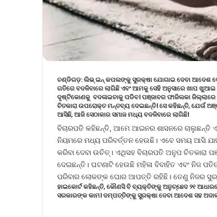
ଚଣ୍ଡିଗଡ଼:
ଲିଭ୍ ଇନ୍ କପଲଙ୍କୁ ସୁରକ୍ଷା ଯୋଗାଇ ଦେବା ଆଦେଶ ଦେ
ଗତିରେ ବଦଳିବାରେ ଲାଗିଛି ଏବଂ ଆମକୁ ସେହି ଅନୁସାରେ ଖାପ ଖୁଆଇ 
ଦୃଷ୍ଟିକୋଣକୁ ବଦଳାଇବାକୁ ପଡିବ। ପଞ୍ଜାବର ଫାଜିଲକା ଜିଲ୍ଲାର
ଚିତକାରା ଉପରୋକ୍ତ ମନ୍ତବ୍ୟ ଦେଇଛନ୍ତି। ସେ କହିଛନ୍ତି, ଯେଉଁ ଅଞ୍
ଆସିଛି, ଆଜି ସେଠାକାର ସମାଜ ମଧ୍ୟ ବଦଳିବାରେ ଲାଗିଛି।
ବିଚାରପତି କହିଛନ୍ତି, ଆମେ ଆଇନର ଶାସନରେ ଚାଲୁଛନ୍ତି ଏବ
ନିୟମରେ ମଧ୍ୟ ପରିବର୍ତ୍ତନ ହେଉଛି। ଏବେ ସମୟ ଆସି ଯା
କରିବା ଦେବା ଉଚିତ୍। ଏଥିସହ ବିଚାରପତି ଅନୁପ ଚିତକାରା ପ
ଦେଇଛନ୍ତି। ଘଟଣାଟି ହେଉଛି ମହିଳା ବିବାହିତ ଏବଂ ନିଜ ପତ
ପରିବାର ଲୋକଙ୍କ ଘୋର ଆପତ୍ତି ରହିଛି। ତେଣୁ ନିଜର ସୁରକ
ହାଇକୋର୍ଟ କହିଛନ୍ତି, କୌଣସି ବି ବ୍ୟକ୍ତିଙ୍କୁ ଅନୁଚ୍ଛେଦ ୨୧ ଆଧା
ସରକାରଙ୍କ କାମ। ଦମ୍ପତ୍ତିଙ୍କୁ ସୁରକ୍ଷା ଦେବା ଆଦେଶ ସହ ଅଦାଲତଙ