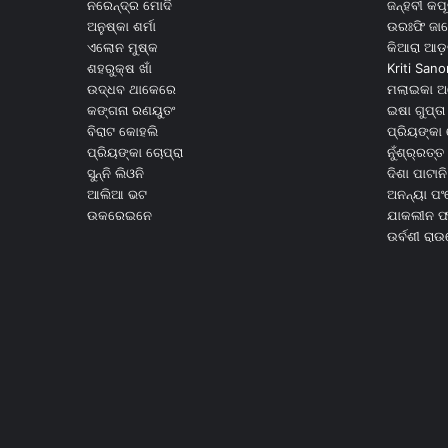
ନରେନ୍ଦ୍ର ମୋଦି
ଜନ୍ହବୀ କପ
ଅନୁଷ୍କା ଶର୍ମା
ଉରଃଫି ଜା
ଏଲୋନ ମୁଷ୍କ
କିଆରା ଆଡ଼
ଶହରୁକ୍ଷ ଖାଁ
Kriti Sano
ଉଦ୍ଧବ ଥାକେରେ
ମଲାଇକା ଅ
କଙ୍ଗନା ରଣୟୁତଂ
ଇଷା ଗୁପ୍ତା
ବିରାଟ କୋହଲି
ପ୍ରିୟଙ୍କା 
ପ୍ରିୟଙ୍କା ଚୋପ୍ରା
ନୁଁଶ୍ର୍ରତ୍ତ 
ସୁନ୍ନି ଲିଓନି
ଦିଶା ପାଟାନି
ଆଲିଆ ଭଟ
ଅନନ୍ୟା ପଂ
ଉକରେଇନେ
ଯାକଲୀନ ଫର
ଉର୍ବଶୀ ରା