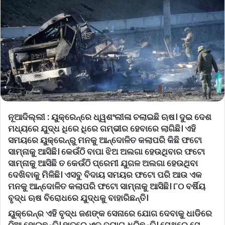
ନୂଆଦିଲ୍ଲୀ :
ୟୁକ୍ରେନ୍‌ରେ ଧ୍ୱଶଂଲୀଳା ଚଲାଇଛି ଋଷ। ଦୁଇ ଦେଶ
ମଧ୍ୟରେ ଯୁଦ୍ଧ ଧିରେ ଧିରେ ଗମ୍ଭୀର ହେବାରେ ଲାଗିଛି। ଏହି
ସମୟରେ ୟୁକ୍ରେନ୍‌ରୁ ମନକୁ ଆନ୍ଦୋଳିତ କଲାପରି କିଛି ଫଟୋ
ସାମ୍ନାକୁ ଆସିଛି। କେଉଁଠି ବାପା ଝିଅ ଅଲଗା ହେଉଥିବାର ଫଟୋ
ସାମ୍ନାକୁ ଆସିଛି ତ କେଉଁଠି ପ୍ରେମୀ ଯୁଗଳ ଅଲଗା ହେଉଥିବା
ଦେଖିବାକୁ ମିଳିଛି। ଏସବୁ ବିଦାୟ ସମୟର ଫଟୋ ପରି ଆଉ ଏକ
ମନକୁ ଆନ୍ଦୋଳିତ କଲାପରି ଫଟୋ ସାମ୍ନାକୁ ଆସିଛି। ୮୦ ବର୍ଷିୟ
ବୃଦ୍ଧ ଋଷ ବିରୋଧରେ ଯୁଦ୍ଧକୁ ବାହାରିଛନ୍ତି।
ୟୁକ୍ରେନ୍‌ର ଏହି ବୃଦ୍ଧ ଜଣଙ୍କ ସେନାରେ ଯୋଗ ଦେବାକୁ ଧାଡିରେ