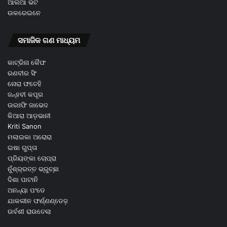
ଆଲିଆ ଭଟ
ଉକରେଇନେ
ସମାଜିକ ଗଣ ମାଧ୍ୟମ
କାଟ୍ରିନା କୈଫ
ରଣବୀର ସିଂ
ନୋରା ଫତେହି
ଜନ୍ହବୀ କପୂର
ଉରଃଫି ଜାଭେଦ
କିଆରା ଆଡ଼ଭାନୀ
Kriti Sanon
ମଲାଇକା ଅରୋରା
ଇଷା ଗୁପ୍ତା
ପ୍ରିୟଙ୍କା ଚୋପ୍ରା
ନୁଁଶ୍ର୍ରତ୍ତ ଭ୍ରୁଚ୍ଛା
ଦିଶା ପାଟାନି
ଅନନ୍ୟା ପଂଡେ
ଯାକଲୀନ ଫର୍ଣ୍ଣଣ୍ଡେଜ଼
ଉର୍ବଶୀ ରାଉତେଲା