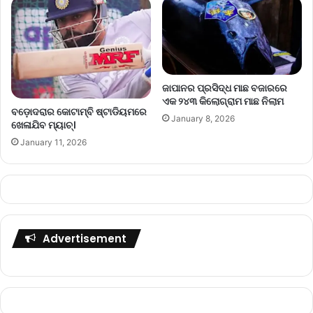
ଜାପାନର ପ୍ରସିଦ୍ଧ ମାଛ ବଜାରରେ
ଏକ ୨୪୩ କିଲୋଗ୍ରାମ ମାଛ ନିଲାମ
ବଡ଼ୋଦରାର କୋଟାମ୍ବି ଷ୍ଟାଡିୟମରେ
January 8, 2026
ଖେଳାଯିବ ମ୍ୟାଚ୍।
January 11, 2026
Advertisement