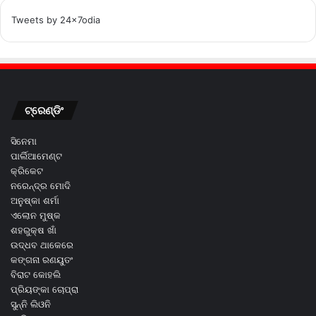
Tweets by 24x7odia
ଟ୍ରେଣ୍ଡିଂ
ସିନେମା
ପାର୍ଲିଆମେଣ୍ଟ
କ୍ରିକେଟ
ନରେନ୍ଦ୍ର ମୋଦି
ଅନୁଷ୍କା ଶର୍ମା
ଏଲୋନ ମୁଷ୍କ
ଶହରୁକ୍ଷ ଖାଁ
ଉଦ୍ଧବ ଥାକେରେ
କଙ୍ଗନା ରଣୟୁତଂ
ବିରାଟ କୋହଲି
ପ୍ରିୟଙ୍କା ଚୋପ୍ରା
ସୁନ୍ନି ଲିଓନି