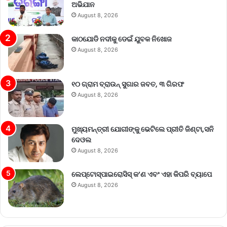
ଅଭିଯାନ
August 8, 2026
କାଠଯୋଡି ନଦୀକୁ ଡେଇଁ ଯୁବକ ନିଖୋଜ
August 8, 2026
୧୦ ଗ୍ରାମ ବ୍ରାଉନ୍ ସୁଗାର ଜବତ, ୩ ଗିରଫ
August 8, 2026
ମୁଖ୍ୟମନ୍ତ୍ରୀ ଯୋଗୀଙ୍କୁ ଭେଟିଲେ ପ୍ରୀତି ଜିଣ୍ଟା,ସନି
ଦେଓଲ
August 8, 2026
ଲେପ୍ଟୋସ୍ପାଇରୋସିସ୍ କ’ଣ ଏବଂ ଏହା କିପରି ବ୍ୟାପେ
August 8, 2026