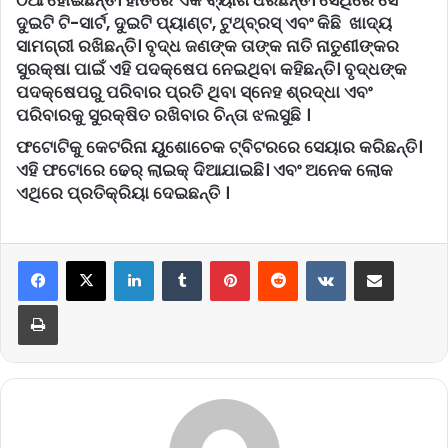
ଠିଆ ହୋଇଛନ୍ତି। ହାତରେ ଏକ ବ୍ୟାଗ ଧରିଛନ୍ତି। ସେଥିରେ ସେ
ଦୁଇଟି ଟି-ସାର୍ଟ, ଦୁଇଟି ପ୍ୟାଣ୍ଟ, ଟୁଥ୍‌ବ୍ରସ୍‌ ଏବଂ କିଛି ଖାଦ୍ୟ
ସାମଗ୍ରୀ ରଖିଛନ୍ତି। ବୃଦ୍ଧ ଜଣଙ୍କ ତାଙ୍କ ନାତି ନାତୁଣୀଙ୍କର
ସୁରକ୍ଷା ପାଇଁ ଏହି ପଦକ୍ଷେପ ନେଇଥିବା କହିଛନ୍ତି। ବୃଦ୍ଧଙ୍କ
ପଦକ୍ଷେପରୁ ପରିବାର ପ୍ରତି ଥିବା ସ୍ନେହ ଶ୍ରଦ୍ଧା ଏବଂ
ପରିବାରକୁ ସୁରକ୍ଷିତ ରଖିବାର ଚିନ୍ତା ଝଲସୁଛି ।
ଫଟୋଟିକୁ କେଟରିନା ୟୁଶୋଚେକ ଟ୍ବିଟରରେ ସେୟାର କରିଛନ୍ତି।
ଏହି ଫଟୋରେ ଢେର୍‌ ଲାଇକ୍‌ ଦିଆଯାଇଛି। ଏବଂ ଅନେକ ଲୋକ
ଏଥିରେ ପ୍ରତିକ୍ରିୟା ଦେଇଛନ୍ତି ।
LinkedIn
Tumblr
Pinterest
Reddit
VKontakte
Share via Email
Print