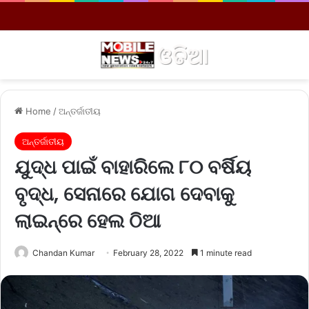
Menu
S
Home
/
ଅନ୍ତର୍ଜାତୀୟ
ଅନ୍ତର୍ଜାତୀୟ
ଯୁଦ୍ଧ ପାଇଁ ବାହାରିଲେ ୮୦ ବର୍ଷିୟ
ବୃଦ୍ଧ, ସେନାରେ ଯୋଗ ଦେବାକୁ
ଲାଇନ୍‌ରେ ହେଲ ଠିଆ
Chandan Kumar
February 28, 2022
1 minute read