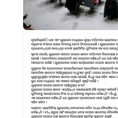
ନୂଆଦିଲ୍ଲୀ() ଋଷ ଏବଂ ୟୁକ୍ରେନ ମଧ୍ୟରେ ଯୁଦ୍ଧ ବର୍ତ୍ତମାନ ଭୟଙ୍କର ହ
ଅଧିକାଂଶ ଅଂଶରେ ଋଷର ବିମାନରୁ ବୋମା ଫିଙ୍ଗାଯାଉଛି । ୟୁକ୍ରେନରେ ଫସ
ପ୍ରଧାନମନ୍ତ୍ରୀ ନରେନ୍ଦ୍ର ମୋଦୀ ଭ୍ଲାଦିମିର ପୁଟିନଙ୍କ ସହ କଥା ହୋଇଥ
ସୂଚନା ଥାଉକି, ୟୁକ୍ରେନ ସଙ୍କଟ ଉପରେ ଭାରତ ବର୍ତ୍ତମାନ ନିରପେକ୍ଷ ରହି
ହେଉଛି । ଆମେରିକାର ରାଷ୍ଟ୍ରପତି ଜୋ ବାଇଡେନ କହିଛନ୍ତି ଯେ ଋଷ ସହିତ
ଆଲୋଚନା ଚାଲିଛି । ୟୁକ୍ରେନରେ ଋଷର କାର୍ଯ୍ୟକଳାପ ଉପରେ ଭାରତର ଅପ
ଗୁରୁବାର ଦିନ ଯେତେବେଳେ ସାମ୍ବାଦିକମାନେ ଆମେରିକାର ରାଷ୍ଟ୍ରପତି ଜୋ 
ଆମେରିକା ଭାରତର ଆଭିମୁଖ୍ୟରେ ସନ୍ତୁଷ୍ଟ ନୁହେଁ । ଚାଇନା ଉପରେ ବ
ଗୁରୁତ୍ୱପୂର୍ଣ୍ଣ ଅଂଶୀଦାର ଭାବରେ ଉଭା ହୋଇଛି, କିନ୍ତୁ ଋଷ ସହିତ ଏହା
ଦୁଇ ଦେଶ ମଧ୍ୟରେ ଏକ ଅସହଜ ପରିସ୍ଥିତି ସୃଷ୍ଟି କରିଛି ।
ୟୁକ୍ରେନ ଉପରେ ଭାରତର ଆଭିମୁଖ୍ୟ କ’ଣ?
ୟୁକ୍ରେନ ଉପରେ ଭାରତ ଏପର୍ଯ୍ୟନ୍ତ ଖୋଲାଖୋଲି କିଛି ସ୍ପଷ୍ଟ କରିନାହିଁ 
ପୁଟିନଙ୍କୁ ଆଲୋଚନାରେ ହିଂସା ବନ୍ଦ କରିବାକୁ ଅନୁରୋଧ କରିଛନ୍ତି । କି
ଏସ ଜୟଶଙ୍କର କହିଛନ୍ତି ଯେ ୟୁକ୍ରେନ ପ୍ରସଙ୍ଗରେ ଯାହା ଘଟୁଛି ତାହା
ସହିତ ଜଡିତ ।
ଇଣ୍ଡୋ-ପ୍ୟାସିଫିକ୍ ୟୁରୋପୀୟ ଫୋରମରେ ଜଡିତ ଅନ୍ୟ ବୈଦେଶିକ ମନ୍ତ୍ର
କରିଛନ୍ତି । ଚୀନ୍ ଦ୍ୱାରା ଷ୍ଟି ହୋଇଥିବା ଧମକ ଉପରେ ଭାରତୀୟ ବୈଦେଶିକ ବ
ୟୁକ୍ରେନ ଉପରେ ଋଷ ଭାରତର ନିରପେକ୍ଷ ସ୍ଥିତିକୁ ସ୍ୱାଗତ କରୁଛି: