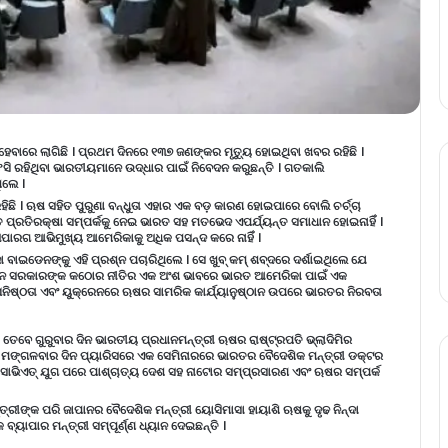
େବାରେ ଲାଗିଛି । ପ୍ରଥମ ଦିନରେ ୧୩୭ ଜଣଙ୍କର ମୃତ୍ୟୁ ହୋଇଥିବା ଖବର ରହିଛି ।
ି ରହିଥିବା ଭାରତୀୟମାନେ ଉଦ୍ଧାର ପାଇଁ ନିବେଦନ କରୁଛନ୍ତି । ଗତକାଲି
ିଲେ ।
ଛି । ଋଷ ସହିତ ପୁରୁଣା ବନ୍ଧୁତା ଏହାର ଏକ ବଡ଼ କାରଣ ହୋଇପାରେ ବୋଲି ଚର୍ଚ୍ଚା
 ପ୍ରତିରକ୍ଷା ସମ୍ପର୍କକୁ ନେଇ ଭାରତ ସହ ମତଭେଦ ଏପର୍ଯ୍ୟନ୍ତ ସମାଧାନ ହୋଇନାହିଁ ।
ାରଗ ଆଭିମୁଖ୍ୟ ଆମେରିକାକୁ ଅଧିକ ପସନ୍ଦ କରେ ନାହିଁ ।
ବାଇଡେନଙ୍କୁ ଏହି ପ୍ରଶ୍ନ ପଚାରିଥିଲେ । ସେ ଖୁବ୍ କମ୍ ଶବ୍ଦରେ ଦର୍ଶାଇଥିଲେ ଯେ
ିଡେନ ସରକାରଙ୍କ କଠୋର ନୀତିର ଏକ ଅଂଶ ଭାବରେ ଭାରତ ଆମେରିକା ପାଇଁ ଏକ
ର ଘନିଷ୍ଠତା ଏବଂ ୟୁକ୍ରେନରେ ଋଷର ସାମରିକ କାର୍ଯ୍ୟାନୁଷ୍ଠାନ ଉପରେ ଭାରତର ନିରବତା
। ତେବେ ଗୁରୁବାର ଦିନ ଭାରତୀୟ ପ୍ରଧାନମନ୍ତ୍ରୀ ଋଷର ରାଷ୍ଟ୍ରପତି ଭ୍ଲାଦିମିର
ନ୍ତୁ, ମଙ୍ଗଳବାର ଦିନ ପ୍ୟାରିସରେ ଏକ ସେମିନାରରେ ଭାରତର ବୈଦେଶିକ ମନ୍ତ୍ରୀ ଡକ୍ଟର
 ସୋଭିଏତ୍ ଯୁଗ ପରେ ପାଶ୍ଚାତ୍ୟ ଦେଶ ସହ ନାଟୋର ସମ୍ପ୍ରସାରଣ ଏବଂ ଋଷର ସମ୍ପର୍କ
ୀଙ୍କ ପରି ଜାପାନର ବୈଦେଶିକ ମନ୍ତ୍ରୀ ୟୋସିମାସା ହାୟାଶି ଋଷକୁ ଦୃଢ ନିନ୍ଦା
୍ୟାପାର ମନ୍ତ୍ରୀ ସମ୍ପୂର୍ଣ୍ଣ ଧ୍ୟାନ ଦେଇଛନ୍ତି ।