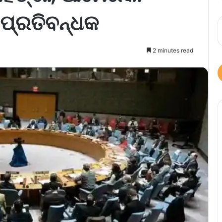
ପ୍ରତିବନ୍ଧକ
2 minutes read