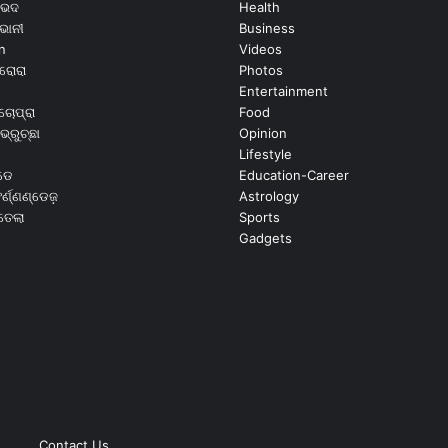
ଭେଦ
Health
ଭାନୀ
Business
n
Videos
ରୋରା
Photos
Entertainment
ଚୋପ୍ରା
Food
ଭ୍ରୁଚ୍ଛା
Opinion
Lifestyle
ଡେ
Education-Career
୍ଣ୍ଣଣ୍ଡେଜ଼
Astrology
ଉତେଲା
Sports
Gadgets
Contact Us