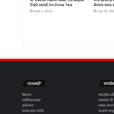
ଚା’ ବିକିବାର ଅଭିନବ ଶୈଳୀ, ଅଡି କାର୍‌ରେ
ନିଆ ଶର୍ମାଙ୍କ ଗ୍
ବିକ୍ରି ହେଉଛି On Drive Tea
ଭିତରେ କଲେ ହଟ୍
June 2, 2023
July 19, 20
ଟ୍ରେଣ୍ଡିଂ
ସମାଜି
ସିନେମା
କାଟ୍ରିନା 
ପାର୍ଲିଆମେଣ୍ଟ
ରଣବୀର ସିଂ
କ୍ରିକେଟ
ନୋରା ଫତେହ
ନରେନ୍ଦ୍ର ମୋଦି
ଜନ୍ହବୀ କପ