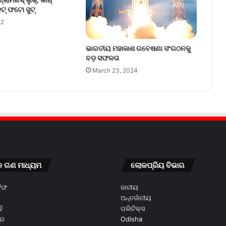
ଲାମରସ୍‌ ଲୁକ୍‌, କାର୍‌
‌ ଫଟୋ ସୁଟ୍‌
22
ଭାରତୀୟ ମହାକାଶ ଗବେଷଣା ସଂଗଠନକୁ
ବଡ଼ ସଫଳତା
March 23, 2024
କ ଗଣ ମାଧ୍ୟମ
ଲୋକପ୍ରିୟ ବିଭାଗ
କୈଫ
ଜାତୀୟ
ଅନ୍ତର୍ଜାତୀୟ
ି
ପଲିଟିକ୍ସ
ୂର
Odisha