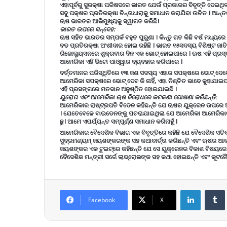
ଏହାପୂର୍ବରୁ ସୁରକ୍ଷା ପରିଷଦରେ ଭାରତ ଯେଉଁ ପ୍ରକାରର ବିବୃତ୍ତି ଦେଇଥ
ସବୁ ପକ୍ଷର ପ୍ରତିରକ୍ଷା ଚିନ୍ତାଧାରାକୁ ସମାଧାନ କରାଯିବା ଉଚିତ । ଆନ୍
ଋଷ ଭାରତର ଆଭିମୁଖ୍ୟକୁ ସ୍ୱାଗତ କରିଛି।
ଭାରତ ଉପରେ ସନ୍ଦେହ:
ଋଷ ସହିତ ଭାରତର ସମ୍ପର୍କ ବହୁତ ପୁରୁଣା । କିନ୍ତୁ ଗତ କିଛି ବର୍ଷ ମଧ୍ୟ
ବଡ ପ୍ରତିରକ୍ଷା ଅଂଶୀଦାର ହୋଇ ରହିଛି । ଭାରତ ୧୫ସଦସ୍ୟ ବିଶିଷ୍ଟ ଜାତ
ରିଜୋଲ୍ୟୁସନରେ ଶୁକ୍ରବାର ଦିନ ଏକ ଭୋଟ୍ ହୋଇପାରେ । ଋଷ ଏହି ପ୍ରସ୍
ଆମେରିକା ଏହି ଭିଟୋ ପାଓ୍ୱାର ବ୍ୟବହାର କରିପାରେ ।
ବର୍ତ୍ତମାନର ପରିସ୍ଥିତିରେ ୧୩ ଜଣ ସଦସ୍ୟ ଏହାର ସପକ୍ଷରେ ଭୋଟ୍ ଦେବେ 
ଆମେରିକା ସପକ୍ଷରେ ଭୋଟ୍ ଦେବ କି ନାହିଁ, ଏହା ନିଶ୍ଚିତ ଭାବେ କୁହାଯାଇପାର
ଏହି ପ୍ରସଙ୍ଗରେ ମତଦାନ ଅନୁଷ୍ଠିତ ହୋଇଯାଇଛି ।
ୟୁରୋପ ଏବଂ ଆମେରିକା ଋଷ ବିରୋଧରେ କଟକଣା ଘୋଷଣା କରିଛନ୍ତି
:
ଆମେରିକାର ରାଷ୍ଟ୍ରପତି ବିଡେନ କହିଛନ୍ତି ଯେ ଋଷର ୟୁକ୍ରେନ ଉପରେ 
। ଯେତେବେଳେ ବାଇଡେନଙ୍କୁ ପଚରାଯାଇଥିଲା ଯେ ଆମେରିକା ଆମେରିକାର ରଣ
ଛୁ। ଆମେ ଏପର୍ଯ୍ୟନ୍ତ ସମ୍ପୂର୍ଣ୍ଣ ସମାଧାନ କରିନାହୁଁ ।
ଆମେରିକାର ବୈଦେଶିକ ବିଭାଗ ଏକ ବିବୃତ୍ତିରେ କହିଛି ଯେ ବୈଦେଶିକ ସଚି
ସୁବ୍ରମଣ୍ୟମ୍ ଜୟଶଙ୍କରଙ୍କ ସହ କଥାବାର୍ତ୍ତା କରିଛନ୍ତି ଏବଂ ଋଷର ଆକ୍
ଜୟଶଙ୍କର ଏକ ଟୁଇଟ୍‌ରେ କହିଛନ୍ତି ଯେ ସେ ୟୁକ୍ରେନର ବିକାଶ ବିଷୟରେ ବ
ବୈଦେଶିକ ମନ୍ତ୍ରୀ ସର୍ଗେ ଲାଭ୍ରୋଭଙ୍କ ସହ କଥା ହୋଇଛନ୍ତି ଏବଂ କୂଟନୈତିକ
LinkedIn
Tumb
Facebook
X