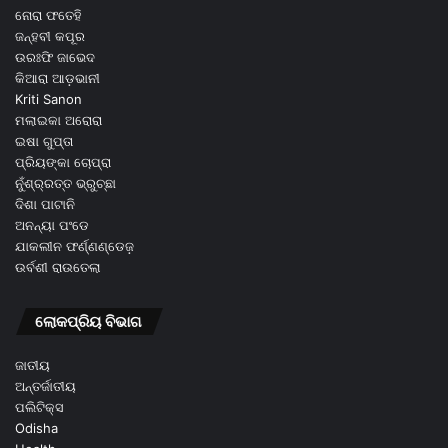
ନୋରା ଫତେହି
ଜନ୍ହବୀ କପୂର
ଉରଃଫି ଜାଭେଦ
କିଆରା ଆଡ଼ଭାନୀ
Kriti Sanon
ମଲାଇକା ଅରୋରା
ଇଷା ଗୁପ୍ତା
ପ୍ରିୟଙ୍କା ଚୋପ୍ରା
ନୁଁଶ୍ର୍ରତ୍ତ ଭ୍ରୁଚ୍ଛା
ଦିଶା ପାଟାନି
ଅନନ୍ୟା ପଂଡେ
ଯାକଲୀନ ଫର୍ଣ୍ଣଣ୍ଡେଜ଼
ଉର୍ବଶୀ ରାଉତେଲା
ଲୋକପ୍ରିୟ ବିଭାଗ
ଜାତୀୟ
ଅନ୍ତର୍ଜାତୀୟ
ପଲିଟିକ୍ସ
Odisha