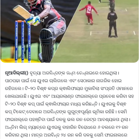
ନୂଆଦିଲ୍ଲୀ()
ବୃତ୍ୟା ଅରବିନ୍ଦଙ୍କ ଜନ୍ମ ଚେନ୍ନାଇରେ ହୋଇଥିଲା।
ପାଠପଢା ପାଇଁ ସେ ୟୁଏଇ ଚାଲିଗଲେ ଏବଂ ସେଠାକାର ନାଗରିକ ହୋଇ
ରହିଗଲେ। ଟି-୨୦ ବିଶ୍ଵ କପ୍‌ର କ୍ଵାଲିଫାୟର ମୁକାବିଲା ସଂପ୍ରତି ଓମାନରେ
ଖେଳାଯାଉଛି। ୟୁଏଇ ଏବଂ ଆୟରଲାଣ୍ଡ ଫାଇନାଲ୍‌ରେ ପ୍ରବେଶ କରିବା ସହ
ଟି-୨୦ ବିଶ୍ଵ କପ୍‌ ପାଇଁ କ୍ଵାଲିଫାୟର ମଧ୍ୟ କରିଛନ୍ତି। ୟୁଏଇକୁ ବିଶ୍ଵ
କପ୍ ଟିକେଟ୍ ଦେବାରେ ଅରବିନ୍ଦଙ୍କ ଗୁରୁତ୍ଵପୂର୍ଣ୍ଣ ଭୂମିକା ରହିଛି। ସେମି
ଫାଇନାଲ୍‌ରେ ପହଞ୍ଚିବା ପାଇଁ ଦଳକୁ ଭଲ ରନ ରେଟ୍‌ର ଆବଶ୍ୟକତା ଥିଲା।
ଅନ୍ତିମ ଲିଗ୍ ମ୍ୟାଚ୍‌ରେ ୟୁଏଇକୁ ବାହାରିନ ବିରୋଧରେ ୬ ବଲରେ ୧୨ ରନ
କରିବାର ଥିଲା। ମାତ୍ର ଅରବିନ୍ଦ ୨୪ ରନ କରି ଦଳକୁ ସେମି ଫାଇନାଲରେ