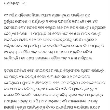
ପହଞ୍ଚାଇଥିଲେ।
୧୯ ବର୍ଷୀୟ ଓ୍ଵିକେଟ୍ କିପର ବ୍ୟାଟସମ୍ୟାନ ବୃତ୍ୟା ଅରବିନ୍ଦ ପୂରା
ଟୁର୍ଣ୍ଣାମେଣ୍ଟରେ ଏ ପର୍ଯ୍ୟନ୍ତ ଦମଦାର ପ୍ରଦର୍ଶନ କରିଛନ୍ତି। ସେ ୪ଟି
ଇନିଂସରେ ୧୩୪ ହାରରେ ୧୭୧ ବଲ୍‌ରେ ୨୬୭ ରନ କରି ସାରିଛନ୍ତି। ଷ୍ଟ୍ରାଇକ୍
ରେଟ୍ ୧୫୬ ରହିଛି। ଏ ପର୍ଯ୍ୟନ୍ତ ୨୫ ଚୌକା ଏବଂ ୧୧ ଛକା ମାରି ସାରିଛନ୍ତି
ଅରବିନ୍ଦ। ଅର୍ଥାତ ୧୬୬ ରନ କେବଳ ବାଉଣ୍ଡରୀରୁ ଆସିଛି। ଏଥିରେ ୨
ଅର୍ଦ୍ଧଶତକ ମଧ୍ୟ ସାମିଲ୍। ସେ ବାହାରିନ ବିରୋଧରେ ଶେଷ ଲିଗ୍ ମ୍ୟାଚ୍‌ରେ
୫୨ ବଲ୍‌ରୁ ୬ ଚୌକା ଏବଂ ୫ ଛକା ସହ ୮୪ ରନର ଅପରାଜିତ ଇନିଂସ
ଖେଳିଛନ୍ତି। ସେ ଶେଷ ଓଭରରେ ୨ ଚୌକା ଏବଂ ୨ ଛକା ମାରିଥିଲେ।
ବୃତ୍ୟା ଅରବିନ୍ଦ ସେମି ଫାଇନାଲ୍‌ରେ ମଧ୍ୟ ବିସ୍ଫୋରକ ବ୍ୟାଟିଂ କରିଛନ୍ତି।
ସେ ମାତ୍ର ୨୩ ବଲ୍‌ରୁ ୫ ଚୌକା ଓ ୩ ଛକା ସହ ୪୬ ରନର ଇନିଂସ
ଖେଳିଥିଲେ। ୟୁଏଇ ୭ ଓ୍ଵିକେଟ୍‌ରେ ୧୭୫ ରନ କରିଥିଲା। ଜବାବରେ ନେପାଳ
ଦଳ ୧୦୭ ରନ କରିବାକୁ ସକ୍ଷମ ହୋଇଛି। ଏହିପରି ୟୁଏଇ ମ୍ୟାଚ୍‌କୁ ୬୮
ରନରେ ଜିତି ନେଇଛି। ଏବେ ଫାଇନାଲ୍‌ ମୁକାବିଲା ୟୁଏଇ ଏବଂ ଆୟରଲାଣ୍ଡ
ମଧ୍ୟରେ ହେବାକୁ ଯାଉଛି। ଆୟରଲାଣ୍ଡ ସେମି ଫାଇନାଲ୍‌ରେ ଓମାନକୁ
ହରାଇଛି। ବୃତ୍ୟା ଅରବିନ୍ଦଙ୍କ ଟି-୨୦ ଅନ୍ତର୍ଜାତୀୟ କ୍ୟାରିୟର ଉପରେ