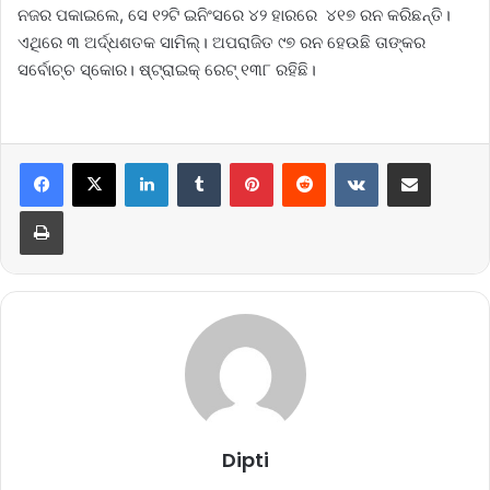
ନଜର ପକାଇଲେ, ସେ ୧୨ଟି ଇନିଂସରେ ୪୨ ହାରରେ ୪୧୭ ରନ କରିଛନ୍ତି।
ଏଥିରେ ୩ ଅର୍ଦ୍ଧଶତକ ସାମିଲ୍। ଅପରାଜିତ ୯୭ ରନ ହେଉଛି ତାଙ୍କର
ସର୍ବୋଚ୍ଚ ସ୍କୋର। ଷ୍ଟ୍ରାଇକ୍ ରେଟ୍ ୧୩୮ ରହିଛି।
LinkedIn
Tumblr
Pinterest
Reddit
VKontakte
Share via Email
Print
Dipti