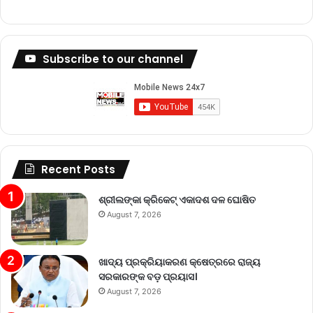
Subscribe to our channel
Recent Posts
ଶ୍ରୀଲଙ୍କା କ୍ରିକେଟ୍‌ ଏକାଦଶ ଦଳ ଘୋଷିତ
August 7, 2026
ଖାଦ୍ୟ ପ୍ରକ୍ରିୟାକରଣ କ୍ଷେତ୍ରରେ ରାଜ୍ୟ
ସରକାରଙ୍କ ବଡ଼ ପ୍ରୟାସ।
August 7, 2026