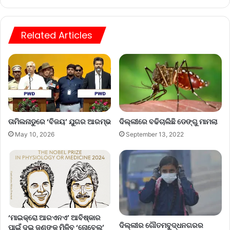
Related Articles
ତାମିଲନାଡୁରେ ‘ବିଜୟ’ ଯୁଗର ଆରମ୍ଭ
ଦିଲ୍ଲୀରେ ବଢିଚାଲିଛି ଡେଙ୍ଗୁ ମାମଲା
May 10, 2026
September 13, 2022
‘ମାଇକ୍ରୋ ଆରଏନଏ’ ଆବିଷ୍କାର
ଦିଲ୍ଲୀର ଗୌତମବୁଦ୍ଧନଗରର
ପାଇଁ ଦୁଇ ଜଣଙ୍କୁ ମିଳିବ ‘ନୋବେଲ’