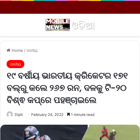
Menu
S
Home
/
ଜାତୀୟ
ଜାତୀୟ
୧୯ ବର୍ଷୀୟ ଭାରତୀୟ କ୍ରିକେଟର ୧୭୧
ବଲ୍‌ରୁ କଲେ ୨୬୭ ରନ, ଦଳକୁ ଟି-୨୦
ବିଶ୍ଵ କପ୍‌ରେ ପହଞ୍ଚାଇଲେ
Dipti
February 24, 2022
1 minute read