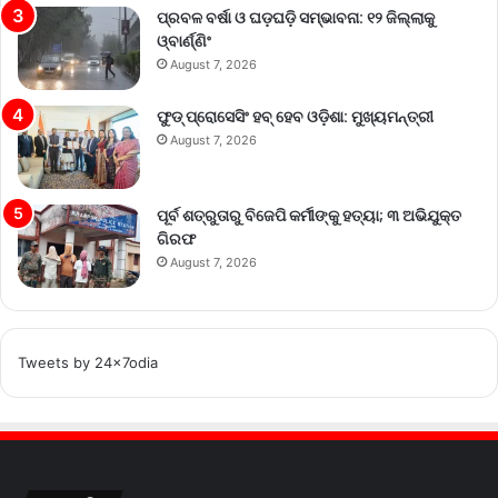
ପ୍ରବଳ ବର୍ଷା ଓ ଘଡ଼ଘଡ଼ି ସମ୍ଭାବନା: ୧୨ ଜିଲ୍ଲାକୁ
ଓ୍ବାର୍ଣ୍ଣିଂ
August 7, 2026
ଫୁଡ୍ ପ୍ରୋସେସିଂ ହବ୍ ହେବ ଓଡ଼ିଶା: ମୁଖ୍ୟମନ୍ତ୍ରୀ
August 7, 2026
ପୂର୍ବ ଶତ୍ରୁତାରୁ ବିଜେପି କର୍ମୀଙ୍କୁ ହତ୍ୟା; ୩ ଅଭିଯୁକ୍ତ
ଗିରଫ
August 7, 2026
Tweets by 24x7odia