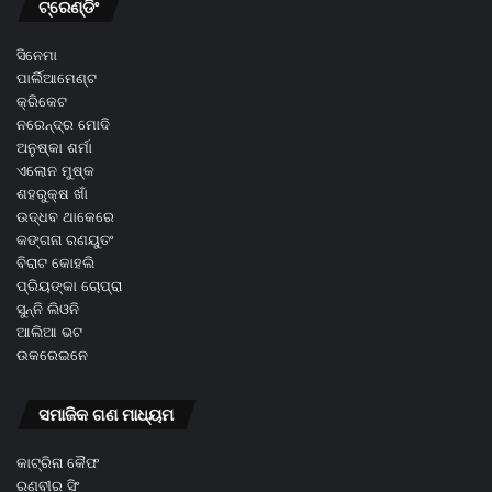
ଟ୍ରେଣ୍ଡିଂ
ସିନେମା
ପାର୍ଲିଆମେଣ୍ଟ
କ୍ରିକେଟ
ନରେନ୍ଦ୍ର ମୋଦି
ଅନୁଷ୍କା ଶର୍ମା
ଏଲୋନ ମୁଷ୍କ
ଶହରୁକ୍ଷ ଖାଁ
ଉଦ୍ଧବ ଥାକେରେ
କଙ୍ଗନା ରଣୟୁତଂ
ବିରାଟ କୋହଲି
ପ୍ରିୟଙ୍କା ଚୋପ୍ରା
ସୁନ୍ନି ଲିଓନି
ଆଲିଆ ଭଟ
ଉକରେଇନେ
ସମାଜିକ ଗଣ ମାଧ୍ୟମ
କାଟ୍ରିନା କୈଫ
ରଣବୀର ସିଂ