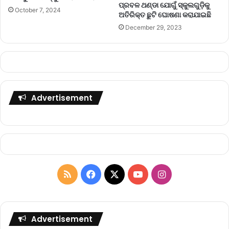
ପ୍ରବଳ ଥଣ୍ଡା ଯୋଗୁଁ ସ୍କୁଲଗୁଡ଼ିକୁ
October 7, 2024
ଅତିରିକ୍ତ ଛୁଟି ଘୋଷଣା କରାଯାଇଛି
December 29, 2023
Advertisement
R
F
X
Y
I
S
a
o
n
S
c
u
s
Advertisement