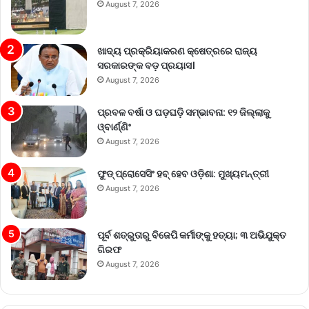
August 7, 2026
ଖାଦ୍ୟ ପ୍ରକ୍ରିୟାକରଣ କ୍ଷେତ୍ରରେ ରାଜ୍ୟ
ସରକାରଙ୍କ ବଡ଼ ପ୍ରୟାସ।
August 7, 2026
ପ୍ରବଳ ବର୍ଷା ଓ ଘଡ଼ଘଡ଼ି ସମ୍ଭାବନା: ୧୨ ଜିଲ୍ଲାକୁ
ଓ୍ବାର୍ଣ୍ଣିଂ
August 7, 2026
ଫୁଡ୍ ପ୍ରୋସେସିଂ ହବ୍ ହେବ ଓଡ଼ିଶା: ମୁଖ୍ୟମନ୍ତ୍ରୀ
August 7, 2026
ପୂର୍ବ ଶତ୍ରୁତାରୁ ବିଜେପି କର୍ମୀଙ୍କୁ ହତ୍ୟା; ୩ ଅଭିଯୁକ୍ତ
ଗିରଫ
August 7, 2026