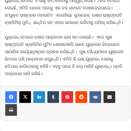
ୟୁକ୍ରେନ୍‌ ଭିତରେ ହିଂସାକୁ କମ୍‌ କରିବାକୁ ଆହ୍ୱାନ୍‌ କରିଛି। ଆଉ ଚେତାଇ
ଦେଇଛି, ଏମିତି ହେଲେ ଆଗକୁ ଏକ ବଡ଼ ସଙ୍କଟ ଦେଖାଦେଇପାରେ।
ସଂୟୁକ୍ତ ରାଷ୍ଟ୍ରର ମହାସଚିବ ଏତୋନିୟା ଗୁତାରେସ୍‌ ଋଷର ରାଷ୍ଟ୍ରପତି
ବ୍ଲାଦିମିର୍ ପୁତିନ୍‌ ଶାନ୍ତିର ସହ ଏହାର ସମାଧାନ କରିବାକୁ ଅପିଲ୍‌ କରିଛନ୍ତି।
ୟୁକ୍ରେନ୍‌ ଉପରେ ଋଷର ଆକ୍ରମଣ ଭୟ ସତ ହୋଇଛି। ଏବେ ରୁଷ
ରାଷ୍ଟ୍ରପତି ଭ୍ଲାଦିମିର ପୁଟିନ ଖୋଲାଖୋଲି ଭାବେ ୟୁକ୍ରେନ ବିରୋଧରେ
ସାମାରିକ କାର୍ଯ୍ୟାନୁଷ୍ଠାନ ଗ୍ରହଣ କରିଛନ୍ତି। ରୁଷ ସୈନ୍ୟମାନେ ୟୁକ୍ରେନ
ଭିତରେ ପଶି ଆକ୍ରମଣ କରୁଛନ୍ତି। ଏମିତି କି ଋଷ୍‌ ୟୁକ୍ରେନ୍‌ ସେନାକୁ
ହତିଆର୍‌ ଛାଡିଦେବାକୁ କହିଛି। ଏସବୁ ପରେ ବି ହାର୍‌ ମାନିନି ୟୁକ୍ରେନ୍‌। ପ୍ରତି
ଆକ୍ରମଣ ଜାରି ରଖିଛି।
LinkedIn
Tumblr
Pinterest
Reddit
VKontakte
Share via Email
Print