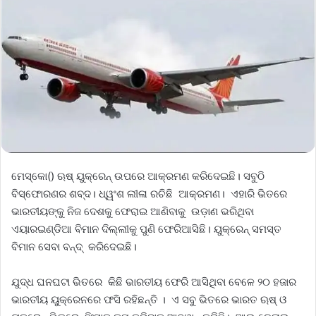
ମେସ୍କୋ() ଋଷ୍ ୟୁକ୍ରେନ୍‌ ଉପରେ ଆକ୍ରମଣ କରିଦେଇଛି। ସବୁଠି
ବିସ୍ଫୋରଣର ଶବ୍ଦ। ଧ୍ୱଂଶ ଲୀଳା ରଚିଛି ଆକ୍ରମଣ। ଏହାରି ଭିତରେ
ଭାରତୀୟଙ୍କୁ ନିଜ ଦେଶକୁ ଫେରାଇ ଆଣିବାକୁ ଉଡ଼ାଣ ଭରିଥିବା
ଏୟାରଇଣ୍ଡିଆ ବିମାନ ଦିଲ୍ଲୀକୁ ପୁଣି ଫେରିଆସିଛି। ୟୁକ୍ରେନ୍‌ ସମସ୍ତ
ବିମାନ ସେବା ବନ୍ଦ୍‌ କରିଦେଇଛି।
ଯୁଦ୍ଧ ଘନଘଟା ଭିତରେ କିଛି ଭାରତୀୟ ଫେରି ଆସିଥିବା ବେଳେ ୨୦ ହଜାର
ଭାରତୀୟ ୟୁକ୍ରେନରେ ଫସି ରହିଛନ୍ତି । ଏ ସବୁ ଭିତରେ ଭାରତ ଋଷ୍‌ ଓ