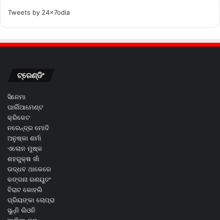
Tweets by 24x7odia
ଟ୍ରେଣ୍ଡିଂ
ସିନେମା
ପାର୍ଲିଆମେଣ୍ଟ
କ୍ରିକେଟ
ନରେନ୍ଦ୍ର ମୋଦି
ଅନୁଷ୍କା ଶର୍ମା
ଏଲୋନ ମୁଷ୍କ
ଶହରୁକ୍ଷ ଖାଁ
ଉଦ୍ଧବ ଥାକେରେ
କଙ୍ଗନା ରଣୟୁତଂ
ବିରାଟ କୋହଲି
ପ୍ରିୟଙ୍କା ଚୋପ୍ରା
ସୁନ୍ନି ଲିଓନି