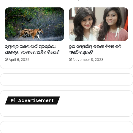
ବ୍ୟାଘ୍ର ଗଣନା ପାଇଁ ପ୍ରକ୍ରିୟା
ଦୁଇ ସମ୍ପର୍କୀୟ ଭଉଣୀ ବିବାହ କରି
ଆରମ୍ଭ, ୨୦୨୭ରେ ଆସିବ ରିପୋର୍ଟ
ଏକାଠି ରହୁଛନ୍ତି
April 6, 2025
November 8, 2023
Advertisement