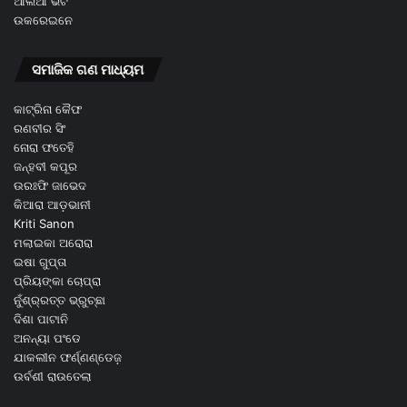
ଆଲିଆ ଭଟ
ଉକରେଇନେ
ସମାଜିକ ଗଣ ମାଧ୍ୟମ
କାଟ୍ରିନା କୈଫ
ରଣବୀର ସିଂ
ନୋରା ଫତେହି
ଜନ୍ହବୀ କପୂର
ଉରଃଫି ଜାଭେଦ
କିଆରା ଆଡ଼ଭାନୀ
Kriti Sanon
ମଲାଇକା ଅରୋରା
ଇଷା ଗୁପ୍ତା
ପ୍ରିୟଙ୍କା ଚୋପ୍ରା
ନୁଁଶ୍ର୍ରତ୍ତ ଭ୍ରୁଚ୍ଛା
ଦିଶା ପାଟାନି
ଅନନ୍ୟା ପଂଡେ
ଯାକଲୀନ ଫର୍ଣ୍ଣଣ୍ଡେଜ଼
ଉର୍ବଶୀ ରାଉତେଲା