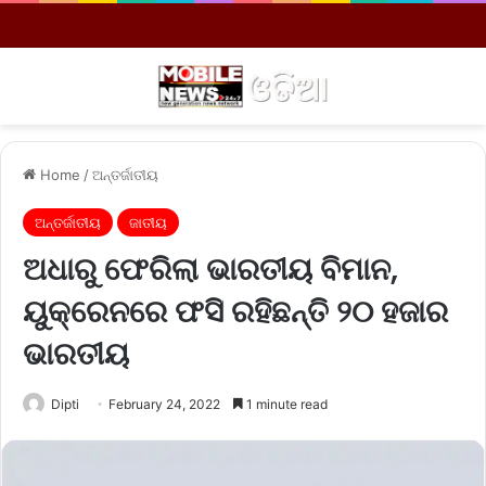
Menu
S
Home
/
ଅନ୍ତର୍ଜାତୀୟ
ଅନ୍ତର୍ଜାତୀୟ
ଜାତୀୟ
ଅଧାରୁ ଫେରିଲା ଭାରତୀୟ ବିମାନ,
ୟୁକ୍ରେନରେ ଫସି ରହିଛନ୍ତି ୨୦ ହଜାର
ଭାରତୀୟ
Dipti
February 24, 2022
1 minute read