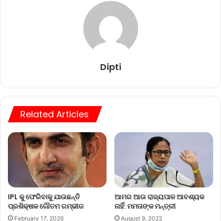
Dipti
Related Articles
IPL କୁ ଫେରିବାକୁ ଯାଉଛନ୍ତି
ଆମର ଆଉ ରାଜ୍ୟପାଳ ଆବଶ୍ୟକ
ପ୍ରଶିକ୍ଷକ ଗୌତମ ଗମ୍ଭୀର
ନାହିଁ: ମମତାଙ୍କ ମନ୍ତ୍ରୀ
February 17, 2026
August 9, 2022