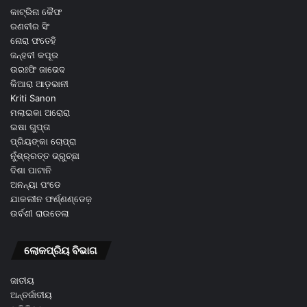
କାଟ୍ରିନା କୈଫ
ରଣବୀର ସିଂ
ନୋରା ଫତେହି
ଜନ୍ହବୀ କପୂର
ଉରଃଫି ଜାଭେଦ
କିଆରା ଆଡ଼ଭାନୀ
Kriti Sanon
ମଲାଇକା ଅରୋରା
ଇଷା ଗୁପ୍ତା
ପ୍ରିୟଙ୍କା ଚୋପ୍ରା
ନୁଁଶ୍ର୍ରତ୍ତ ଭ୍ରୁଚ୍ଛା
ଦିଶା ପାଟାନି
ଅନନ୍ୟା ପଂଡେ
ଯାକଲୀନ ଫର୍ଣ୍ଣଣ୍ଡେଜ଼
ଉର୍ବଶୀ ରାଉତେଲା
ଲୋକପ୍ରିୟ ବିଭାଗ
ଜାତୀୟ
ଅନ୍ତର୍ଜାତୀୟ