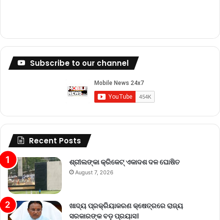
Subscribe to our channel
Recent Posts
ଶ୍ରୀଲଙ୍କା କ୍ରିକେଟ୍‌ ଏକାଦଶ ଦଳ ଘୋଷିତ
August 7, 2026
ଖାଦ୍ୟ ପ୍ରକ୍ରିୟାକରଣ କ୍ଷେତ୍ରରେ ରାଜ୍ୟ
ସରକାରଙ୍କ ବଡ଼ ପ୍ରୟାସ।