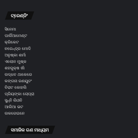
ଟ୍ରେଣ୍ଡିଂ
ସିନେମା
ପାର୍ଲିଆମେଣ୍ଟ
କ୍ରିକେଟ
ନରେନ୍ଦ୍ର ମୋଦି
ଅନୁଷ୍କା ଶର୍ମା
ଏଲୋନ ମୁଷ୍କ
ଶହରୁକ୍ଷ ଖାଁ
ଉଦ୍ଧବ ଥାକେରେ
କଙ୍ଗନା ରଣୟୁତଂ
ବିରାଟ କୋହଲି
ପ୍ରିୟଙ୍କା ଚୋପ୍ରା
ସୁନ୍ନି ଲିଓନି
ଆଲିଆ ଭଟ
ଉକରେଇନେ
ସମାଜିକ ଗଣ ମାଧ୍ୟମ