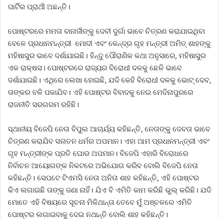
ପାର୍ଟିର ପ୍ରାର୍ଥୀ ଅଛନ୍ତି।
ପୋଷ୍ଟରରେ ମମତା ବାନାର୍ଜୀଙ୍କୁ ଦେବୀ ଦୁର୍ଗା ଭାବେ ଚିତ୍ରଣ କରାଯାଇଥିବା
ବେଳେ ପ୍ରଧାନମନ୍ତ୍ରୀ ମୋଦୀ ଏବଂ କେନ୍ଦ୍ର ଗୃହ ମନ୍ତ୍ରୀ ଅମିତ୍ ଶାହଙ୍କୁ
ମହିଷାସୁର ଭାବେ ଦର୍ଶାଯାଇଛି। ହିନ୍ଦୁ ପୌରାଣିକ କଥା ଅନୁସାରେ, ମହିଷାସୁର
ଏକ ରାକ୍ଷସ। ପୋଷ୍ଟରରେ ରାଜ୍ୟର ବିରୋଧୀ ଦଳକୁ ଛେଳି ଭାବେ
ଦର୍ଶାଯାଇଛି। ଏଥିରେ ଲେଖା ହୋଇଛି, ଯଦି କେହି ବିରୋଧୀ ଦଳକୁ ଭୋଟ୍ ଦେବ,
ତାଙ୍କର ବଳି ପକାଯିବ। ଏହି ପୋଷ୍ଟର ବିବାଦକୁ ନେଇ ମେଦିନାପୁରରେ
ରାଜନୀତି ସରଗରମ ରହିଛି।
ସ୍ଥାନୀୟ ବିଜେପି ନେତା ବିପୁଲ ଆଚାର୍ଯ୍ୟ କହିଛନ୍ତି, ନେତାଙ୍କୁ ଦେବତା ଭାବେ
ଚିତ୍ରଣ କରାଯିବ ସନାତନ ଧର୍ମର ଅପମାନ। ଏହା ଆମ ପ୍ରଧାନମନ୍ତ୍ରୀ ଏବଂ
ଗୃହ ମନ୍ତ୍ରୀଙ୍କ ପ୍ରତି ଘୋର ଅପମାନ। ବିଜେପି ଏହାରି ବିରୋଧରେ
ନିର୍ବାଚନ ଆୟୋଗଙ୍କ ନିକଟରେ ଅଭିଯୋଗ କରିବ ବୋଲି ବିଜେପି ନେତା
କହିଛନ୍ତି। ସେପଟେ ଟିଏମସି ନେତା ଅନିତା ଶାହ କହିଛନ୍ତି, ଏହି ପୋଷ୍ଟର
କିଏ ଲଗାଇଛି ତାଙ୍କୁ ଜଣା ନାହିଁ। ଯିଏ ବି ଏମିତି କାମ କରିଛି ଭୁଲ୍ କରିଛି। ଯଦି
ମୋତେ ଏହି ବିଷୟରେ ସୂଚନା ମିଳିଥାନ୍ତା ତେବେ ମୁଁ ଅଞ୍ଚଳରେ ଏମିତି
ପୋଷ୍ଟର ଲଗାଇବାକୁ ଦେଇ ନଥାନ୍ତି ବୋଲି ଶାହ କହିଛନ୍ତି।