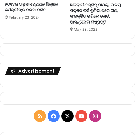
୨୦୧୪ର ଅନୁଦାନପ୍ରାପ୍ତ ଶିକ୍ଷକ,
ଜ୍ଞାନବାପୀ ମସ୍‌ଜିଦ୍ ମାମଲା; ଉଭୟ
କର୍ମଚାରୀଙ୍କ ଦରମା ବଢିବ
ପକ୍ଷର ତର୍କ ଶୁଣିବା ପରେ ରାୟ
ସଂରକ୍ଷିତ ରଖିଲେ କୋର୍ଟ,
February 23, 2024
ଆସନ୍ତାକାଲି ନିଷ୍ପତ୍ତି
May 23, 2022
Advertisement
R
F
X
Y
I
S
a
o
n