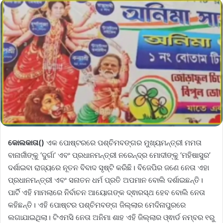
କୋଲକାତା()
ଏକ ପୋଷ୍ଟରରେ ପଶ୍ଚିମବଙ୍ଗର ମୁଖ୍ୟମନ୍ତ୍ରୀ ମମତା
ବାନାର୍ଜୀଙ୍କୁ ‘ଦୁର୍ଗା’ ଏବଂ ପ୍ରଧାନମନ୍ତ୍ରୀ ନରେନ୍ଦ୍ର ମୋଦୀଙ୍କୁ ‘ମହିଷାସୁର’
ଦର୍ଶାଇବା ରାଜ୍ୟରେ ନୂତନ ବିବାଦ ସୃଷ୍ଟି କରିଛି। ବିଜେପିର ଜଣେ ନେତା ଏହା
ପ୍ରଧାନମନ୍ତ୍ରୀ ଏବଂ ସନାତନ ଧର୍ମ ପ୍ରତି ଅପମାନ ବୋଲି ଦର୍ଶାଇଛନ୍ତି।
ପାର୍ଟି ଏହି ମାମଲାରେ ନିର୍ବାଚନ ଆୟୋଗଙ୍କ ଦ୍ଵାରସ୍ଥ ହେବ ବୋଲି ନେତା
କହିଛନ୍ତି। ଏହି ପୋଷ୍ଟର ପଶ୍ଚିମବଙ୍ଗ ଜିଲ୍ଲାର ମେଦିନାପୁରରେ
ଲଗାଯାଇଥିଲା। ଟିଏମସି ନେତା ଅନିମା ଶାହ ଏହି ଜିଲ୍ଲାର ଓ୍ଵାର୍ଡ ନମ୍ବର ୧ରୁ