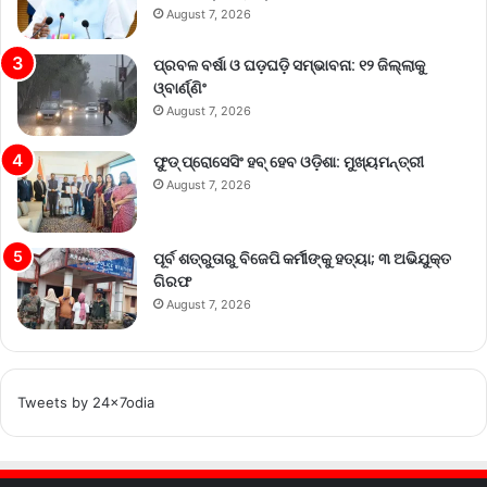
August 7, 2026
ପ୍ରବଳ ବର୍ଷା ଓ ଘଡ଼ଘଡ଼ି ସମ୍ଭାବନା: ୧୨ ଜିଲ୍ଲାକୁ
ଓ୍ବାର୍ଣ୍ଣିଂ
August 7, 2026
ଫୁଡ୍ ପ୍ରୋସେସିଂ ହବ୍ ହେବ ଓଡ଼ିଶା: ମୁଖ୍ୟମନ୍ତ୍ରୀ
August 7, 2026
ପୂର୍ବ ଶତ୍ରୁତାରୁ ବିଜେପି କର୍ମୀଙ୍କୁ ହତ୍ୟା; ୩ ଅଭିଯୁକ୍ତ
ଗିରଫ
August 7, 2026
Tweets by 24x7odia