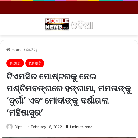
Menu
S
Home
/
ଜାତୀୟ
ଜାତୀୟ
ରାଜନୀତି
ଟିଏମସିର ପୋଷ୍ଟରକୁ ନେଇ
ପଶ୍ଚିମବଙ୍ଗରେ ହଙ୍ଗାମା, ମମତାଙ୍କୁ
‘ଦୁର୍ଗା’ ଏବଂ ମୋଦୀଙ୍କୁ ଦର୍ଶାଗଲା
‘ମହିଷାସୁର’
Dipti
February 18, 2022
1 minute read