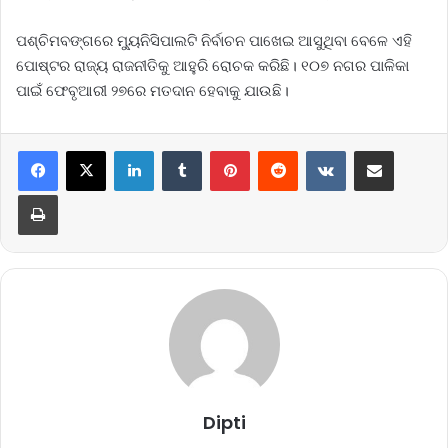
ପଶ୍ଚିମବଙ୍ଗରେ ମ୍ୟୁନିସିପାଲଟି ନିର୍ବାଚନ ପାଖେଇ ଆସୁଥିବା ବେଳେ ଏହି
ପୋଷ୍ଟର ରାଜ୍ୟ ରାଜନୀତିକୁ ଆହୁରି ରୋଚକ କରିଛି। ୧୦୭ ନଗର ପାଳିକା
ପାଇଁ ଫେବୃଆରୀ ୨୭ରେ ମତଦାନ ହେବାକୁ ଯାଉଛି।
LinkedIn
Tumblr
Pinterest
Reddit
VKontakte
Share via Email
Print
Dipti