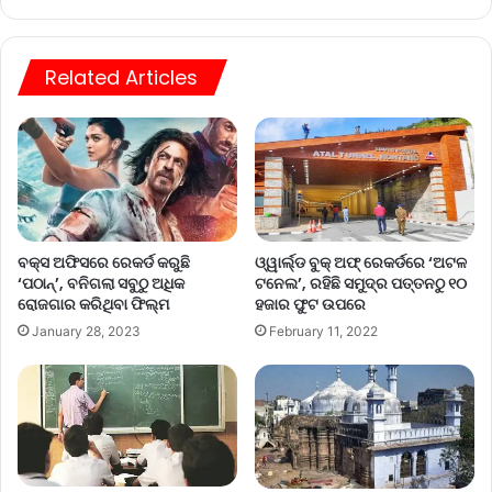
Related Articles
ଓ୍ୱାର୍ଲ୍ଡ ବୁକ୍ ଅଫ୍ ରେକର୍ଡରେ ‘ଅଟଳ
ବକ୍ସ ଅଫିସରେ ରେକର୍ଡ କରୁଛି
ଟନେଲ’, ରହିଛି ସମୁଦ୍ର ପତ୍ତନଠୁ ୧୦
‘ପଠାନ୍’, ବନିଗଲା ସବୁଠୁ ଅଧିକ
ହଜାର ଫୁଟ ଉପରେ
ରୋଜଗାର କରିଥିବା ଫିଲ୍ମ
February 11, 2022
January 28, 2023