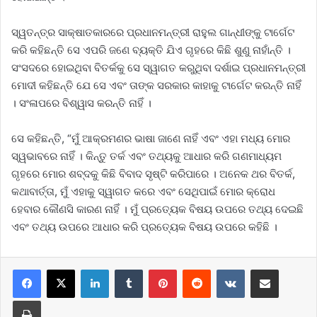
ସ୍ୱତନ୍ତ୍ର ସାକ୍ଷାତକାରରେ ପ୍ରଧାନମନ୍ତ୍ରୀ ରାହୁଲ ଗାନ୍ଧୀଙ୍କୁ ଟାର୍ଗେଟ
କରି କହିଛନ୍ତି ସେ ଏପରି ଜଣେ ବ୍ୟକ୍ତି ଯିଏ ଗୃହରେ କିଛି ଶୁଣୁ ନାହାଁନ୍ତି ।
ସଂସଦରେ ହୋଇଥିବା ବିତର୍କକୁ ସେ ସ୍ୱାଗତ କରୁଥିବା ଦର୍ଶାଇ ପ୍ରଧାନମନ୍ତ୍ରୀ
ମୋଦୀ କହିଛନ୍ତି ଯେ ସେ ଏବଂ ତାଙ୍କ ସରକାର କାହାକୁ ଟାର୍ଗେଟ କରନ୍ତି ନାହିଁ
। ସଂଳାପରେ ବିଶ୍ୱାସ କରନ୍ତି ନାହିଁ ।
ସେ କହିଛନ୍ତି, “ମୁଁ ଆକ୍ରମଣର ଭାଷା ଜାଣେ ନାହିଁ ଏବଂ ଏହା ମଧ୍ୟ ମୋର
ସ୍ୱଭାବରେ ନାହିଁ । କିନ୍ତୁ ତର୍କ ଏବଂ ତଥ୍ୟକୁ ଆଧାର କରି ଗଣମାଧ୍ୟମ
ଗୃହରେ ମୋର ଶବ୍ଦକୁ କିଛି ବିବାଦ ସୃଷ୍ଟି କରିପାରେ । ଅନେକ ଥର ବିତର୍କ,
କଥାବାର୍ତ୍ତା, ମୁଁ ଏହାକୁ ସ୍ୱାଗତ କରେ ଏବଂ ସେଥିପାଇଁ ମୋର କ୍ରୋଧ
ହେବାର କୌଣସି କାରଣ ନାହିଁ । ମୁଁ ପ୍ରତ୍ୟେକ ବିଷୟ ଉପରେ ତଥ୍ୟ ଦେଇଛି
ଏବଂ ତଥ୍ୟ ଉପରେ ଆଧାର କରି ପ୍ରତ୍ୟେକ ବିଷୟ ଉପରେ କହିଛି ।
LinkedIn
Tumblr
Pinterest
Reddit
VKontakte
Share via Email
Print