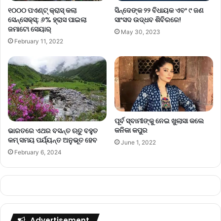
୧୦୦୦ ପଏଣ୍ଟ୍‌ କ୍ରାସ୍‌ କଲା
ସିନ୍ଦେଙ୍କ ୨୨ ବିଧାୟକ ଏବଂ ୯ ଜଣ
ସେନ୍‌ସେକ୍ସ୍‌; ୬% ହ୍ରାସ ପାଇଲା
ସାଂସଦ ଉଦ୍ଧବ ଶିବିରରେ!
ଜମାଟୋ ସେୟାର୍‌
May 30, 2023
February 11, 2022
ପୂର୍ବ ସ୍ବାମୀଙ୍କୁ ନେଇ ଖୁଲାସା କଲେ
କନିକା କପୁର
ଭାରତରେ ଏଥର ବସନ୍ତ ଋତୁ ବହୁତ
କମ୍ ସମୟ ପର୍ଯ୍ୟନ୍ତ ଅନୁଭୂତ ହେବ
June 1, 2022
February 6, 2024
Advertisement