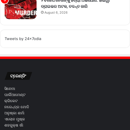
୨ ବିଜେପି ନେତାଙ୍କୁ ହତ୍ୟା ଅଭିଯୋଗ: ହାଇୱା
ଡ୍ରାଇଭର ଅଟକ, ତଦନ୍ତ ଜାରି
August 6, 2026
Tweets by 24x7odia
ଟ୍ରେଣ୍ଡିଂ
ସିନେମା
ପାର୍ଲିଆମେଣ୍ଟ
କ୍ରିକେଟ
ନରେନ୍ଦ୍ର ମୋଦି
ଅନୁଷ୍କା ଶର୍ମା
ଏଲୋନ ମୁଷ୍କ
ଶହରୁକ୍ଷ ଖାଁ