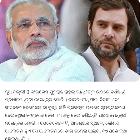
ନୂଆଦିଲ୍ଲୀ () କଂଗ୍ରେସ ଯୁବରାଜ ରାହୁଲ ଗାନ୍ଧୀଙ୍କ ଉପରେ ବର୍ଷିଛନ୍ତି
ପ୍ରଧାନମନ୍ତ୍ରୀ ନରେନ୍ଦ୍ର ମୋଦି । ଭାରତ-ଚୀନ୍ ସୀମା ବିବାଦ ଏବଂ
ସଂସଦରେ ବେରୋଜଗାରୀ ବୃଦ୍ଧି ଭଳି ପ୍ରସଙ୍ଗ ଉପରେ ସ୍ପଷ୍ଟୀକରଣ
ଦେଇନଥିଲା କଂଗ୍ରେସ ନେତା । ଏହାକୁ ନେଇ ବର୍ଷିଛନ୍ତି ପ୍ରଧାନମନ୍ତ୍ରୀ
ନରେନ୍ଦ୍ର ମୋଦୀ । ଯେତେବେଳେ ବି, ଆବଶ୍ୟକ ସ୍ଥଳେ, କୌଣସି
ଆଲୋଚନା ହୁଏ ସେ ଆଲୋଚନାରେ ଭାଗ ନନେଇ ଅଲଗା ବିଷୟରେ କଥା
ହୋଇଥାନ୍ତି ।