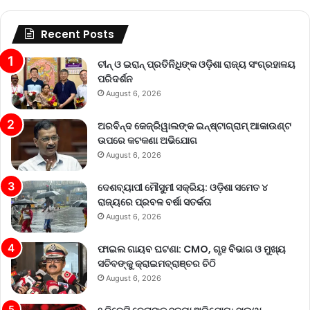
Recent Posts
ଚୀନ୍ ଓ ଇରାନ୍ ପ୍ରତିନିଧିଙ୍କ ଓଡ଼ିଶା ରାଜ୍ୟ ସଂଗ୍ରହାଳୟ
ପରିଦର୍ଶନ
August 6, 2026
ଅରବିନ୍ଦ କେଜ୍ରିୱାଲଙ୍କ ଇନ୍‌ଷ୍ଟାଗ୍ରାମ୍ ଆକାଉଣ୍ଟ
ଉପରେ କଟକଣା ଅଭିଯୋଗ
August 6, 2026
ଦେଶବ୍ୟାପୀ ମୌସୁମୀ ସକ୍ରିୟ: ଓଡ଼ିଶା ସମେତ ୪
ରାଜ୍ୟରେ ପ୍ରବଳ ବର୍ଷା ସତର୍କତା
August 6, 2026
ଫାଇଲ ଗାୟବ ଘଟଣା: CMO, ଗୃହ ବିଭାଗ ଓ ମୁଖ୍ୟ
ସଚିବଙ୍କୁ କ୍ରାଇମବ୍ରାଞ୍ଚର ଚିଠି
August 6, 2026