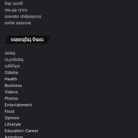
ଦିଶା ପାଟାନି
ଅନନ୍ୟା ପଂଡେ
ଯାକଲୀନ ଫର୍ଣ୍ଣଣ୍ଡେଜ଼
ଉର୍ବଶୀ ରାଉତେଲା
ଲୋକପ୍ରିୟ ବିଭାଗ
ଜାତୀୟ
ଅନ୍ତର୍ଜାତୀୟ
ପଲିଟିକ୍ସ
Odisha
Health
Business
Videos
Photos
Entertainment
Food
Opinion
Lifestyle
Education-Career
Astrology