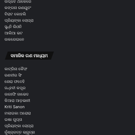
ଉଦ୍ଧବ ଥାକେରେ
କଙ୍ଗନା ରଣୟୁତଂ
ବିରାଟ କୋହଲି
ପ୍ରିୟଙ୍କା ଚୋପ୍ରା
ସୁନ୍ନି ଲିଓନି
ଆଲିଆ ଭଟ
ଉକରେଇନେ
ସମାଜିକ ଗଣ ମାଧ୍ୟମ
କାଟ୍ରିନା କୈଫ
ରଣବୀର ସିଂ
ନୋରା ଫତେହି
ଜନ୍ହବୀ କପୂର
ଉରଃଫି ଜାଭେଦ
କିଆରା ଆଡ଼ଭାନୀ
Kriti Sanon
ମଲାଇକା ଅରୋରା
ଇଷା ଗୁପ୍ତା
ପ୍ରିୟଙ୍କା ଚୋପ୍ରା
ନୁଁଶ୍ର୍ରତ୍ତ ଭ୍ରୁଚ୍ଛା