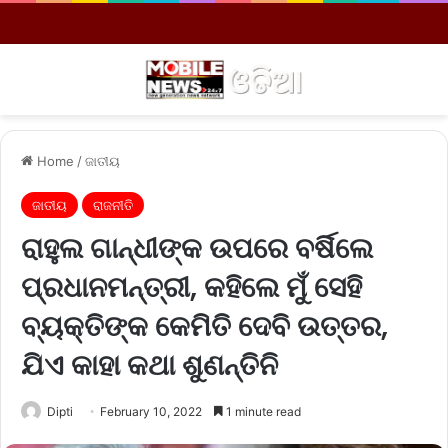
Menu
S
Home
/
ଜାତୀୟ
ଜାତୀୟ
ରାଜନୀତି
ରାହୁଲ ଗାନ୍ଧୀଙ୍କ ଉପରେ ବର୍ଷିଲେ
ପ୍ରଧାନମନ୍ତ୍ରୀ, କହିଲେ ମୁଁ ସେହି
ବ୍ୟକ୍ତିଙ୍କ କେମିତି ଦେବି ଉତ୍ତର,
ଯିଏ କାହା କଥା ଶୁଣନ୍ତିନି
Dipti
February 10, 2022
1 minute read