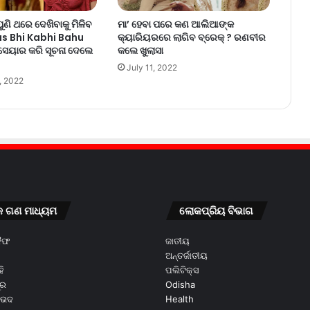
ୁଣି ଥରେ ଦେଖିବାକୁ ମିଳିବ
ମା’ ହେବା ପରେ କଣ ଆଲିଆଙ୍କ
as Bhi Kabhi Bahu
କ୍ୟାରିୟରରେ ଲାଗିବ ବ୍ରେକ୍‌ ? ରଣବୀର
 ସେୟାର କରି ସୂଚନା ଦେଲେ
କଲେ ଖୁଲାସା
July 11, 2022
, 2022
କ ଗଣ ମାଧ୍ୟମ
ଲୋକପ୍ରିୟ ବିଭାଗ
କୈଫ
ଜାତୀୟ
ଅନ୍ତର୍ଜାତୀୟ
ି
ପଲିଟିକ୍ସ
ୂର
Odisha
ଭେଦ
Health