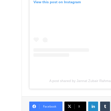
View this post on Instagram
A post shared by Jannat Zubair Rahma
LinkedIn
Tumb
Facebook
X