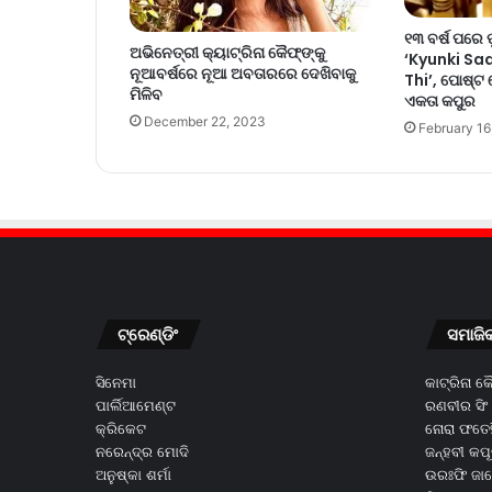
୧୩ ବର୍ଷ ପରେ ପ
ଅଭିନେତ୍ରୀ କ୍ୟାଟ୍ରିନା କୈଫ୍‌ଙ୍କୁ
‘Kyunki Sa
ନୂଆବର୍ଷରେ ନୂଆ ଅବତାରରେ ଦେଖିବାକୁ
Thi’, ପୋଷ୍ଟ
ମିଳିବ
ଏକତା କପୁର
December 22, 2023
February 16
ଟ୍ରେଣ୍ଡିଂ
ସମାଜି
ସିନେମା
କାଟ୍ରିନା 
ପାର୍ଲିଆମେଣ୍ଟ
ରଣବୀର ସିଂ
କ୍ରିକେଟ
ନୋରା ଫତେହ
ନରେନ୍ଦ୍ର ମୋଦି
ଜନ୍ହବୀ କପ
ଅନୁଷ୍କା ଶର୍ମା
ଉରଃଫି ଜା