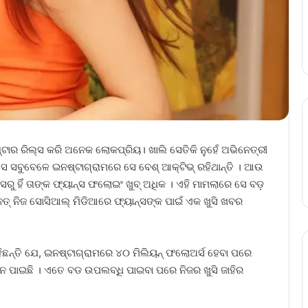
 ଷ୍ଟାର ରିଲ୍ସ କରି ଅନେକ ଲୋକପ୍ରିୟ। ଖାଲି ସେତିକି ନୁହେଁ ଅଭିନେତ୍ରୀ
ସେ ସବୁବେଳେ ଇନଷ୍ଟାଗ୍ରାମରେ ସେ ବେଶ୍ ଆକ୍ଟିଭ୍ ରହିଥାନ୍ତି । ଆଉ
ରୁ ହିଁ ତାଙ୍କ ଫ୍ୟାନ୍ସ ଫଲୋଇଂ ଖୁବ୍ ଅଧିକ । ଏହି ମାମଲାରେ ସେ ବଡ଼
ତ୍ ନିଜ ସୋସିଆଲ୍ ମିଡିଆରେ ଫ୍ୟାନ୍ସଙ୍କ ପାଇଁ ଏକ ଖୁସି ଖବର
ିଛନ୍ତି ଯେ, ଇନଷ୍ଟାଗ୍ରାମରେ ୪୦ ମିଲିୟନ୍ ଫଲୋଅର୍ସ ହେବା ପରେ
ଥାନ ପାଇଛି । ଏତେ ବଡ ଉପଲବ୍ଧି ପାଇବା ପରେ ନିଜର ଖୁସି ଜାହିର