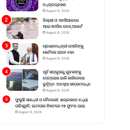
ଚନ୍ଦ୍ରଗ୍ରହଣ
August 8, 2026
ଦିଲ୍ଲୀ ଓ ଏନସିଆରରେ
ଆଇଏମଡିର ରେଡ୍‌ ଆଲର୍ଟ
August 8, 2026
ପ୍ରଧାନମନ୍ତ୍ରୀ ମୋଦିଙ୍କୁ
ଭେଟିଲେ ରାଘବ ଚଢା
August 8, 2026
ପୂର୍ବ ଶତ୍ରୁତାରୁ ଯୁବକଙ୍କୁ
ପେଟ୍ରୋଲ ଢାଳି ଜାଳିଦେଲେ
ଦୁର୍ବୃତ୍ତ: ଅବସ୍ଥା ସଙ୍କଟାପନ୍ନ
August 8, 2026
ଫୁଲୁଛି ସାଳନ୍ଦୀ ଓ ବୈତରଣୀ: ଭଦ୍ରକରେ ବନ୍ୟା
ପରିସ୍ଥିତି, ଇଟାପାଳ ନିକଟରେ ୧୫ ଫୁଟର ଘାଇ
August 8, 2026