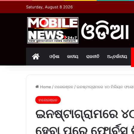
Saturday, August 8 2026
Home
ଓଡ଼ିଶା
ଜାତୀୟ
ରାଜନୀତି
ଅନ୍ତର୍ଜାତୀୟ
Home
/
ମନୋରଞ୍ଜନ
/
ଇନଷ୍ଟାଗ୍ରାମରେ ୪୦ ମିଲିୟନ ଫଲୋଅର
ମନୋରଞ୍ଜନ
ଇନଷ୍ଟାଗ୍ରାମରେ ୪
ହେବା ପରେ ଫୋର୍ବସ 