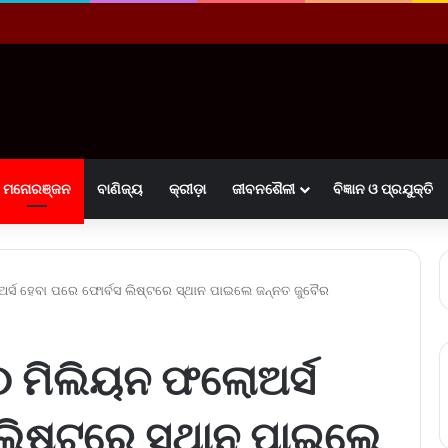
ମନୋରଞ୍ଜନ
ବାଣିଜ୍ୟ
କ୍ରୀଡ଼ା
ଜୀବନଶୈଳୀ
ବିଜ୍ଞାନ ଓ ପ୍ରଯୁକ୍ତି
୍ସ ହେବା ପରେ ଫୋର୍ବସ ଲିଷ୍ଟରେ ସ୍ଥାନ ପାଇଲେ ଜନ୍ନତ ଜୁବୈର
୦ ମିଲିୟନ ଫଲୋଅର୍ସ
ଲିଷ୍ଟରେ ସ୍ଥାନ ପାଇଲେ