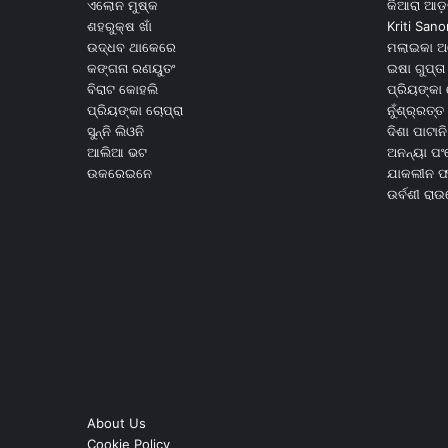
ଏଲୋନ ମୁଷ୍କ
କିଆରା ଆଡ଼
ଶହରୁକ୍ଷ ଖାଁ
Kriti Sano
ଉଦ୍ଧବ ଥାକେରେ
ମଲାଇକା ଅ
କଙ୍ଗନା ରଣୟୁତଂ
ଇଷା ଗୁପ୍ତା
ବିରାଟ କୋହଲି
ପ୍ରିୟଙ୍କା 
ପ୍ରିୟଙ୍କା ଚୋପ୍ରା
ନୁଁଶ୍ର୍ରତ୍ତ 
ସୁନ୍ନି ଲିଓନି
ଦିଶା ପାଟାନି
ଆଲିଆ ଭଟ
ଅନନ୍ୟା ପଂ
ଉକରେଇନେ
ଯାକଲୀନ ଫର
ଉର୍ବଶୀ ରା
About Us
Cookie Policy