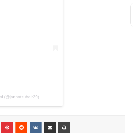
ni (@jannatzubair29)
lr
Pinterest
Reddit
VKontakte
Share via Email
Print