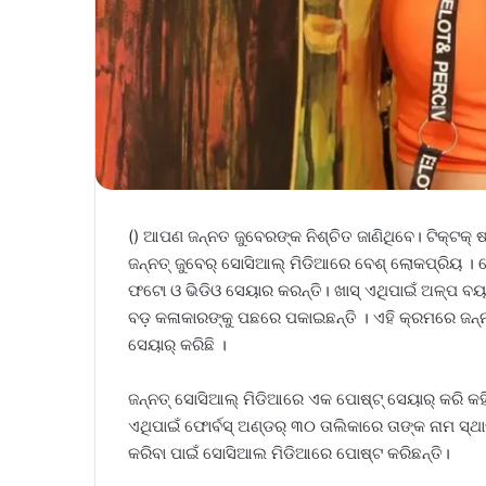
() ଆପଣ ଜନ୍ନତ ଜୁବେରଙ୍କ ନିଶ୍ଚିତ ଜାଣିଥିବେ। ଟିକ୍‌ଟକ୍‌
ଜନ୍ନତ୍ ଜୁବେର୍ ସୋସିଆଲ୍ ମିଡିଆରେ ବେଶ୍‌ ଲୋକପ୍ରିୟ । 
ଫଟୋ ଓ ଭିଡିଓ ସେୟାର କରନ୍ତି। ଖାସ୍‌ ଏଥିପାଇଁ ଅଳ୍ପ ବୟସ
ବଡ଼ କଳାକାରଙ୍କୁ ପଛରେ ପକାଇଛନ୍ତି । ଏହି କ୍ରମରେ ଜନ୍ନ
ସେୟାର୍ କରିଛି ।
ଜନ୍ନତ୍ ସୋସିଆଲ୍ ମିଡିଆରେ ଏକ ପୋଷ୍ଟ୍ ସେୟାର୍ କରି କହ
ଏଥିପାଇଁ ଫୋର୍ବସ୍ ଅଣ୍ଡର୍ ୩୦ ତାଲିକାରେ ତାଙ୍କ ନାମ ସ୍
କରିବା ପାଇଁ ସୋସିଆଲ ମିଡିଆରେ ପୋଷ୍ଟ କରିଛନ୍ତି।