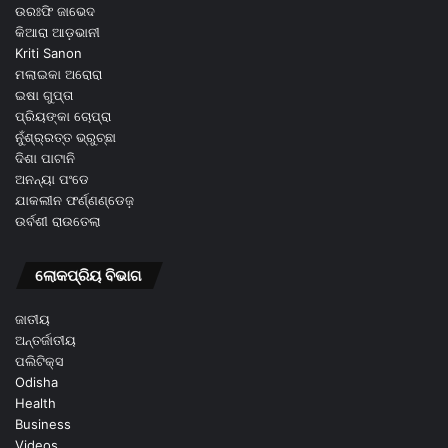
ଉରଃଫି ଜାଭେଦ
କିଆରା ଆଡ଼ଭାନୀ
Kriti Sanon
ମଲାଇକା ଅରୋରା
ଇଷା ଗୁପ୍ତା
ପ୍ରିୟଙ୍କା ଚୋପ୍ରା
ନୁଁଶ୍ର୍ରତ୍ତ ଭ୍ରୁଚ୍ଛା
ଦିଶା ପାଟାନି
ଅନନ୍ୟା ପଂଡେ
ଯାକଲୀନ ଫର୍ଣ୍ଣଣ୍ଡେଜ଼
ଉର୍ବଶୀ ରାଉତେଲା
ଲୋକପ୍ରିୟ ବିଭାଗ
ଜାତୀୟ
ଅନ୍ତର୍ଜାତୀୟ
ପଲିଟିକ୍ସ
Odisha
Health
Business
Videos