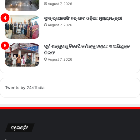
August 7, 2026
ଫୁଡ୍ ପ୍ରୋସେସିଂ ହବ୍ ହେବ ଓଡ଼ିଶା: ମୁଖ୍ୟମନ୍ତ୍ରୀ
August 7, 2026
ପୂର୍ବ ଶତ୍ରୁତାରୁ ବିଜେପି କର୍ମୀଙ୍କୁ ହତ୍ୟା; ୩ ଅଭିଯୁକ୍ତ
ଗିରଫ
August 7, 2026
Tweets by 24x7odia
ଟ୍ରେଣ୍ଡିଂ