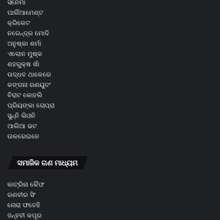
ସିନେମା
ପାର୍ଲିଆମେଣ୍ଟ
କ୍ରିକେଟ
ନରେନ୍ଦ୍ର ମୋଦି
ଅନୁଷ୍କା ଶର୍ମା
ଏଲୋନ ମୁଷ୍କ
ଶହରୁକ୍ଷ ଖାଁ
ଉଦ୍ଧବ ଥାକେରେ
କଙ୍ଗନା ରଣୟୁତଂ
ବିରାଟ କୋହଲି
ପ୍ରିୟଙ୍କା ଚୋପ୍ରା
ସୁନ୍ନି ଲିଓନି
ଆଲିଆ ଭଟ
ଉକରେଇନେ
ସମାଜିକ ଗଣ ମାଧ୍ୟମ
କାଟ୍ରିନା କୈଫ
ରଣବୀର ସିଂ
ନୋରା ଫତେହି
ଜନ୍ହବୀ କପୂର