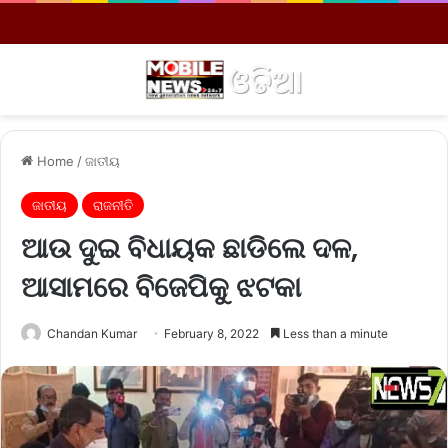
Menu
S
Home
/
ଜାତୀୟ
ଜାତୀୟ
ରାଜନୀତି
ଆଉ ଦୁଇ ବିଧାୟକ ଛାଡିଲେ ଦଳ,
ଆସାମରେ ବିଜେପିକୁ ଝଟକା
Chandan Kumar
February 8, 2022
Less than a minute