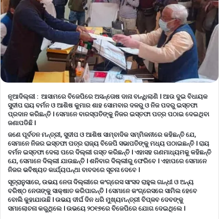
ନୂଆଦିଲ୍ଲୀ : ଆସାମରେ ବିଜେପିରେ ଅସନ୍ତୋଷ ଦାନା ବାନ୍ଧିଲାଣି । ଆଉ ଦୁଇ ବିଧାୟକ
ସୁଦୀପ ରାୟ ବର୍ମନ ଓ ଆଶିଷ କୁମାର ଶାହ ସୋମବାର ଦଳରୁ ଓ ନିଜ ପଦରୁ ଇସ୍ତଫା
ପ୍ରଦାନ କରିଛନ୍ତି । ସେମାନେ ବାରସ୍ପତିଙ୍କୁ ନିଜର ଇସ୍ତଫା ପତ୍ର ପଠାଇ ଦେଇଥିବା
ଜଣାପଡିଛି ।
ଜଣେ ପୂର୍ବତନ ମନ୍ତ୍ରୀ, ସୁଦୀପ ଓ ଆଶିଷ ସାମ୍ବାଦିକ ସମ୍ମିଳନୀରେ କହିଛନ୍ତି ଯେ,
ସେମାନେ ନିଜର ଇସ୍ତଫା ପତ୍ର ରାଜ୍ୟ ବିଜେପି ସଭାପତିଙ୍କୁ ମଧ୍ୟ ପଠାଇଛନ୍ତି । ରାୟ
ବର୍ମନ ଇସ୍ତଫା ଦେଲା ପରେ ଦିଲ୍ଲୀ ଗସ୍ତ କରିଛନ୍ତି । ଏହାସହ ଗଣମାଧ୍ୟମକୁ କହିଛନ୍ତି
ଯେ, ସେମାନେ ଦିଲ୍ଲୀ ଯାଉଛନ୍ତି । ଶନିବାର ଦିଲ୍ଲୀରୁ ଫେରିବେ । ଏହାପରେ ସେମାନେ
ନିଜର ଭବିଷ୍ୟତ କାର୍ଯ୍ୟପନ୍ଥା ବାବଦରେ ସୂଚନା ଦେବେ ।
ସୂତ୍ରାନୁସାରେ, ଉଭୟ ନେତା ଦିଲ୍ଲୀରେ କଂଗ୍ରେସ ସାଂସଦ ରାହୁଲ ଗାନ୍ଧୀ ଓ ଅନ୍ୟ
ବରିଷ୍ଠ ନେତାଙ୍କୁ ସାକ୍ଷାତ କରିପାରନ୍ତି । ସେମାନେ କଂଗ୍ରେସରେ ସାମିଲ ହେବେ
ବୋଲି କୁହାଯାଉଛି । ଉଭୟ ଦୀର୍ଘ ଦିନ ଧରି ମୁଖ୍ୟମନ୍ତ୍ରୀ ବିପ୍ଳବ ଦେବଙ୍କୁ
ସମାଲୋଚନା କରୁଥିଲେ । ଉଭୟେ ୨୦୧୭ରେ ବିଜେପିରେ ଯୋଗ ଦେଇଥିଲେ ।