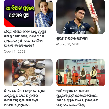
ଶୀଘ୍ର ଶୀଘ୍ର ୨୦୨୯ ଆସୁ, ମୁଁ ପୁଣି
ତାଙ୍କୁ ଭୋଟ ଦେବି, ନିଶ୍ଚିତ ସେ
ଶୁଭମ ଗିଲଙ୍କ କାରନାମା
ମୁଖ୍ୟମନ୍ତ୍ରୀ ହେବେ: ସୋଫିଆ
June 21, 2025
ଆଲାମ, ବିଜେଡି ନେତ୍ରୀ
April 11, 2025
ଆଜି ପଞ୍ଜାବ କଂଗ୍ରେସର
ବିବାହ ଭୋଜିରେ ନଷ୍ଟ ହେଉଥିବା
ମୁଖ୍ୟମନ୍ତ୍ରୀ ଚେହେରା ଘୋଷଣା
ଖାଦ୍ୟକୁ ତ ଫଟୋଗ୍ରାଫର
କରିବେ ରାହୁଲ ଗାନ୍ଧୀ, ଟୁଇଟ୍ କରି
ଉଠାଇବାକୁ ଭୁଲି ଯାଇଛନ୍ତି:
ସଙ୍କେତ ଦେଲେ ସିଦ୍ଧୁ
ଆଇଏଏସ୍ ଅଧିକାରୀ