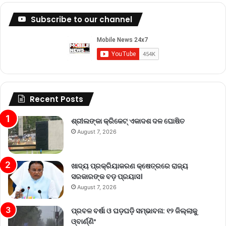
Subscribe to our channel
Recent Posts
ଶ୍ରୀଲଙ୍କା କ୍ରିକେଟ୍‌ ଏକାଦଶ ଦଳ ଘୋଷିତ
August 7, 2026
ଖାଦ୍ୟ ପ୍ରକ୍ରିୟାକରଣ କ୍ଷେତ୍ରରେ ରାଜ୍ୟ
ସରକାରଙ୍କ ବଡ଼ ପ୍ରୟାସ।
August 7, 2026
ପ୍ରବଳ ବର୍ଷା ଓ ଘଡ଼ଘଡ଼ି ସମ୍ଭାବନା: ୧୨ ଜିଲ୍ଲାକୁ
ଓ୍ବାର୍ଣ୍ଣିଂ