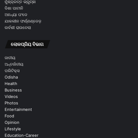
ନୁଁଶ୍ର୍ରତ୍ତ ଭ୍ରୁଚ୍ଛା
ଦିଶା ପାଟାନି
ଅନନ୍ୟା ପଂଡେ
ଯାକଲୀନ ଫର୍ଣ୍ଣଣ୍ଡେଜ଼
ଉର୍ବଶୀ ରାଉତେଲା
ଲୋକପ୍ରିୟ ବିଭାଗ
ଜାତୀୟ
ଅନ୍ତର୍ଜାତୀୟ
ପଲିଟିକ୍ସ
Odisha
Health
Business
Videos
Photos
Entertainment
Food
Opinion
Lifestyle
Education-Career