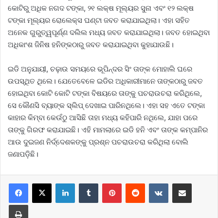
କୋଟିରୁ ଅଧିକ ନଗଦ ଟଙ୍କା, ୨୧ ଲକ୍ଷ ମୂଲ୍ୟର ସୁନା ଏବଂ ୧୨ ଲକ୍ଷ
ଟଙ୍କା ମୂଲ୍ୟର ରୋଲେକ୍ସ ଘଣ୍ଟା ଜବତ କରାଯାଇଥିଲା। ଏହା ସହିତ
ଅନେକ ଗୁରୁତ୍ୱପୂର୍ଣ୍ଣ ଦଲିଲ ମଧ୍ୟ ଜବତ କରାଯାଇଥିଲା। ଜବତ ହୋଇଥିବା
ଅଧିକାଂଶ ଜିନିଷ ହନିଙ୍କଠାରୁ ଜବତ କରାଯାଇଥିବା କୁହାଯାଉଛି।
ଇଡି ଅନୁଯାୟୀ, ଚଢ଼ାଉ ସମୟରେ ଭୂପିନ୍ଦର ସିଂ ତାଙ୍କ ମୋହାଲି ଘରେ
ଉପସ୍ଥିତ ଥିଲେ। ଯେତେବେଳେ ଇଡିର ଅଧିକାରୀମାନେ ତାଙ୍କଠାରୁ ଜବତ
ହୋଇଥିବା କୋଟି କୋଟି ଟଙ୍କା ବିଷୟରେ ତାଙ୍କୁ ପଚରାଉଚରା କରିଥିଲେ,
ସେ କୌଣସି ବ୍ୟାଙ୍କ ସ୍ଲିପ୍ ଦେଖାଇ ପାରିନଥିଲେ। ଏହା ସହ ଏତେ ଟଙ୍କା
କାହାର କିମ୍ବା କେଉଁଠୁ ଆସିଛି ତାହା ମଧ୍ୟ କହିପାରି ନଥିଲେ, ଯାହା ପରେ
ତାଙ୍କୁ ଗିରଫ କରାଯାଇଛି। ଏହି ମାମଲାରେ ଇଡି ହନି ଏବଂ ତାଙ୍କ କମ୍ପାନିର
ଆଉ ଦୁଇଜଣ ନିର୍ଦ୍ଦେଶକଙ୍କୁ ପ୍ରଶ୍ନ ପଚରାଉଚରା କରିଥିଲା ବୋଲି
ଜଣାପଡ଼ିଛି।
LinkedIn
Tumblr
Pinterest
Reddit
VKontakte
Share via Email
Print