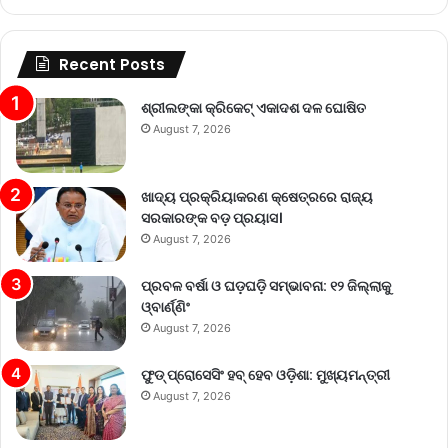
Recent Posts
ଶ୍ରୀଲଙ୍କା କ୍ରିକେଟ୍‌ ଏକାଦଶ ଦଳ ଘୋଷିତ
August 7, 2026
ଖାଦ୍ୟ ପ୍ରକ୍ରିୟାକରଣ କ୍ଷେତ୍ରରେ ରାଜ୍ୟ
ସରକାରଙ୍କ ବଡ଼ ପ୍ରୟାସ।
August 7, 2026
ପ୍ରବଳ ବର୍ଷା ଓ ଘଡ଼ଘଡ଼ି ସମ୍ଭାବନା: ୧୨ ଜିଲ୍ଲାକୁ
ଓ୍ବାର୍ଣ୍ଣିଂ
August 7, 2026
ଫୁଡ୍ ପ୍ରୋସେସିଂ ହବ୍ ହେବ ଓଡ଼ିଶା: ମୁଖ୍ୟମନ୍ତ୍ରୀ
August 7, 2026