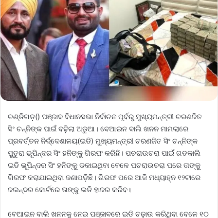
ଚଣ୍ଡିଗଡ଼() ପଞ୍ଜାବ ବିଧାନସଭା ନିର୍ବାଚନ ପୂର୍ବରୁ ମୁଖ୍ୟମନ୍ତ୍ରୀ ଚରଣଜିତ
ସିଂ ଚନ୍ନିଙ୍କ ପାଇଁ ବଢ଼ିଲା ଅଡୁଆ। ବେଆଇନ ବାଲି ଖନନ ମାମଲାରେ
ପ୍ରବର୍ତ୍ତନ ନିର୍ଦ୍ଦେଶାଳୟ(ଇଡି) ମୁଖ୍ୟମନ୍ତ୍ରୀ ଚରଣଜିତ ସିଂ ଚନ୍ନିଙ୍କ
ପୁତୁରା ଭୂପିନ୍ଦର ସିଂ ହନିଙ୍କୁ ଗିରଫ କରିଛି। ପଚରାଉଚରା ପାଇଁ ଗତକାଲି
ଇଡି ଭୂପିନ୍ଦର ସିଂ ହନିଙ୍କୁ ଡକାଇଥିବା ବେଳେ ପଚରାଉଚରା ପରେ ତାଙ୍କୁ
ଗିରଫ କରାଯାଇଥିବା ଜଣାପଡ଼ିଛି। ଗିରଫ ପରେ ଆଜି ମଧ୍ୟାହ୍ନ ୧୨ଟାରେ
ଜଲନ୍ଦର କୋର୍ଟରେ ତାଙ୍କୁ ଇଡି ହାଜର କରିବ।
ବେଆଇନ ବାଲି ଖନନକୁ ନେଇ ପଞ୍ଜାବରେ ଇଡି ଚଢ଼ାଉ କରିଥିବା ବେଳେ ୧୦