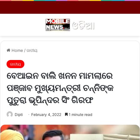
Menu
S
Home
/
ଜାତୀୟ
ଜାତୀୟ
ବେଆଇନ ବାଲି ଖନନ ମାମଲାରେ
ପଞ୍ଜାବ ମୁଖ୍ୟମନ୍ତ୍ରୀ ଚନ୍ନିଙ୍କ
ପୁତୁରା ଭୂପିନ୍ଦର ସିଂ ଗିରଫ
Dipti
February 4, 2022
1 minute read