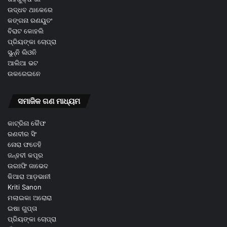
ଉଦ୍ଧବ ଥାକେରେ
କଙ୍ଗନା ରଣୟୁତଂ
ବିରାଟ କୋହଲି
ପ୍ରିୟଙ୍କା ଚୋପ୍ରା
ସୁନ୍ନି ଲିଓନି
ଆଲିଆ ଭଟ
ଉକରେଇନେ
ସମାଜିକ ଗଣ ମାଧ୍ୟମ
କାଟ୍ରିନା କୈଫ
ରଣବୀର ସିଂ
ନୋରା ଫତେହି
ଜନ୍ହବୀ କପୂର
ଉରଃଫି ଜାଭେଦ
କିଆରା ଆଡ଼ଭାନୀ
Kriti Sanon
ମଲାଇକା ଅରୋରା
ଇଷା ଗୁପ୍ତା
ପ୍ରିୟଙ୍କା ଚୋପ୍ରା