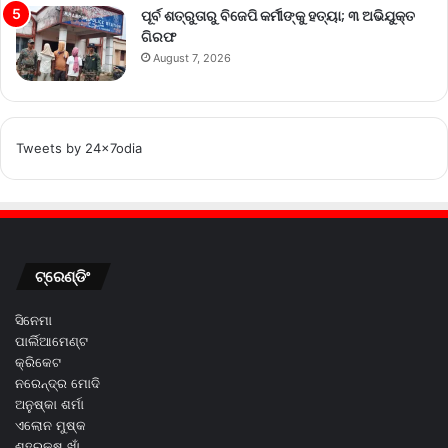
ପୂର୍ବ ଶତ୍ରୁତାରୁ ବିଜେପି କର୍ମୀଙ୍କୁ ହତ୍ୟା; ୩ ଅଭିଯୁକ୍ତ
ଗିରଫ
August 7, 2026
Tweets by 24x7odia
ଟ୍ରେଣ୍ଡିଂ
ସିନେମା
ପାର୍ଲିଆମେଣ୍ଟ
କ୍ରିକେଟ
ନରେନ୍ଦ୍ର ମୋଦି
ଅନୁଷ୍କା ଶର୍ମା
ଏଲୋନ ମୁଷ୍କ
ଶହରୁକ୍ଷ ଖାଁ