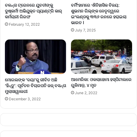
ଚଳନ୍ତା ଟ୍ରେନରେ ଯୁବତୀଙ୍କୁ
ବର୍ମିଂହାମରେ ଐତିହାସିକ ବିଜୟ:
ଦୁଷ୍କର୍ମ! ଅଭିଯୁକ୍ତ ପ୍ୟାଣ୍ଟ୍ରି କାର୍
ଶୁଭମନ ଗିଲ୍‌ଙ୍କ ନେତୃତ୍ୱରେ
କର୍ମଚାରୀ ଗିରଫ
ଇଂଲଣ୍ଡକୁ ୩୩୬ ରନରେ ହରାଇଲା
ଭାରତ ।
February 12, 2022
July 7, 2025
ଆମେରିକା: ଓକଲାହୋମା ହସ୍ପିଟାଲରେ
ମୋଗଲଙ୍କ ‘ଦୟା’ରୁ ଜୀବିତ ଅଛି
ଗୁଳିମାଡ଼, ୪ ମୃତ
‘ହିନ୍ଦୁ’: ପୂର୍ବତନ ବିଚାରପତି ଜଜ୍ ବସନ୍ତା
ମୁଲାସାୱାଲଗୀ
June 2, 2022
December 3, 2022